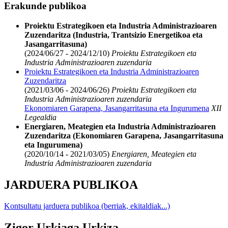
Erakunde publikoa
Proiektu Estrategikoen eta Industria Administrazioaren
Zuzendaritza (Industria, Trantsizio Energetikoa eta
Jasangarritasuna)
(2024/06/27 - 2024/12/10)
Proiektu Estrategikoen eta
Industria Administrazioaren zuzendaria
Proiektu Estrategikoen eta Industria Administrazioaren
Zuzendaritza
(2021/03/06 - 2024/06/26)
Proiektu Estrategikoen eta
Industria Administrazioaren zuzendaria
Ekonomiaren Garapena, Jasangarritasuna eta Ingurumena
XII
Legealdia
Energiaren, Meategien eta Industria Administrazioaren
Zuzendaritza (Ekonomiaren Garapena, Jasangarritasuna
eta Ingurumena)
(2020/10/14 - 2021/03/05)
Energiaren, Meategien eta
Industria Administrazioaren zuzendaria
JARDUERA PUBLIKOA
Kontsultatu jarduera publikoa (berriak, ekitaldiak...)
Zigor Urkiaga Urkiza