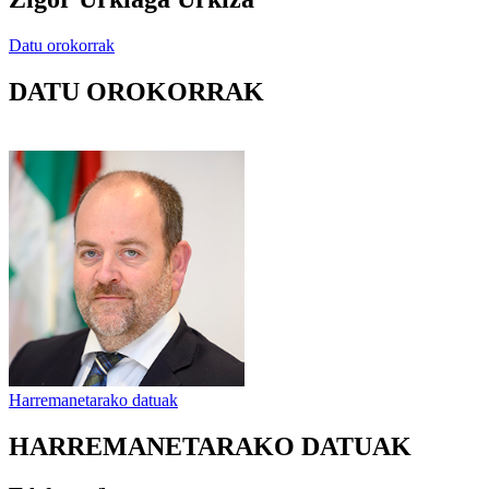
Datu orokorrak
DATU OROKORRAK
Harremanetarako datuak
HARREMANETARAKO DATUAK