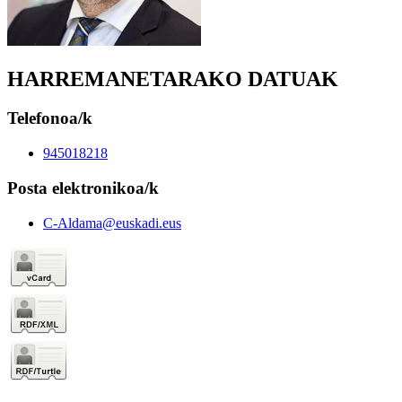
HARREMANETARAKO DATUAK
Telefonoa/k
945018218
Posta elektronikoa/k
C-Aldama@euskadi.eus