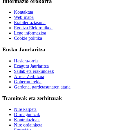
Informazio orokorra
Kontaktua
Web-mapa
Erabilerraztasuna
Egoitza Elektronikoa
Lege informazioa
Cookie politika
Eusko Jaurlaritza
Hasiera-orria
Ezagutu Jaurlaritza
Sailak eta erakundeak
Arreta Zerbitzua
Gobernu irekia
Gardena, gardetasunaren ataria
Tramiteak eta zerbitzuak
Nire karpeta
Dirulaguntzak
Kontratazioak
Nire ordainketa