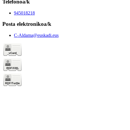
Telefonoa/k
945018218
Posta elektronikoa/k
C-Aldama@euskadi.eus