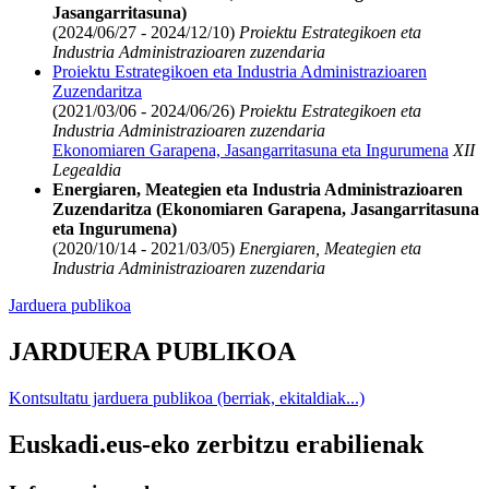
Jasangarritasuna)
(2024/06/27 - 2024/12/10)
Proiektu Estrategikoen eta
Industria Administrazioaren zuzendaria
Proiektu Estrategikoen eta Industria Administrazioaren
Zuzendaritza
(2021/03/06 - 2024/06/26)
Proiektu Estrategikoen eta
Industria Administrazioaren zuzendaria
Ekonomiaren Garapena, Jasangarritasuna eta Ingurumena
XII
Legealdia
Energiaren, Meategien eta Industria Administrazioaren
Zuzendaritza (Ekonomiaren Garapena, Jasangarritasuna
eta Ingurumena)
(2020/10/14 - 2021/03/05)
Energiaren, Meategien eta
Industria Administrazioaren zuzendaria
Jarduera publikoa
JARDUERA PUBLIKOA
Kontsultatu jarduera publikoa (berriak, ekitaldiak...)
Euskadi.eus-eko zerbitzu erabilienak