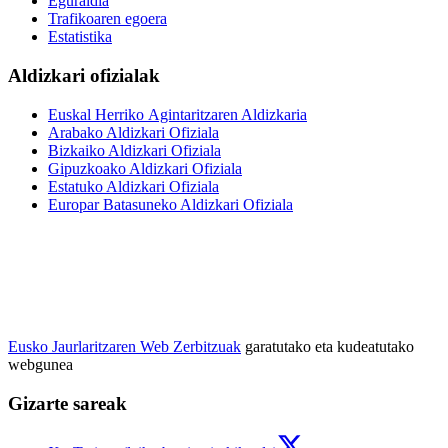
Eguraldia
Trafikoaren egoera
Estatistika
Aldizkari ofizialak
Euskal Herriko Agintaritzaren Aldizkaria
Arabako Aldizkari Ofiziala
Bizkaiko Aldizkari Ofiziala
Gipuzkoako Aldizkari Ofiziala
Estatuko Aldizkari Ofiziala
Europar Batasuneko Aldizkari Ofiziala
Eusko Jaurlaritzaren Web Zerbitzuak
garatutako eta kudeatutako
webgunea
Gizarte sareak