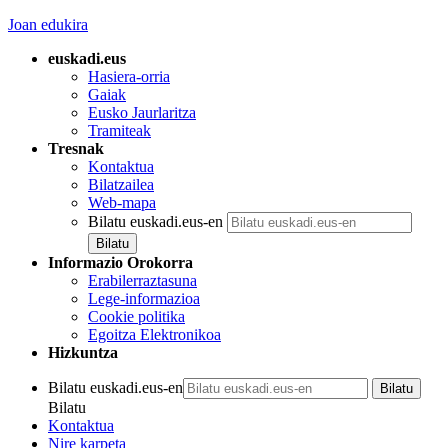
Joan edukira
euskadi.eus
Hasiera-orria
Gaiak
Eusko Jaurlaritza
Tramiteak
Tresnak
Kontaktua
Bilatzailea
Web-mapa
Bilatu euskadi.eus-en
Informazio Orokorra
Erabilerraztasuna
Lege-informazioa
Cookie politika
Egoitza Elektronikoa
Hizkuntza
Bilatu euskadi.eus-en
Bilatu
Kontaktua
Nire karpeta