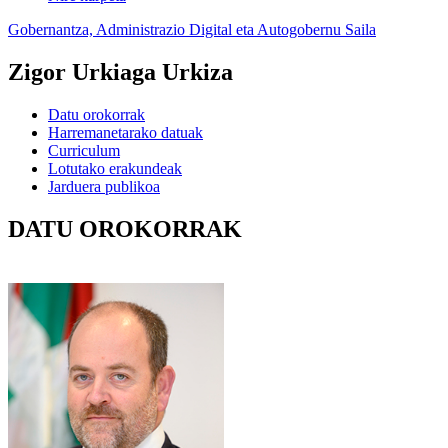
Gobernantza, Administrazio Digital eta Autogobernu Saila
Zigor Urkiaga Urkiza
Datu orokorrak
Harremanetarako datuak
Curriculum
Lotutako erakundeak
Jarduera publikoa
DATU OROKORRAK