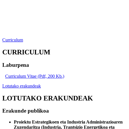
Curriculum
CURRICULUM
Laburpena
Curriculum Vitae (Pdf, 200 Kb.)
Lotutako erakundeak
LOTUTAKO ERAKUNDEAK
Erakunde publikoa
Proiektu Estrategikoen eta Industria Administrazioaren
Zuzendaritza (Industria, Trantsizio Energetikoa eta