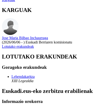
KARGUAK
Jose Maria Bilbao Inchaurraga
(2026/06/06 - )
Euskadi Berriaren komisionatu
Lotutako erakundeak
LOTUTAKO ERAKUNDEAK
Goragoko erakundeak
Lehendakaritza
XIII Legealdia
Euskadi.eus-eko zerbitzu erabilienak
Informazio orokorra