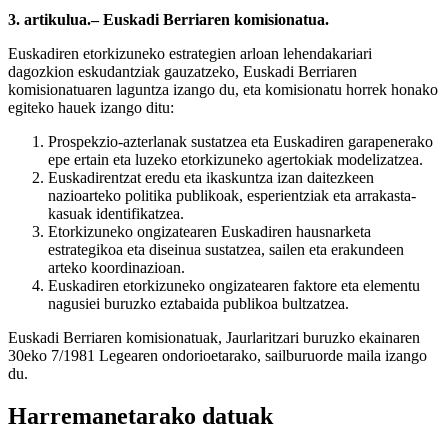
3. artikulua.– Euskadi Berriaren komisionatua.
Euskadiren etorkizuneko estrategien arloan lehendakariari
dagozkion eskudantziak gauzatzeko, Euskadi Berriaren
komisionatuaren laguntza izango du, eta komisionatu horrek honako
egiteko hauek izango ditu:
Prospekzio-azterlanak sustatzea eta Euskadiren garapenerako
epe ertain eta luzeko etorkizuneko agertokiak modelizatzea.
Euskadirentzat eredu eta ikaskuntza izan daitezkeen
nazioarteko politika publikoak, esperientziak eta arrakasta-
kasuak identifikatzea.
Etorkizuneko ongizatearen Euskadiren hausnarketa
estrategikoa eta diseinua sustatzea, sailen eta erakundeen
arteko koordinazioan.
Euskadiren etorkizuneko ongizatearen faktore eta elementu
nagusiei buruzko eztabaida publikoa bultzatzea.
Euskadi Berriaren komisionatuak, Jaurlaritzari buruzko ekainaren
30eko 7/1981 Legearen ondorioetarako, sailburuorde maila izango
du.
Harremanetarako datuak