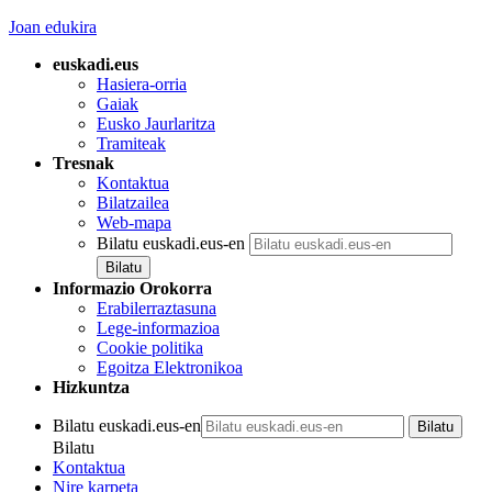
Joan edukira
euskadi.eus
Hasiera-orria
Gaiak
Eusko Jaurlaritza
Tramiteak
Tresnak
Kontaktua
Bilatzailea
Web-mapa
Bilatu euskadi.eus-en
Informazio Orokorra
Erabilerraztasuna
Lege-informazioa
Cookie politika
Egoitza Elektronikoa
Hizkuntza
Bilatu euskadi.eus-en
Bilatu
Kontaktua
Nire karpeta