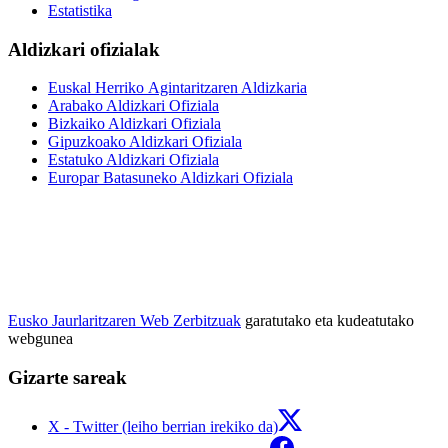
Estatistika
Aldizkari ofizialak
Euskal Herriko Agintaritzaren Aldizkaria
Arabako Aldizkari Ofiziala
Bizkaiko Aldizkari Ofiziala
Gipuzkoako Aldizkari Ofiziala
Estatuko Aldizkari Ofiziala
Europar Batasuneko Aldizkari Ofiziala
Eusko Jaurlaritzaren Web Zerbitzuak
garatutako eta kudeatutako
webgunea
Gizarte sareak
X - Twitter (leiho berrian irekiko da)