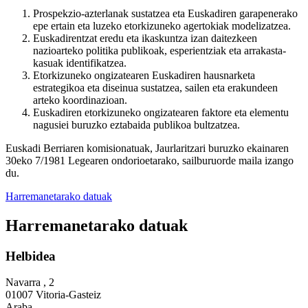
Prospekzio-azterlanak sustatzea eta Euskadiren garapenerako
epe ertain eta luzeko etorkizuneko agertokiak modelizatzea.
Euskadirentzat eredu eta ikaskuntza izan daitezkeen
nazioarteko politika publikoak, esperientziak eta arrakasta-
kasuak identifikatzea.
Etorkizuneko ongizatearen Euskadiren hausnarketa
estrategikoa eta diseinua sustatzea, sailen eta erakundeen
arteko koordinazioan.
Euskadiren etorkizuneko ongizatearen faktore eta elementu
nagusiei buruzko eztabaida publikoa bultzatzea.
Euskadi Berriaren komisionatuak, Jaurlaritzari buruzko ekainaren
30eko 7/1981 Legearen ondorioetarako, sailburuorde maila izango
du.
Harremanetarako datuak
Harremanetarako datuak
Helbidea
Navarra , 2
01007 Vitoria-Gasteiz
Araba