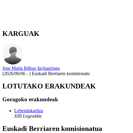
KARGUAK
Jose Maria Bilbao Inchaurraga
(2026/06/06 - )
Euskadi Berriaren komisionatu
LOTUTAKO ERAKUNDEAK
Goragoko erakundeak
Lehendakaritza
XIII Legealdia
Euskadi Berriaren komisionatua