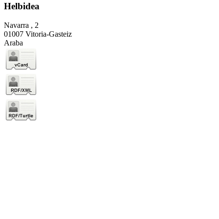
Helbidea
Navarra , 2
01007 Vitoria-Gasteiz
Araba