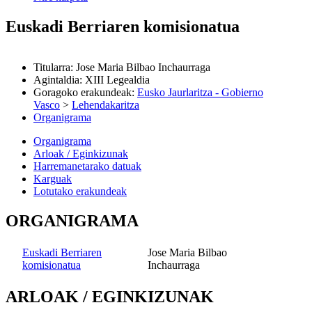
Euskadi Berriaren komisionatua
Titularra
:
Jose Maria Bilbao Inchaurraga
Agintaldia
:
XIII Legealdia
Goragoko erakundeak
:
Eusko Jaurlaritza - Gobierno
Vasco
>
Lehendakaritza
Organigrama
Organigrama
Arloak / Eginkizunak
Harremanetarako datuak
Karguak
Lotutako erakundeak
ORGANIGRAMA
Euskadi Berriaren
Jose Maria Bilbao
komisionatua
Inchaurraga
ARLOAK / EGINKIZUNAK