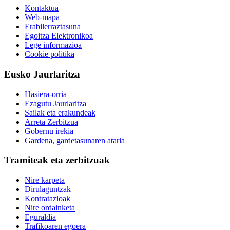
Kontaktua
Web-mapa
Erabilerraztasuna
Egoitza Elektronikoa
Lege informazioa
Cookie politika
Eusko Jaurlaritza
Hasiera-orria
Ezagutu Jaurlaritza
Sailak eta erakundeak
Arreta Zerbitzua
Gobernu irekia
Gardena, gardetasunaren ataria
Tramiteak eta zerbitzuak
Nire karpeta
Dirulaguntzak
Kontratazioak
Nire ordainketa
Eguraldia
Trafikoaren egoera