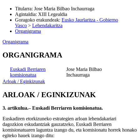
Titularra
:
Jose Maria Bilbao Inchaurraga
Agintaldia
:
XIII Legealdia
Goragoko erakundeak
:
Eusko Jaurlaritza - Gobierno
Vasco
>
Lehendakaritza
Organigrama
Organigrama
ORGANIGRAMA
Euskadi Berriaren
Jose Maria Bilbao
komisionatua
Inchaurraga
Arloak / Eginkizunak
ARLOAK / EGINKIZUNAK
3. artikulua.– Euskadi Berriaren komisionatua.
Euskadiren etorkizuneko estrategien arloan lehendakariari
dagozkion eskudantziak gauzatzeko, Euskadi Berriaren
komisionatuaren laguntza izango du, eta komisionatu horrek honako
egiteko hauek izango ditu: