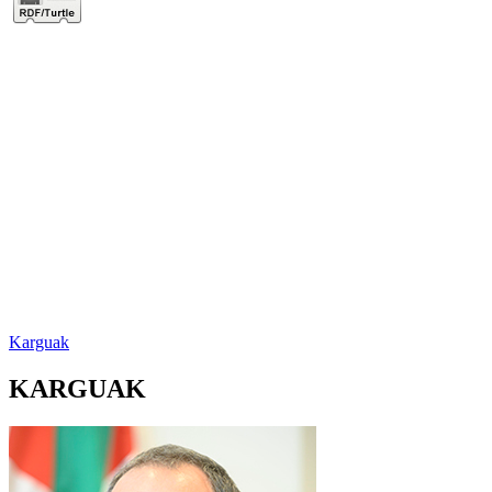
Karguak
KARGUAK