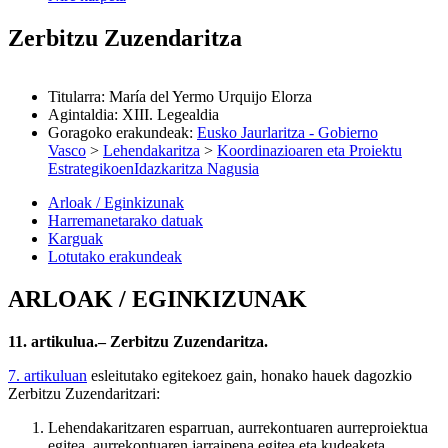
Zerbitzu Zuzendaritza
Titularra
:
María del Yermo Urquijo Elorza
Agintaldia
:
XIII. Legealdia
Goragoko erakundeak
:
Eusko Jaurlaritza - Gobierno
Vasco
>
Lehendakaritza
>
Koordinazioaren eta Proiektu
EstrategikoenIdazkaritza Nagusia
Arloak / Eginkizunak
Harremanetarako datuak
Karguak
Lotutako erakundeak
ARLOAK / EGINKIZUNAK
11. artikulua.– Zerbitzu Zuzendaritza.
7. artikuluan
esleitutako egitekoez gain, honako hauek dagozkio
Zerbitzu Zuzendaritzari:
Lehendakaritzaren esparruan, aurrekontuaren aurreproiektua
egitea, aurrekontuaren jarraipena egitea eta kudeaketa