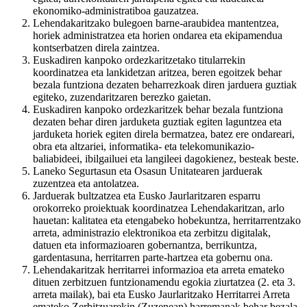
ekonomiko-administratiboa gauzatzea.
Lehendakaritzako bulegoen barne-araubidea mantentzea,
horiek administratzea eta horien ondarea eta ekipamendua
kontserbatzen direla zaintzea.
Euskadiren kanpoko ordezkaritzetako titularrekin
koordinatzea eta lankidetzan aritzea, beren egoitzek behar
bezala funtziona dezaten beharrezkoak diren jarduera guztiak
egiteko, zuzendaritzaren berezko gaietan.
Euskadiren kanpoko ordezkaritzek behar bezala funtziona
dezaten behar diren jarduketa guztiak egiten laguntzea eta
jarduketa horiek egiten direla bermatzea, batez ere ondareari,
obra eta altzariei, informatika- eta telekomunikazio-
baliabideei, ibilgailuei eta langileei dagokienez, besteak beste.
Laneko Segurtasun eta Osasun Unitatearen jarduerak
zuzentzea eta antolatzea.
Jarduerak bultzatzea eta Eusko Jaurlaritzaren esparru
orokorreko proiektuak koordinatzea Lehendakaritzan, arlo
hauetan: kalitatea eta etengabeko hobekuntza, herritarrentzako
arreta, administrazio elektronikoa eta zerbitzu digitalak,
datuen eta informazioaren gobernantza, berrikuntza,
gardentasuna, herritarren parte-hartzea eta gobernu ona.
Lehendakaritzak herritarrei informazioa eta arreta emateko
dituen zerbitzuen funtzionamendu egokia ziurtatzea (2. eta 3.
arreta mailak), bai eta Eusko Jaurlaritzako Herritarrei Arreta
emateko Zerbitzuarekin (Zuzenean) harremanak behar bezala