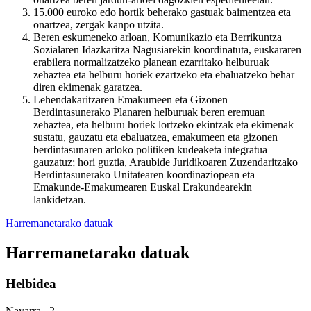
15.000 euroko edo hortik beherako gastuak baimentzea eta
onartzea, zergak kanpo utzita.
Beren eskumeneko arloan, Komunikazio eta Berrikuntza
Sozialaren Idazkaritza Nagusiarekin koordinatuta, euskararen
erabilera normalizatzeko planean ezarritako helburuak
zehaztea eta helburu horiek ezartzeko eta ebaluatzeko behar
diren ekimenak garatzea.
Lehendakaritzaren Emakumeen eta Gizonen
Berdintasunerako Planaren helburuak beren eremuan
zehaztea, eta helburu horiek lortzeko ekintzak eta ekimenak
sustatu, gauzatu eta ebaluatzea, emakumeen eta gizonen
berdintasunaren arloko politiken kudeaketa integratua
gauzatuz; hori guztia, Araubide Juridikoaren Zuzendaritzako
Berdintasunerako Unitatearen koordinaziopean eta
Emakunde-Emakumearen Euskal Erakundearekin
lankidetzan.
Harremanetarako datuak
Harremanetarako datuak
Helbidea
Navarra , 2