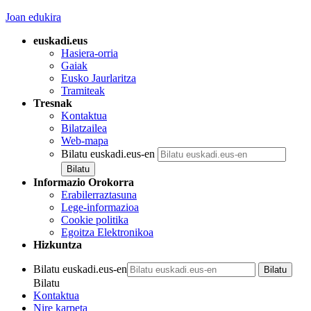
Joan edukira
euskadi.eus
Hasiera-orria
Gaiak
Eusko Jaurlaritza
Tramiteak
Tresnak
Kontaktua
Bilatzailea
Web-mapa
Bilatu euskadi.eus-en
Informazio Orokorra
Erabilerraztasuna
Lege-informazioa
Cookie politika
Egoitza Elektronikoa
Hizkuntza
Bilatu euskadi.eus-en
Bilatu
Kontaktua
Nire karpeta