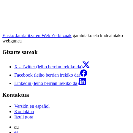
Eusko Jaurlaritzaren Web Zerbitzuak
garatutako eta kudeatutako
webgunea
Gizarte sareak
X - Twitter (leiho berrian irekiko da)
Facebook (leiho berrian irekiko da)
Linkedin (leiho berrian irekiko da)
Kontaktua
Versión en español
Kontaktua
Itzuli gora
eu
es