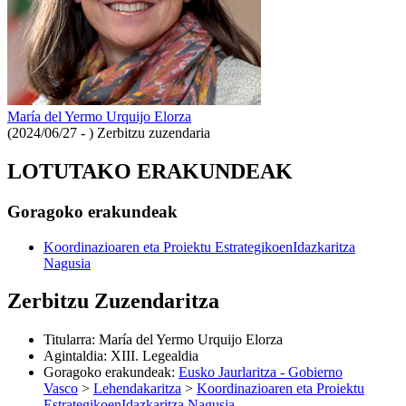
María del Yermo Urquijo Elorza
(2024/06/27 - )
Zerbitzu zuzendaria
LOTUTAKO ERAKUNDEAK
Goragoko erakundeak
Koordinazioaren eta Proiektu EstrategikoenIdazkaritza
Nagusia
Zerbitzu Zuzendaritza
Titularra
:
María del Yermo Urquijo Elorza
Agintaldia
:
XIII. Legealdia
Goragoko erakundeak
:
Eusko Jaurlaritza - Gobierno
Vasco
>
Lehendakaritza
>
Koordinazioaren eta Proiektu
EstrategikoenIdazkaritza Nagusia