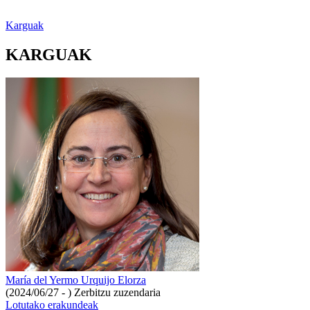
Karguak
KARGUAK
María del Yermo Urquijo Elorza
(2024/06/27 - )
Zerbitzu zuzendaria
Lotutako erakundeak