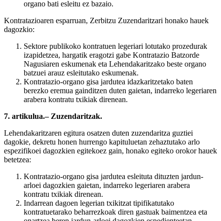
organo bati esleitu ez bazaio.
Kontratazioaren esparruan, Zerbitzu Zuzendaritzari honako hauek
dagozkio:
Sektore publikoko kontratuen legeriari lotutako prozedurak
izapidetzea, hargatik eragotzi gabe Kontratazio Batzorde
Nagusiaren eskumenak eta Lehendakaritzako beste organo
batzuei arauz esleitutako eskumenak.
Kontratazio-organo gisa jardutea idazkaritzetako baten
berezko eremua gainditzen duten gaietan, indarreko legeriaren
arabera kontratu txikiak direnean.
7. artikulua.– Zuzendaritzak.
Lehendakaritzaren egitura osatzen duten zuzendaritza guztiei
dagokie, dekretu honen hurrengo kapituluetan zehaztutako arlo
espezifikoei dagozkien egitekoez gain, honako egiteko orokor hauek
betetzea:
Kontratazio-organo gisa jardutea esleituta dituzten jardun-
arloei dagozkien gaietan, indarreko legeriaren arabera
kontratu txikiak direnean.
Indarrean dagoen legerian txikitzat tipifikatutako
kontratuetarako beharrezkoak diren gastuak baimentzea eta
onartzea beren jardun-arloei dagozkien espedienteetan.