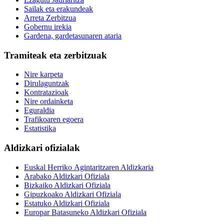
Sailak eta erakundeak
Arreta Zerbitzua
Gobernu irekia
Gardena, gardetasunaren ataria
Tramiteak eta zerbitzuak
Nire karpeta
Dirulaguntzak
Kontratazioak
Nire ordainketa
Eguraldia
Trafikoaren egoera
Estatistika
Aldizkari ofizialak
Euskal Herriko Agintaritzaren Aldizkaria
Arabako Aldizkari Ofiziala
Bizkaiko Aldizkari Ofiziala
Gipuzkoako Aldizkari Ofiziala
Estatuko Aldizkari Ofiziala
Europar Batasuneko Aldizkari Ofiziala