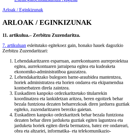
Arloak / Eginkizunak
ARLOAK / EGINKIZUNAK
11. artikulua.– Zerbitzu Zuzendaritza.
7. artikuluan
esleitutako egitekoez gain, honako hauek dagozkio
Zerbitzu Zuzendaritzari:
Lehendakaritzaren esparruan, aurrekontuaren aurreproiektua
egitea, aurrekontuaren jarraipena egitea eta kudeaketa
ekonomiko-administratiboa gauzatzea.
Lehendakaritzako bulegoen barne-araubidea mantentzea,
horiek administratzea eta horien ondarea eta ekipamendua
kontserbatzen direla zaintzea.
Euskadiren kanpoko ordezkaritzetako titularrekin
koordinatzea eta lankidetzan aritzea, beren egoitzek behar
bezala funtziona dezaten beharrezkoak diren jarduera guztiak
egiteko, zuzendaritzaren berezko gaietan.
Euskadiren kanpoko ordezkaritzek behar bezala funtziona
dezaten behar diren jarduketa guztiak egiten laguntzea eta
jarduketa horiek egiten direla bermatzea, batez ere ondareari,
obra eta altzariei, informatika- eta telekomunikazio-