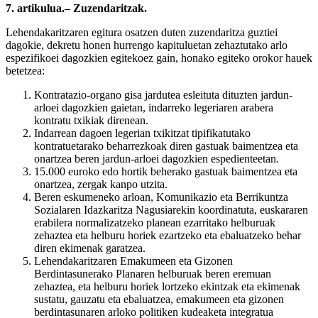
7. artikulua.– Zuzendaritzak.
Lehendakaritzaren egitura osatzen duten zuzendaritza guztiei
dagokie, dekretu honen hurrengo kapituluetan zehaztutako arlo
espezifikoei dagozkien egitekoez gain, honako egiteko orokor hauek
betetzea:
Kontratazio-organo gisa jardutea esleituta dituzten jardun-
arloei dagozkien gaietan, indarreko legeriaren arabera
kontratu txikiak direnean.
Indarrean dagoen legerian txikitzat tipifikatutako
kontratuetarako beharrezkoak diren gastuak baimentzea eta
onartzea beren jardun-arloei dagozkien espedienteetan.
15.000 euroko edo hortik beherako gastuak baimentzea eta
onartzea, zergak kanpo utzita.
Beren eskumeneko arloan, Komunikazio eta Berrikuntza
Sozialaren Idazkaritza Nagusiarekin koordinatuta, euskararen
erabilera normalizatzeko planean ezarritako helburuak
zehaztea eta helburu horiek ezartzeko eta ebaluatzeko behar
diren ekimenak garatzea.
Lehendakaritzaren Emakumeen eta Gizonen
Berdintasunerako Planaren helburuak beren eremuan
zehaztea, eta helburu horiek lortzeko ekintzak eta ekimenak
sustatu, gauzatu eta ebaluatzea, emakumeen eta gizonen
berdintasunaren arloko politiken kudeaketa integratua