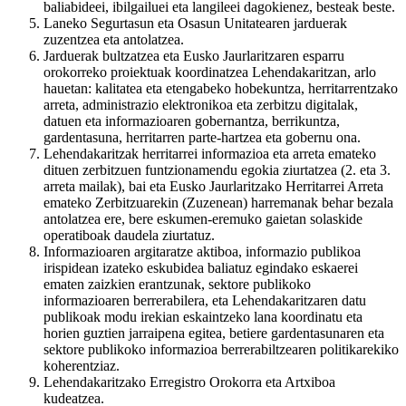
baliabideei, ibilgailuei eta langileei dagokienez, besteak beste.
Laneko Segurtasun eta Osasun Unitatearen jarduerak
zuzentzea eta antolatzea.
Jarduerak bultzatzea eta Eusko Jaurlaritzaren esparru
orokorreko proiektuak koordinatzea Lehendakaritzan, arlo
hauetan: kalitatea eta etengabeko hobekuntza, herritarrentzako
arreta, administrazio elektronikoa eta zerbitzu digitalak,
datuen eta informazioaren gobernantza, berrikuntza,
gardentasuna, herritarren parte-hartzea eta gobernu ona.
Lehendakaritzak herritarrei informazioa eta arreta emateko
dituen zerbitzuen funtzionamendu egokia ziurtatzea (2. eta 3.
arreta mailak), bai eta Eusko Jaurlaritzako Herritarrei Arreta
emateko Zerbitzuarekin (Zuzenean) harremanak behar bezala
antolatzea ere, bere eskumen-eremuko gaietan solaskide
operatiboak daudela ziurtatuz.
Informazioaren argitaratze aktiboa, informazio publikoa
irispidean izateko eskubidea baliatuz egindako eskaerei
ematen zaizkien erantzunak, sektore publikoko
informazioaren berrerabilera, eta Lehendakaritzaren datu
publikoak modu irekian eskaintzeko lana koordinatu eta
horien guztien jarraipena egitea, betiere gardentasunaren eta
sektore publikoko informazioa berrerabiltzearen politikarekiko
koherentziaz.
Lehendakaritzako Erregistro Orokorra eta Artxiboa
kudeatzea.