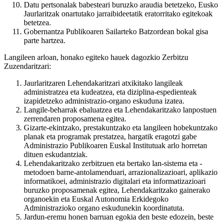
Datu pertsonalak babesteari buruzko araudia betetzeko, Eusko
Jaurlaritzak onartutako jarraibideetatik eratorritako egitekoak
betetzea.
Gobernantza Publikoaren Sailarteko Batzordean bokal gisa
parte hartzea.
Langileen arloan, honako egiteko hauek dagozkio Zerbitzu
Zuzendaritzari:
Jaurlaritzaren Lehendakaritzari atxikitako langileak
administratzea eta kudeatzea, eta diziplina-espedienteak
izapidetzeko administrazio-organo eskuduna izatea.
Langile-beharrak ebaluatzea eta Lehendakaritzako lanpostuen
zerrendaren proposamena egitea.
Gizarte-ekintzako, prestakuntzako eta langileen hobekuntzako
planak eta programak prestatzea, hargatik eragotzi gabe
Administrazio Publikoaren Euskal Institutuak arlo horretan
dituen eskudantziak.
Lehendakaritzako zerbitzuen eta bertako lan-sistema eta -
metodoen barne-antolamenduari, arrazionalizazioari, aplikazio
informatikoei, administrazio digitalari eta informatizazioari
buruzko proposamenak egitea, Lehendakaritzako gainerako
organoekin eta Euskal Autonomia Erkidegoko
Administrazioko organo eskudunekin koordinatuta.
Jardun-eremu honen barruan egokia den beste edozein, beste