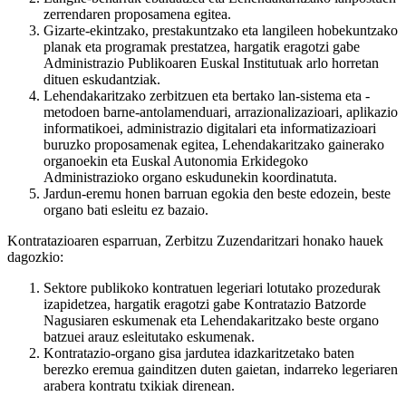
zerrendaren proposamena egitea.
Gizarte-ekintzako, prestakuntzako eta langileen hobekuntzako
planak eta programak prestatzea, hargatik eragotzi gabe
Administrazio Publikoaren Euskal Institutuak arlo horretan
dituen eskudantziak.
Lehendakaritzako zerbitzuen eta bertako lan-sistema eta -
metodoen barne-antolamenduari, arrazionalizazioari, aplikazio
informatikoei, administrazio digitalari eta informatizazioari
buruzko proposamenak egitea, Lehendakaritzako gainerako
organoekin eta Euskal Autonomia Erkidegoko
Administrazioko organo eskudunekin koordinatuta.
Jardun-eremu honen barruan egokia den beste edozein, beste
organo bati esleitu ez bazaio.
Kontratazioaren esparruan, Zerbitzu Zuzendaritzari honako hauek
dagozkio:
Sektore publikoko kontratuen legeriari lotutako prozedurak
izapidetzea, hargatik eragotzi gabe Kontratazio Batzorde
Nagusiaren eskumenak eta Lehendakaritzako beste organo
batzuei arauz esleitutako eskumenak.
Kontratazio-organo gisa jardutea idazkaritzetako baten
berezko eremua gainditzen duten gaietan, indarreko legeriaren
arabera kontratu txikiak direnean.