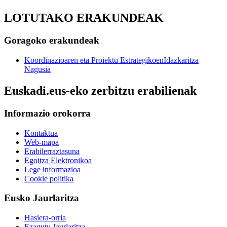
LOTUTAKO ERAKUNDEAK
Goragoko erakundeak
Koordinazioaren eta Proiektu EstrategikoenIdazkaritza
Nagusia
Euskadi.eus-eko zerbitzu erabilienak
Informazio orokorra
Kontaktua
Web-mapa
Erabilerraztasuna
Egoitza Elektronikoa
Lege informazioa
Cookie politika
Eusko Jaurlaritza
Hasiera-orria
Ezagutu Jaurlaritza