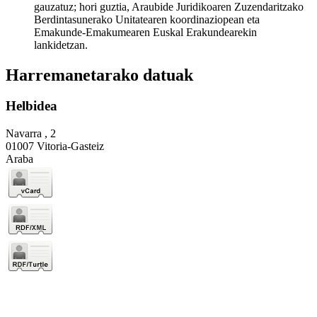
gauzatuz; hori guztia, Araubide Juridikoaren Zuzendaritzako
Berdintasunerako Unitatearen koordinaziopean eta
Emakunde-Emakumearen Euskal Erakundearekin
lankidetzan.
Harremanetarako datuak
Helbidea
Navarra , 2
01007 Vitoria-Gasteiz
Araba