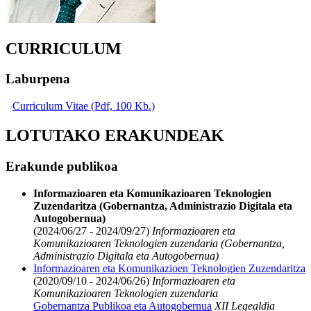
CURRICULUM
Laburpena
Curriculum Vitae (Pdf, 100 Kb.)
LOTUTAKO ERAKUNDEAK
Erakunde publikoa
Informazioaren eta Komunikazioaren Teknologien
Zuzendaritza (Gobernantza, Administrazio Digitala eta
Autogobernua)
(2024/06/27 - 2024/09/27)
Informazioaren eta
Komunikazioaren Teknologien zuzendaria (Gobernantza,
Administrazio Digitala eta Autogobernua)
Informazioaren eta Komunikazioen Teknologien Zuzendaritza
(2020/09/10 - 2024/06/26)
Informazioaren eta
Komunikazioaren Teknologien zuzendaria
Gobernantza Publikoa eta Autogobernua
XII Legealdia