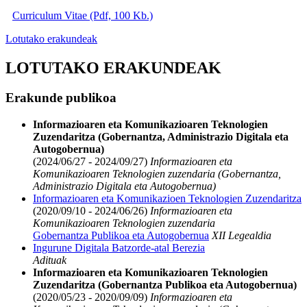
Curriculum Vitae (Pdf, 100 Kb.)
Lotutako erakundeak
LOTUTAKO ERAKUNDEAK
Erakunde publikoa
Informazioaren eta Komunikazioaren Teknologien
Zuzendaritza (Gobernantza, Administrazio Digitala eta
Autogobernua)
(2024/06/27 - 2024/09/27)
Informazioaren eta
Komunikazioaren Teknologien zuzendaria (Gobernantza,
Administrazio Digitala eta Autogobernua)
Informazioaren eta Komunikazioen Teknologien Zuzendaritza
(2020/09/10 - 2024/06/26)
Informazioaren eta
Komunikazioaren Teknologien zuzendaria
Gobernantza Publikoa eta Autogobernua
XII Legealdia
Ingurune Digitala Batzorde-atal Berezia
Adituak
Informazioaren eta Komunikazioaren Teknologien
Zuzendaritza (Gobernantza Publikoa eta Autogobernua)
(2020/05/23 - 2020/09/09)
Informazioaren eta