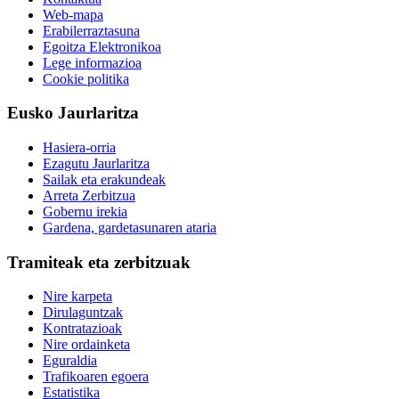
Web-mapa
Erabilerraztasuna
Egoitza Elektronikoa
Lege informazioa
Cookie politika
Eusko Jaurlaritza
Hasiera-orria
Ezagutu Jaurlaritza
Sailak eta erakundeak
Arreta Zerbitzua
Gobernu irekia
Gardena, gardetasunaren ataria
Tramiteak eta zerbitzuak
Nire karpeta
Dirulaguntzak
Kontratazioak
Nire ordainketa
Eguraldia
Trafikoaren egoera
Estatistika