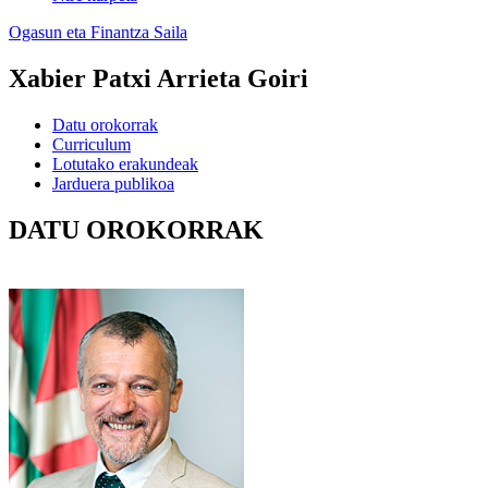
Ogasun eta Finantza Saila
Xabier Patxi Arrieta Goiri
Datu orokorrak
Curriculum
Lotutako erakundeak
Jarduera publikoa
DATU OROKORRAK