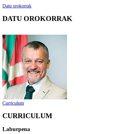
Datu orokorrak
DATU OROKORRAK
Curriculum
CURRICULUM
Laburpena