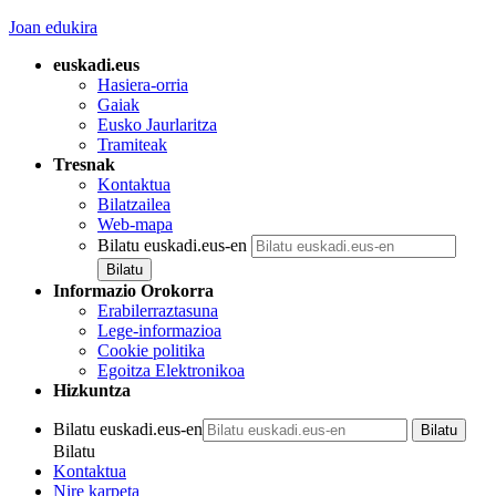
Joan edukira
euskadi.eus
Hasiera-orria
Gaiak
Eusko Jaurlaritza
Tramiteak
Tresnak
Kontaktua
Bilatzailea
Web-mapa
Bilatu euskadi.eus-en
Informazio Orokorra
Erabilerraztasuna
Lege-informazioa
Cookie politika
Egoitza Elektronikoa
Hizkuntza
Bilatu euskadi.eus-en
Bilatu
Kontaktua
Nire karpeta