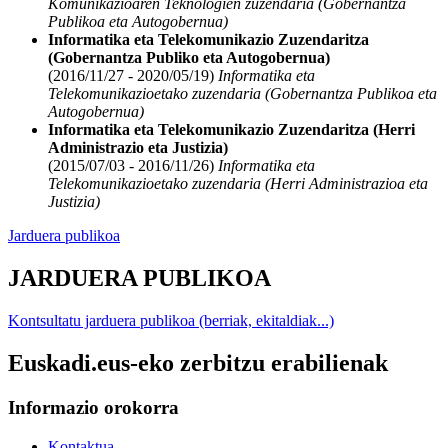
Komunikazioaren Teknologien zuzendaria (Gobernantza
Publikoa eta Autogobernua)
Informatika eta Telekomunikazio Zuzendaritza
(Gobernantza Publiko eta Autogobernua)
(2016/11/27 - 2020/05/19)
Informatika eta
Telekomunikazioetako zuzendaria (Gobernantza Publikoa eta
Autogobernua)
Informatika eta Telekomunikazio Zuzendaritza (Herri
Administrazio eta Justizia)
(2015/07/03 - 2016/11/26)
Informatika eta
Telekomunikazioetako zuzendaria (Herri Administrazioa eta
Justizia)
Jarduera publikoa
JARDUERA PUBLIKOA
Kontsultatu jarduera publikoa (berriak, ekitaldiak...)
Euskadi.eus-eko zerbitzu erabilienak
Informazio orokorra
Kontaktua