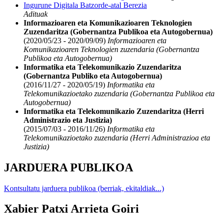
Ingurune Digitala Batzorde-atal Berezia
Adituak
Informazioaren eta Komunikazioaren Teknologien
Zuzendaritza (Gobernantza Publikoa eta Autogobernua)
(2020/05/23 - 2020/09/09)
Informazioaren eta
Komunikazioaren Teknologien zuzendaria (Gobernantza
Publikoa eta Autogobernua)
Informatika eta Telekomunikazio Zuzendaritza
(Gobernantza Publiko eta Autogobernua)
(2016/11/27 - 2020/05/19)
Informatika eta
Telekomunikazioetako zuzendaria (Gobernantza Publikoa eta
Autogobernua)
Informatika eta Telekomunikazio Zuzendaritza (Herri
Administrazio eta Justizia)
(2015/07/03 - 2016/11/26)
Informatika eta
Telekomunikazioetako zuzendaria (Herri Administrazioa eta
Justizia)
JARDUERA PUBLIKOA
Kontsultatu jarduera publikoa (berriak, ekitaldiak...)
Xabier Patxi Arrieta Goiri