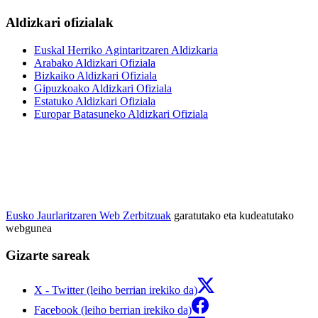
Aldizkari ofizialak
Euskal Herriko Agintaritzaren Aldizkaria
Arabako Aldizkari Ofiziala
Bizkaiko Aldizkari Ofiziala
Gipuzkoako Aldizkari Ofiziala
Estatuko Aldizkari Ofiziala
Europar Batasuneko Aldizkari Ofiziala
Eusko Jaurlaritzaren Web Zerbitzuak
garatutako eta kudeatutako
webgunea
Gizarte sareak
X - Twitter (leiho berrian irekiko da)
Facebook (leiho berrian irekiko da)