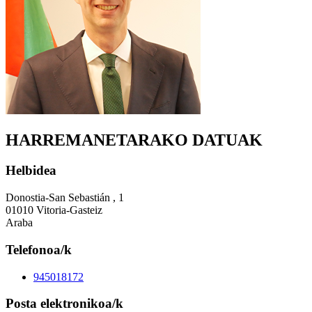
HARREMANETARAKO DATUAK
Helbidea
Donostia-San Sebastián , 1
01010 Vitoria-Gasteiz
Araba
Telefonoa/k
945018172
Posta elektronikoa/k