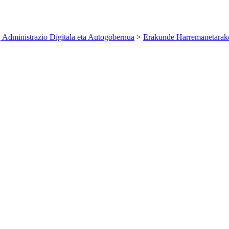
 Administrazio Digitala eta Autogobernua
>
Erakunde Harremanetarako