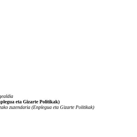
gealdia
legua eta Gizarte Politikak)
ako zuzendaria (Enplegua eta Gizarte Politikak)