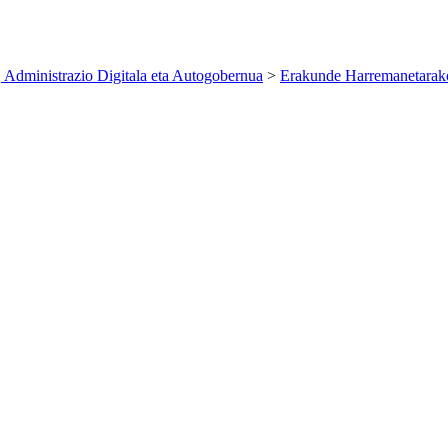
 Administrazio Digitala eta Autogobernua
>
Erakunde Harremanetarako