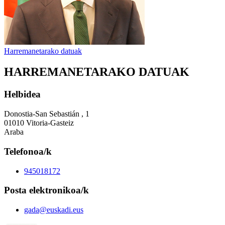
Harremanetarako datuak
HARREMANETARAKO DATUAK
Helbidea
Donostia-San Sebastián , 1
01010 Vitoria-Gasteiz
Araba
Telefonoa/k
945018172
Posta elektronikoa/k
gada@euskadi.eus