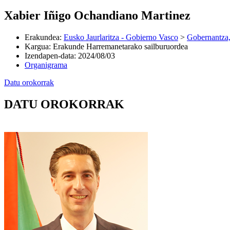
Xabier Iñigo Ochandiano Martinez
Erakundea
:
Eusko Jaurlaritza - Gobierno Vasco
>
Gobernantza,
Kargua
:
Erakunde Harremanetarako sailburuordea
Izendapen-data
:
2024/08/03
Organigrama
Datu orokorrak
DATU OROKORRAK