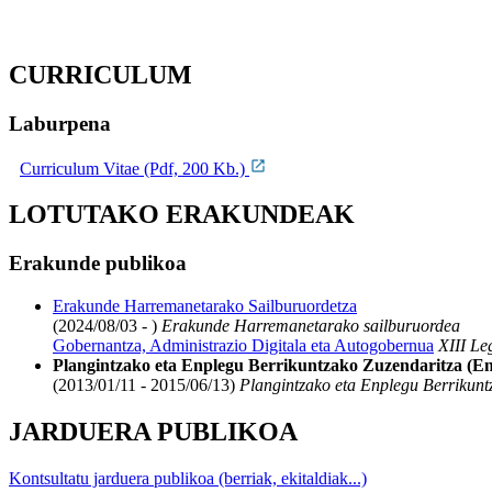
CURRICULUM
Laburpena
Curriculum Vitae (Pdf, 200 Kb.)
LOTUTAKO ERAKUNDEAK
Erakunde publikoa
Erakunde Harremanetarako Sailburuordetza
(2024/08/03 - )
Erakunde Harremanetarako sailburuordea
Gobernantza, Administrazio Digitala eta Autogobernua
XIII Le
Plangintzako eta Enplegu Berrikuntzako Zuzendaritza (Enp
(2013/01/11 - 2015/06/13)
Plangintzako eta Enplegu Berrikuntz
JARDUERA PUBLIKOA
Kontsultatu jarduera publikoa (berriak, ekitaldiak...)