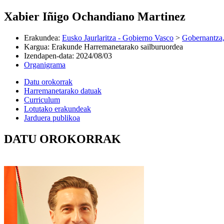
Xabier Iñigo Ochandiano Martinez
Erakundea
:
Eusko Jaurlaritza - Gobierno Vasco
>
Gobernantza,
Kargua
:
Erakunde Harremanetarako sailburuordea
Izendapen-data
:
2024/08/03
Organigrama
Datu orokorrak
Harremanetarako datuak
Curriculum
Lotutako erakundeak
Jarduera publikoa
DATU OROKORRAK