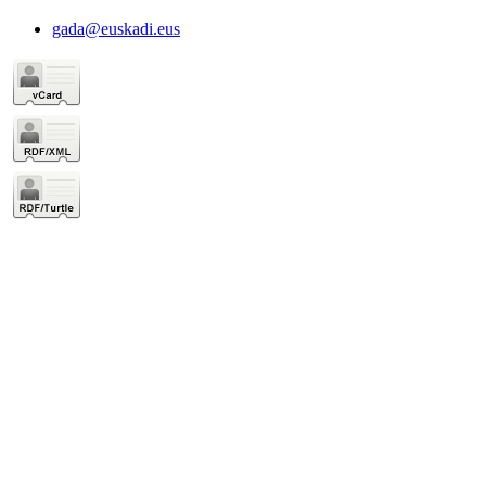
gada@euskadi.eus