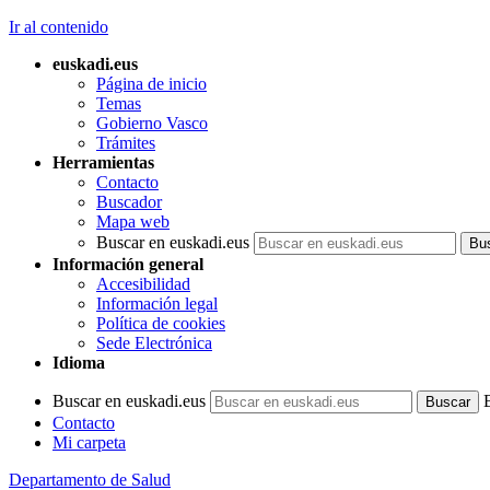
Ir al contenido
euskadi.eus
Página de inicio
Temas
Gobierno Vasco
Trámites
Herramientas
Contacto
Buscador
Mapa web
Buscar en euskadi.eus
Información general
Accesibilidad
Información legal
Política de cookies
Sede Electrónica
Idioma
Buscar en euskadi.eus
Contacto
Mi carpeta
Departamento de Salud