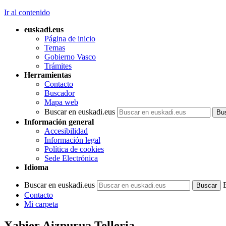
Ir al contenido
euskadi.eus
Página de inicio
Temas
Gobierno Vasco
Trámites
Herramientas
Contacto
Buscador
Mapa web
Buscar en euskadi.eus
Información general
Accesibilidad
Información legal
Política de cookies
Sede Electrónica
Idioma
Buscar en euskadi.eus
Contacto
Mi carpeta
Xabier Aizpurua Telleria