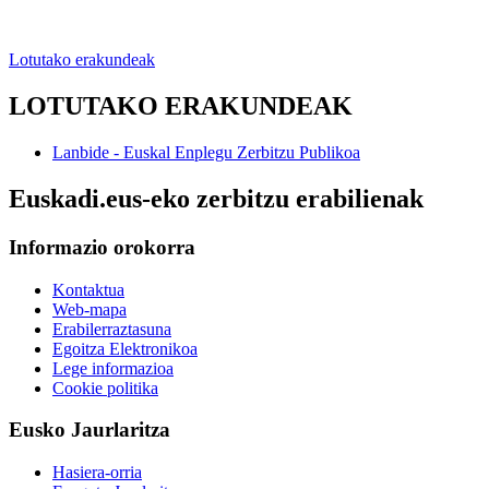
Lotutako erakundeak
LOTUTAKO ERAKUNDEAK
Lanbide - Euskal Enplegu Zerbitzu Publikoa
Euskadi.eus-eko zerbitzu erabilienak
Informazio orokorra
Kontaktua
Web-mapa
Erabilerraztasuna
Egoitza Elektronikoa
Lege informazioa
Cookie politika
Eusko Jaurlaritza
Hasiera-orria