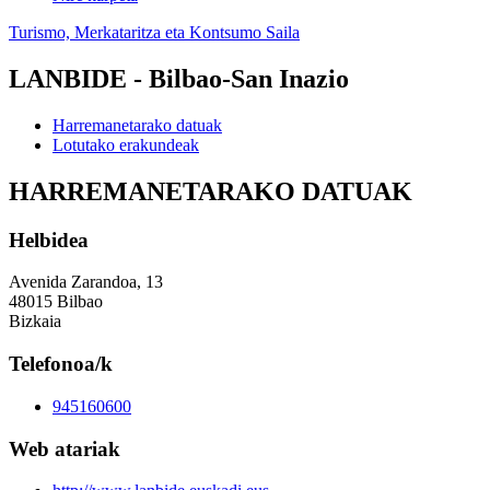
Turismo, Merkataritza eta Kontsumo Saila
LANBIDE - Bilbao-San Inazio
Harremanetarako datuak
Lotutako erakundeak
HARREMANETARAKO DATUAK
Helbidea
Avenida Zarandoa, 13
48015 Bilbao
Bizkaia
Telefonoa/k
945160600
Web atariak