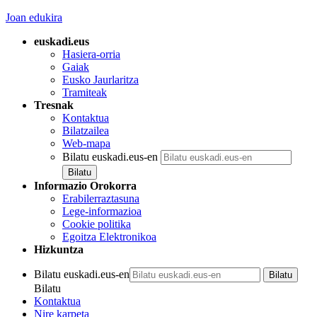
Joan edukira
euskadi.eus
Hasiera-orria
Gaiak
Eusko Jaurlaritza
Tramiteak
Tresnak
Kontaktua
Bilatzailea
Web-mapa
Bilatu euskadi.eus-en
Informazio Orokorra
Erabilerraztasuna
Lege-informazioa
Cookie politika
Egoitza Elektronikoa
Hizkuntza
Bilatu euskadi.eus-en
Bilatu
Kontaktua
Nire karpeta