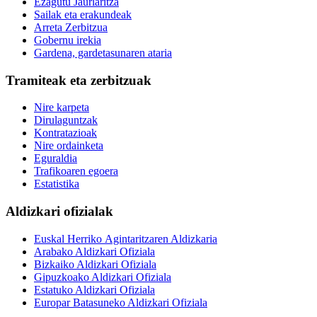
Ezagutu Jaurlaritza
Sailak eta erakundeak
Arreta Zerbitzua
Gobernu irekia
Gardena, gardetasunaren ataria
Tramiteak eta zerbitzuak
Nire karpeta
Dirulaguntzak
Kontratazioak
Nire ordainketa
Eguraldia
Trafikoaren egoera
Estatistika
Aldizkari ofizialak
Euskal Herriko Agintaritzaren Aldizkaria
Arabako Aldizkari Ofiziala
Bizkaiko Aldizkari Ofiziala
Gipuzkoako Aldizkari Ofiziala
Estatuko Aldizkari Ofiziala
Europar Batasuneko Aldizkari Ofiziala