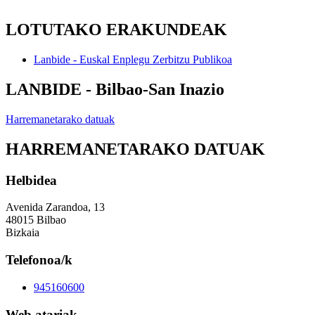
LOTUTAKO ERAKUNDEAK
Lanbide - Euskal Enplegu Zerbitzu Publikoa
LANBIDE - Bilbao-San Inazio
Harremanetarako datuak
HARREMANETARAKO DATUAK
Helbidea
Avenida Zarandoa, 13
48015 Bilbao
Bizkaia
Telefonoa/k
945160600
Web atariak