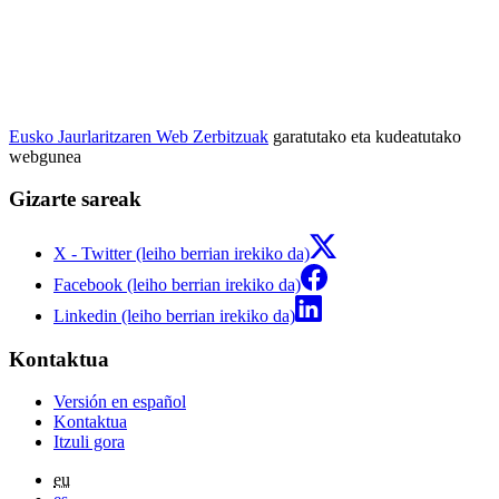
Eusko Jaurlaritzaren Web Zerbitzuak
garatutako eta kudeatutako
webgunea
Gizarte sareak
X - Twitter (leiho berrian irekiko da)
Facebook (leiho berrian irekiko da)
Linkedin (leiho berrian irekiko da)
Kontaktua
Versión en español
Kontaktua
Itzuli gora
eu