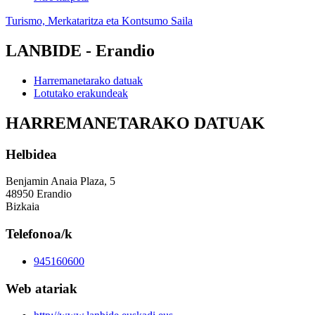
Turismo, Merkataritza eta Kontsumo Saila
LANBIDE - Erandio
Harremanetarako datuak
Lotutako erakundeak
HARREMANETARAKO DATUAK
Helbidea
Benjamin Anaia Plaza, 5
48950 Erandio
Bizkaia
Telefonoa/k
945160600
Web atariak