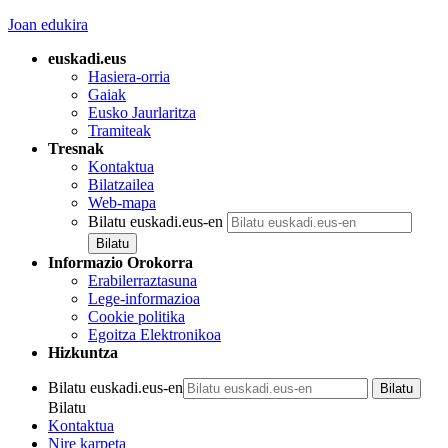
Joan edukira
euskadi.eus
Hasiera-orria
Gaiak
Eusko Jaurlaritza
Tramiteak
Tresnak
Kontaktua
Bilatzailea
Web-mapa
Bilatu euskadi.eus-en
Informazio Orokorra
Erabilerraztasuna
Lege-informazioa
Cookie politika
Egoitza Elektronikoa
Hizkuntza
Bilatu euskadi.eus-en
Bilatu
Kontaktua
Nire karpeta