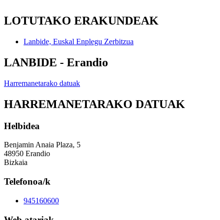
LOTUTAKO ERAKUNDEAK
Lanbide, Euskal Enplegu Zerbitzua
LANBIDE - Erandio
Harremanetarako datuak
HARREMANETARAKO DATUAK
Helbidea
Benjamin Anaia Plaza, 5
48950 Erandio
Bizkaia
Telefonoa/k
945160600
Web atariak