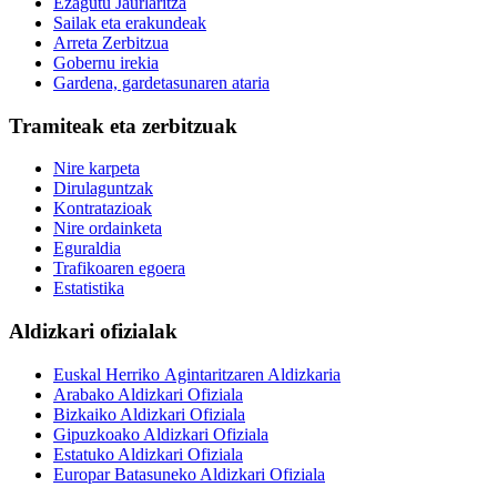
Ezagutu Jaurlaritza
Sailak eta erakundeak
Arreta Zerbitzua
Gobernu irekia
Gardena, gardetasunaren ataria
Tramiteak eta zerbitzuak
Nire karpeta
Dirulaguntzak
Kontratazioak
Nire ordainketa
Eguraldia
Trafikoaren egoera
Estatistika
Aldizkari ofizialak
Euskal Herriko Agintaritzaren Aldizkaria
Arabako Aldizkari Ofiziala
Bizkaiko Aldizkari Ofiziala
Gipuzkoako Aldizkari Ofiziala
Estatuko Aldizkari Ofiziala
Europar Batasuneko Aldizkari Ofiziala