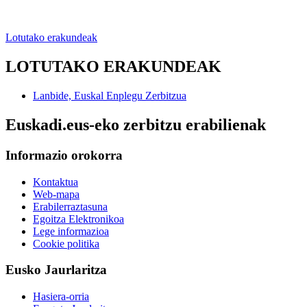
Lotutako erakundeak
LOTUTAKO ERAKUNDEAK
Lanbide, Euskal Enplegu Zerbitzua
Euskadi.eus-eko zerbitzu erabilienak
Informazio orokorra
Kontaktua
Web-mapa
Erabilerraztasuna
Egoitza Elektronikoa
Lege informazioa
Cookie politika
Eusko Jaurlaritza
Hasiera-orria