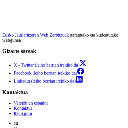
Eusko Jaurlaritzaren Web Zerbitzuak
garatutako eta kudeatutako
webgunea
Gizarte sareak
X - Twitter (leiho berrian irekiko da)
Facebook (leiho berrian irekiko da)
Linkedin (leiho berrian irekiko da)
Kontaktua
Versión en español
Kontaktua
Itzuli gora
eu