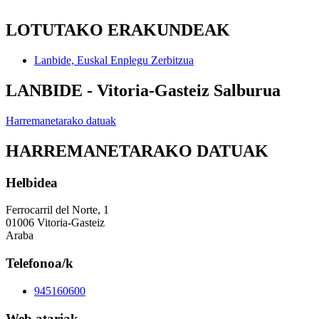
LOTUTAKO ERAKUNDEAK
Lanbide, Euskal Enplegu Zerbitzua
LANBIDE - Vitoria-Gasteiz Salburua
Harremanetarako datuak
HARREMANETARAKO DATUAK
Helbidea
Ferrocarril del Norte, 1
01006 Vitoria-Gasteiz
Araba
Telefonoa/k
945160600
Web atariak