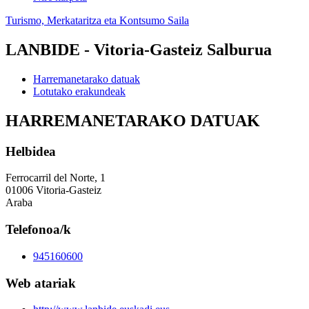
Turismo, Merkataritza eta Kontsumo Saila
LANBIDE - Vitoria-Gasteiz Salburua
Harremanetarako datuak
Lotutako erakundeak
HARREMANETARAKO DATUAK
Helbidea
Ferrocarril del Norte, 1
01006 Vitoria-Gasteiz
Araba
Telefonoa/k
945160600
Web atariak