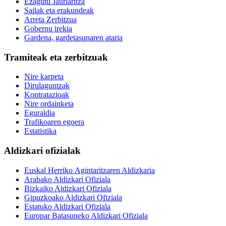
Ezagutu Jaurlaritza
Sailak eta erakundeak
Arreta Zerbitzua
Gobernu irekia
Gardena, gardetasunaren ataria
Tramiteak eta zerbitzuak
Nire karpeta
Dirulaguntzak
Kontratazioak
Nire ordainketa
Eguraldia
Trafikoaren egoera
Estatistika
Aldizkari ofizialak
Euskal Herriko Agintaritzaren Aldizkaria
Arabako Aldizkari Ofiziala
Bizkaiko Aldizkari Ofiziala
Gipuzkoako Aldizkari Ofiziala
Estatuko Aldizkari Ofiziala
Europar Batasuneko Aldizkari Ofiziala