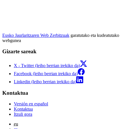
Eusko Jaurlaritzaren Web Zerbitzuak
garatutako eta kudeatutako
webgunea
Gizarte sareak
X - Twitter (leiho berrian irekiko da)
Facebook (leiho berrian irekiko da)
Linkedin (leiho berrian irekiko da)
Kontaktua
Versión en español
Kontaktua
Itzuli gora
eu