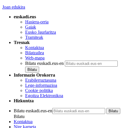
Joan edukira
euskadi.eus
Hasiera-orria
Gaiak
Eusko Jaurlaritza
Tramiteak
Tresnak
Kontaktua
Bilatzailea
Web-mapa
Bilatu euskadi.eus-en
Informazio Orokorra
Erabilerraztasuna
Lege-informazioa
Cookie politika
Egoitza Elektronikoa
Hizkuntza
Bilatu euskadi.eus-en
Bilatu
Kontaktua
Nire karpeta