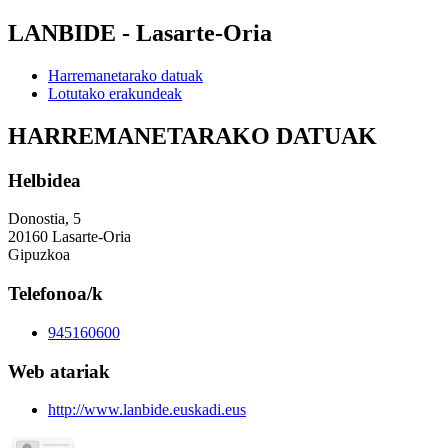
LANBIDE - Lasarte-Oria
Harremanetarako datuak
Lotutako erakundeak
HARREMANETARAKO DATUAK
Helbidea
Donostia, 5
20160 Lasarte-Oria
Gipuzkoa
Telefonoa/k
945160600
Web atariak
http://www.lanbide.euskadi.eus