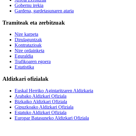
Gobernu irekia
Gardena, gardetasunaren ataria
Tramiteak eta zerbitzuak
Nire karpeta
Dirulaguntzak
Kontratazioak
Nire ordainketa
Eguraldia
Trafikoaren egoera
Estatistika
Aldizkari ofizialak
Euskal Herriko Agintaritzaren Aldizkaria
Arabako Aldizkari Ofiziala
Bizkaiko Aldizkari Ofiziala
Gipuzkoako Aldizkari Ofiziala
Estatuko Aldizkari Ofiziala
Europar Batasuneko Aldizkari Ofiziala