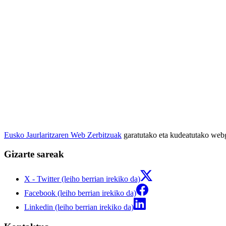
Eusko Jaurlaritzaren Web Zerbitzuak
garatutako eta kudeatutako we
Gizarte sareak
X - Twitter (leiho berrian irekiko da)
Facebook (leiho berrian irekiko da)
Linkedin (leiho berrian irekiko da)