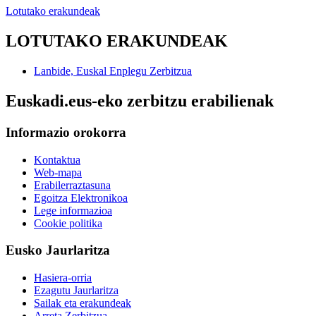
Lotutako erakundeak
LOTUTAKO ERAKUNDEAK
Lanbide, Euskal Enplegu Zerbitzua
Euskadi.eus-eko zerbitzu erabilienak
Informazio orokorra
Kontaktua
Web-mapa
Erabilerraztasuna
Egoitza Elektronikoa
Lege informazioa
Cookie politika
Eusko Jaurlaritza
Hasiera-orria
Ezagutu Jaurlaritza
Sailak eta erakundeak
Arreta Zerbitzua