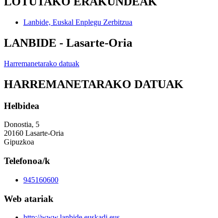
LOTUTAKO ERAKUNDEAK
Lanbide, Euskal Enplegu Zerbitzua
LANBIDE - Lasarte-Oria
Harremanetarako datuak
HARREMANETARAKO DATUAK
Helbidea
Donostia, 5
20160 Lasarte-Oria
Gipuzkoa
Telefonoa/k
945160600
Web atariak
http://www.lanbide.euskadi.eus