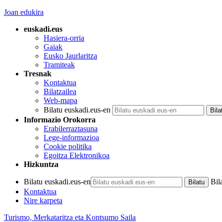
Joan edukira
euskadi.eus
Hasiera-orria
Gaiak
Eusko Jaurlaritza
Tramiteak
Tresnak
Kontaktua
Bilatzailea
Web-mapa
Bilatu euskadi.eus-en
Informazio Orokorra
Erabilerraztasuna
Lege-informazioa
Cookie politika
Egoitza Elektronikoa
Hizkuntza
Bilatu euskadi.eus-en
Bil
Kontaktua
Nire karpeta
Turismo, Merkataritza eta Kontsumo Saila