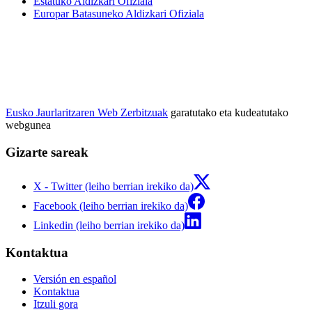
Estatuko Aldizkari Ofiziala
Europar Batasuneko Aldizkari Ofiziala
Eusko Jaurlaritzaren Web Zerbitzuak
garatutako eta kudeatutako
webgunea
Gizarte sareak
X - Twitter (leiho berrian irekiko da)
Facebook (leiho berrian irekiko da)
Linkedin (leiho berrian irekiko da)
Kontaktua
Versión en español
Kontaktua
Itzuli gora