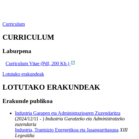
Curriculum
CURRICULUM
Laburpena
Curriculum Vitae (Pdf, 200 Kb.)
Lotutako erakundeak
LOTUTAKO ERAKUNDEAK
Erakunde publikoa
Industria Garapen eta Administrazioaren Zuzendaritza
(2024/12/11 - )
Industria Garatzeko eta Administratzeko
zuzendaria
Industria, Trantsizio Energetikoa eta Jasangarritasuna
XIII
Legealdia