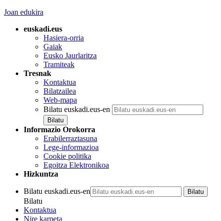
Joan edukira
euskadi.eus
Hasiera-orria
Gaiak
Eusko Jaurlaritza
Tramiteak
Tresnak
Kontaktua
Bilatzailea
Web-mapa
Bilatu euskadi.eus-en
Informazio Orokorra
Erabilerraztasuna
Lege-informazioa
Cookie politika
Egoitza Elektronikoa
Hizkuntza
Bilatu euskadi.eus-en
Bilatu
Kontaktua
Nire karpeta