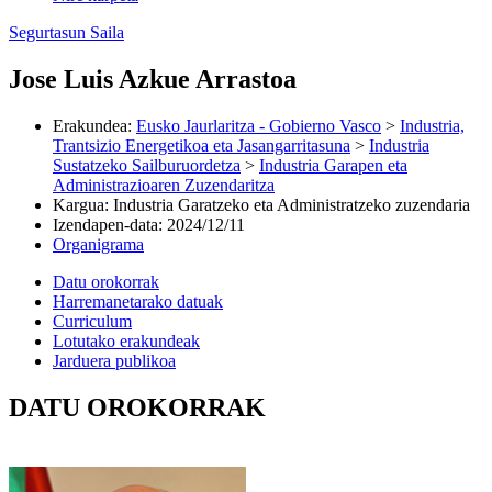
Segurtasun Saila
Jose Luis Azkue Arrastoa
Erakundea
:
Eusko Jaurlaritza - Gobierno Vasco
>
Industria,
Trantsizio Energetikoa eta Jasangarritasuna
>
Industria
Sustatzeko Sailburuordetza
>
Industria Garapen eta
Administrazioaren Zuzendaritza
Kargua
:
Industria Garatzeko eta Administratzeko zuzendaria
Izendapen-data
:
2024/12/11
Organigrama
Datu orokorrak
Harremanetarako datuak
Curriculum
Lotutako erakundeak
Jarduera publikoa
DATU OROKORRAK