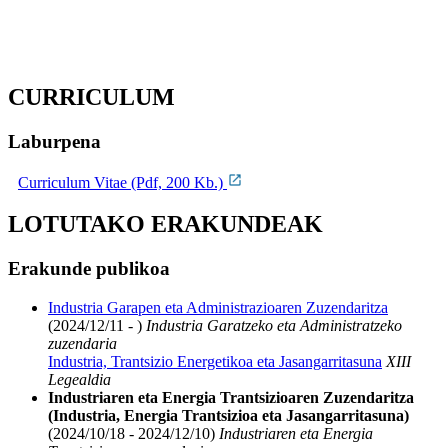
CURRICULUM
Laburpena
Curriculum Vitae (Pdf, 200 Kb.)
LOTUTAKO ERAKUNDEAK
Erakunde publikoa
Industria Garapen eta Administrazioaren Zuzendaritza
(2024/12/11 - )
Industria Garatzeko eta Administratzeko
zuzendaria
Industria, Trantsizio Energetikoa eta Jasangarritasuna
XIII
Legealdia
Industriaren eta Energia Trantsizioaren Zuzendaritza
(Industria, Energia Trantsizioa eta Jasangarritasuna)
(2024/10/18 - 2024/12/10)
Industriaren eta Energia