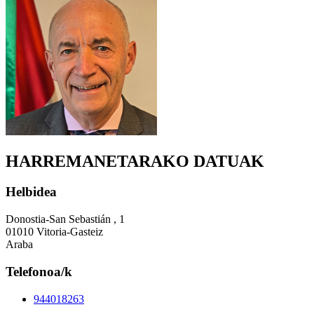
HARREMANETARAKO DATUAK
Helbidea
Donostia-San Sebastián , 1
01010 Vitoria-Gasteiz
Araba
Telefonoa/k
944018263