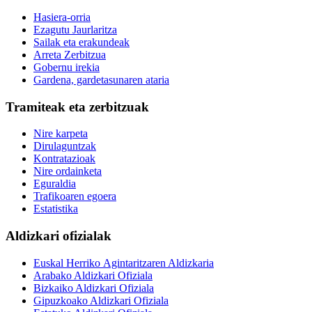
Hasiera-orria
Ezagutu Jaurlaritza
Sailak eta erakundeak
Arreta Zerbitzua
Gobernu irekia
Gardena, gardetasunaren ataria
Tramiteak eta zerbitzuak
Nire karpeta
Dirulaguntzak
Kontratazioak
Nire ordainketa
Eguraldia
Trafikoaren egoera
Estatistika
Aldizkari ofizialak
Euskal Herriko Agintaritzaren Aldizkaria
Arabako Aldizkari Ofiziala
Bizkaiko Aldizkari Ofiziala
Gipuzkoako Aldizkari Ofiziala