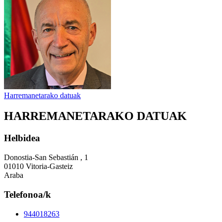
Harremanetarako datuak
HARREMANETARAKO DATUAK
Helbidea
Donostia-San Sebastián , 1
01010 Vitoria-Gasteiz
Araba
Telefonoa/k
944018263