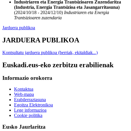
Industriaren eta Energia Trantsizioaren Zuzendaritza
(Industria, Energia Trantsizioa eta Jasangarritasuna)
(2024/10/18 - 2024/12/10)
Industriaren eta Energia
Trantsizioaren zuzendaria
Jarduera publikoa
JARDUERA PUBLIKOA
Kontsultatu jarduera publikoa (berriak, ekitaldiak...)
Euskadi.eus-eko zerbitzu erabilienak
Informazio orokorra
Kontaktua
Web-mapa
Erabilerraztasuna
Egoitza Elektronikoa
Lege informazioa
Cookie politika
Eusko Jaurlaritza