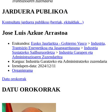
Trantsizioaren zuzendaria
JARDUERA PUBLIKOA
Kontsultatu jarduera publikoa (berriak, ekitaldiak...)
Jose Luis Azkue Arrastoa
Erakundea
:
Eusko Jaurlaritza - Gobierno Vasco
>
Industria,
Trantsizio Energetikoa eta Jasangarritasuna
>
Industria
Sustatzeko Sailburuordetza
>
Industria Garapen eta
Administrazioaren Zuzendaritza
Kargua
:
Industria Garatzeko eta Administratzeko zuzendaria
Izendapen-data
:
2024/12/11
Organigrama
Datu orokorrak
DATU OROKORRAK