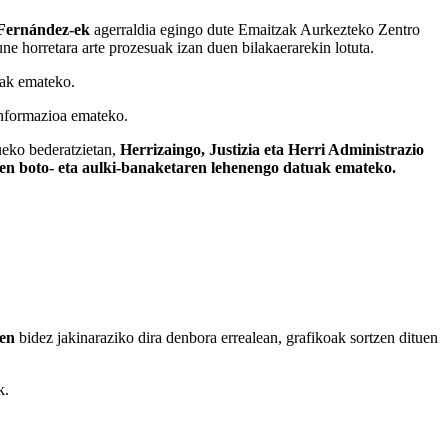
 Fernández-ek
agerraldia egingo dute Emaitzak Aurkezteko Zentro
ne horretara arte prozesuak izan duen bilakaerarekin lotuta.
uak emateko.
 informazioa emateko.
ueko bederatzietan,
Herrizaingo, Justizia eta Herri Administrazio
den boto- eta aulki-banaketaren lehenengo datuak emateko.
len
bidez jakinaraziko dira denbora errealean, grafikoak sortzen dituen
k.