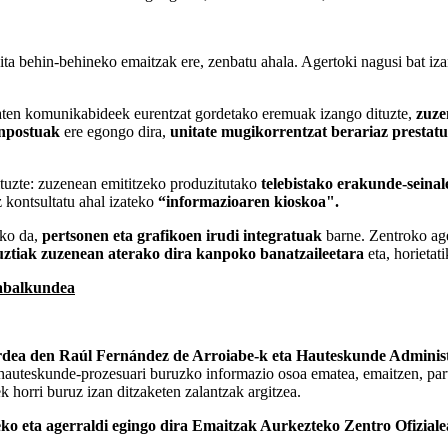
baita behin-behineko emaitzak ere, zenbatu ahala. Agertoki nagusi bat i
katen komunikabideek eurentzat gordetako eremuak izango dituzte,
zuze
anpostuak
ere egongo dira,
unitate mugikorrentzat berariaz prestat
tuzte: zuzenean emititzeko produzitutako
telebistako erakunde-seinal
 kontsultatu ahal izateko
“informazioaren kioskoa".
uko da,
pertsonen eta grafikoen irudi integratuak
barne. Zentroko ag
uztiak zuzenean aterako dira kanpoko banatzaileetara
eta, horietat
zabalkundea
rdea den Raúl Fernández de Arroiabe-k eta Hauteskunde Adminis
uteskunde-prozesuari buruzko informazio osoa ematea, emaitzen, parte-
horri buruz izan ditzaketen zalantzak argitzea.
ko eta agerraldi egingo dira Emaitzak Aurkezteko Zentro Ofizial