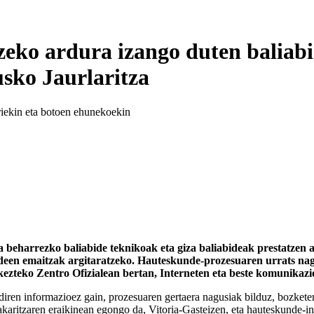
eko ardura izango duten baliabi
usko Jaurlaritza
riekin eta botoen ehunekoekin
la beharrezko baliabide teknikoak eta giza baliabideak prestatzen
deen emaitzak argitaratzeko. Hauteskunde-prozesuaren urrats nag
ezteko Zentro Ofizialean bertan, Interneten eta beste komunikazi
 diren informazioez gain, prozesuaren gertaera nagusiak bilduz, bozkete
karitzaren eraikinean egongo da, Vitoria-Gasteizen, eta hauteskunde-i