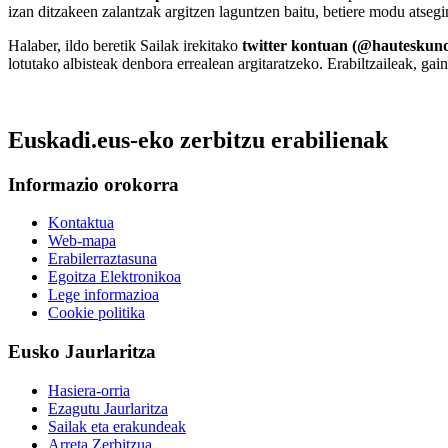
izan ditzakeen zalantzak argitzen laguntzen baitu, betiere modu atsegi
Halaber, ildo beretik Sailak irekitako
twitter kontuan
(@hauteskun
lotutako albisteak denbora errealean argitaratzeko. Erabiltzaileak, gai
Euskadi.eus-eko zerbitzu erabilienak
Informazio orokorra
Kontaktua
Web-mapa
Erabilerraztasuna
Egoitza Elektronikoa
Lege informazioa
Cookie politika
Eusko Jaurlaritza
Hasiera-orria
Ezagutu Jaurlaritza
Sailak eta erakundeak
Arreta Zerbitzua