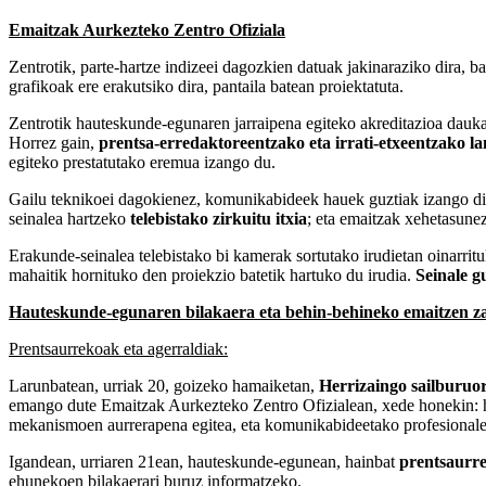
Emaitzak Aurkezteko Zentro Ofiziala
Zentrotik, parte-hartze indizeei dagozkien datuak jakinaraziko dira, 
grafikoak ere erakutsiko dira, pantaila batean proiektatuta.
Zentrotik hauteskunde-egunaren jarraipena egiteko akreditazioa dau
Horrez gain,
prentsa-erredaktoreentzako eta irrati-etxeentzako l
egiteko prestatutako eremua izango du.
Gailu teknikoei dagokienez, komunikabideek hauek guztiak izango di
seinalea hartzeko
telebistako zirkuitu itxia
; eta emaitzak xehetasunez
Erakunde-seinalea telebistako bi kamerak sortutako irudietan oinarrit
mahaitik hornituko den proiekzio batetik hartuko du irudia.
Seinale g
Hauteskunde-egunaren bilakaera eta behin-behineko emaitzen 
Prentsaurrekoak eta agerraldiak:
Larunbatean, urriak 20, goizeko hamaiketan,
Herrizaingo sailburuo
emango dute Emaitzak Aurkezteko Zentro Ofizialean, xede honekin: ha
mekanismoen aurrerapena egitea, eta komunikabideetako profesionalek 
Igandean, urriaren 21ean, hauteskunde-egunean, hainbat
prentsaurre
ehunekoen bilakaerari buruz informatzeko.