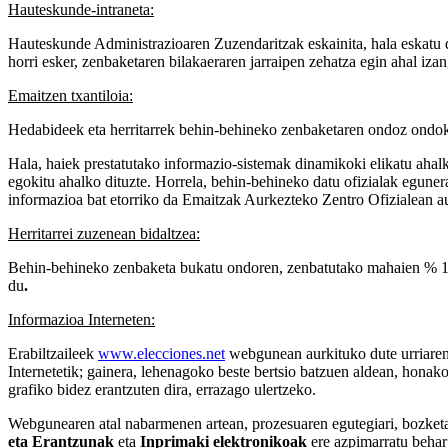
Hauteskunde-intraneta:
Hauteskunde Administrazioaren Zuzendaritzak eskainita, hala eskatu d
horri esker, zenbaketaren bilakaeraren jarraipen zehatza egin ahal iza
Emaitzen txantiloia:
Hedabideek eta herritarrek behin-behineko zenbaketaren ondoz ondoko 
Hala, haiek prestatutako informazio-sistemak dinamikoki elikatu ahalk
egokitu ahalko dituzte. Horrela, behin-behineko datu ofizialak egunera
informazioa bat etorriko da Emaitzak Aurkezteko Zentro Ofizialean a
Herritarrei zuzenean bidaltzea:
Behin-behineko zenbaketa bukatu ondoren, zenbatutako mahaien % 100
du
.
Informazioa Interneten:
Erabiltzaileek
www.elecciones.net
webgunean aurkituko dute urriaren 
Internetetik; gainera, lehenagoko beste bertsio batzuen aldean, hon
grafiko bidez erantzuten dira, errazago ulertzeko.
Webgunearen atal nabarmenen artean, prozesuaren egutegiari, bozketa-
eta Erantzunak
eta
Inprimaki elektronikoak
ere azpimarratu behar