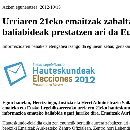
Azken eguneratzea: 2012/10/15
Urriaren 21eko emaitzak zabaltz
baliabideak prestatzen ari da E
Informazioaren banaketa etengabea izango da egunean zehar, gertaka
Egun hauetan, Herrizaingo, Justizia eta Herri Administrazio Sai
emateko eta Eusko Legebiltzarrerako urriaren 21eko hauteskun
informazioa emateko baliabide ugari jarriko dira, Emaitzak Aurk
Hauteskunde-deialdia egin zen egunetik bertatik aurrera zabaltzen ari
bereziki Emaitzak Aurkezteko Zentro Ofizialean. Zentro hori Lehenda