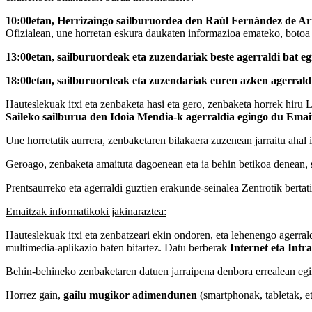
10:00etan, Herrizaingo sailburuordea den Raúl Fernández de A
Ofizialean, une horretan eskura daukaten informazioa emateko, botoa e
13:00etan, sailburuordeak eta zuzendariak beste agerraldi bat eg
18:00etan, sailburuordeak eta zuzendariak euren azken agerrald
Hauteslekuak itxi eta zenbaketa hasi eta gero, zenbaketa horrek hiru
Saileko sailburua den Idoia Mendia-k agerraldia egingo du Emai
Une horretatik aurrera, zenbaketaren bilakaera zuzenean jarraitu ahal 
Geroago, zenbaketa amaituta dagoenean eta ia behin betikoa denean,
Prentsaurreko eta agerraldi guztien erakunde-seinalea Zentrotik bertati
Emaitzak informatikoki jakinaraztea:
Hauteslekuak itxi eta zenbatzeari ekin ondoren, eta lehenengo agerral
multimedia-aplikazio baten bitartez. Datu berberak
Internet eta Intr
Behin-behineko zenbaketaren datuen jarraipena denbora errealean egin
Horrez gain,
gailu mugikor adimendunen
(smartphonak, tabletak, et