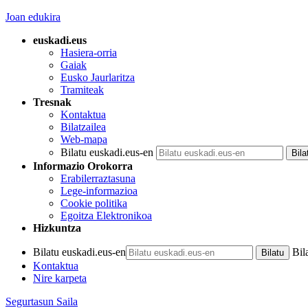
Joan edukira
euskadi.eus
Hasiera-orria
Gaiak
Eusko Jaurlaritza
Tramiteak
Tresnak
Kontaktua
Bilatzailea
Web-mapa
Bilatu euskadi.eus-en
Informazio Orokorra
Erabilerraztasuna
Lege-informazioa
Cookie politika
Egoitza Elektronikoa
Hizkuntza
Bilatu euskadi.eus-en
Bil
Kontaktua
Nire karpeta
Segurtasun Saila