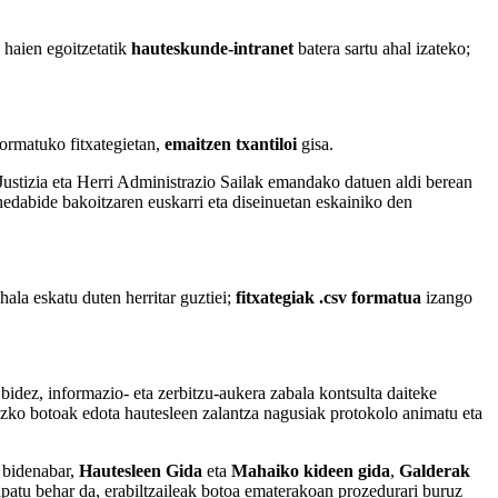
 haien egoitzetatik
hauteskunde-intranet
batera sartu ahal izateko;
ormatuko fitxategietan,
emaitzen txantiloi
gisa.
Justizia eta Herri Administrazio Sailak emandako datuen aldi berean
 hedabide bakoitzaren euskarri eta diseinuetan eskainiko den
la eskatu duten herritar guztiei;
fitxategiak .csv formatua
izango
idez, informazio- eta zerbitzu-aukera zabala kontsulta daiteke
zko botoak edota hautesleen zalantza nagusiak protokolo animatu eta
; bidenabar,
Hautesleen Gida
eta
Mahaiko kideen gida
,
Galderak
ipatu behar da, erabiltzaileak botoa ematerakoan prozedurari buruz