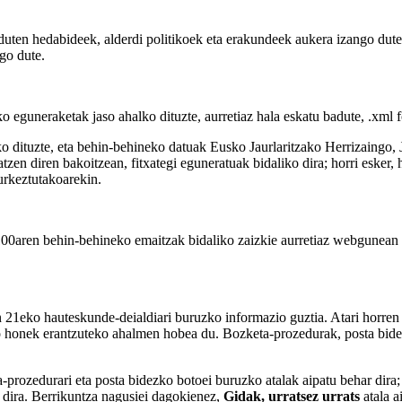
uten hedabideek, alderdi politikoek eta erakundeek aukera izango dute
ngo dute.
eguneraketak jaso ahalko dituzte, aurretiaz hala eskatu badute, .xml f
o dituzte, eta behin-behineko datuak Eusko Jaurlaritzako Herrizaingo, 
tzen diren bakoitzean, fitxategi eguneratuak bidaliko dira; horri esker,
urkeztutakoarekin.
aren behin-behineko emaitzak bidaliko zaizkie aurretiaz webgunean ha
21eko hauteskunde-deialdiari buruzko informazio guztia. Atari horren b
ako honek erantzuteko ahalmen hobea du. Bozketa-prozedurak, posta bide
prozedurari eta posta bidezko botoei buruzko atalak aipatu behar dira
 dira. Berrikuntza nagusiei dagokienez,
Gidak, urratsez urrats
atala a