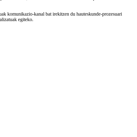
uak komunikazio-kanal bat irekitzen du hauteskunde-prozesuari
alizatuak egiteko.