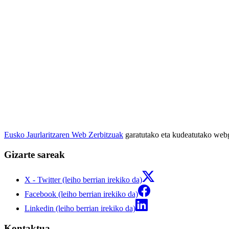
Eusko Jaurlaritzaren Web Zerbitzuak
garatutako eta kudeatutako we
Gizarte sareak
X - Twitter (leiho berrian irekiko da)
Facebook (leiho berrian irekiko da)
Linkedin (leiho berrian irekiko da)
Kontaktua