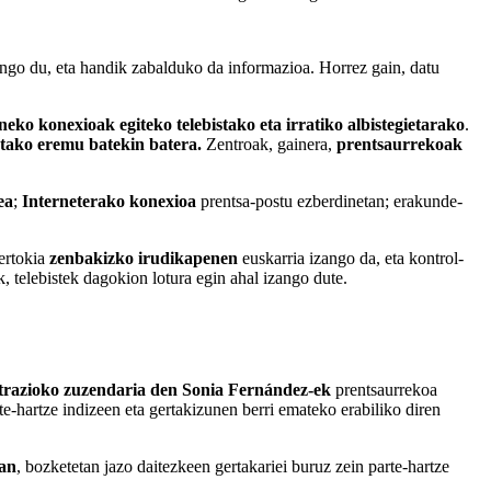
zango du, eta handik zabalduko da informazioa. Horrez gain, datu
neko konexioak egiteko telebistako eta irratiko albistegietarako
.
utako eremu batekin batera.
Zentroak, gainera,
prentsaurrekoak
ea
;
Interneterako konexioa
prentsa-postu ezberdinetan; erakunde-
ertokia
zenbakizko irudikapenen
euskarria izango da, eta kontrol-
ik, telebistek dagokion lotura egin ahal izango dute.
trazioko zuzendaria den Sonia Fernández-ek
prentsaurrekoa
hartze indizeen eta gertakizunen berri emateko erabiliko diren
ean
, bozketetan jazo daitezkeen gertakariei buruz zein parte-hartze