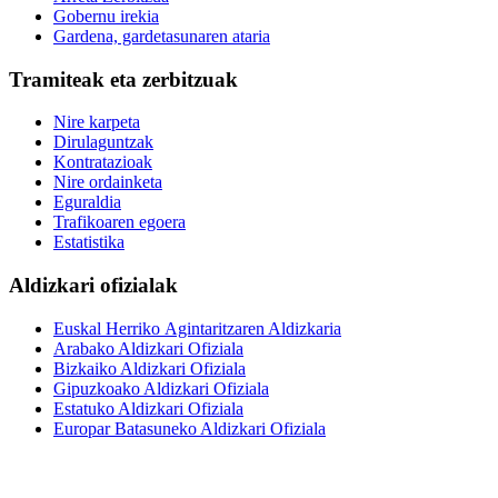
Gobernu irekia
Gardena, gardetasunaren ataria
Tramiteak eta zerbitzuak
Nire karpeta
Dirulaguntzak
Kontratazioak
Nire ordainketa
Eguraldia
Trafikoaren egoera
Estatistika
Aldizkari ofizialak
Euskal Herriko Agintaritzaren Aldizkaria
Arabako Aldizkari Ofiziala
Bizkaiko Aldizkari Ofiziala
Gipuzkoako Aldizkari Ofiziala
Estatuko Aldizkari Ofiziala
Europar Batasuneko Aldizkari Ofiziala