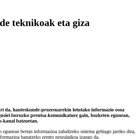
de teknikoak eta giza
 ari da, hauteskunde-prozesuarekin lotutako informazio osoa
usiei buruzko prentsa-komunikatuez gain, bozketen egunean,
o-kanal batzuetan.
n egunean bertan informazioa zabaltzeko sistema gehiago jarriko dira,
nformazioa banatzeko zentro neuralgikoa izango da.