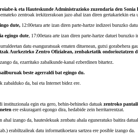
rroiabe-k eta Hauteskunde Administrazioko zuzendaria den Sonia
mateko zentroak irekitzerakoan jazo ahal izan diren gertakariekin eta u
ingo dute,
12:00etara arte izan diren parte-hartze indizeei buruzko dat
ia egingo dute
, 17:00etara arte izan diren parte-hartze datuei buruzko
 Lurraldeetan datu esanguratsuak ematen dituenean, gutxi gorabehera ga
tzak Aurkezteko Zentro Ofizialean, zenbaketatik ondorioztatzen 
izango da, ezarritako zabalkunde-kanal ezberdinen bitartez.
sailburuak beste agerraldi bat egingo du.
k zabalduko da, bai eta Internet bidez ere.
di instituzionala egin eta gero, behin-behineko datuak
zentroko pantai
aneten
ere eskuragarri egongo dira, hedabide zein herritarrentzat.
 ahal izango da, hauteslekuak zenbatu ahala eguneratuko baitira datua
ab.) erabiltzaileak datu informatikoetara sartzea ere posible izango da.