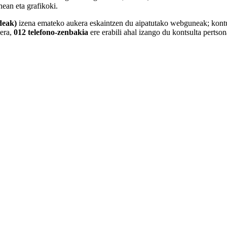
nean eta grafikoki.
deak)
izena emateko aukera eskaintzen du aipatutako webguneak; kont
nera,
012 telefono-zenbakia
ere erabili ahal izango du kontsulta pertson