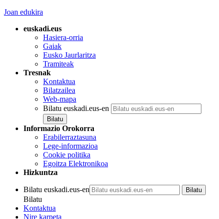
Joan edukira
euskadi.eus
Hasiera-orria
Gaiak
Eusko Jaurlaritza
Tramiteak
Tresnak
Kontaktua
Bilatzailea
Web-mapa
Bilatu euskadi.eus-en
Informazio Orokorra
Erabilerraztasuna
Lege-informazioa
Cookie politika
Egoitza Elektronikoa
Hizkuntza
Bilatu euskadi.eus-en
Bilatu
Kontaktua
Nire karpeta