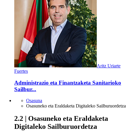
Aritz Uriarte
Fuertes
Administrazio eta Finantzaketa Sanitarioko
Sailbur...
Osasuna
Osasuneko eta Eraldaketa Digitaleko Sailburuordetza
2.2 | Osasuneko eta Eraldaketa
Digitaleko Sailburuordetza