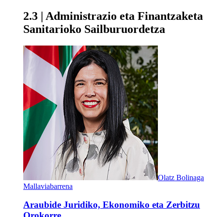
2.3 | Administrazio eta Finantzaketa
Sanitarioko Sailburuordetza
Olatz Bolinaga
Mallaviabarrena
Araubide Juridiko, Ekonomiko eta Zerbitzu
Orokorre...