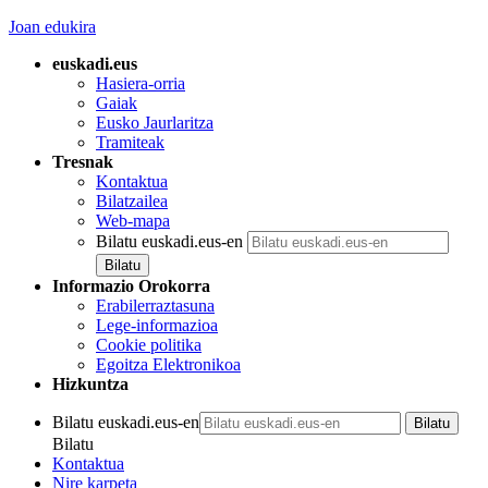
Joan edukira
euskadi.eus
Hasiera-orria
Gaiak
Eusko Jaurlaritza
Tramiteak
Tresnak
Kontaktua
Bilatzailea
Web-mapa
Bilatu euskadi.eus-en
Informazio Orokorra
Erabilerraztasuna
Lege-informazioa
Cookie politika
Egoitza Elektronikoa
Hizkuntza
Bilatu euskadi.eus-en
Bilatu
Kontaktua
Nire karpeta