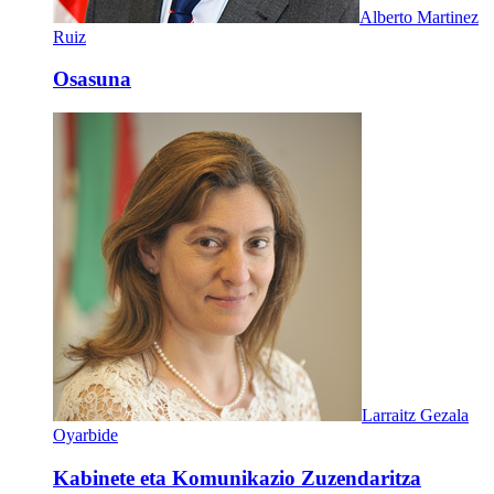
Alberto Martinez
Ruiz
Osasuna
Larraitz Gezala
Oyarbide
Kabinete eta Komunikazio Zuzendaritza