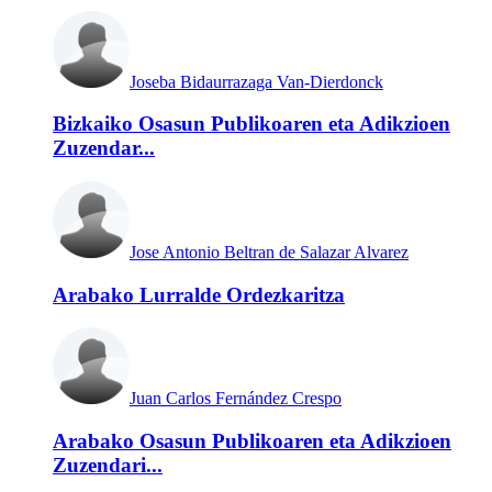
Joseba Bidaurrazaga Van-Dierdonck
Bizkaiko Osasun Publikoaren eta Adikzioen
Zuzendar...
Jose Antonio Beltran de Salazar Alvarez
Arabako Lurralde Ordezkaritza
Juan Carlos Fernández Crespo
Arabako Osasun Publikoaren eta Adikzioen
Zuzendari...