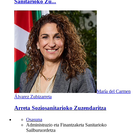
Sanitarioko Zu...
María del Carmen
Álvarez Zubizarreta
Arreta Soziosanitarioko Zuzendaritza
Osasuna
Administrazio eta Finantzaketa Sanitarioko
Sailburuordetza