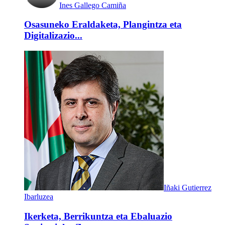
Ines Gallego Camiña
Osasuneko Eraldaketa, Plangintza eta
Digitalizazio...
Iñaki Gutierrez
Ibarluzea
Ikerketa, Berrikuntza eta Ebaluazio