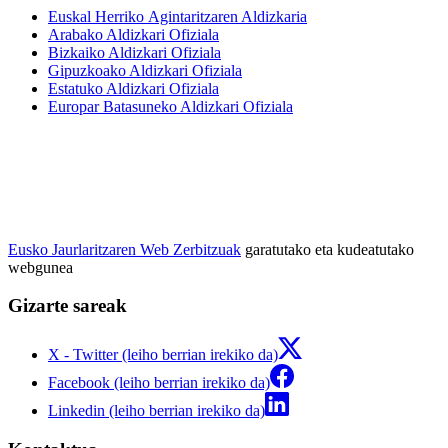
Euskal Herriko Agintaritzaren Aldizkaria
Arabako Aldizkari Ofiziala
Bizkaiko Aldizkari Ofiziala
Gipuzkoako Aldizkari Ofiziala
Estatuko Aldizkari Ofiziala
Europar Batasuneko Aldizkari Ofiziala
Eusko Jaurlaritzaren Web Zerbitzuak
garatutako eta kudeatutako
webgunea
Gizarte sareak
X - Twitter (leiho berrian irekiko da)
Facebook (leiho berrian irekiko da)
Linkedin (leiho berrian irekiko da)