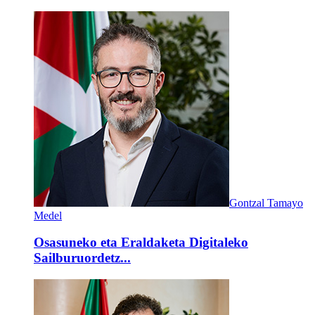
Gontzal Tamayo
Medel
Osasuneko eta Eraldaketa Digitaleko
Sailburuordetz...