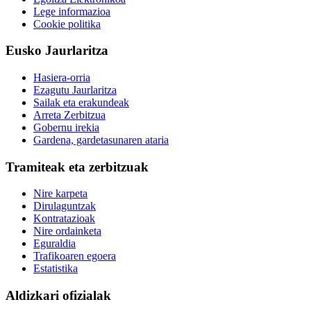
Lege informazioa
Cookie politika
Eusko Jaurlaritza
Hasiera-orria
Ezagutu Jaurlaritza
Sailak eta erakundeak
Arreta Zerbitzua
Gobernu irekia
Gardena, gardetasunaren ataria
Tramiteak eta zerbitzuak
Nire karpeta
Dirulaguntzak
Kontratazioak
Nire ordainketa
Eguraldia
Trafikoaren egoera
Estatistika
Aldizkari ofizialak