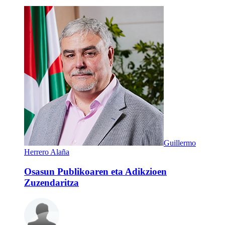
Guillermo
Herrero Alaña
Osasun Publikoaren eta Adikzioen
Zuzendaritza