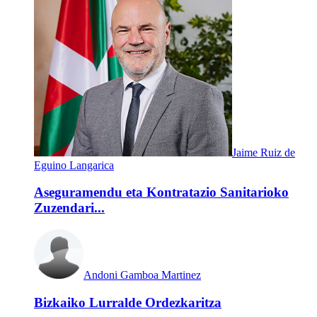
Jaime Ruiz de
Eguino Langarica
Aseguramendu eta Kontratazio Sanitarioko
Zuzendari...
Andoni Gamboa Martinez
Bizkaiko Lurralde Ordezkaritza