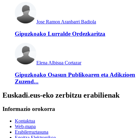
Jose Ramon Aranbarri Badiola
Gipuzkoako Lurralde Ordezkaritza
Elena Albisua Cortazar
Gipuzkoako Osasun Publikoaren eta Adikzioen
Zuzend...
Euskadi.eus-eko zerbitzu erabilienak
Informazio orokorra
Kontaktua
Web-mapa
Erabilerraztasuna
Egoitza Elektronikoa