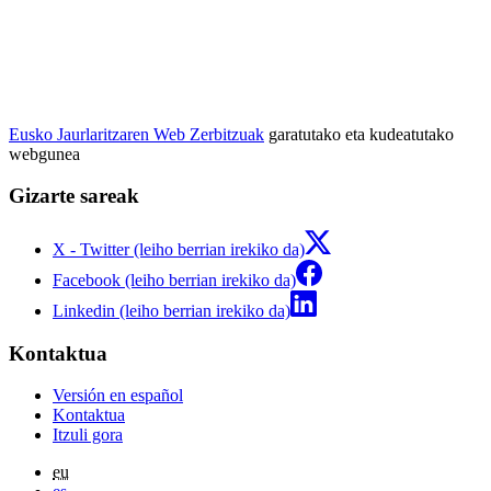
Eusko Jaurlaritzaren Web Zerbitzuak
garatutako eta kudeatutako
webgunea
Gizarte sareak
X - Twitter (leiho berrian irekiko da)
Facebook (leiho berrian irekiko da)
Linkedin (leiho berrian irekiko da)
Kontaktua
Versión en español
Kontaktua
Itzuli gora
eu