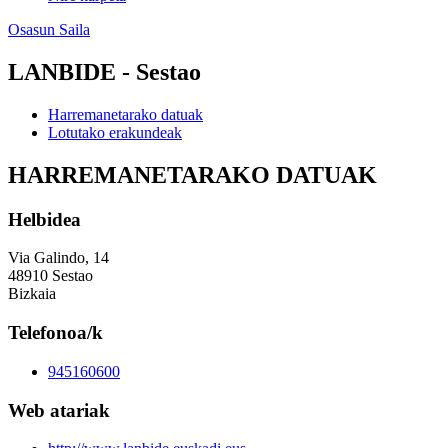
Osasun Saila
LANBIDE - Sestao
Harremanetarako datuak
Lotutako erakundeak
HARREMANETARAKO DATUAK
Helbidea
Via Galindo, 14
48910 Sestao
Bizkaia
Telefonoa/k
945160600
Web atariak