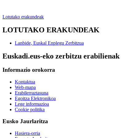
Lotutako erakundeak
LOTUTAKO ERAKUNDEAK
Lanbide, Euskal Enplegu Zerbitzua
Euskadi.eus-eko zerbitzu erabilienak
Informazio orokorra
Kontaktua
Web-mapa
Erabilerraztasuna
Egoitza Elektronikoa
Lege informazioa
Cookie politika
Eusko Jaurlaritza
Hasiera-orria