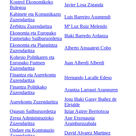
Kontrol Ekonomikoko
Javier Losa Ziganda
Bulegoa
Kabinete eta Komunikazio
Luis Barreiro Asumendi
Zuzendaritza
Zerbitzu Zuzendaritza
Mª Luz Ruiz Melendo
Ekonomia eta Europako
Iñaki Barredo Ardanza
Funtsetako Sailburuordetza
Ekonomia eta Plangintza
Alberto Ansuategi Cobo
Zuzendaritza
Kohesio Politikaren eta
Europako Funtsen
Juan Alberdi Alberdi
Zuzendaritza
Finantza eta Aurrekontu
Hernando Lacalle Edeso
Zuzendaritza
Finantza Politikako
Arantza Larrauri Aranguren
Zuzendaritza
Josu Iñaki Garay Ibañez de
Aurrekontu Zuzendaritza
Elejalde
Ogasun Sailburuordetza
Itziar Agirre Berriotxoa
Zerga Administrazioko
Ane Etxenausia
Zuzendaritza
Aramburuzabala
Ondare eta Kontratazio
David Alvarez Martinez
Zuzendaritza