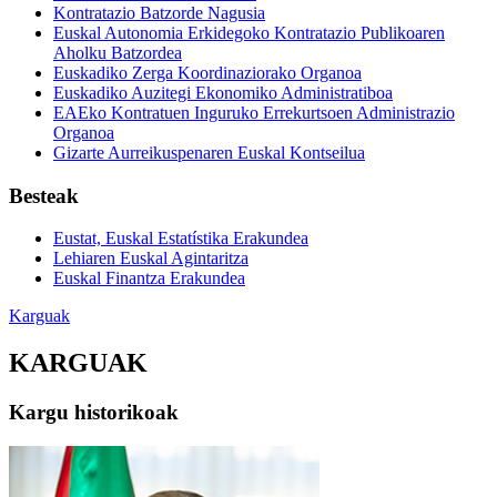
Kontratazio Batzorde Nagusia
Euskal Autonomia Erkidegoko Kontratazio Publikoaren
Aholku Batzordea
Euskadiko Zerga Koordinaziorako Organoa
Euskadiko Auzitegi Ekonomiko Administratiboa
EAEko Kontratuen Inguruko Errekurtsoen Administrazio
Organoa
Gizarte Aurreikuspenaren Euskal Kontseilua
Besteak
Eustat, Euskal Estatístika Erakundea
Lehiaren Euskal Agintaritza
Euskal Finantza Erakundea
Karguak
KARGUAK
Kargu historikoak