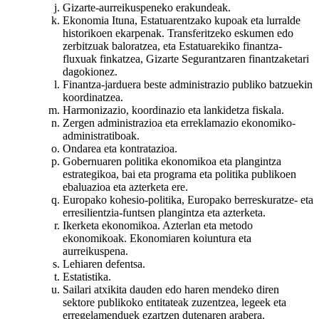
Gizarte-aurreikuspeneko erakundeak.
Ekonomia Ituna, Estatuarentzako kupoak eta lurralde
historikoen ekarpenak. Transferitzeko eskumen edo
zerbitzuak baloratzea, eta Estatuarekiko finantza-
fluxuak finkatzea, Gizarte Segurantzaren finantzaketari
dagokionez.
Finantza-jarduera beste administrazio publiko batzuekin
koordinatzea.
Harmonizazio, koordinazio eta lankidetza fiskala.
Zergen administrazioa eta erreklamazio ekonomiko-
administratiboak.
Ondarea eta kontratazioa.
Gobernuaren politika ekonomikoa eta plangintza
estrategikoa, bai eta programa eta politika publikoen
ebaluazioa eta azterketa ere.
Europako kohesio-politika, Europako berreskuratze- eta
erresilientzia-funtsen plangintza eta azterketa.
Ikerketa ekonomikoa. Azterlan eta metodo
ekonomikoak. Ekonomiaren koiuntura eta
aurreikuspena.
Lehiaren defentsa.
Estatistika.
Sailari atxikita dauden edo haren mendeko diren
sektore publikoko entitateak zuzentzea, legeek eta
erregelamenduek ezartzen dutenaren arabera.