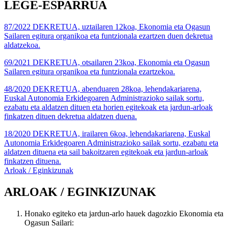
LEGE-ESPARRUA
87/2022 DEKRETUA, uztailaren 12koa, Ekonomia eta Ogasun
Sailaren egitura organikoa eta funtzionala ezartzen duen dekretua
aldatzekoa.
69/2021 DEKRETUA, otsailaren 23koa, Ekonomia eta Ogasun
Sailaren egitura organikoa eta funtzionala ezartzekoa.
48/2020 DEKRETUA, abenduaren 28koa, lehendakariarena,
Euskal Autonomia Erkidegoaren Administrazioko sailak sortu,
ezabatu eta aldatzen dituen eta horien egitekoak eta jardun-arloak
finkatzen dituen dekretua aldatzen duena.
18/2020 DEKRETUA, irailaren 6koa, lehendakariarena, Euskal
Autonomia Erkidegoaren Administrazioko sailak sortu, ezabatu eta
aldatzen dituena eta sail bakoitzaren egitekoak eta jardun-arloak
finkatzen dituena.
Arloak / Eginkizunak
ARLOAK / EGINKIZUNAK
Honako egiteko eta jardun-arlo hauek dagozkio Ekonomia eta
Ogasun Sailari: