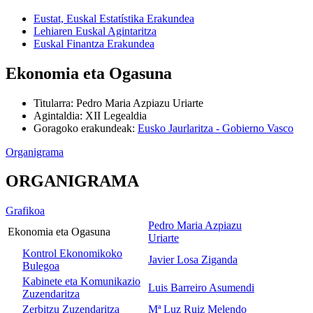
Eustat, Euskal Estatístika Erakundea
Lehiaren Euskal Agintaritza
Euskal Finantza Erakundea
Ekonomia eta Ogasuna
Titularra
:
Pedro Maria Azpiazu Uriarte
Agintaldia
:
XII Legealdia
Goragoko erakundeak
:
Eusko Jaurlaritza - Gobierno Vasco
Organigrama
ORGANIGRAMA
Grafikoa
Pedro Maria Azpiazu
Ekonomia eta Ogasuna
Uriarte
Kontrol Ekonomikoko
Javier Losa Ziganda
Bulegoa
Kabinete eta Komunikazio
Luis Barreiro Asumendi
Zuzendaritza
Zerbitzu Zuzendaritza
Mª Luz Ruiz Melendo