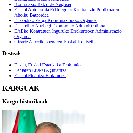
Kontratazio Batzorde Nagusia
Euskal Autonomia Erkidegoko Kontratazio Publikoaren
Aholku Batzordea
Euskadiko Zerga Koordinaziorako Organoa
Euskadiko Auzitegi Ekonomiko Administratiboa
EAEko Kontratuen Inguruko Errekurtsoen Administrazio
Organoa
Gizarte Aurreikuspenaren Euskal Kontseilua
Besteak
Eustat, Euskal Estatístika Erakundea
Lehiaren Euskal Agintaritza
Euskal Finantza Erakundea
KARGUAK
Kargu historikoak