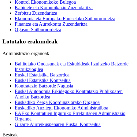
Kontrol Ekonomikoko Bulegoa
Kabinete eta Komunikazio Zuzendaritza
Zerbitzu Zuzendaritza
Ekonomia eta Europako Funtsetako Sailburuordetza
Finantza eta Aurrekontu Zuzendaritza
Ogasun Sailburuordetza
Lotutako erakundeak
Administrazio-organoak
Bahitutako Ondasunak eta Eskubideak Itzultzeko Batzorde
Instrukziogilea
Euskal Estatistika Batzordea
Euskal Estatistika Kontseilua
Kontratazio Batzorde Nagusia
Euskal Autonomia Erkidegoko Kontratazio Publikoaren
Aholku Batzordea
Euskadiko Zerga Koordinaziorako Organoa
Euskadiko Auzitegi Ekonomiko Administratiboa
EAEko Kontratuen Inguruko Errekurtsoen Administrazio
Organoa
Gizarte Aurreikuspenaren Euskal Kontseilua
Besteak