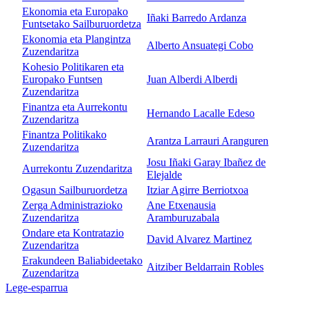
Ekonomia eta Europako
Iñaki Barredo Ardanza
Funtsetako Sailburuordetza
Ekonomia eta Plangintza
Alberto Ansuategi Cobo
Zuzendaritza
Kohesio Politikaren eta
Europako Funtsen
Juan Alberdi Alberdi
Zuzendaritza
Finantza eta Aurrekontu
Hernando Lacalle Edeso
Zuzendaritza
Finantza Politikako
Arantza Larrauri Aranguren
Zuzendaritza
Josu Iñaki Garay Ibañez de
Aurrekontu Zuzendaritza
Elejalde
Ogasun Sailburuordetza
Itziar Agirre Berriotxoa
Zerga Administrazioko
Ane Etxenausia
Zuzendaritza
Aramburuzabala
Ondare eta Kontratazio
David Alvarez Martinez
Zuzendaritza
Erakundeen Baliabideetako
Aitziber Beldarrain Robles
Zuzendaritza
Lege-esparrua