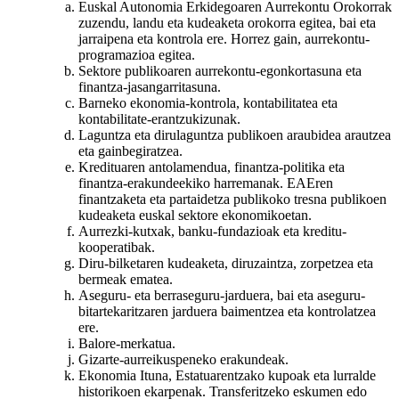
Euskal Autonomia Erkidegoaren Aurrekontu Orokorrak
zuzendu, landu eta kudeaketa orokorra egitea, bai eta
jarraipena eta kontrola ere. Horrez gain, aurrekontu-
programazioa egitea.
Sektore publikoaren aurrekontu-egonkortasuna eta
finantza-jasangarritasuna.
Barneko ekonomia-kontrola, kontabilitatea eta
kontabilitate-erantzukizunak.
Laguntza eta dirulaguntza publikoen araubidea arautzea
eta gainbegiratzea.
Kredituaren antolamendua, finantza-politika eta
finantza-erakundeekiko harremanak. EAEren
finantzaketa eta partaidetza publikoko tresna publikoen
kudeaketa euskal sektore ekonomikoetan.
Aurrezki-kutxak, banku-fundazioak eta kreditu-
kooperatibak.
Diru-bilketaren kudeaketa, diruzaintza, zorpetzea eta
bermeak ematea.
Aseguru- eta berraseguru-jarduera, bai eta aseguru-
bitartekaritzaren jarduera baimentzea eta kontrolatzea
ere.
Balore-merkatua.
Gizarte-aurreikuspeneko erakundeak.
Ekonomia Ituna, Estatuarentzako kupoak eta lurralde
historikoen ekarpenak. Transferitzeko eskumen edo