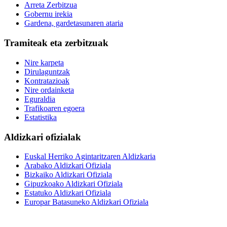
Arreta Zerbitzua
Gobernu irekia
Gardena, gardetasunaren ataria
Tramiteak eta zerbitzuak
Nire karpeta
Dirulaguntzak
Kontratazioak
Nire ordainketa
Eguraldia
Trafikoaren egoera
Estatistika
Aldizkari ofizialak
Euskal Herriko Agintaritzaren Aldizkaria
Arabako Aldizkari Ofiziala
Bizkaiko Aldizkari Ofiziala
Gipuzkoako Aldizkari Ofiziala
Estatuko Aldizkari Ofiziala
Europar Batasuneko Aldizkari Ofiziala