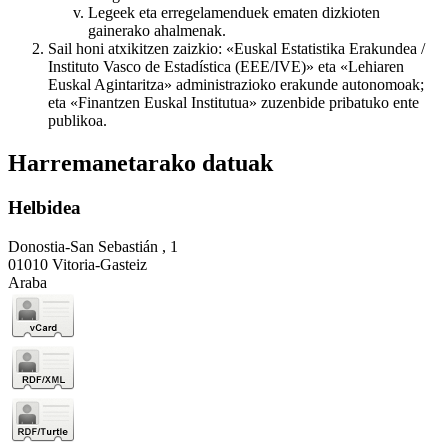
Legeek eta erregelamenduek ematen dizkioten
gainerako ahalmenak.
Sail honi atxikitzen zaizkio: «Euskal Estatistika Erakundea /
Instituto Vasco de Estadística (EEE/IVE)» eta «Lehiaren
Euskal Agintaritza» administrazioko erakunde autonomoak;
eta «Finantzen Euskal Institutua» zuzenbide pribatuko ente
publikoa.
Harremanetarako datuak
Helbidea
Donostia-San Sebastián , 1
01010 Vitoria-Gasteiz
Araba