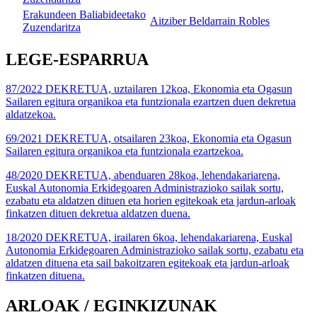
Erakundeen Baliabideetako
Aitziber Beldarrain Robles
Zuzendaritza
LEGE-ESPARRUA
87/2022 DEKRETUA, uztailaren 12koa, Ekonomia eta Ogasun
Sailaren egitura organikoa eta funtzionala ezartzen duen dekretua
aldatzekoa.
69/2021 DEKRETUA, otsailaren 23koa, Ekonomia eta Ogasun
Sailaren egitura organikoa eta funtzionala ezartzekoa.
48/2020 DEKRETUA, abenduaren 28koa, lehendakariarena,
Euskal Autonomia Erkidegoaren Administrazioko sailak sortu,
ezabatu eta aldatzen dituen eta horien egitekoak eta jardun-arloak
finkatzen dituen dekretua aldatzen duena.
18/2020 DEKRETUA, irailaren 6koa, lehendakariarena, Euskal
Autonomia Erkidegoaren Administrazioko sailak sortu, ezabatu eta
aldatzen dituena eta sail bakoitzaren egitekoak eta jardun-arloak
finkatzen dituena.
ARLOAK / EGINKIZUNAK