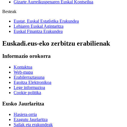
Gizarte Aurreikuspenaren Euskal Kontseilua
Besteak
Eustat, Euskal Estatístika Erakundea
Lehiaren Euskal Agintaritza
Euskal Finantza Erakundea
Euskadi.eus-eko zerbitzu erabilienak
Informazio orokorra
Kontaktua
Web-mapa
Erabilerraztasuna
Egoitza Elektronikoa
Lege informazioa
Cookie politika
Eusko Jaurlaritza
Hasiera-orria
Ezagutu Jaurlaritza
Sailak eta erakundeak