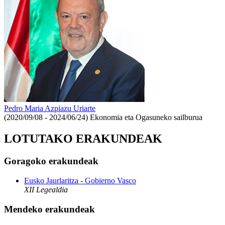
Pedro Maria Azpiazu Uriarte
(2020/09/08 - 2024/06/24)
Ekonomia eta Ogasuneko sailburua
LOTUTAKO ERAKUNDEAK
Goragoko erakundeak
Eusko Jaurlaritza - Gobierno Vasco
XII Legealdia
Mendeko erakundeak