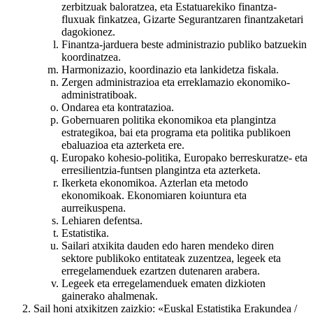
zerbitzuak baloratzea, eta Estatuarekiko finantza-
fluxuak finkatzea, Gizarte Segurantzaren finantzaketari
dagokionez.
Finantza-jarduera beste administrazio publiko batzuekin
koordinatzea.
Harmonizazio, koordinazio eta lankidetza fiskala.
Zergen administrazioa eta erreklamazio ekonomiko-
administratiboak.
Ondarea eta kontratazioa.
Gobernuaren politika ekonomikoa eta plangintza
estrategikoa, bai eta programa eta politika publikoen
ebaluazioa eta azterketa ere.
Europako kohesio-politika, Europako berreskuratze- eta
erresilientzia-funtsen plangintza eta azterketa.
Ikerketa ekonomikoa. Azterlan eta metodo
ekonomikoak. Ekonomiaren koiuntura eta
aurreikuspena.
Lehiaren defentsa.
Estatistika.
Sailari atxikita dauden edo haren mendeko diren
sektore publikoko entitateak zuzentzea, legeek eta
erregelamenduek ezartzen dutenaren arabera.
Legeek eta erregelamenduek ematen dizkioten
gainerako ahalmenak.
Sail honi atxikitzen zaizkio: «Euskal Estatistika Erakundea /