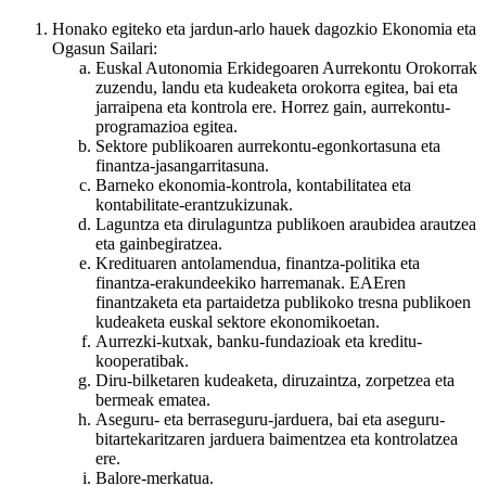
Honako egiteko eta jardun-arlo hauek dagozkio Ekonomia eta
Ogasun Sailari:
Euskal Autonomia Erkidegoaren Aurrekontu Orokorrak
zuzendu, landu eta kudeaketa orokorra egitea, bai eta
jarraipena eta kontrola ere. Horrez gain, aurrekontu-
programazioa egitea.
Sektore publikoaren aurrekontu-egonkortasuna eta
finantza-jasangarritasuna.
Barneko ekonomia-kontrola, kontabilitatea eta
kontabilitate-erantzukizunak.
Laguntza eta dirulaguntza publikoen araubidea arautzea
eta gainbegiratzea.
Kredituaren antolamendua, finantza-politika eta
finantza-erakundeekiko harremanak. EAEren
finantzaketa eta partaidetza publikoko tresna publikoen
kudeaketa euskal sektore ekonomikoetan.
Aurrezki-kutxak, banku-fundazioak eta kreditu-
kooperatibak.
Diru-bilketaren kudeaketa, diruzaintza, zorpetzea eta
bermeak ematea.
Aseguru- eta berraseguru-jarduera, bai eta aseguru-
bitartekaritzaren jarduera baimentzea eta kontrolatzea
ere.
Balore-merkatua.