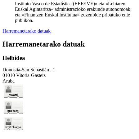
Instituto Vasco de Estadística (EEE/IVE)» eta «Lehiaren
Euskal Agintaritza» administrazioko erakunde autonomoak;
eta «Finantzen Euskal Institutua» zuzenbide pribatuko ente
publikoa.
Harremanetarako datuak
Harremanetarako datuak
Helbidea
Donostia-San Sebastián , 1
01010 Vitoria-Gasteiz
Araba