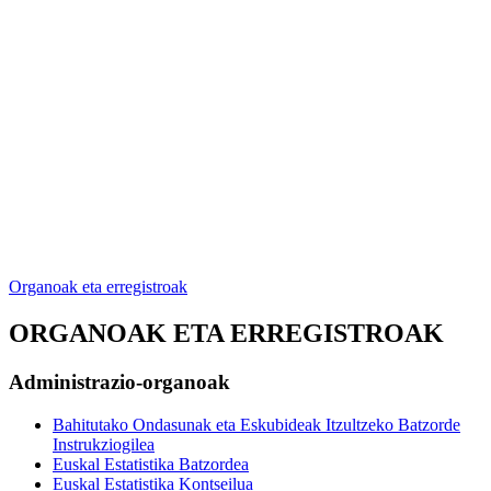
Organoak eta erregistroak
ORGANOAK ETA ERREGISTROAK
Administrazio-organoak
Bahitutako Ondasunak eta Eskubideak Itzultzeko Batzorde
Instrukziogilea
Euskal Estatistika Batzordea
Euskal Estatistika Kontseilua