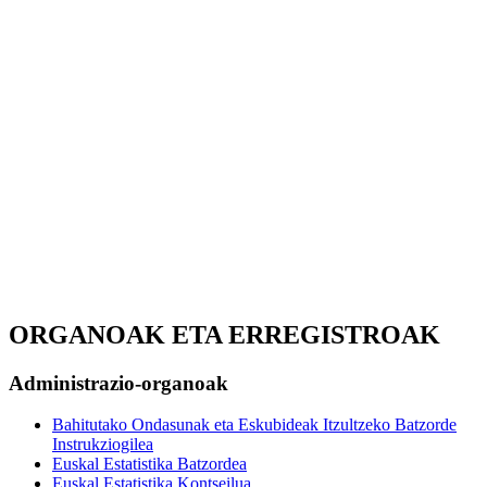
ORGANOAK ETA ERREGISTROAK
Administrazio-organoak
Bahitutako Ondasunak eta Eskubideak Itzultzeko Batzorde
Instrukziogilea
Euskal Estatistika Batzordea
Euskal Estatistika Kontseilua