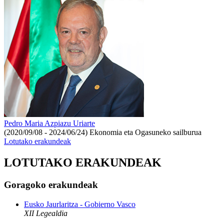
Pedro Maria Azpiazu Uriarte
(2020/09/08 - 2024/06/24)
Ekonomia eta Ogasuneko sailburua
Lotutako erakundeak
LOTUTAKO ERAKUNDEAK
Goragoko erakundeak
Eusko Jaurlaritza - Gobierno Vasco
XII Legealdia