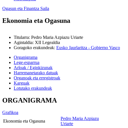
Ogasun eta Finantza Saila
Ekonomia eta Ogasuna
Titularra
:
Pedro Maria Azpiazu Uriarte
Agintaldia
:
XII Legealdia
Goragoko erakundeak
:
Eusko Jaurlaritza - Gobierno Vasco
Organigrama
Lege-esparrua
Arloak / Eginkizunak
Harremanetarako datuak
Organoak eta erregistroak
Karguak
Lotutako erakundeak
ORGANIGRAMA
Grafikoa
Pedro Maria Azpiazu
Ekonomia eta Ogasuna
Uriarte