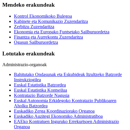
Mendeko erakundeak
Kontrol Ekonomikoko Bulegoa
Kabinete eta Komunikazio Zuzendaritza
Zerbitzu Zuzendaritza
Ekonomia eta Europako Funtsetako Sailburuordetza
Finantza eta Aurrekontu Zuzendaritza
Ogasun Sailburuordetza
Lotutako erakundeak
Administrazio-organoak
Bahitutako Ondasunak eta Eskubideak Itzultzeko Batzorde
Instrukziogilea
Euskal Estatistika Batzordea
Euskal Estatistika Kontseilua
Kontratazio Batzorde Nagusia
Euskal Autonomia Erkidegoko Kontratazio Publikoaren
Aholku Batzordea
Euskadiko Zerga Koordinaziorako Organoa
Euskadiko Auzitegi Ekonomiko Administratiboa
EAEko Kontratuen Inguruko Errekurtsoen Administrazio
Organoa