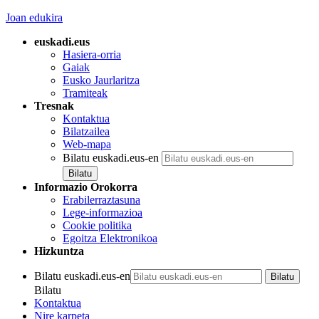
Joan edukira
euskadi.eus
Hasiera-orria
Gaiak
Eusko Jaurlaritza
Tramiteak
Tresnak
Kontaktua
Bilatzailea
Web-mapa
Bilatu euskadi.eus-en
Informazio Orokorra
Erabilerraztasuna
Lege-informazioa
Cookie politika
Egoitza Elektronikoa
Hizkuntza
Bilatu euskadi.eus-en
Bilatu
Kontaktua
Nire karpeta