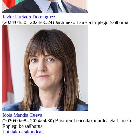
Javier Hurtado Dominguez
(2024/04/30 - 2024/06/24)
Jarduneko Lan eta Enplegu Sailburua
Idoia Mendia Cueva
(2020/09/08 - 2024/04/30)
Bigarren Lehendakariordea eta Lan eta
Enpleguko sailburua
Lotutako erakundeak