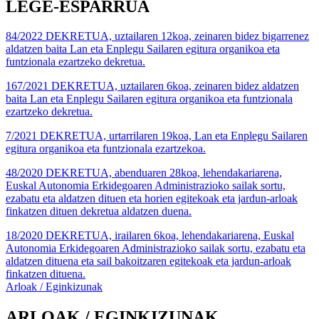
LEGE-ESPARRUA
84/2022 DEKRETUA, uztailaren 12koa, zeinaren bidez bigarrenez
aldatzen baita Lan eta Enplegu Sailaren egitura organikoa eta
funtzionala ezartzeko dekretua.
167/2021 DEKRETUA, uztailaren 6koa, zeinaren bidez aldatzen
baita Lan eta Enplegu Sailaren egitura organikoa eta funtzionala
ezartzeko dekretua.
7/2021 DEKRETUA, urtarrilaren 19koa, Lan eta Enplegu Sailaren
egitura organikoa eta funtzionala ezartzekoa.
48/2020 DEKRETUA, abenduaren 28koa, lehendakariarena,
Euskal Autonomia Erkidegoaren Administrazioko sailak sortu,
ezabatu eta aldatzen dituen eta horien egitekoak eta jardun-arloak
finkatzen dituen dekretua aldatzen duena.
18/2020 DEKRETUA, irailaren 6koa, lehendakariarena, Euskal
Autonomia Erkidegoaren Administrazioko sailak sortu, ezabatu eta
aldatzen dituena eta sail bakoitzaren egitekoak eta jardun-arloak
finkatzen dituena.
Arloak / Eginkizunak
ARLOAK / EGINKIZUNAK