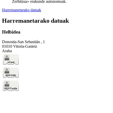
Zerbitzua» erakunde autonomoak.
Harremanetarako datuak
Harremanetarako datuak
Helbidea
Donostia-San Sebastián , 1
01010 Vitoria-Gasteiz
Araba