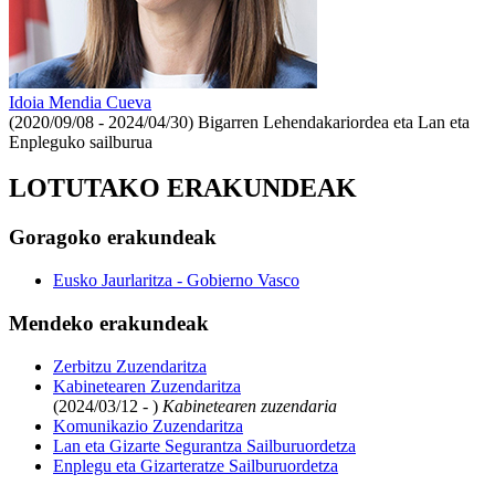
Idoia Mendia Cueva
(2020/09/08 - 2024/04/30)
Bigarren Lehendakariordea eta Lan eta
Enpleguko sailburua
LOTUTAKO ERAKUNDEAK
Goragoko erakundeak
Eusko Jaurlaritza - Gobierno Vasco
Mendeko erakundeak
Zerbitzu Zuzendaritza
Kabinetearen Zuzendaritza
(2024/03/12 - )
Kabinetearen zuzendaria
Komunikazio Zuzendaritza
Lan eta Gizarte Segurantza Sailburuordetza
Enplegu eta Gizarteratze Sailburuordetza