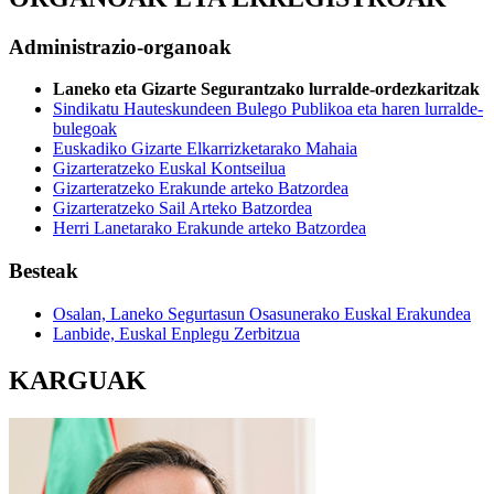
Administrazio-organoak
Laneko eta Gizarte Segurantzako lurralde-ordezkaritzak
Sindikatu Hauteskundeen Bulego Publikoa eta haren lurralde-
bulegoak
Euskadiko Gizarte Elkarrizketarako Mahaia
Gizarteratzeko Euskal Kontseilua
Gizarteratzeko Erakunde arteko Batzordea
Gizarteratzeko Sail Arteko Batzordea
Herri Lanetarako Erakunde arteko Batzordea
Besteak
Osalan, Laneko Segurtasun Osasunerako Euskal Erakundea
Lanbide, Euskal Enplegu Zerbitzua
KARGUAK