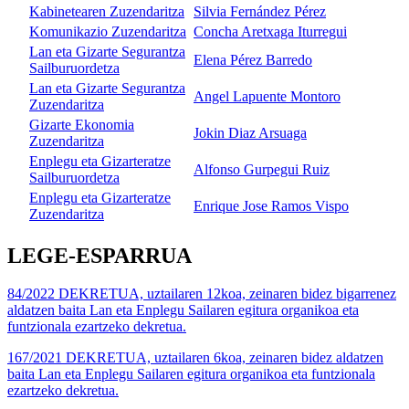
Kabinetearen Zuzendaritza
Silvia Fernández Pérez
Komunikazio Zuzendaritza
Concha Aretxaga Iturregui
Lan eta Gizarte Segurantza
Elena Pérez Barredo
Sailburuordetza
Lan eta Gizarte Segurantza
Angel Lapuente Montoro
Zuzendaritza
Gizarte Ekonomia
Jokin Diaz Arsuaga
Zuzendaritza
Enplegu eta Gizarteratze
Alfonso Gurpegui Ruiz
Sailburuordetza
Enplegu eta Gizarteratze
Enrique Jose Ramos Vispo
Zuzendaritza
LEGE-ESPARRUA
84/2022 DEKRETUA, uztailaren 12koa, zeinaren bidez bigarrenez
aldatzen baita Lan eta Enplegu Sailaren egitura organikoa eta
funtzionala ezartzeko dekretua.
167/2021 DEKRETUA, uztailaren 6koa, zeinaren bidez aldatzen
baita Lan eta Enplegu Sailaren egitura organikoa eta funtzionala
ezartzeko dekretua.