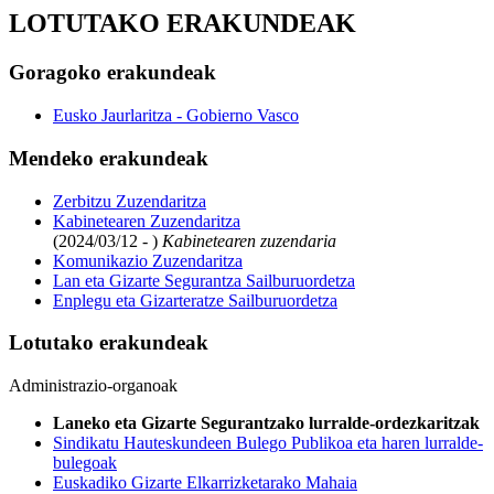
LOTUTAKO ERAKUNDEAK
Goragoko erakundeak
Eusko Jaurlaritza - Gobierno Vasco
Mendeko erakundeak
Zerbitzu Zuzendaritza
Kabinetearen Zuzendaritza
(2024/03/12 - )
Kabinetearen zuzendaria
Komunikazio Zuzendaritza
Lan eta Gizarte Segurantza Sailburuordetza
Enplegu eta Gizarteratze Sailburuordetza
Lotutako erakundeak
Administrazio-organoak
Laneko eta Gizarte Segurantzako lurralde-ordezkaritzak
Sindikatu Hauteskundeen Bulego Publikoa eta haren lurralde-
bulegoak
Euskadiko Gizarte Elkarrizketarako Mahaia