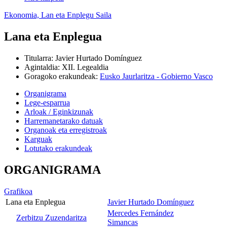
Ekonomia, Lan eta Enplegu Saila
Lana eta Enplegua
Titularra
:
Javier Hurtado Domínguez
Agintaldia
:
XII. Legealdia
Goragoko erakundeak
:
Eusko Jaurlaritza - Gobierno Vasco
Organigrama
Lege-esparrua
Arloak / Eginkizunak
Harremanetarako datuak
Organoak eta erregistroak
Karguak
Lotutako erakundeak
ORGANIGRAMA
Grafikoa
Lana eta Enplegua
Javier Hurtado Domínguez
Mercedes Fernández
Zerbitzu Zuzendaritza
Simancas