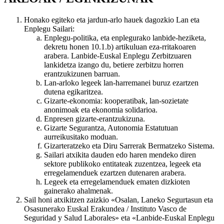
Honako egiteko eta jardun-arlo hauek dagozkio Lan eta
Enplegu Sailari:
Enplegu-politika, eta enplegurako lanbide-heziketa,
dekretu honen 10.1.b) artikuluan eza-rritakoaren
arabera. Lanbide-Euskal Enplegu Zerbitzuaren
lankidetza izango du, betiere zerbitzu horren
erantzukizunen barruan.
Lan-arloko legeek lan-harremanei buruz ezartzen
dutena egikaritzea.
Gizarte-ekonomia: kooperatibak, lan-sozietate
anonimoak eta ekonomia solidarioa.
Enpresen gizarte-erantzukizuna.
Gizarte Segurantza, Autonomia Estatutuan
aurreikusitako moduan.
Gizarteratzeko eta Diru Sarrerak Bermatzeko Sistema.
Sailari atxikita dauden edo haren mendeko diren
sektore publikoko entitateak zuzentzea, legeek eta
erregelamenduek ezartzen dutenaren arabera.
Legeek eta erregelamenduek ematen dizkioten
gainerako ahalmenak.
Sail honi atxikitzen zaizkio «Osalan, Laneko Segurtasun eta
Osasunerako Euskal Erakundea / Instituto Vasco de
Seguridad y Salud Laborales» eta «Lanbide-Euskal Enplegu