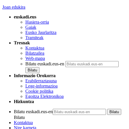
Joan edukira
euskadi.eus
Hasiera-orria
Gaiak
Eusko Jaurlaritza
Tramiteak
Tresnak
Kontaktua
Bilatzailea
Web-mapa
Bilatu euskadi.eus-en
Informazio Orokorra
Erabilerraztasuna
Lege-informazioa
Cookie politika
Egoitza Elektronikoa
Hizkuntza
Bilatu euskadi.eus-en
Bilatu
Kontaktua
Nire karpeta