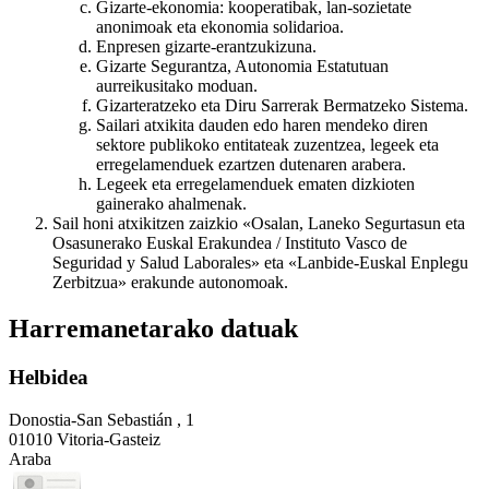
Gizarte-ekonomia: kooperatibak, lan-sozietate
anonimoak eta ekonomia solidarioa.
Enpresen gizarte-erantzukizuna.
Gizarte Segurantza, Autonomia Estatutuan
aurreikusitako moduan.
Gizarteratzeko eta Diru Sarrerak Bermatzeko Sistema.
Sailari atxikita dauden edo haren mendeko diren
sektore publikoko entitateak zuzentzea, legeek eta
erregelamenduek ezartzen dutenaren arabera.
Legeek eta erregelamenduek ematen dizkioten
gainerako ahalmenak.
Sail honi atxikitzen zaizkio «Osalan, Laneko Segurtasun eta
Osasunerako Euskal Erakundea / Instituto Vasco de
Seguridad y Salud Laborales» eta «Lanbide-Euskal Enplegu
Zerbitzua» erakunde autonomoak.
Harremanetarako datuak
Helbidea
Donostia-San Sebastián , 1
01010 Vitoria-Gasteiz
Araba