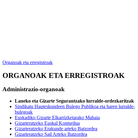
Organoak eta erregistroak
ORGANOAK ETA ERREGISTROAK
Administrazio-organoak
Laneko eta Gizarte Segurantzako lurralde-ordezkaritzak
Sindikatu Hauteskundeen Bulego Publikoa eta haren lurralde-
bulegoak
Euskadiko Gizarte Elkarrizketarako Mahaia
Gizarteratzeko Euskal Kontseilua
Gizarteratzeko Erakunde arteko Batzordea
Gizarteratzeko Sail Arteko Batzordea