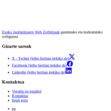
Eusko Jaurlaritzaren Web Zerbitzuak
garatutako eta kudeatutako
webgunea
Gizarte sareak
X - Twitter (leiho berrian irekiko da)
Facebook (leiho berrian irekiko da)
Linkedin (leiho berrian irekiko da)
Kontaktua
Versión en español
Kontaktua
Itzuli gora
eu