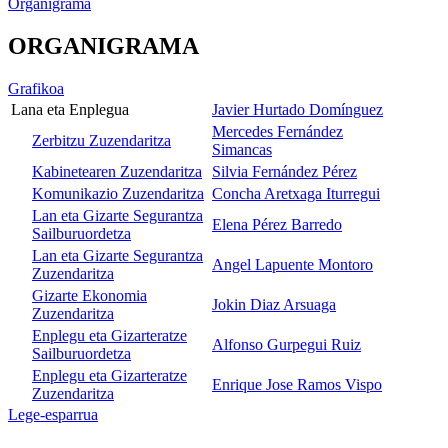
Organigrama
ORGANIGRAMA
Grafikoa
Lana eta Enplegua
Javier Hurtado Domínguez
Mercedes Fernández
Zerbitzu Zuzendaritza
Simancas
Kabinetearen Zuzendaritza
Silvia Fernández Pérez
Komunikazio Zuzendaritza
Concha Aretxaga Iturregui
Lan eta Gizarte Segurantza
Elena Pérez Barredo
Sailburuordetza
Lan eta Gizarte Segurantza
Angel Lapuente Montoro
Zuzendaritza
Gizarte Ekonomia
Jokin Diaz Arsuaga
Zuzendaritza
Enplegu eta Gizarteratze
Alfonso Gurpegui Ruiz
Sailburuordetza
Enplegu eta Gizarteratze
Enrique Jose Ramos Vispo
Zuzendaritza
Lege-esparrua