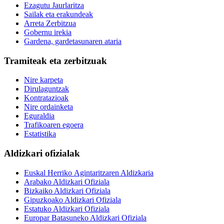
Ezagutu Jaurlaritza
Sailak eta erakundeak
Arreta Zerbitzua
Gobernu irekia
Gardena, gardetasunaren ataria
Tramiteak eta zerbitzuak
Nire karpeta
Dirulaguntzak
Kontratazioak
Nire ordainketa
Eguraldia
Trafikoaren egoera
Estatistika
Aldizkari ofizialak
Euskal Herriko Agintaritzaren Aldizkaria
Arabako Aldizkari Ofiziala
Bizkaiko Aldizkari Ofiziala
Gipuzkoako Aldizkari Ofiziala
Estatuko Aldizkari Ofiziala
Europar Batasuneko Aldizkari Ofiziala