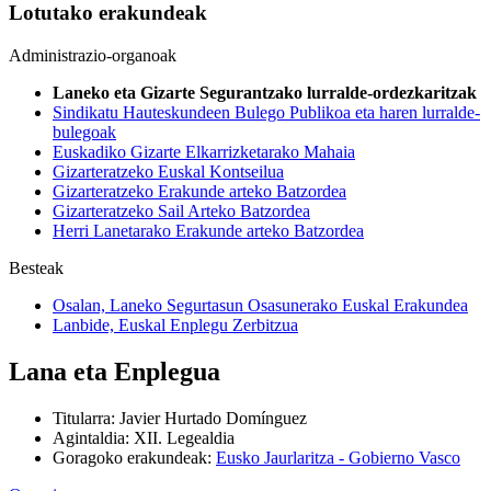
Lotutako erakundeak
Administrazio-organoak
Laneko eta Gizarte Segurantzako lurralde-ordezkaritzak
Sindikatu Hauteskundeen Bulego Publikoa eta haren lurralde-
bulegoak
Euskadiko Gizarte Elkarrizketarako Mahaia
Gizarteratzeko Euskal Kontseilua
Gizarteratzeko Erakunde arteko Batzordea
Gizarteratzeko Sail Arteko Batzordea
Herri Lanetarako Erakunde arteko Batzordea
Besteak
Osalan, Laneko Segurtasun Osasunerako Euskal Erakundea
Lanbide, Euskal Enplegu Zerbitzua
Lana eta Enplegua
Titularra
:
Javier Hurtado Domínguez
Agintaldia
:
XII. Legealdia
Goragoko erakundeak
:
Eusko Jaurlaritza - Gobierno Vasco