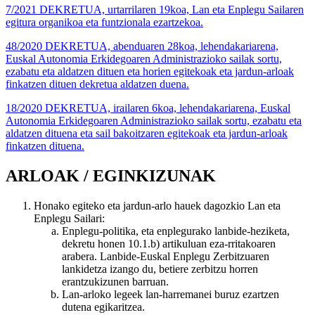
7/2021 DEKRETUA, urtarrilaren 19koa, Lan eta Enplegu Sailaren
egitura organikoa eta funtzionala ezartzekoa.
48/2020 DEKRETUA, abenduaren 28koa, lehendakariarena,
Euskal Autonomia Erkidegoaren Administrazioko sailak sortu,
ezabatu eta aldatzen dituen eta horien egitekoak eta jardun-arloak
finkatzen dituen dekretua aldatzen duena.
18/2020 DEKRETUA, irailaren 6koa, lehendakariarena, Euskal
Autonomia Erkidegoaren Administrazioko sailak sortu, ezabatu eta
aldatzen dituena eta sail bakoitzaren egitekoak eta jardun-arloak
finkatzen dituena.
ARLOAK / EGINKIZUNAK
Honako egiteko eta jardun-arlo hauek dagozkio Lan eta
Enplegu Sailari:
Enplegu-politika, eta enplegurako lanbide-heziketa,
dekretu honen 10.1.b) artikuluan eza-rritakoaren
arabera. Lanbide-Euskal Enplegu Zerbitzuaren
lankidetza izango du, betiere zerbitzu horren
erantzukizunen barruan.
Lan-arloko legeek lan-harremanei buruz ezartzen
dutena egikaritzea.