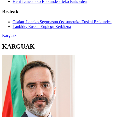
Herri Lanetarako Erakunde arteko Batzordea
Besteak
Osalan, Laneko Segurtasun Osasunerako Euskal Erakundea
Lanbide, Euskal Enplegu Zerbitzua
Karguak
KARGUAK