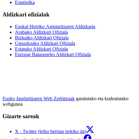
Estatistika
Aldizkari ofizialak
Euskal Herriko Agintaritzaren Aldizkaria
Arabako Aldizkari Ofiziala
Bizkaiko Aldizkari Ofiziala
Gipuzkoako Aldizkari Ofiziala
Estatuko Aldizkari Ofiziala
Europar Batasuneko Aldizkari Ofiziala
Eusko Jaurlaritzaren Web Zerbitzuak
garatutako eta kudeatutako
webgunea
Gizarte sareak
X - Twitter (leiho berrian irekiko da)