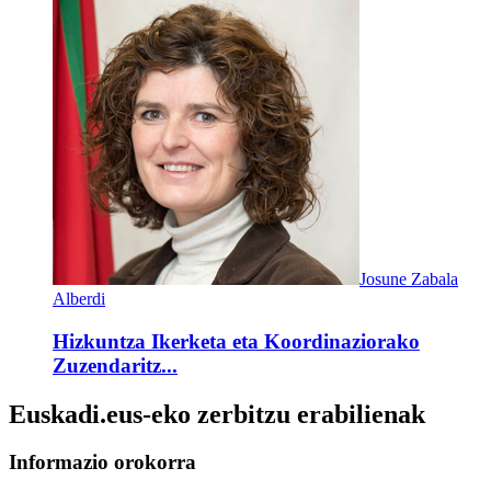
Josune Zabala
Alberdi
Hizkuntza Ikerketa eta Koordinaziorako
Zuzendaritz...
Euskadi.eus-eko zerbitzu erabilienak
Informazio orokorra