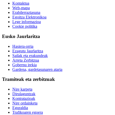
Kontaktua
Web-mapa
Erabilerraztasuna
Egoitza Elektronikoa
Lege informazioa
Cookie politika
Eusko Jaurlaritza
Hasiera-orria
Ezagutu Jaurlaritza
Sailak eta erakundeak
Arreta Zerbitzua
Gobernu irekia
Gardena, gardetasunaren ataria
Tramiteak eta zerbitzuak
Nire karpeta
Dirulaguntzak
Kontratazioak
Nire ordainketa
Eguraldia
Trafikoaren egoera