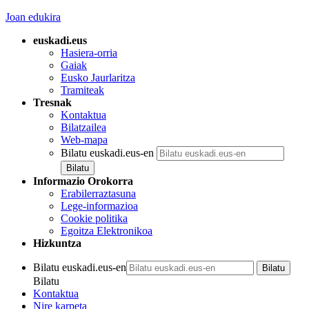
Joan edukira
euskadi.eus
Hasiera-orria
Gaiak
Eusko Jaurlaritza
Tramiteak
Tresnak
Kontaktua
Bilatzailea
Web-mapa
Bilatu euskadi.eus-en
Informazio Orokorra
Erabilerraztasuna
Lege-informazioa
Cookie politika
Egoitza Elektronikoa
Hizkuntza
Bilatu euskadi.eus-en
Bilatu
Kontaktua
Nire karpeta