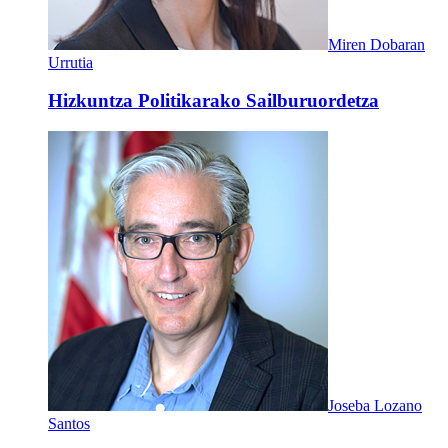
Miren Dobaran
Urrutia
Hizkuntza Politikarako Sailburuordetza
Joseba Lozano
Santos