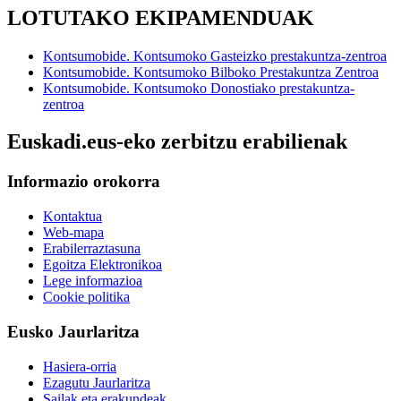
LOTUTAKO EKIPAMENDUAK
Kontsumobide. Kontsumoko Gasteizko prestakuntza-zentroa
Kontsumobide. Kontsumoko Bilboko Prestakuntza Zentroa
Kontsumobide. Kontsumoko Donostiako prestakuntza-
zentroa
Euskadi.eus-eko zerbitzu erabilienak
Informazio orokorra
Kontaktua
Web-mapa
Erabilerraztasuna
Egoitza Elektronikoa
Lege informazioa
Cookie politika
Eusko Jaurlaritza
Hasiera-orria
Ezagutu Jaurlaritza
Sailak eta erakundeak