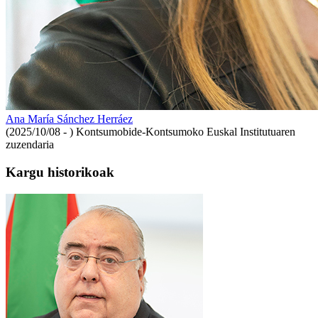
Ana María Sánchez Herráez
(2025/10/08 - )
Kontsumobide-Kontsumoko Euskal Institutuaren
zuzendaria
Kargu historikoak