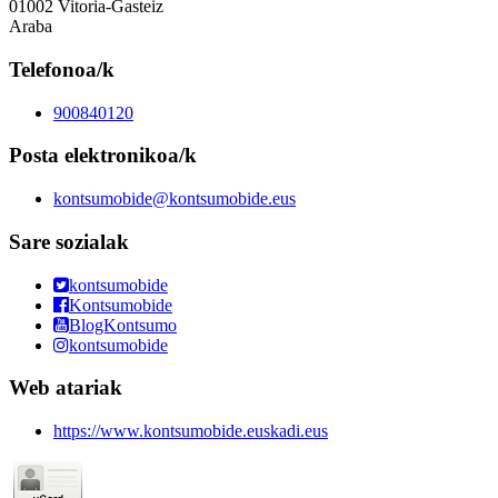
01002 Vitoria-Gasteiz
Araba
Telefonoa/k
900840120
Posta elektronikoa/k
kontsumobide@kontsumobide.eus
Sare sozialak
kontsumobide
Kontsumobide
BlogKontsumo
kontsumobide
Web atariak
https://www.kontsumobide.euskadi.eus