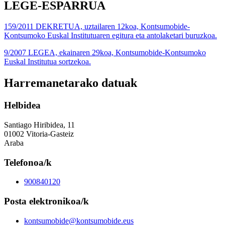
LEGE-ESPARRUA
159/2011 DEKRETUA, uztailaren 12koa, Kontsumobide-
Kontsumoko Euskal Institutuaren egitura eta antolaketari buruzkoa.
9/2007 LEGEA, ekainaren 29koa, Kontsumobide-Kontsumoko
Euskal Institutua sortzekoa.
Harremanetarako datuak
Helbidea
Santiago Hiribidea, 11
01002 Vitoria-Gasteiz
Araba
Telefonoa/k
900840120
Posta elektronikoa/k
kontsumobide@kontsumobide.eus