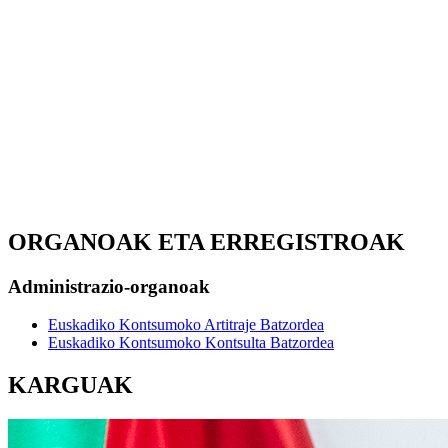
ORGANOAK ETA ERREGISTROAK
Administrazio-organoak
Euskadiko Kontsumoko Artitraje Batzordea
Euskadiko Kontsumoko Kontsulta Batzordea
KARGUAK