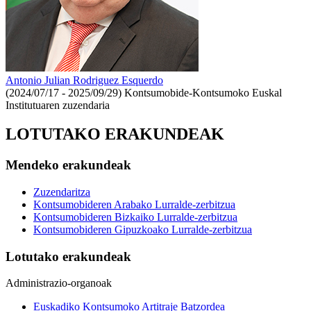
Antonio Julian Rodriguez Esquerdo
(2024/07/17 - 2025/09/29)
Kontsumobide-Kontsumoko Euskal
Institutuaren zuzendaria
LOTUTAKO ERAKUNDEAK
Mendeko erakundeak
Zuzendaritza
Kontsumobideren Arabako Lurralde-zerbitzua
Kontsumobideren Bizkaiko Lurralde-zerbitzua
Kontsumobideren Gipuzkoako Lurralde-zerbitzua
Lotutako erakundeak
Administrazio-organoak
Euskadiko Kontsumoko Artitraje Batzordea