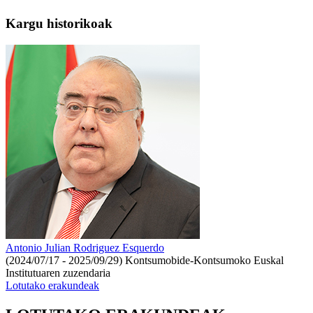
Kargu historikoak
Antonio Julian Rodriguez Esquerdo
(2024/07/17 - 2025/09/29)
Kontsumobide-Kontsumoko Euskal
Institutuaren zuzendaria
Lotutako erakundeak