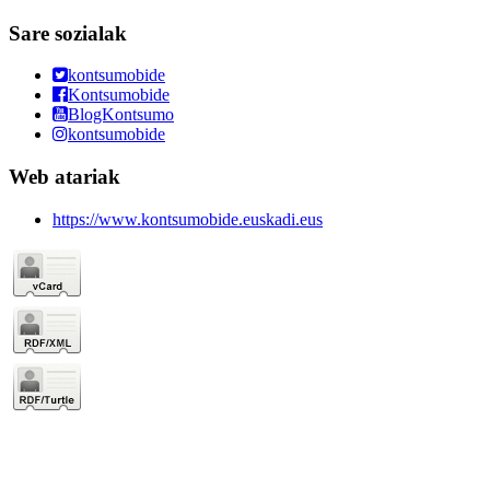
Sare sozialak
kontsumobide
Kontsumobide
BlogKontsumo
kontsumobide
Web atariak
https://www.kontsumobide.euskadi.eus