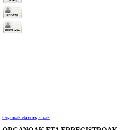
Organoak eta erregistroak
ORGANOAK ETA ERREGISTROAK