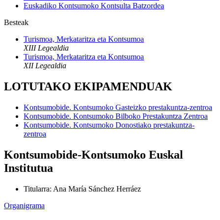
Euskadiko Kontsumoko Kontsulta Batzordea
Besteak
Turismoa, Merkataritza eta Kontsumoa
XIII Legealdia
Turismoa, Merkataritza eta Kontsumoa
XII Legealdia
LOTUTAKO EKIPAMENDUAK
Kontsumobide. Kontsumoko Gasteizko prestakuntza-zentroa
Kontsumobide. Kontsumoko Bilboko Prestakuntza Zentroa
Kontsumobide. Kontsumoko Donostiako prestakuntza-
zentroa
Kontsumobide-Kontsumoko Euskal
Institutua
Titularra
:
Ana María Sánchez Herráez
Organigrama