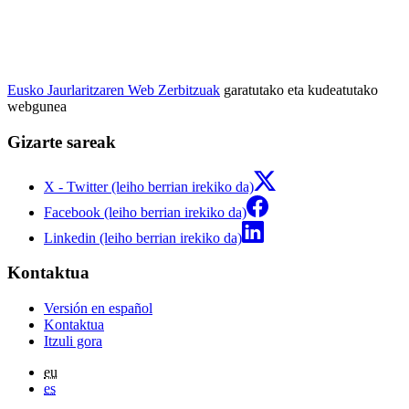
Eusko Jaurlaritzaren Web Zerbitzuak
garatutako eta kudeatutako
webgunea
Gizarte sareak
X - Twitter (leiho berrian irekiko da)
Facebook (leiho berrian irekiko da)
Linkedin (leiho berrian irekiko da)
Kontaktua
Versión en español
Kontaktua
Itzuli gora
eu
es