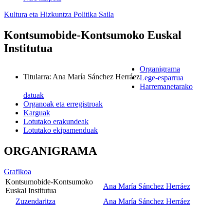
Kultura eta Hizkuntza Politika Saila
Kontsumobide-Kontsumoko Euskal
Institutua
Organigrama
Titularra
:
Ana María Sánchez Herráez
Lege-esparrua
Harremanetarako
datuak
Organoak eta erregistroak
Karguak
Lotutako erakundeak
Lotutako ekipamenduak
ORGANIGRAMA
Grafikoa
Kontsumobide-Kontsumoko
Ana María Sánchez Herráez
Euskal Institutua
Zuzendaritza
Ana María Sánchez Herráez