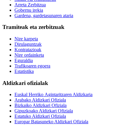
Arreta Zerbitzua
Gobernu irekia
Gardena, gardetasunaren ataria
Tramiteak eta zerbitzuak
Nire karpeta
Dirulaguntzak
Kontratazioak
Nire ordainketa
Eguraldia
Trafikoaren egoera
Estatistika
Aldizkari ofizialak
Euskal Herriko Agintaritzaren Aldizkaria
Arabako Aldizkari Ofiziala
Bizkaiko Aldizkari Ofiziala
Gipuzkoako Aldizkari Ofiziala
Estatuko Aldizkari Ofiziala
Europar Batasuneko Aldizkari Ofiziala