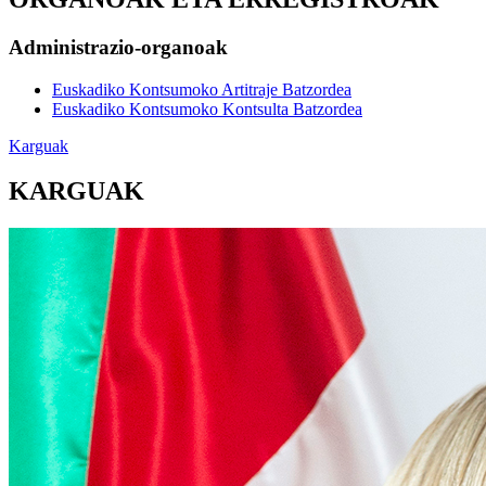
Administrazio-organoak
Euskadiko Kontsumoko Artitraje Batzordea
Euskadiko Kontsumoko Kontsulta Batzordea
Karguak
KARGUAK