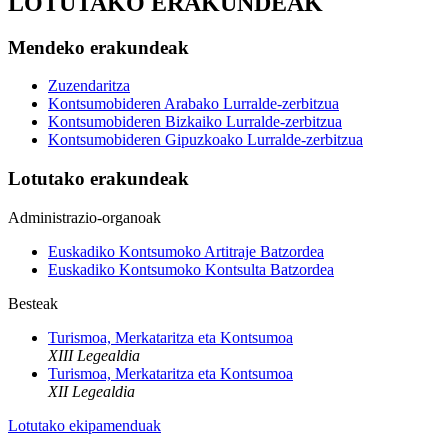
LOTUTAKO ERAKUNDEAK
Mendeko erakundeak
Zuzendaritza
Kontsumobideren Arabako Lurralde-zerbitzua
Kontsumobideren Bizkaiko Lurralde-zerbitzua
Kontsumobideren Gipuzkoako Lurralde-zerbitzua
Lotutako erakundeak
Administrazio-organoak
Euskadiko Kontsumoko Artitraje Batzordea
Euskadiko Kontsumoko Kontsulta Batzordea
Besteak
Turismoa, Merkataritza eta Kontsumoa
XIII Legealdia
Turismoa, Merkataritza eta Kontsumoa
XII Legealdia
Lotutako ekipamenduak