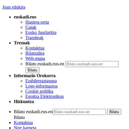
Joan edukira
euskadi.eus
Hasiera-orria
Gaiak
Eusko Jaurlaritza
Tramiteak
Tresnak
Kontaktua
Bilatzailea
Web-mapa
Bilatu euskadi.eus-en
Informazio Orokorra
Erabilerraztasuna
Lege-informazioa
Cookie politika
Egoitza Elektronikoa
Hizkuntza
Bilatu euskadi.eus-en
Bilatu
Kontaktua
Nire karpeta