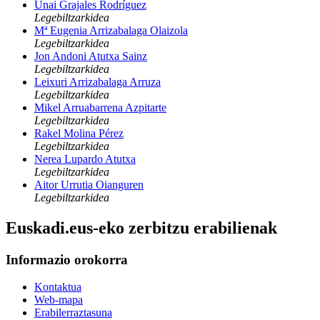
Unai Grajales Rodríguez
Legebiltzarkidea
Mª Eugenia Arrizabalaga Olaizola
Legebiltzarkidea
Jon Andoni Atutxa Sainz
Legebiltzarkidea
Leixuri Arrizabalaga Arruza
Legebiltzarkidea
Mikel Arruabarrena Azpitarte
Legebiltzarkidea
Rakel Molina Pérez
Legebiltzarkidea
Nerea Lupardo Atutxa
Legebiltzarkidea
Aitor Urrutia Oianguren
Legebiltzarkidea
Euskadi.eus-eko zerbitzu erabilienak
Informazio orokorra
Kontaktua
Web-mapa
Erabilerraztasuna