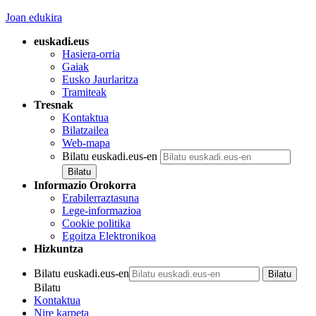
Joan edukira
euskadi.eus
Hasiera-orria
Gaiak
Eusko Jaurlaritza
Tramiteak
Tresnak
Kontaktua
Bilatzailea
Web-mapa
Bilatu euskadi.eus-en
Informazio Orokorra
Erabilerraztasuna
Lege-informazioa
Cookie politika
Egoitza Elektronikoa
Hizkuntza
Bilatu euskadi.eus-en
Bilatu
Kontaktua
Nire karpeta