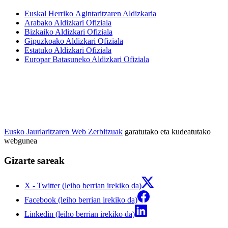
Euskal Herriko Agintaritzaren Aldizkaria
Arabako Aldizkari Ofiziala
Bizkaiko Aldizkari Ofiziala
Gipuzkoako Aldizkari Ofiziala
Estatuko Aldizkari Ofiziala
Europar Batasuneko Aldizkari Ofiziala
Eusko Jaurlaritzaren Web Zerbitzuak
garatutako eta kudeatutako
webgunea
Gizarte sareak
X - Twitter (leiho berrian irekiko da)
Facebook (leiho berrian irekiko da)
Linkedin (leiho berrian irekiko da)