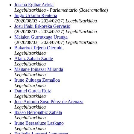
Joseba Egibar Artola
Legebiltzarkidea - Parlamentario (Bozeramailea)
Iñigo Urkullu Renteria
(2020/08/03 - 2024/02/27)
Legebiltzarkidea
Josu Iñaki Erkoreka Gervasio
(2020/08/03 - 2024/02/27)
Legebiltzarkidea
Maialen Gurrutxaga Uranga
(2020/08/03 - 2023/07/07)
Legebiltzarkidea
Bakartxo Tejeria Otermin
Legebiltzarkidea
Alaitz Zabala Zarate
Legebiltzarkidea
Maitane Ipiñazar Miranda
Legebiltzarkidea
Irune Zuluaga Zamalloa
Legebiltzarkidea
Daniel García Ruiz
Legebiltzarkidea
Jose Antonio Suso Pérez de Arenaza
Legebiltzarkidea
Itxaso Berrojalbiz Zabala
Legebiltzarkidea
Irune Berasaluze Lazkano
Legebiltzarkidea
Estibaliz Larrauri Aranguren