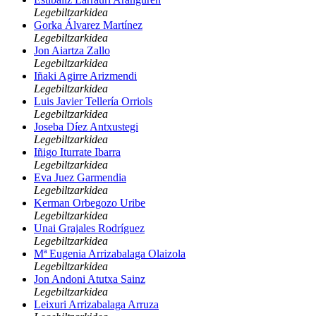
Legebiltzarkidea
Gorka Álvarez Martínez
Legebiltzarkidea
Jon Aiartza Zallo
Legebiltzarkidea
Iñaki Agirre Arizmendi
Legebiltzarkidea
Luis Javier Tellería Orriols
Legebiltzarkidea
Joseba Díez Antxustegi
Legebiltzarkidea
Iñigo Iturrate Ibarra
Legebiltzarkidea
Eva Juez Garmendia
Legebiltzarkidea
Kerman Orbegozo Uribe
Legebiltzarkidea
Unai Grajales Rodríguez
Legebiltzarkidea
Mª Eugenia Arrizabalaga Olaizola
Legebiltzarkidea
Jon Andoni Atutxa Sainz
Legebiltzarkidea
Leixuri Arrizabalaga Arruza