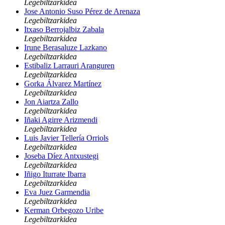
Legebiltzarkidea
Jose Antonio Suso Pérez de Arenaza
Legebiltzarkidea
Itxaso Berrojalbiz Zabala
Legebiltzarkidea
Irune Berasaluze Lazkano
Legebiltzarkidea
Estibaliz Larrauri Aranguren
Legebiltzarkidea
Gorka Álvarez Martínez
Legebiltzarkidea
Jon Aiartza Zallo
Legebiltzarkidea
Iñaki Agirre Arizmendi
Legebiltzarkidea
Luis Javier Tellería Orriols
Legebiltzarkidea
Joseba Díez Antxustegi
Legebiltzarkidea
Iñigo Iturrate Ibarra
Legebiltzarkidea
Eva Juez Garmendia
Legebiltzarkidea
Kerman Orbegozo Uribe
Legebiltzarkidea