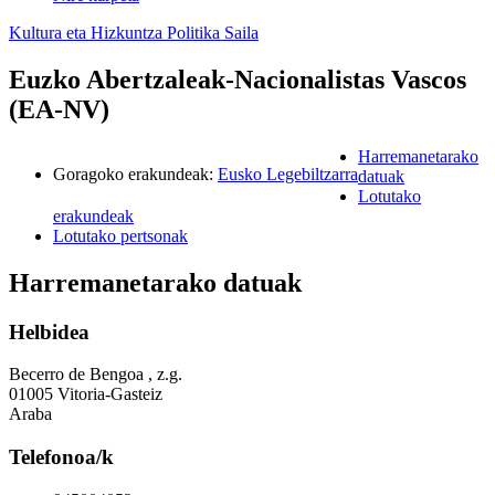
Kultura eta Hizkuntza Politika Saila
Euzko Abertzaleak-Nacionalistas Vascos
(EA-NV)
Harremanetarako
Goragoko erakundeak
:
Eusko Legebiltzarra
datuak
Lotutako
erakundeak
Lotutako pertsonak
Harremanetarako datuak
Helbidea
Becerro de Bengoa , z.g.
01005 Vitoria-Gasteiz
Araba
Telefonoa/k