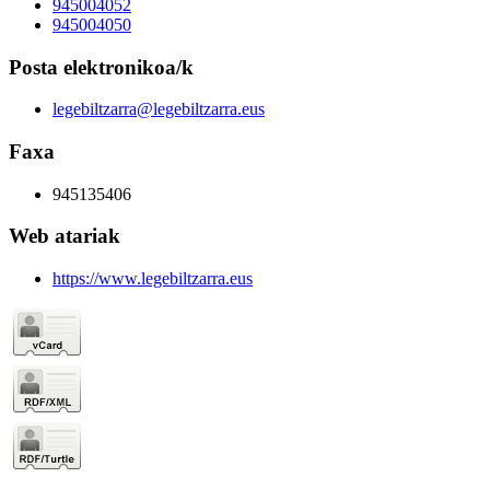
945004052
945004050
Posta elektronikoa/k
legebiltzarra@legebiltzarra.eus
Faxa
945135406
Web atariak
https://www.legebiltzarra.eus