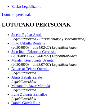
Eusko Legebiltzarra
Lotutako pertsonak
LOTUTAKO PERTSONAK
Joseba Egibar Artola
Legebiltzarkidea - Parlamentario (Bozeramailea)
Iñigo Urkullu Renteria
(2020/08/03 - 2024/02/27)
Legebiltzarkidea
Josu Iñaki Erkoreka Gervasio
(2020/08/03 - 2024/02/27)
Legebiltzarkidea
Maialen Gurrutxaga Uranga
(2020/08/03 - 2023/07/07)
Legebiltzarkidea
Bakartxo Tejeria Otermin
Legebiltzarkidea
Alaitz Zabala Zarate
Legebiltzarkidea
Maitane Ipiñazar Miranda
Legebiltzarkidea
Irune Zuluaga Zamalloa
Legebiltzarkidea
Daniel García Ruiz