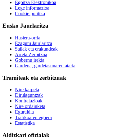
Egoitza Elektronikoa
Lege informazioa
Cookie politika
Eusko Jaurlaritza
Hasiera-orria
Ezagutu Jaurlaritza
Sailak eta erakundeak
Arreta Zerbitzua
Gobernu irekia
Gardena, gardetasunaren ataria
Tramiteak eta zerbitzuak
Nire karpeta
Dirulaguntzak
Kontratazioak
Nire ordainketa
Eguraldia
Trafikoaren egoera
Estatistika
Aldizkari ofizialak