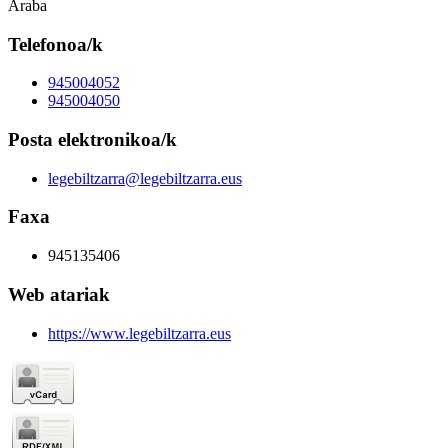
Araba
Telefonoa/k
945004052
945004050
Posta elektronikoa/k
legebiltzarra@legebiltzarra.eus
Faxa
945135406
Web atariak
https://www.legebiltzarra.eus