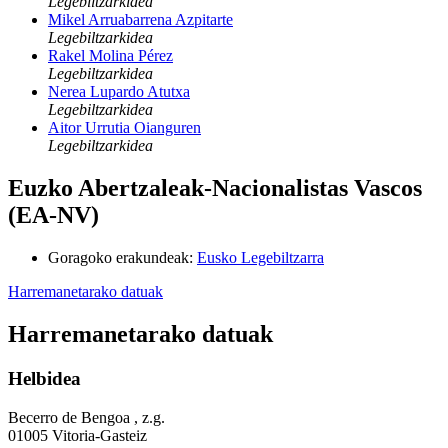
Legebiltzarkidea
Mikel Arruabarrena Azpitarte
Legebiltzarkidea
Rakel Molina Pérez
Legebiltzarkidea
Nerea Lupardo Atutxa
Legebiltzarkidea
Aitor Urrutia Oianguren
Legebiltzarkidea
Euzko Abertzaleak-Nacionalistas Vascos
(EA-NV)
Goragoko erakundeak
:
Eusko Legebiltzarra
Harremanetarako datuak
Harremanetarako datuak
Helbidea
Becerro de Bengoa , z.g.
01005 Vitoria-Gasteiz