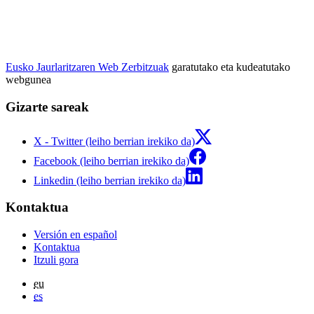
Eusko Jaurlaritzaren Web Zerbitzuak
garatutako eta kudeatutako
webgunea
Gizarte sareak
X - Twitter (leiho berrian irekiko da)
Facebook (leiho berrian irekiko da)
Linkedin (leiho berrian irekiko da)
Kontaktua
Versión en español
Kontaktua
Itzuli gora
eu
es