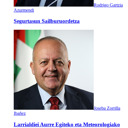
Rodrigo Gartzia
Azurmendi
Segurtasun Sailburuordetza
Joseba Zorrilla
Ibañez
Larrialdiei Aurre Egiteko eta Meteorologiako