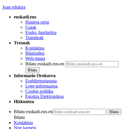
Joan edukira
euskadi.eus
Hasiera-orria
Gaiak
Eusko Jaurlaritza
Tramiteak
Tresnak
Kontaktua
Bilatzailea
Web-mapa
Bilatu euskadi.eus-en
Informazio Orokorra
Erabilerraztasuna
Lege-informazioa
Cookie politika
Egoitza Elektronikoa
Hizkuntza
Bilatu euskadi.eus-en
Bilatu
Kontaktua
Nire karpeta