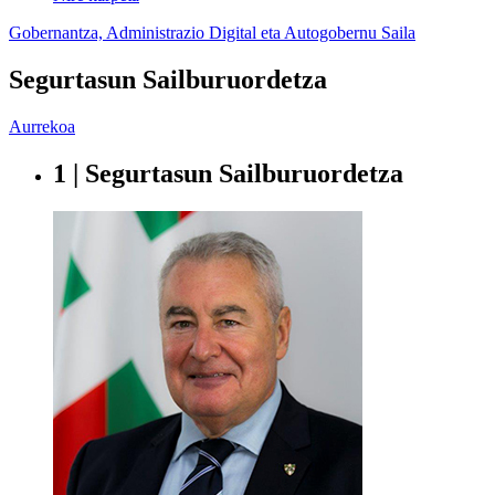
Gobernantza, Administrazio Digital eta Autogobernu Saila
Segurtasun Sailburuordetza
Aurrekoa
1 | Segurtasun Sailburuordetza