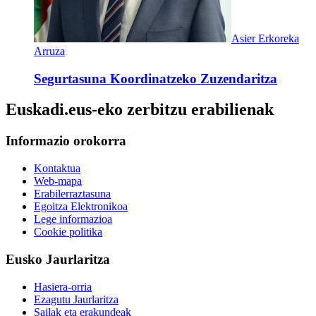
Asier Erkoreka
Arruza
Segurtasuna Koordinatzeko Zuzendaritza
Euskadi.eus-eko zerbitzu erabilienak
Informazio orokorra
Kontaktua
Web-mapa
Erabilerraztasuna
Egoitza Elektronikoa
Lege informazioa
Cookie politika
Eusko Jaurlaritza
Hasiera-orria
Ezagutu Jaurlaritza
Sailak eta erakundeak