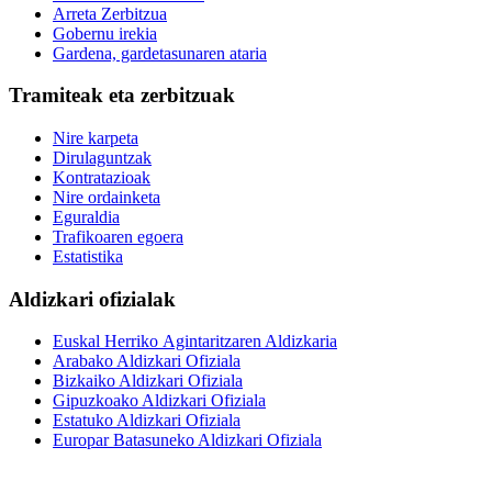
Arreta Zerbitzua
Gobernu irekia
Gardena, gardetasunaren ataria
Tramiteak eta zerbitzuak
Nire karpeta
Dirulaguntzak
Kontratazioak
Nire ordainketa
Eguraldia
Trafikoaren egoera
Estatistika
Aldizkari ofizialak
Euskal Herriko Agintaritzaren Aldizkaria
Arabako Aldizkari Ofiziala
Bizkaiko Aldizkari Ofiziala
Gipuzkoako Aldizkari Ofiziala
Estatuko Aldizkari Ofiziala
Europar Batasuneko Aldizkari Ofiziala