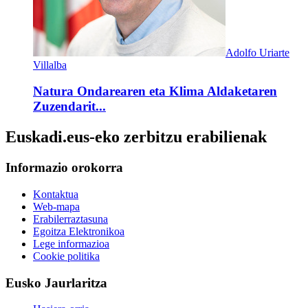
Adolfo Uriarte
Villalba
Natura Ondarearen eta Klima Aldaketaren
Zuzendarit...
Euskadi.eus-eko zerbitzu erabilienak
Informazio orokorra
Kontaktua
Web-mapa
Erabilerraztasuna
Egoitza Elektronikoa
Lege informazioa
Cookie politika
Eusko Jaurlaritza