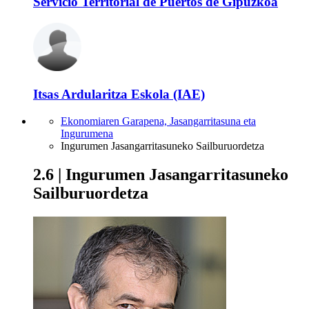
Servicio Territorial de Puertos de Gipuzkoa
Itsas Ardularitza Eskola (IAE)
Ekonomiaren Garapena, Jasangarritasuna eta
Ingurumena
Ingurumen Jasangarritasuneko Sailburuordetza
2.6 | Ingurumen Jasangarritasuneko
Sailburuordetza