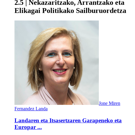
2.5 | Nekazaritzako, Arrantzako eta
Elikagai Politikako Sailburuordetza
Jone Miren
Fernandez Landa
Landaren eta Itsasertzaren Garapeneko eta
Europar ...