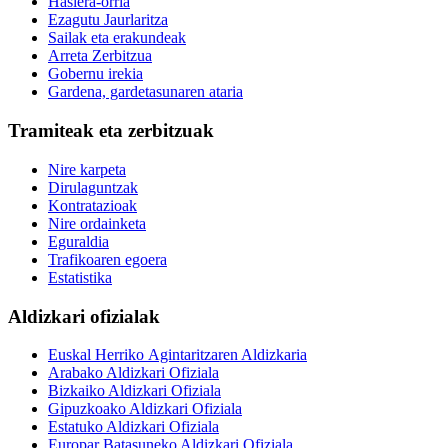
Hasiera-orria
Ezagutu Jaurlaritza
Sailak eta erakundeak
Arreta Zerbitzua
Gobernu irekia
Gardena, gardetasunaren ataria
Tramiteak eta zerbitzuak
Nire karpeta
Dirulaguntzak
Kontratazioak
Nire ordainketa
Eguraldia
Trafikoaren egoera
Estatistika
Aldizkari ofizialak
Euskal Herriko Agintaritzaren Aldizkaria
Arabako Aldizkari Ofiziala
Bizkaiko Aldizkari Ofiziala
Gipuzkoako Aldizkari Ofiziala
Estatuko Aldizkari Ofiziala
Europar Batasuneko Aldizkari Ofiziala