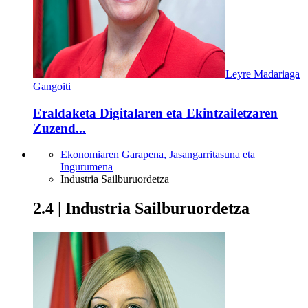
Leyre Madariaga
Gangoiti
Eraldaketa Digitalaren eta Ekintzailetzaren
Zuzend...
Ekonomiaren Garapena, Jasangarritasuna eta
Ingurumena
Industria Sailburuordetza
2.4 | Industria Sailburuordetza