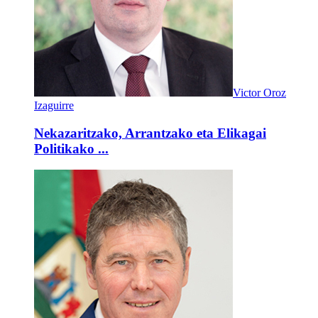
Victor Oroz
Izaguirre
Nekazaritzako, Arrantzako eta Elikagai
Politikako ...