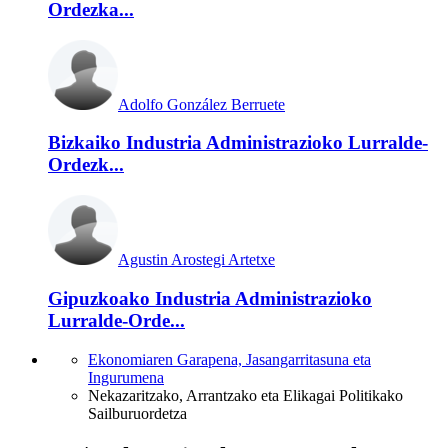
Ordezka...
Adolfo González Berruete
Bizkaiko Industria Administrazioko Lurralde-
Ordezk...
Agustin Arostegi Artetxe
Gipuzkoako Industria Administrazioko
Lurralde-Orde...
Ekonomiaren Garapena, Jasangarritasuna eta
Ingurumena
Nekazaritzako, Arrantzako eta Elikagai Politikako
Sailburuordetza