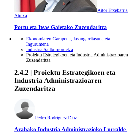
Aitor Etxebarria
Atutxa
Portu eta Itsas Gaietako Zuzendaritza
Ekonomiaren Garapena, Jasangarritasuna eta
Ingurumena
Industria Sailburuordetza
Proiektu Estrategikoen eta Industria Administrazioaren
Zuzendaritza
2.4.2 | Proiektu Estrategikoen eta
Industria Administrazioaren
Zuzendaritza
Pedro Rodríguez Díaz
Arabako Industria Administrazioko Lurralde-