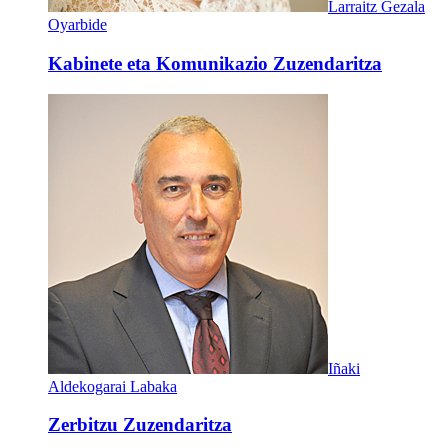
Larraitz Gezala
Oyarbide
Kabinete eta Komunikazio Zuzendaritza
Iñaki
Aldekogarai Labaka
Zerbitzu Zuzendaritza