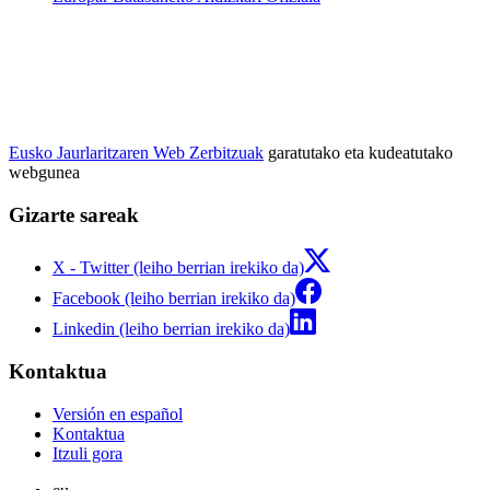
Eusko Jaurlaritzaren Web Zerbitzuak
garatutako eta kudeatutako
webgunea
Gizarte sareak
X - Twitter (leiho berrian irekiko da)
Facebook (leiho berrian irekiko da)
Linkedin (leiho berrian irekiko da)
Kontaktua
Versión en español
Kontaktua
Itzuli gora