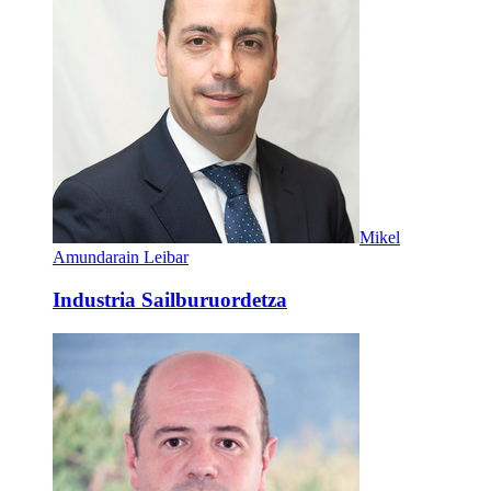
Mikel
Amundarain Leibar
Industria Sailburuordetza