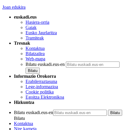
Joan edukira
euskadi.eus
Hasiera-orria
Gaiak
Eusko Jaurlaritza
Tramiteak
Tresnak
Kontaktua
Bilatzailea
Web-mapa
Bilatu euskadi.eus-en
Informazio Orokorra
Erabilerraztasuna
Lege-informazioa
Cookie politika
Egoitza Elektronikoa
Hizkuntza
Bilatu euskadi.eus-en
Bilatu
Kontaktua
Nire karpeta