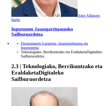
Aitor Aldasoro
Iturbe
Ingurumen Jasangarritasuneko
Sailburuordetza
Ekonomiaren Garapena, Jasangarritasuna eta
Ingurumena
Teknologiako, Berrikuntzako eta EraldaketaDigitaleko
Sailburuordetza
2.3 | Teknologiako, Berrikuntzako eta
EraldaketaDigitaleko
Sailburuordetza