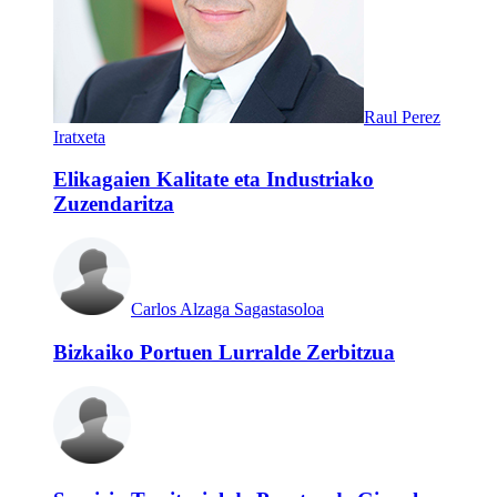
Raul Perez
Iratxeta
Elikagaien Kalitate eta Industriako
Zuzendaritza
Carlos Alzaga Sagastasoloa
Bizkaiko Portuen Lurralde Zerbitzua