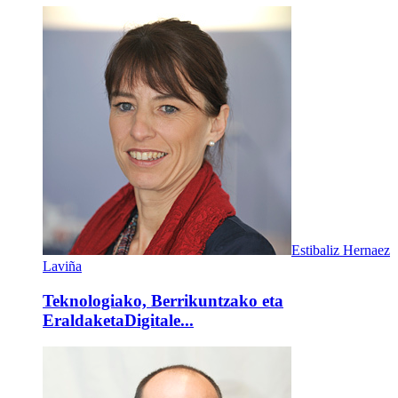
Estibaliz Hernaez
Laviña
Teknologiako, Berrikuntzako eta
EraldaketaDigitale...