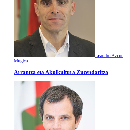
Leandro Azcue
Mugica
Arrantza eta Akuikultura Zuzendaritza