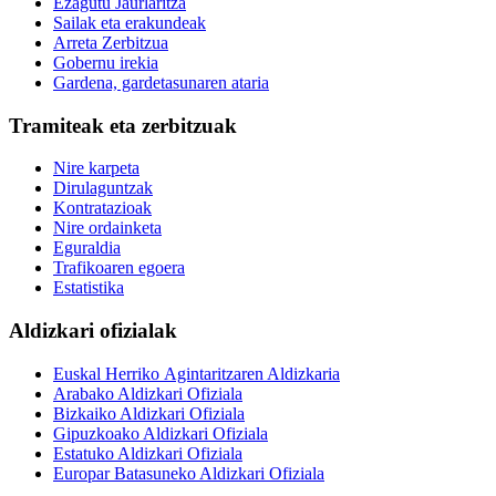
Ezagutu Jaurlaritza
Sailak eta erakundeak
Arreta Zerbitzua
Gobernu irekia
Gardena, gardetasunaren ataria
Tramiteak eta zerbitzuak
Nire karpeta
Dirulaguntzak
Kontratazioak
Nire ordainketa
Eguraldia
Trafikoaren egoera
Estatistika
Aldizkari ofizialak
Euskal Herriko Agintaritzaren Aldizkaria
Arabako Aldizkari Ofiziala
Bizkaiko Aldizkari Ofiziala
Gipuzkoako Aldizkari Ofiziala
Estatuko Aldizkari Ofiziala
Europar Batasuneko Aldizkari Ofiziala