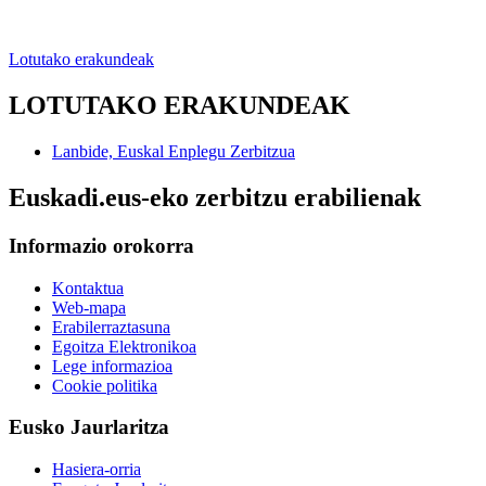
Lotutako erakundeak
LOTUTAKO ERAKUNDEAK
Lanbide, Euskal Enplegu Zerbitzua
Euskadi.eus-eko zerbitzu erabilienak
Informazio orokorra
Kontaktua
Web-mapa
Erabilerraztasuna
Egoitza Elektronikoa
Lege informazioa
Cookie politika
Eusko Jaurlaritza
Hasiera-orria