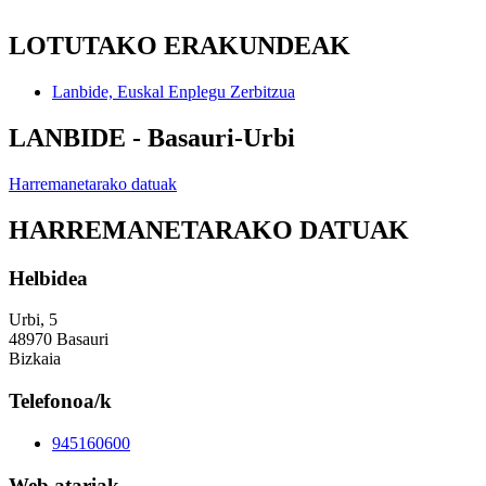
LOTUTAKO ERAKUNDEAK
Lanbide, Euskal Enplegu Zerbitzua
LANBIDE - Basauri-Urbi
Harremanetarako datuak
HARREMANETARAKO DATUAK
Helbidea
Urbi, 5
48970 Basauri
Bizkaia
Telefonoa/k
945160600
Web atariak