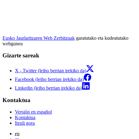
Eusko Jaurlaritzaren Web Zerbitzuak
garatutako eta kudeatutako
webgunea
Gizarte sareak
X - Twitter (leiho berrian irekiko da)
Facebook (leiho berrian irekiko da)
Linkedin (leiho berrian irekiko da)
Kontaktua
Versión en español
Kontaktua
Itzuli gora
eu