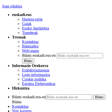
Joan edukira
euskadi.eus
Hasiera-orria
Gaiak
Eusko Jaurlaritza
Tramiteak
Tresnak
Kontaktua
Bilatzailea
Web-mapa
Bilatu euskadi.eus-en
Informazio Orokorra
Erabilerraztasuna
Lege-informazioa
Cookie politika
Egoitza Elektronikoa
Hizkuntza
Bilatu euskadi.eus-en
Bilatu
Kontaktua
Nire karpeta