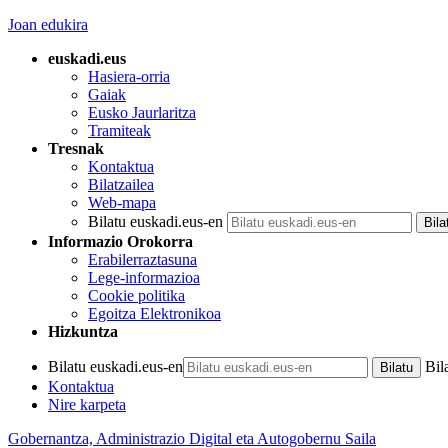
Joan edukira
euskadi.eus
Hasiera-orria
Gaiak
Eusko Jaurlaritza
Tramiteak
Tresnak
Kontaktua
Bilatzailea
Web-mapa
Bilatu euskadi.eus-en
Informazio Orokorra
Erabilerraztasuna
Lege-informazioa
Cookie politika
Egoitza Elektronikoa
Hizkuntza
Bilatu euskadi.eus-en
Bil
Kontaktua
Nire karpeta
Gobernantza, Administrazio Digital eta Autogobernu Saila