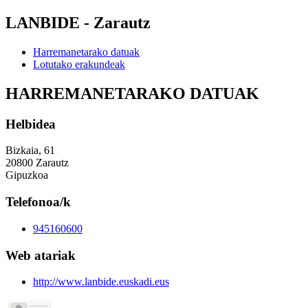
LANBIDE - Zarautz
Harremanetarako datuak
Lotutako erakundeak
HARREMANETARAKO DATUAK
Helbidea
Bizkaia, 61
20800 Zarautz
Gipuzkoa
Telefonoa/k
945160600
Web atariak
http://www.lanbide.euskadi.eus