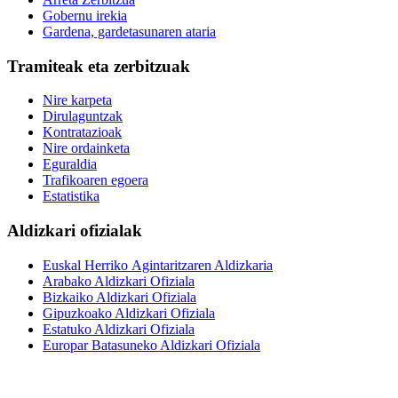
Gobernu irekia
Gardena, gardetasunaren ataria
Tramiteak eta zerbitzuak
Nire karpeta
Dirulaguntzak
Kontratazioak
Nire ordainketa
Eguraldia
Trafikoaren egoera
Estatistika
Aldizkari ofizialak
Euskal Herriko Agintaritzaren Aldizkaria
Arabako Aldizkari Ofiziala
Bizkaiko Aldizkari Ofiziala
Gipuzkoako Aldizkari Ofiziala
Estatuko Aldizkari Ofiziala
Europar Batasuneko Aldizkari Ofiziala