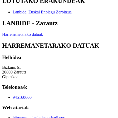
LOTUTAKO ERAKUNDEAK
Lanbide, Euskal Enplegu Zerbitzua
LANBIDE - Zarautz
Harremanetarako datuak
HARREMANETARAKO DATUAK
Helbidea
Bizkaia, 61
20800 Zarautz
Gipuzkoa
Telefonoa/k
945160600
Web atariak
http://www.lanbide.euskadi.eus