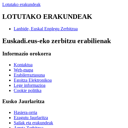
Lotutako erakundeak
LOTUTAKO ERAKUNDEAK
Lanbide, Euskal Enplegu Zerbitzua
Euskadi.eus-eko zerbitzu erabilienak
Informazio orokorra
Kontaktua
Web-mapa
Erabilerraztasuna
Egoitza Elektronikoa
Lege informazioa
Cookie politika
Eusko Jaurlaritza
Hasiera-orria
Ezagutu Jaurlaritza
Sailak eta erakundeak
Arreta Zerbitzua