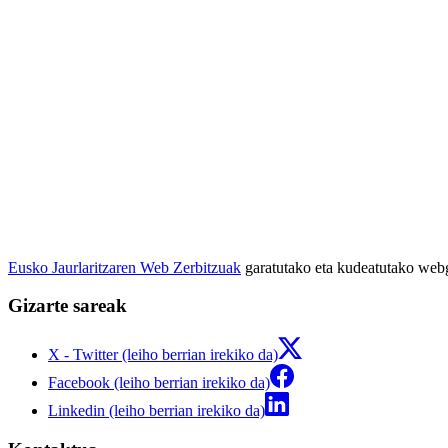
Eusko Jaurlaritzaren Web Zerbitzuak
garatutako eta kudeatutako we
Gizarte sareak
X - Twitter (leiho berrian irekiko da)
Facebook (leiho berrian irekiko da)
Linkedin (leiho berrian irekiko da)