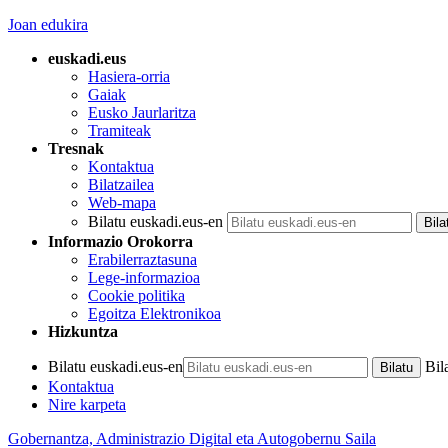
Joan edukira
euskadi.eus
Hasiera-orria
Gaiak
Eusko Jaurlaritza
Tramiteak
Tresnak
Kontaktua
Bilatzailea
Web-mapa
Bilatu euskadi.eus-en
Informazio Orokorra
Erabilerraztasuna
Lege-informazioa
Cookie politika
Egoitza Elektronikoa
Hizkuntza
Bilatu euskadi.eus-en
Bil
Kontaktua
Nire karpeta
Gobernantza, Administrazio Digital eta Autogobernu Saila