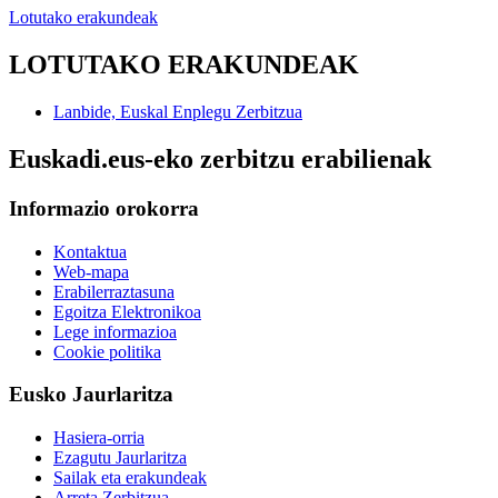
Lotutako erakundeak
LOTUTAKO ERAKUNDEAK
Lanbide, Euskal Enplegu Zerbitzua
Euskadi.eus-eko zerbitzu erabilienak
Informazio orokorra
Kontaktua
Web-mapa
Erabilerraztasuna
Egoitza Elektronikoa
Lege informazioa
Cookie politika
Eusko Jaurlaritza
Hasiera-orria
Ezagutu Jaurlaritza
Sailak eta erakundeak
Arreta Zerbitzua