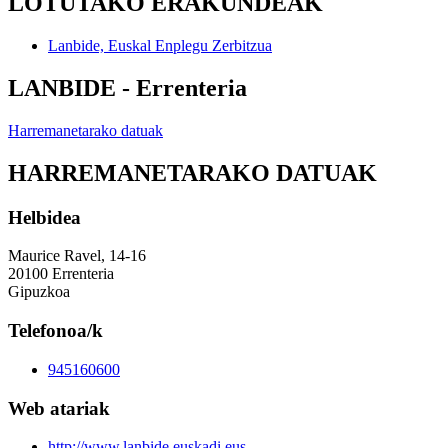
LOTUTAKO ERAKUNDEAK
Lanbide, Euskal Enplegu Zerbitzua
LANBIDE - Errenteria
Harremanetarako datuak
HARREMANETARAKO DATUAK
Helbidea
Maurice Ravel, 14-16
20100 Errenteria
Gipuzkoa
Telefonoa/k
945160600
Web atariak
http://www.lanbide.euskadi.eus