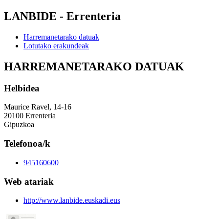
LANBIDE - Errenteria
Harremanetarako datuak
Lotutako erakundeak
HARREMANETARAKO DATUAK
Helbidea
Maurice Ravel, 14-16
20100 Errenteria
Gipuzkoa
Telefonoa/k
945160600
Web atariak
http://www.lanbide.euskadi.eus