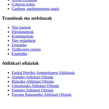
Gobernu irekia
Gardena, gardetasunaren ataria
Tramiteak eta zerbitzuak
Nire karpeta
Dirulaguntzak
Kontratazioak
Nire ordainketa
Eguraldia
Trafikoaren egoera
Estatistika
Aldizkari ofizialak
Euskal Herriko Agintaritzaren Aldizkaria
Arabako Aldizkari Ofiziala
Bizkaiko Aldizkari Ofiziala
Gipuzkoako Aldizkari Ofiziala
Estatuko Aldizkari Ofiziala
Europar Batasuneko Aldizkari Ofiziala