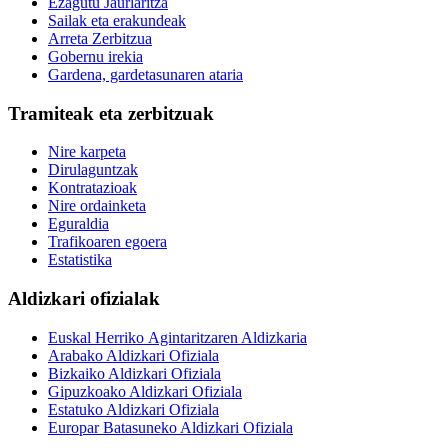
Ezagutu Jaurlaritza
Sailak eta erakundeak
Arreta Zerbitzua
Gobernu irekia
Gardena, gardetasunaren ataria
Tramiteak eta zerbitzuak
Nire karpeta
Dirulaguntzak
Kontratazioak
Nire ordainketa
Eguraldia
Trafikoaren egoera
Estatistika
Aldizkari ofizialak
Euskal Herriko Agintaritzaren Aldizkaria
Arabako Aldizkari Ofiziala
Bizkaiko Aldizkari Ofiziala
Gipuzkoako Aldizkari Ofiziala
Estatuko Aldizkari Ofiziala
Europar Batasuneko Aldizkari Ofiziala