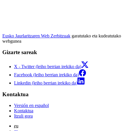
Eusko Jaurlaritzaren Web Zerbitzuak
garatutako eta kudeatutako
webgunea
Gizarte sareak
X - Twitter (leiho berrian irekiko da)
Facebook (leiho berrian irekiko da)
Linkedin (leiho berrian irekiko da)
Kontaktua
Versión en español
Kontaktua
Itzuli gora
eu