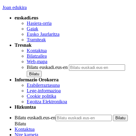
Joan edukira
euskadi.eus
Hasiera-orria
Gaiak
Eusko Jaurlaritza
Tramiteak
Tresnak
Kontaktua
Bilatzailea
Web-mapa
Bilatu euskadi.eus-en
Informazio Orokorra
Erabilerraztasuna
Lege-informazioa
Cookie politika
Egoitza Elektronikoa
Hizkuntza
Bilatu euskadi.eus-en
Bilatu
Kontaktua
Nire karpeta