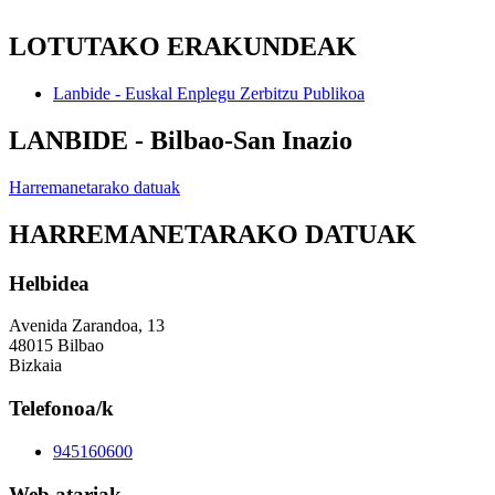
LOTUTAKO ERAKUNDEAK
Lanbide - Euskal Enplegu Zerbitzu Publikoa
LANBIDE - Bilbao-San Inazio
Harremanetarako datuak
HARREMANETARAKO DATUAK
Helbidea
Avenida Zarandoa, 13
48015 Bilbao
Bizkaia
Telefonoa/k
945160600
Web atariak