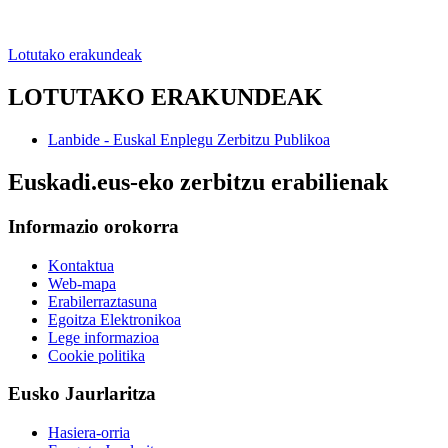
Lotutako erakundeak
LOTUTAKO ERAKUNDEAK
Lanbide - Euskal Enplegu Zerbitzu Publikoa
Euskadi.eus-eko zerbitzu erabilienak
Informazio orokorra
Kontaktua
Web-mapa
Erabilerraztasuna
Egoitza Elektronikoa
Lege informazioa
Cookie politika
Eusko Jaurlaritza
Hasiera-orria