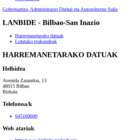
Gobernantza, Administrazio Digital eta Autogobernu Saila
LANBIDE - Bilbao-San Inazio
Harremanetarako datuak
Lotutako erakundeak
HARREMANETARAKO DATUAK
Helbidea
Avenida Zarandoa, 13
48015 Bilbao
Bizkaia
Telefonoa/k
945160600
Web atariak