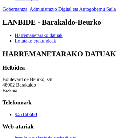
Gobernantza, Administrazio Digital eta Autogobernu Saila
LANBIDE - Barakaldo-Beurko
Harremanetarako datuak
Lotutako erakundeak
HARREMANETARAKO DATUAK
Helbidea
Boulevard de Beurko, s/n
48902 Barakaldo
Bizkaia
Telefonoa/k
945160600
Web atariak