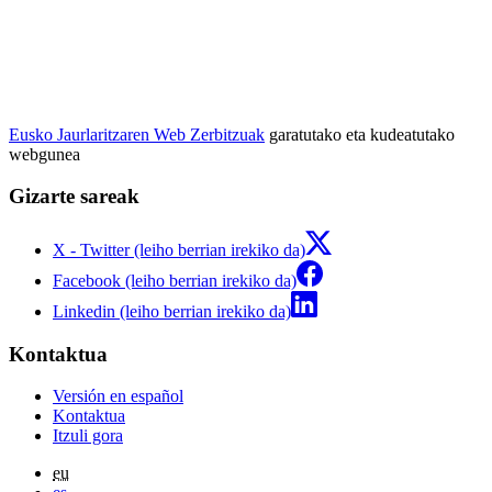
Eusko Jaurlaritzaren Web Zerbitzuak
garatutako eta kudeatutako
webgunea
Gizarte sareak
X - Twitter (leiho berrian irekiko da)
Facebook (leiho berrian irekiko da)
Linkedin (leiho berrian irekiko da)
Kontaktua
Versión en español
Kontaktua
Itzuli gora
eu