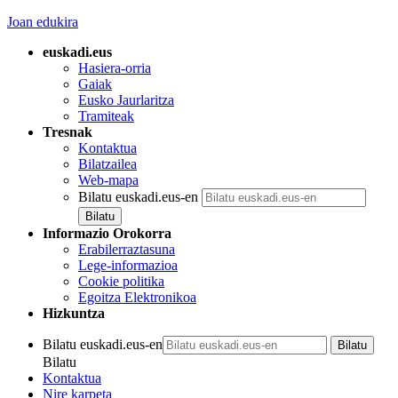
Joan edukira
euskadi.eus
Hasiera-orria
Gaiak
Eusko Jaurlaritza
Tramiteak
Tresnak
Kontaktua
Bilatzailea
Web-mapa
Bilatu euskadi.eus-en
Informazio Orokorra
Erabilerraztasuna
Lege-informazioa
Cookie politika
Egoitza Elektronikoa
Hizkuntza
Bilatu euskadi.eus-en
Bilatu
Kontaktua
Nire karpeta