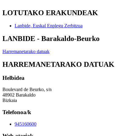
LOTUTAKO ERAKUNDEAK
Lanbide, Euskal Enplegu Zerbitzua
LANBIDE - Barakaldo-Beurko
Harremanetarako datuak
HARREMANETARAKO DATUAK
Helbidea
Boulevard de Beurko, s/n
48902 Barakaldo
Bizkaia
Telefonoa/k
945160600
Web atariak