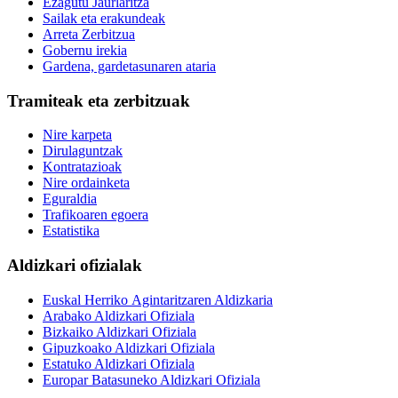
Ezagutu Jaurlaritza
Sailak eta erakundeak
Arreta Zerbitzua
Gobernu irekia
Gardena, gardetasunaren ataria
Tramiteak eta zerbitzuak
Nire karpeta
Dirulaguntzak
Kontratazioak
Nire ordainketa
Eguraldia
Trafikoaren egoera
Estatistika
Aldizkari ofizialak
Euskal Herriko Agintaritzaren Aldizkaria
Arabako Aldizkari Ofiziala
Bizkaiko Aldizkari Ofiziala
Gipuzkoako Aldizkari Ofiziala
Estatuko Aldizkari Ofiziala
Europar Batasuneko Aldizkari Ofiziala