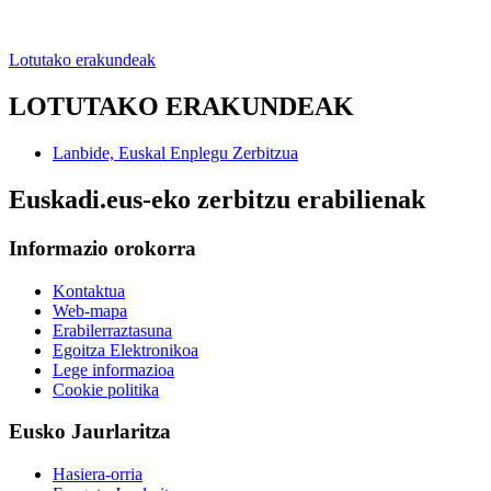
Lotutako erakundeak
LOTUTAKO ERAKUNDEAK
Lanbide, Euskal Enplegu Zerbitzua
Euskadi.eus-eko zerbitzu erabilienak
Informazio orokorra
Kontaktua
Web-mapa
Erabilerraztasuna
Egoitza Elektronikoa
Lege informazioa
Cookie politika
Eusko Jaurlaritza
Hasiera-orria