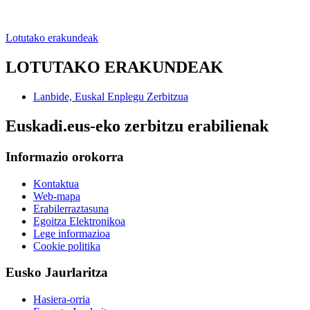
Lotutako erakundeak
LOTUTAKO ERAKUNDEAK
Lanbide, Euskal Enplegu Zerbitzua
Euskadi.eus-eko zerbitzu erabilienak
Informazio orokorra
Kontaktua
Web-mapa
Erabilerraztasuna
Egoitza Elektronikoa
Lege informazioa
Cookie politika
Eusko Jaurlaritza
Hasiera-orria