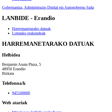
Gobernantza, Administrazio Digital eta Autogobernu Saila
LANBIDE - Erandio
Harremanetarako datuak
Lotutako erakundeak
HARREMANETARAKO DATUAK
Helbidea
Benjamin Anaia Plaza, 5
48950 Erandio
Bizkaia
Telefonoa/k
945160600
Web atariak