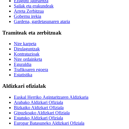
Ezagutu Jaurlaritza
Sailak eta erakundeak
Arreta Zerbitzua
Gobernu irekia
Gardena, gardetasunaren ataria
Tramiteak eta zerbitzuak
Nire karpeta
Dirulaguntzak
Kontratazioak
Nire ordainketa
Eguraldia
Trafikoaren egoera
Estatistika
Aldizkari ofizialak
Euskal Herriko Agintaritzaren Aldizkaria
Arabako Aldizkari Ofiziala
Bizkaiko Aldizkari Ofiziala
Gipuzkoako Aldizkari Ofiziala
Estatuko Aldizkari Ofiziala
Europar Batasuneko Aldizkari Ofiziala