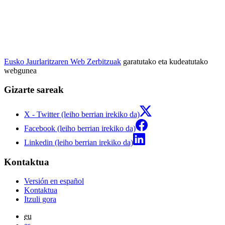
Eusko Jaurlaritzaren Web Zerbitzuak
garatutako eta kudeatutako
webgunea
Gizarte sareak
X - Twitter (leiho berrian irekiko da)
Facebook (leiho berrian irekiko da)
Linkedin (leiho berrian irekiko da)
Kontaktua
Versión en español
Kontaktua
Itzuli gora
eu