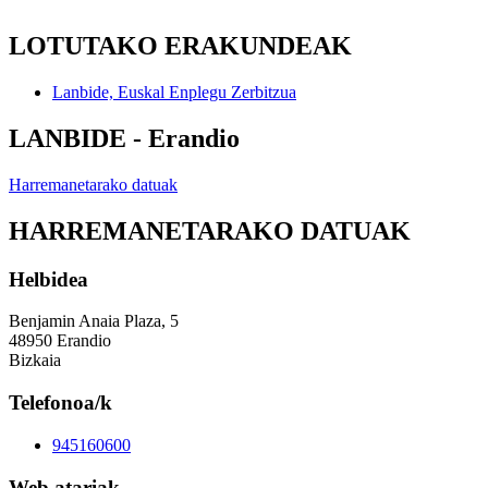
LOTUTAKO ERAKUNDEAK
Lanbide, Euskal Enplegu Zerbitzua
LANBIDE - Erandio
Harremanetarako datuak
HARREMANETARAKO DATUAK
Helbidea
Benjamin Anaia Plaza, 5
48950 Erandio
Bizkaia
Telefonoa/k
945160600
Web atariak