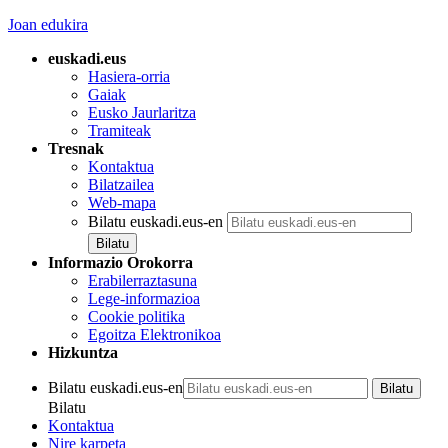
Joan edukira
euskadi.eus
Hasiera-orria
Gaiak
Eusko Jaurlaritza
Tramiteak
Tresnak
Kontaktua
Bilatzailea
Web-mapa
Bilatu euskadi.eus-en
Informazio Orokorra
Erabilerraztasuna
Lege-informazioa
Cookie politika
Egoitza Elektronikoa
Hizkuntza
Bilatu euskadi.eus-en
Bilatu
Kontaktua
Nire karpeta