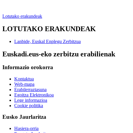
Lotutako erakundeak
LOTUTAKO ERAKUNDEAK
Lanbide, Euskal Enplegu Zerbitzua
Euskadi.eus-eko zerbitzu erabilienak
Informazio orokorra
Kontaktua
Web-mapa
Erabilerraztasuna
Egoitza Elektronikoa
Lege informazioa
Cookie politika
Eusko Jaurlaritza
Hasiera-orria