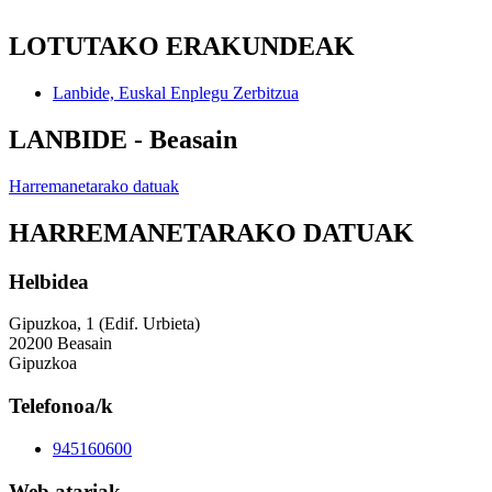
LOTUTAKO ERAKUNDEAK
Lanbide, Euskal Enplegu Zerbitzua
LANBIDE - Beasain
Harremanetarako datuak
HARREMANETARAKO DATUAK
Helbidea
Gipuzkoa, 1 (Edif. Urbieta)
20200 Beasain
Gipuzkoa
Telefonoa/k
945160600
Web atariak