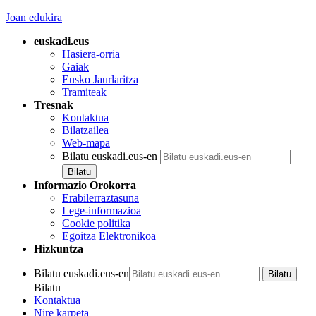
Joan edukira
euskadi.eus
Hasiera-orria
Gaiak
Eusko Jaurlaritza
Tramiteak
Tresnak
Kontaktua
Bilatzailea
Web-mapa
Bilatu euskadi.eus-en
Informazio Orokorra
Erabilerraztasuna
Lege-informazioa
Cookie politika
Egoitza Elektronikoa
Hizkuntza
Bilatu euskadi.eus-en
Bilatu
Kontaktua
Nire karpeta