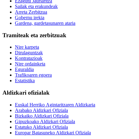
Ezagutu Jaurlaritza
Sailak eta erakundeak
Arreta Zerbitzua
Gobernu irekia
Gardena, gardetasunaren ataria
Tramiteak eta zerbitzuak
Nire karpeta
Dirulaguntzak
Kontratazioak
Nire ordainketa
Eguraldia
Trafikoaren egoera
Estatistika
Aldizkari ofizialak
Euskal Herriko Agintaritzaren Aldizkaria
Arabako Aldizkari Ofiziala
Bizkaiko Aldizkari Ofiziala
Gipuzkoako Aldizkari Ofiziala
Estatuko Aldizkari Ofiziala
Europar Batasuneko Aldizkari Ofiziala