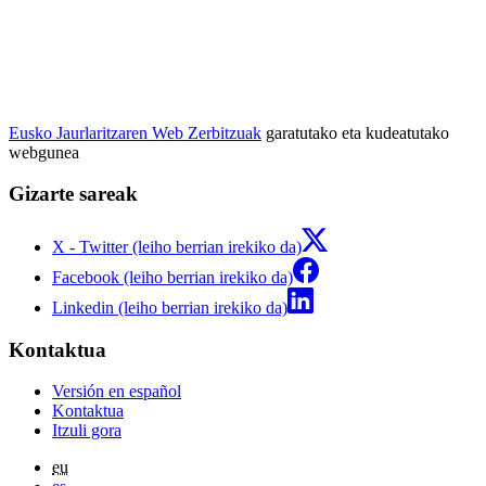
Eusko Jaurlaritzaren Web Zerbitzuak
garatutako eta kudeatutako
webgunea
Gizarte sareak
X - Twitter (leiho berrian irekiko da)
Facebook (leiho berrian irekiko da)
Linkedin (leiho berrian irekiko da)
Kontaktua
Versión en español
Kontaktua
Itzuli gora
eu