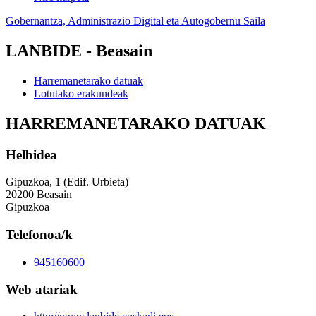
Gobernantza, Administrazio Digital eta Autogobernu Saila
LANBIDE - Beasain
Harremanetarako datuak
Lotutako erakundeak
HARREMANETARAKO DATUAK
Helbidea
Gipuzkoa, 1 (Edif. Urbieta)
20200 Beasain
Gipuzkoa
Telefonoa/k
945160600
Web atariak