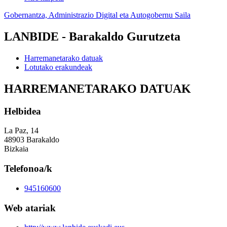
Gobernantza, Administrazio Digital eta Autogobernu Saila
LANBIDE - Barakaldo Gurutzeta
Harremanetarako datuak
Lotutako erakundeak
HARREMANETARAKO DATUAK
Helbidea
La Paz, 14
48903 Barakaldo
Bizkaia
Telefonoa/k
945160600
Web atariak