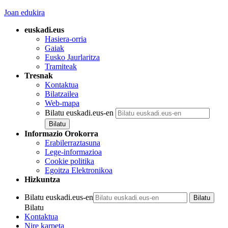
Joan edukira
euskadi.eus
Hasiera-orria
Gaiak
Eusko Jaurlaritza
Tramiteak
Tresnak
Kontaktua
Bilatzailea
Web-mapa
Bilatu euskadi.eus-en
Informazio Orokorra
Erabilerraztasuna
Lege-informazioa
Cookie politika
Egoitza Elektronikoa
Hizkuntza
Bilatu euskadi.eus-en
Bilatu
Kontaktua
Nire karpeta