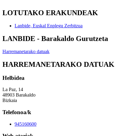
LOTUTAKO ERAKUNDEAK
Lanbide, Euskal Enplegu Zerbitzua
LANBIDE - Barakaldo Gurutzeta
Harremanetarako datuak
HARREMANETARAKO DATUAK
Helbidea
La Paz, 14
48903 Barakaldo
Bizkaia
Telefonoa/k
945160600
Web atariak