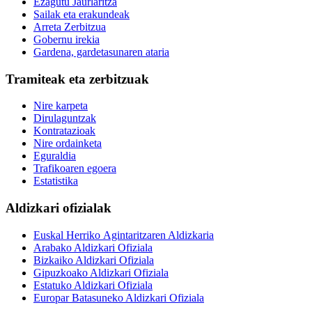
Ezagutu Jaurlaritza
Sailak eta erakundeak
Arreta Zerbitzua
Gobernu irekia
Gardena, gardetasunaren ataria
Tramiteak eta zerbitzuak
Nire karpeta
Dirulaguntzak
Kontratazioak
Nire ordainketa
Eguraldia
Trafikoaren egoera
Estatistika
Aldizkari ofizialak
Euskal Herriko Agintaritzaren Aldizkaria
Arabako Aldizkari Ofiziala
Bizkaiko Aldizkari Ofiziala
Gipuzkoako Aldizkari Ofiziala
Estatuko Aldizkari Ofiziala
Europar Batasuneko Aldizkari Ofiziala