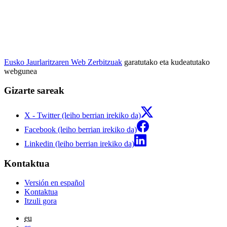
Eusko Jaurlaritzaren Web Zerbitzuak
garatutako eta kudeatutako
webgunea
Gizarte sareak
X - Twitter (leiho berrian irekiko da)
Facebook (leiho berrian irekiko da)
Linkedin (leiho berrian irekiko da)
Kontaktua
Versión en español
Kontaktua
Itzuli gora
eu