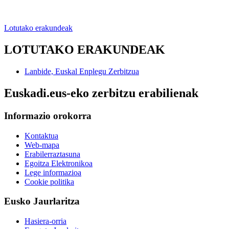
Lotutako erakundeak
LOTUTAKO ERAKUNDEAK
Lanbide, Euskal Enplegu Zerbitzua
Euskadi.eus-eko zerbitzu erabilienak
Informazio orokorra
Kontaktua
Web-mapa
Erabilerraztasuna
Egoitza Elektronikoa
Lege informazioa
Cookie politika
Eusko Jaurlaritza
Hasiera-orria