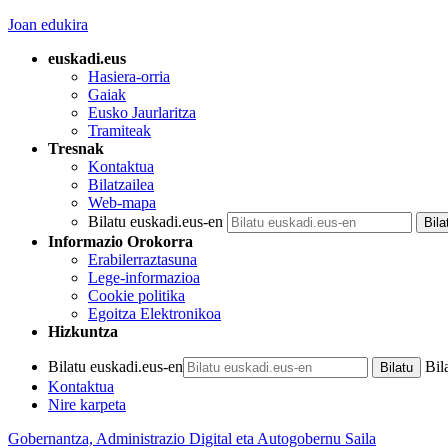
Joan edukira
euskadi.eus
Hasiera-orria
Gaiak
Eusko Jaurlaritza
Tramiteak
Tresnak
Kontaktua
Bilatzailea
Web-mapa
Bilatu euskadi.eus-en
Informazio Orokorra
Erabilerraztasuna
Lege-informazioa
Cookie politika
Egoitza Elektronikoa
Hizkuntza
Bilatu euskadi.eus-en
Bil
Kontaktua
Nire karpeta
Gobernantza, Administrazio Digital eta Autogobernu Saila