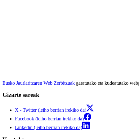
Eusko Jaurlaritzaren Web Zerbitzuak
garatutako eta kudeatutako we
Gizarte sareak
X - Twitter (leiho berrian irekiko da)
Facebook (leiho berrian irekiko da)
Linkedin (leiho berrian irekiko da)