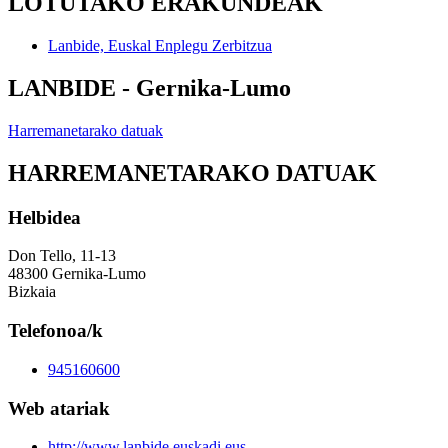
LOTUTAKO ERAKUNDEAK
Lanbide, Euskal Enplegu Zerbitzua
LANBIDE - Gernika-Lumo
Harremanetarako datuak
HARREMANETARAKO DATUAK
Helbidea
Don Tello, 11-13
48300 Gernika-Lumo
Bizkaia
Telefonoa/k
945160600
Web atariak
http://www.lanbide.euskadi.eus