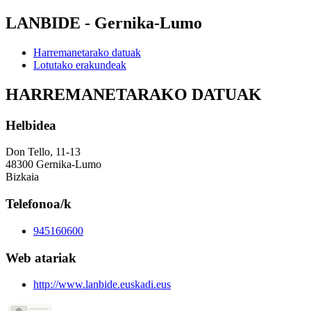
LANBIDE - Gernika-Lumo
Harremanetarako datuak
Lotutako erakundeak
HARREMANETARAKO DATUAK
Helbidea
Don Tello, 11-13
48300 Gernika-Lumo
Bizkaia
Telefonoa/k
945160600
Web atariak
http://www.lanbide.euskadi.eus