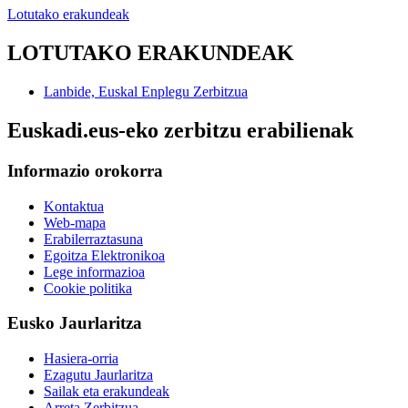
Lotutako erakundeak
LOTUTAKO ERAKUNDEAK
Lanbide, Euskal Enplegu Zerbitzua
Euskadi.eus-eko zerbitzu erabilienak
Informazio orokorra
Kontaktua
Web-mapa
Erabilerraztasuna
Egoitza Elektronikoa
Lege informazioa
Cookie politika
Eusko Jaurlaritza
Hasiera-orria
Ezagutu Jaurlaritza
Sailak eta erakundeak
Arreta Zerbitzua