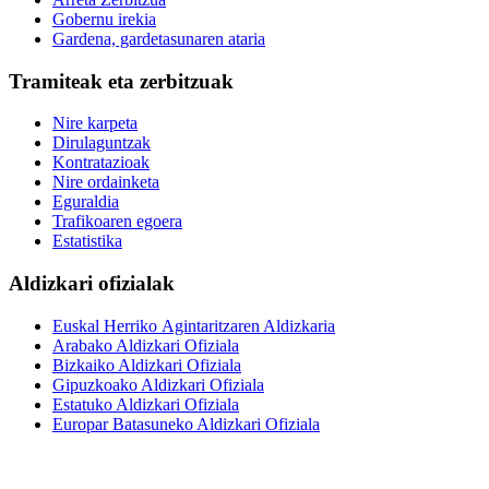
Gobernu irekia
Gardena, gardetasunaren ataria
Tramiteak eta zerbitzuak
Nire karpeta
Dirulaguntzak
Kontratazioak
Nire ordainketa
Eguraldia
Trafikoaren egoera
Estatistika
Aldizkari ofizialak
Euskal Herriko Agintaritzaren Aldizkaria
Arabako Aldizkari Ofiziala
Bizkaiko Aldizkari Ofiziala
Gipuzkoako Aldizkari Ofiziala
Estatuko Aldizkari Ofiziala
Europar Batasuneko Aldizkari Ofiziala