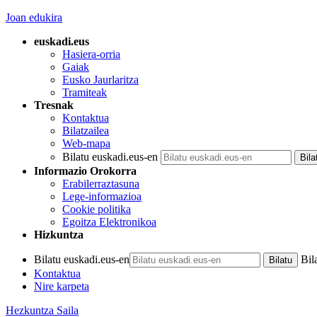
Joan edukira
euskadi.eus
Hasiera-orria
Gaiak
Eusko Jaurlaritza
Tramiteak
Tresnak
Kontaktua
Bilatzailea
Web-mapa
Bilatu euskadi.eus-en
Informazio Orokorra
Erabilerraztasuna
Lege-informazioa
Cookie politika
Egoitza Elektronikoa
Hizkuntza
Bilatu euskadi.eus-en
Bil
Kontaktua
Nire karpeta
Hezkuntza Saila