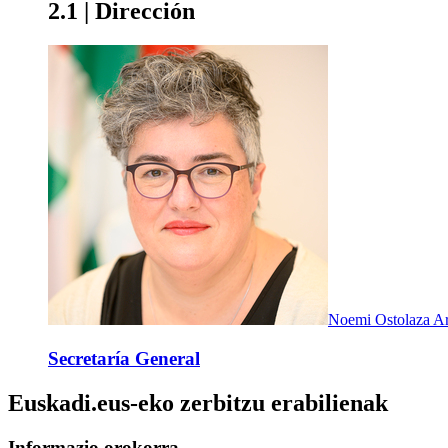
2.1 | Dirección
Noemi Ostolaza A
Secretaría General
Euskadi.eus-eko zerbitzu erabilienak
Informazio orokorra