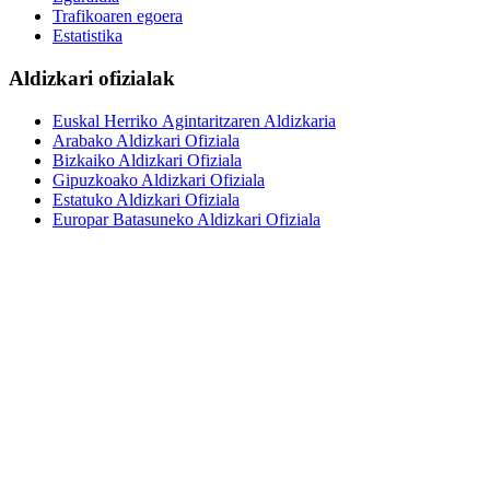
Trafikoaren egoera
Estatistika
Aldizkari ofizialak
Euskal Herriko Agintaritzaren Aldizkaria
Arabako Aldizkari Ofiziala
Bizkaiko Aldizkari Ofiziala
Gipuzkoako Aldizkari Ofiziala
Estatuko Aldizkari Ofiziala
Europar Batasuneko Aldizkari Ofiziala