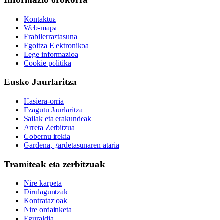
Kontaktua
Web-mapa
Erabilerraztasuna
Egoitza Elektronikoa
Lege informazioa
Cookie politika
Eusko Jaurlaritza
Hasiera-orria
Ezagutu Jaurlaritza
Sailak eta erakundeak
Arreta Zerbitzua
Gobernu irekia
Gardena, gardetasunaren ataria
Tramiteak eta zerbitzuak
Nire karpeta
Dirulaguntzak
Kontratazioak
Nire ordainketa
Eguraldia