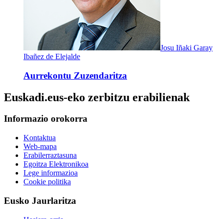
Josu Iñaki Garay
Ibañez de Elejalde
Aurrekontu Zuzendaritza
Euskadi.eus-eko zerbitzu erabilienak
Informazio orokorra
Kontaktua
Web-mapa
Erabilerraztasuna
Egoitza Elektronikoa
Lege informazioa
Cookie politika
Eusko Jaurlaritza