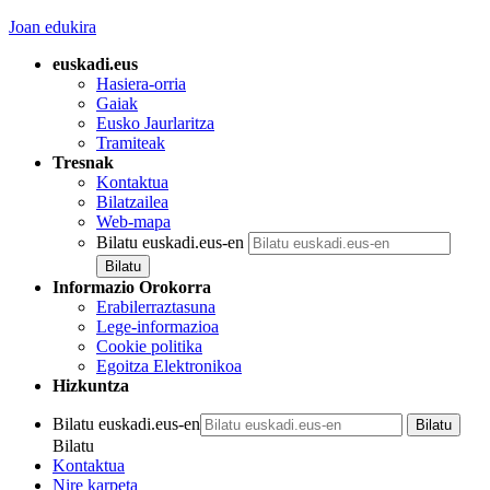
Joan edukira
euskadi.eus
Hasiera-orria
Gaiak
Eusko Jaurlaritza
Tramiteak
Tresnak
Kontaktua
Bilatzailea
Web-mapa
Bilatu euskadi.eus-en
Informazio Orokorra
Erabilerraztasuna
Lege-informazioa
Cookie politika
Egoitza Elektronikoa
Hizkuntza
Bilatu euskadi.eus-en
Bilatu
Kontaktua
Nire karpeta