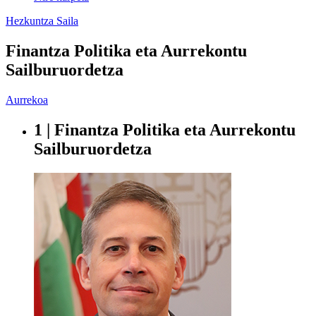
Hezkuntza Saila
Finantza Politika eta Aurrekontu
Sailburuordetza
Aurrekoa
1 | Finantza Politika eta Aurrekontu
Sailburuordetza