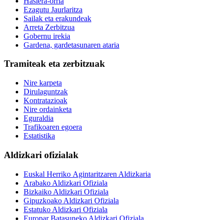
Hasiera-orria
Ezagutu Jaurlaritza
Sailak eta erakundeak
Arreta Zerbitzua
Gobernu irekia
Gardena, gardetasunaren ataria
Tramiteak eta zerbitzuak
Nire karpeta
Dirulaguntzak
Kontratazioak
Nire ordainketa
Eguraldia
Trafikoaren egoera
Estatistika
Aldizkari ofizialak
Euskal Herriko Agintaritzaren Aldizkaria
Arabako Aldizkari Ofiziala
Bizkaiko Aldizkari Ofiziala
Gipuzkoako Aldizkari Ofiziala
Estatuko Aldizkari Ofiziala
Europar Batasuneko Aldizkari Ofiziala