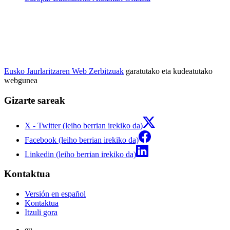
Eusko Jaurlaritzaren Web Zerbitzuak
garatutako eta kudeatutako
webgunea
Gizarte sareak
X - Twitter (leiho berrian irekiko da)
Facebook (leiho berrian irekiko da)
Linkedin (leiho berrian irekiko da)
Kontaktua
Versión en español
Kontaktua
Itzuli gora
eu