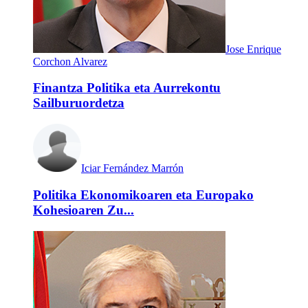
Jose Enrique
Corchon Alvarez
Finantza Politika eta Aurrekontu
Sailburuordetza
Iciar Fernández Marrón
Politika Ekonomikoaren eta Europako
Kohesioaren Zu...