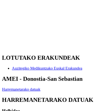
LOTUTAKO ERAKUNDEAK
Auzitegiko Medikuntzako Euskal Erakundea
AMEI - Donostia-San Sebastian
Harremanetarako datuak
HARREMANETARAKO DATUAK
Helbidea