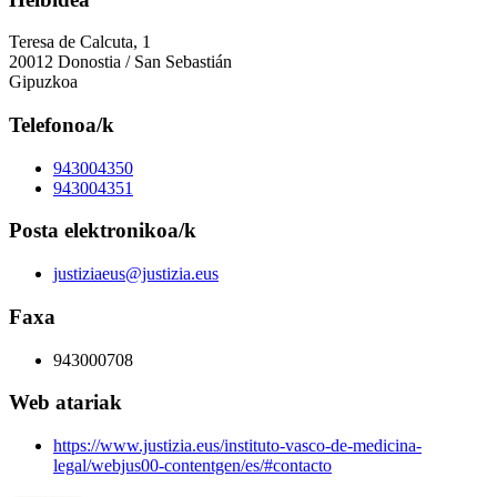
Teresa de Calcuta, 1
20012 Donostia / San Sebastián
Gipuzkoa
Telefonoa/k
943004350
943004351
Posta elektronikoa/k
justiziaeus@justizia.eus
Faxa
943000708
Web atariak
https://www.justizia.eus/instituto-vasco-de-medicina-
legal/webjus00-contentgen/es/#contacto