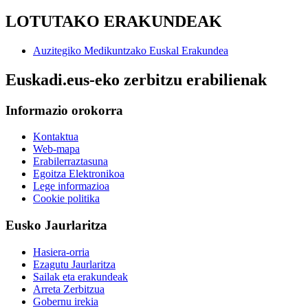
LOTUTAKO ERAKUNDEAK
Auzitegiko Medikuntzako Euskal Erakundea
Euskadi.eus-eko zerbitzu erabilienak
Informazio orokorra
Kontaktua
Web-mapa
Erabilerraztasuna
Egoitza Elektronikoa
Lege informazioa
Cookie politika
Eusko Jaurlaritza
Hasiera-orria
Ezagutu Jaurlaritza
Sailak eta erakundeak
Arreta Zerbitzua
Gobernu irekia