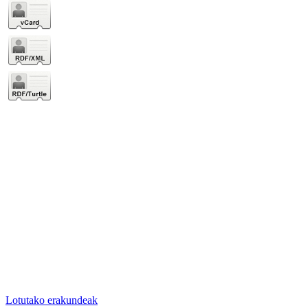
Lotutako erakundeak