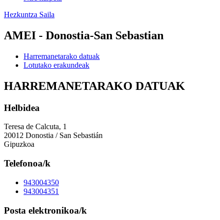
Hezkuntza Saila
AMEI - Donostia-San Sebastian
Harremanetarako datuak
Lotutako erakundeak
HARREMANETARAKO DATUAK
Helbidea
Teresa de Calcuta, 1
20012 Donostia / San Sebastián
Gipuzkoa
Telefonoa/k
943004350
943004351
Posta elektronikoa/k