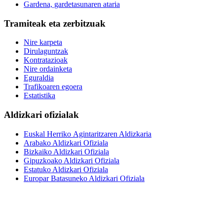
Gardena, gardetasunaren ataria
Tramiteak eta zerbitzuak
Nire karpeta
Dirulaguntzak
Kontratazioak
Nire ordainketa
Eguraldia
Trafikoaren egoera
Estatistika
Aldizkari ofizialak
Euskal Herriko Agintaritzaren Aldizkaria
Arabako Aldizkari Ofiziala
Bizkaiko Aldizkari Ofiziala
Gipuzkoako Aldizkari Ofiziala
Estatuko Aldizkari Ofiziala
Europar Batasuneko Aldizkari Ofiziala