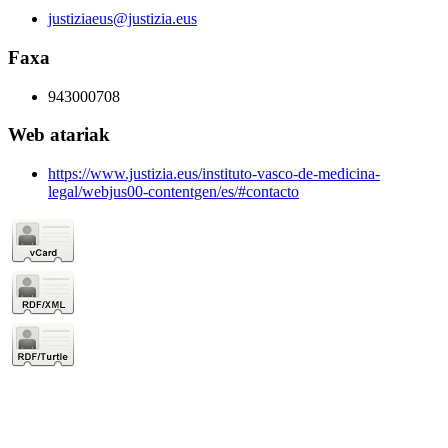
justiziaeus@justizia.eus
Faxa
943000708
Web atariak
https://www.justizia.eus/instituto-vasco-de-medicina-
legal/webjus00-contentgen/es/#contacto