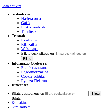
Joan edukira
euskadi.eus
Hasiera-orria
Gaiak
Eusko Jaurlaritza
Tramiteak
Tresnak
Kontaktua
Bilatzailea
Web-mapa
Bilatu euskadi.eus-en
Informazio Orokorra
Erabilerraztasuna
Lege-informazioa
Cookie politika
Egoitza Elektronikoa
Hizkuntza
Bilatu euskadi.eus-en
Bilatu
Kontaktua
Nire karpeta