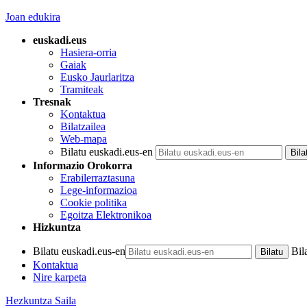
Joan edukira
euskadi.eus
Hasiera-orria
Gaiak
Eusko Jaurlaritza
Tramiteak
Tresnak
Kontaktua
Bilatzailea
Web-mapa
Bilatu euskadi.eus-en
Informazio Orokorra
Erabilerraztasuna
Lege-informazioa
Cookie politika
Egoitza Elektronikoa
Hizkuntza
Bilatu euskadi.eus-en
Bil
Kontaktua
Nire karpeta
Hezkuntza Saila