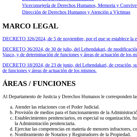
Viceconsejería de Derechos Humanos, Memoria y Convive
Dirección de Derechos Humanos y Atención a Víctimas
MARCO LEGAL
DECRETO 326/2024, de 5 de noviembre, por el que se establece la es
DECRETO 36/2024, de 30 de julio, del Lehendakari, de modificación
Vasco, y de determinación de funciones y áreas de actuación de los m
DECRETO 18/2024, de 23 de junio, del Lehendakari, de creación, su
de funciones y áreas de actuación de los mismos.
ÁREAS / FUNCIONES
Al Departamento de Justicia y Derechos Humanos le corresponden las 
Atender las relaciones con el Poder Judicial.
Provisión de medios para el funcionamiento de la Administració
Establecimientos penitenciarios, en especial su organización, fu
la Administración penitenciaria.
Ejercitar las competencias en materia de menores infractores, c
Nombramiento de Notarios y Registradores de la Propiedad.