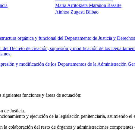
ncia
Maria Arritokieta Marañon Basarte
Ainhoa Zugasti Bilbao
tructura orgánica y funcional del Departamento de Justicia y Derech
 del Decreto de creación, supresión y modificación de los Departamen
ismos.
presión y modificación de los Departamentos de la Administración Ge
siguientes funciones y áreas de actuación:
n de Justicia.
ncionamiento y ejecución de la legislación penitenciaria, asumiendo el ej
on la colaboración del resto de órganos y administraciones competentes 