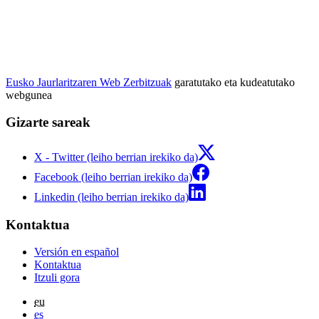
Eusko Jaurlaritzaren Web Zerbitzuak
garatutako eta kudeatutako
webgunea
Gizarte sareak
X - Twitter (leiho berrian irekiko da)
Facebook (leiho berrian irekiko da)
Linkedin (leiho berrian irekiko da)
Kontaktua
Versión en español
Kontaktua
Itzuli gora
eu
es