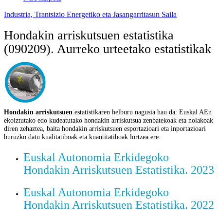
Industria, Trantsizio Energetiko eta Jasangarritasun Saila
Hondakin arriskutsuen estatistika
(090209). Aurreko urteetako estatistikak
Hon
dakin arriskutsuen
estatistikaren helburu nagusia hau da: Euskal AEn
ekoiztutako edo kudeatutako hondakin arriskutsua zenbatekoak eta nolakoak
diren zehaztea, baita hondakin arriskutsuen esportazioari eta inportazioari
buruzko datu kualitatiboak eta kuantitatiboak lortzea ere.
Euskal Autonomia Erkidegoko
Hondakin Arriskutsuen Estatistika. 2023
Euskal Autonomia Erkidegoko
Hondakin Arriskutsuen Estatistika. 2022