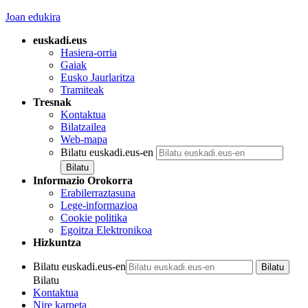
Joan edukira
euskadi.eus
Hasiera-orria
Gaiak
Eusko Jaurlaritza
Tramiteak
Tresnak
Kontaktua
Bilatzailea
Web-mapa
Bilatu euskadi.eus-en
Informazio Orokorra
Erabilerraztasuna
Lege-informazioa
Cookie politika
Egoitza Elektronikoa
Hizkuntza
Bilatu euskadi.eus-en
Bilatu
Kontaktua
Nire karpeta