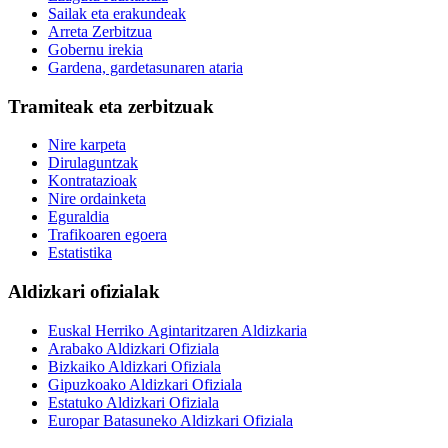
Sailak eta erakundeak
Arreta Zerbitzua
Gobernu irekia
Gardena, gardetasunaren ataria
Tramiteak eta zerbitzuak
Nire karpeta
Dirulaguntzak
Kontratazioak
Nire ordainketa
Eguraldia
Trafikoaren egoera
Estatistika
Aldizkari ofizialak
Euskal Herriko Agintaritzaren Aldizkaria
Arabako Aldizkari Ofiziala
Bizkaiko Aldizkari Ofiziala
Gipuzkoako Aldizkari Ofiziala
Estatuko Aldizkari Ofiziala
Europar Batasuneko Aldizkari Ofiziala