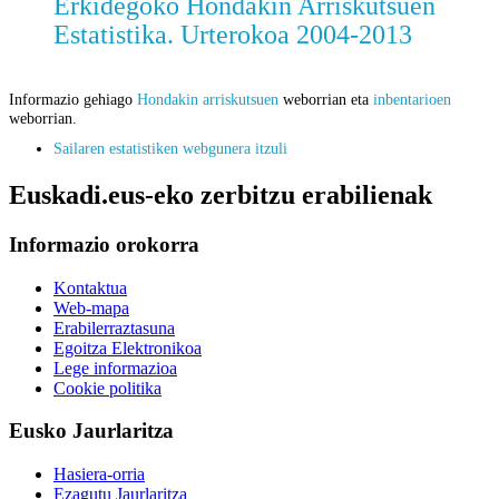
Erkidegoko Hondakin Arriskutsuen
Estatistika. Urterokoa 2004-2013
Informazio gehiago
Hondakin arriskutsuen
weborrian eta
inbentarioen
weborrian.
Sailaren estatistiken webgunera itzuli
Euskadi.eus-eko zerbitzu erabilienak
Informazio orokorra
Kontaktua
Web-mapa
Erabilerraztasuna
Egoitza Elektronikoa
Lege informazioa
Cookie politika
Eusko Jaurlaritza
Hasiera-orria
Ezagutu Jaurlaritza