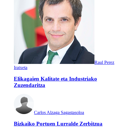
Raul Perez
Iratxeta
Elikagaien Kalitate eta Industriako
Zuzendaritza
Carlos Alzaga Sagastasoloa
Bizkaiko Portuen Lurralde Zerbitzua