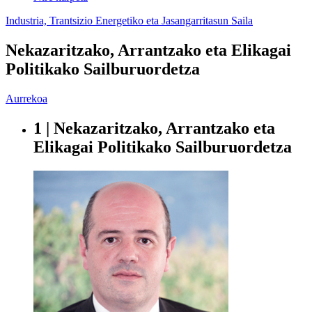
Industria, Trantsizio Energetiko eta Jasangarritasun Saila
Nekazaritzako, Arrantzako eta Elikagai
Politikako Sailburuordetza
Aurrekoa
1 | Nekazaritzako, Arrantzako eta
Elikagai Politikako Sailburuordetza