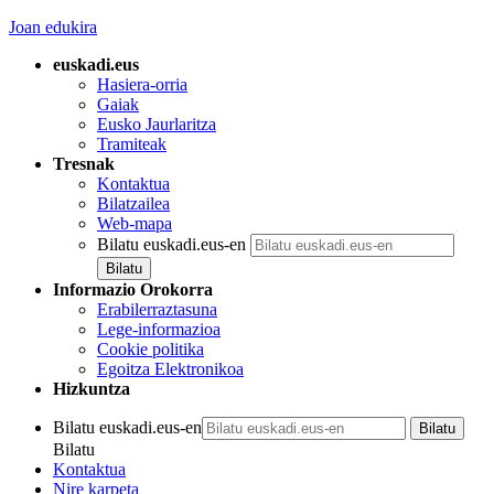
Joan edukira
euskadi.eus
Hasiera-orria
Gaiak
Eusko Jaurlaritza
Tramiteak
Tresnak
Kontaktua
Bilatzailea
Web-mapa
Bilatu euskadi.eus-en
Informazio Orokorra
Erabilerraztasuna
Lege-informazioa
Cookie politika
Egoitza Elektronikoa
Hizkuntza
Bilatu euskadi.eus-en
Bilatu
Kontaktua
Nire karpeta