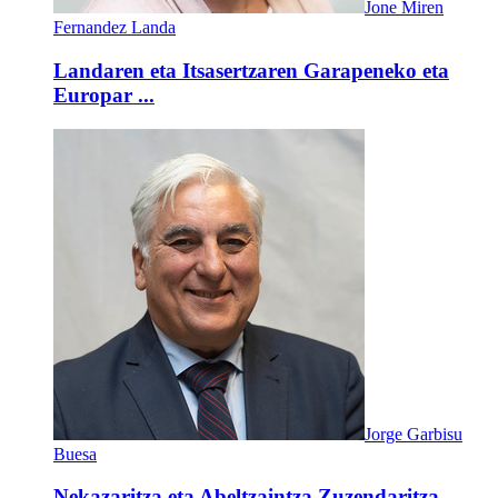
Jone Miren
Fernandez Landa
Landaren eta Itsasertzaren Garapeneko eta
Europar ...
Jorge Garbisu
Buesa
Nekazaritza eta Abeltzaintza Zuzendaritza