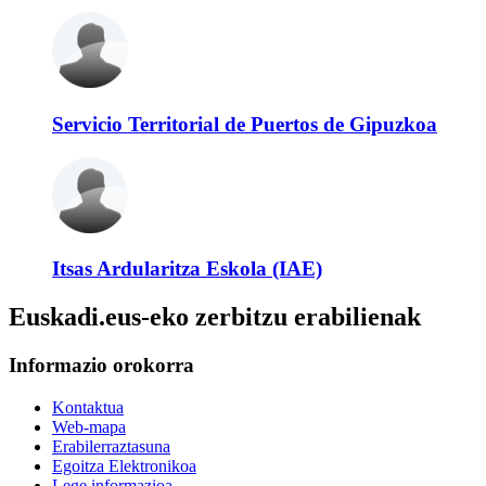
Servicio Territorial de Puertos de Gipuzkoa
Itsas Ardularitza Eskola (IAE)
Euskadi.eus-eko zerbitzu erabilienak
Informazio orokorra
Kontaktua
Web-mapa
Erabilerraztasuna
Egoitza Elektronikoa
Lege informazioa