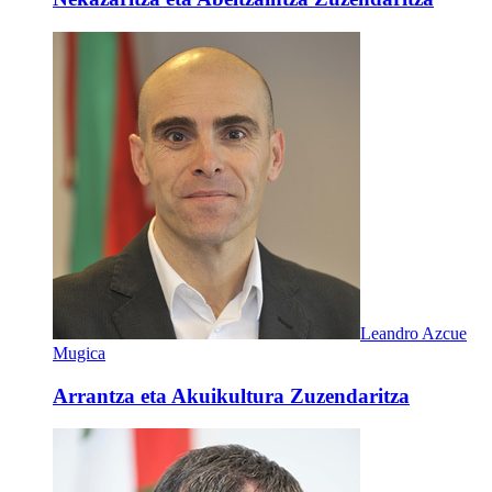
Leandro Azcue
Mugica
Arrantza eta Akuikultura Zuzendaritza