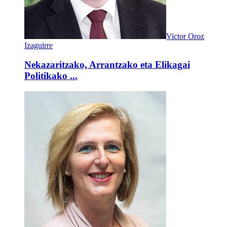
Victor Oroz
Izaguirre
Nekazaritzako, Arrantzako eta Elikagai
Politikako ...