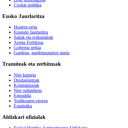
Cookie politika
Eusko Jaurlaritza
Hasiera-orria
Ezagutu Jaurlaritza
Sailak eta erakundeak
Arreta Zerbitzua
Gobernu irekia
Gardena, gardetasunaren ataria
Tramiteak eta zerbitzuak
Nire karpeta
Dirulaguntzak
Kontratazioak
Nire ordainketa
Eguraldia
Trafikoaren egoera
Estatistika
Aldizkari ofizialak
Euskal Herriko Agintaritzaren Aldizkaria