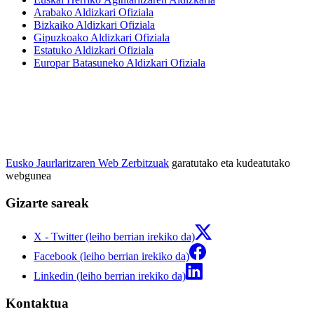
Arabako Aldizkari Ofiziala
Bizkaiko Aldizkari Ofiziala
Gipuzkoako Aldizkari Ofiziala
Estatuko Aldizkari Ofiziala
Europar Batasuneko Aldizkari Ofiziala
Eusko Jaurlaritzaren Web Zerbitzuak
garatutako eta kudeatutako
webgunea
Gizarte sareak
X - Twitter (leiho berrian irekiko da)
Facebook (leiho berrian irekiko da)
Linkedin (leiho berrian irekiko da)
Kontaktua