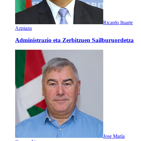
Ricardo Ituarte
Azpiazu
Administrazio eta Zerbitzuen Sailburuordetza
Jose María