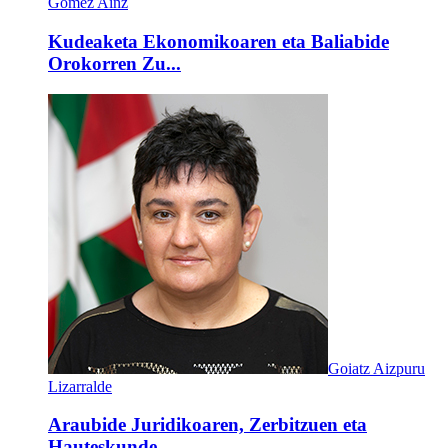
Gomez Ainz
Kudeaketa Ekonomikoaren eta Baliabide
Orokorren Zu...
Goiatz Aizpuru
Lizarralde
Araubide Juridikoaren, Zerbitzuen eta
Hauteskunde ...