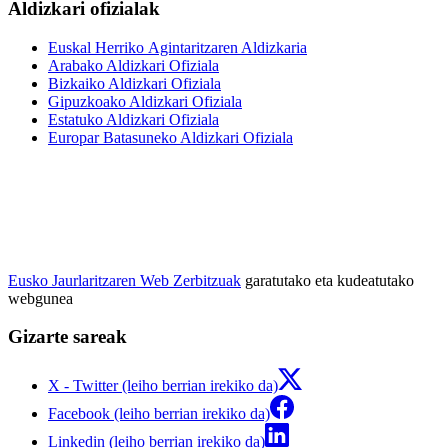
Aldizkari ofizialak
Euskal Herriko Agintaritzaren Aldizkaria
Arabako Aldizkari Ofiziala
Bizkaiko Aldizkari Ofiziala
Gipuzkoako Aldizkari Ofiziala
Estatuko Aldizkari Ofiziala
Europar Batasuneko Aldizkari Ofiziala
Eusko Jaurlaritzaren Web Zerbitzuak
garatutako eta kudeatutako
webgunea
Gizarte sareak
X - Twitter (leiho berrian irekiko da)
Facebook (leiho berrian irekiko da)
Linkedin (leiho berrian irekiko da)