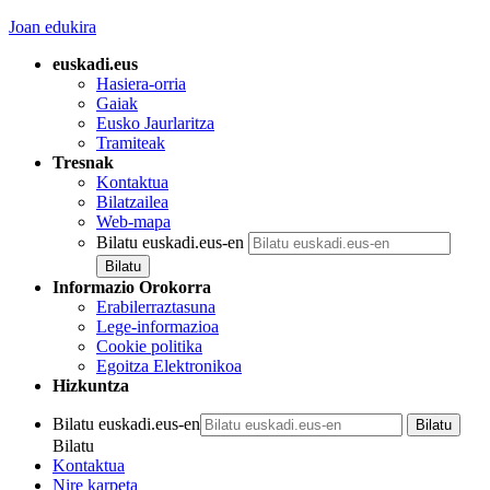
Joan edukira
euskadi.eus
Hasiera-orria
Gaiak
Eusko Jaurlaritza
Tramiteak
Tresnak
Kontaktua
Bilatzailea
Web-mapa
Bilatu euskadi.eus-en
Informazio Orokorra
Erabilerraztasuna
Lege-informazioa
Cookie politika
Egoitza Elektronikoa
Hizkuntza
Bilatu euskadi.eus-en
Bilatu
Kontaktua
Nire karpeta