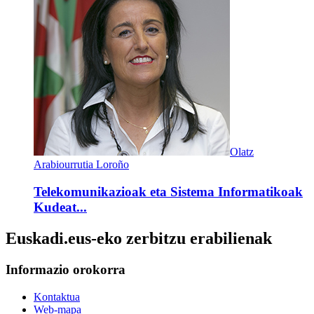
Olatz
Arabiourrutia Loroño
Telekomunikazioak eta Sistema Informatikoak
Kudeat...
Euskadi.eus-eko zerbitzu erabilienak
Informazio orokorra
Kontaktua
Web-mapa