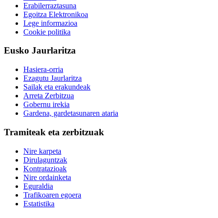
Erabilerraztasuna
Egoitza Elektronikoa
Lege informazioa
Cookie politika
Eusko Jaurlaritza
Hasiera-orria
Ezagutu Jaurlaritza
Sailak eta erakundeak
Arreta Zerbitzua
Gobernu irekia
Gardena, gardetasunaren ataria
Tramiteak eta zerbitzuak
Nire karpeta
Dirulaguntzak
Kontratazioak
Nire ordainketa
Eguraldia
Trafikoaren egoera
Estatistika