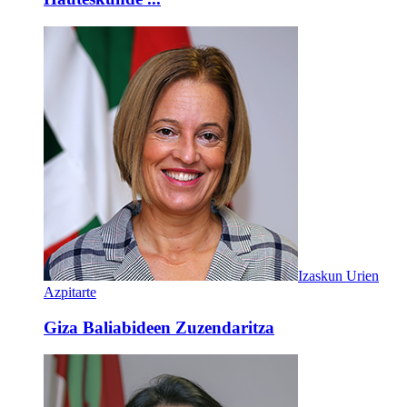
Izaskun Urien
Azpitarte
Giza Baliabideen Zuzendaritza