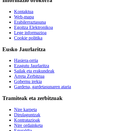
Informazio orokorra
Kontaktua
Web-mapa
Erabilerraztasuna
Egoitza Elektronikoa
Lege informazioa
Cookie politika
Eusko Jaurlaritza
Hasiera-orria
Ezagutu Jaurlaritza
Sailak eta erakundeak
Arreta Zerbitzua
Gobernu irekia
Gardena, gardetasunaren ataria
Tramiteak eta zerbitzuak
Nire karpeta
Dirulaguntzak
Kontratazioak
Nire ordainketa
Eguraldia