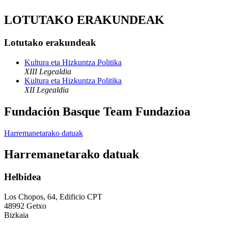
LOTUTAKO ERAKUNDEAK
Lotutako erakundeak
Kultura eta Hizkuntza Politika
XIII Legealdia
Kultura eta Hizkuntza Politika
XII Legealdia
Fundación Basque Team Fundazioa
Harremanetarako datuak
Harremanetarako datuak
Helbidea
Los Chopos, 64, Edificio CPT
48992 Getxo
Bizkaia