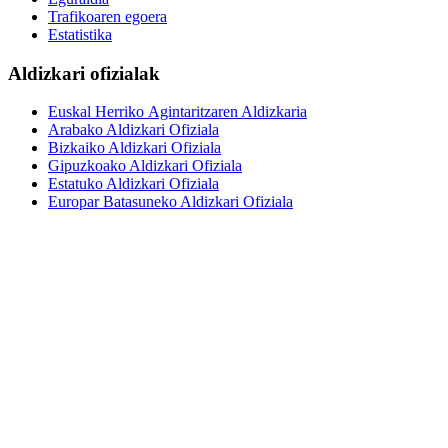
Trafikoaren egoera
Estatistika
Aldizkari ofizialak
Euskal Herriko Agintaritzaren Aldizkaria
Arabako Aldizkari Ofiziala
Bizkaiko Aldizkari Ofiziala
Gipuzkoako Aldizkari Ofiziala
Estatuko Aldizkari Ofiziala
Europar Batasuneko Aldizkari Ofiziala