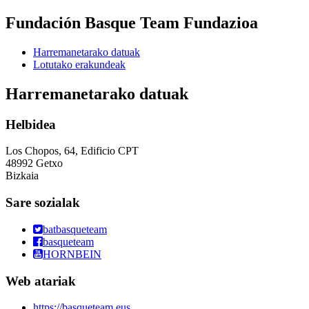
Fundación Basque Team Fundazioa
Harremanetarako datuak
Lotutako erakundeak
Harremanetarako datuak
Helbidea
Los Chopos, 64, Edificio CPT
48992 Getxo
Bizkaia
Sare sozialak
batbasqueteam
basqueteam
HORNBEIN
Web atariak
https://basqueteam.eus