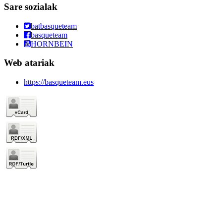
Sare sozialak
batbasqueteam
basqueteam
HORNBEIN
Web atariak
https://basqueteam.eus