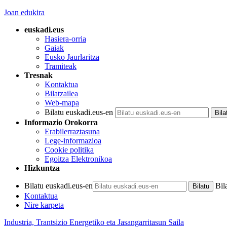
Joan edukira
euskadi.eus
Hasiera-orria
Gaiak
Eusko Jaurlaritza
Tramiteak
Tresnak
Kontaktua
Bilatzailea
Web-mapa
Bilatu euskadi.eus-en
Informazio Orokorra
Erabilerraztasuna
Lege-informazioa
Cookie politika
Egoitza Elektronikoa
Hizkuntza
Bilatu euskadi.eus-en
Bil
Kontaktua
Nire karpeta
Industria, Trantsizio Energetiko eta Jasangarritasun Saila