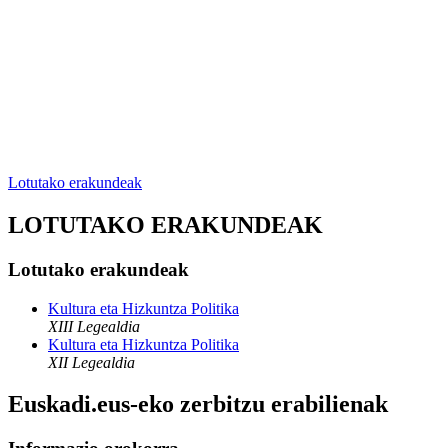
Lotutako erakundeak
LOTUTAKO ERAKUNDEAK
Lotutako erakundeak
Kultura eta Hizkuntza Politika
XIII Legealdia
Kultura eta Hizkuntza Politika
XII Legealdia
Euskadi.eus-eko zerbitzu erabilienak