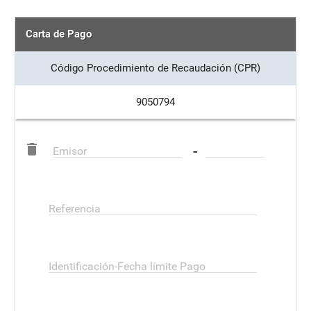
Carta de Pago
Código Procedimiento de Recaudación (CPR)
9050794
delete
-
Emisor
Referencia
Identificación-Fecha límite Pago