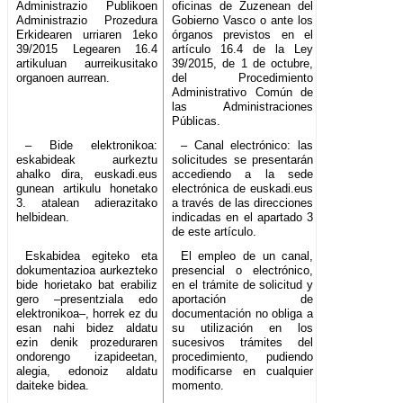
Administrazio Publikoen
oficinas de Zuzenean del
Administrazio Prozedura
Gobierno Vasco o ante los
Erkidearen urriaren 1eko
órganos previstos en el
39/2015 Legearen 16.4
artículo 16.4 de la Ley
artikuluan aurreikusitako
39/2015, de 1 de octubre,
organoen aurrean.
del Procedimiento
Administrativo Común de
las Administraciones
Públicas.
– Bide elektronikoa:
– Canal electrónico: las
eskabideak aurkeztu
solicitudes se presentarán
ahalko dira, euskadi.eus
accediendo a la sede
gunean artikulu honetako
electrónica de euskadi.eus
3. atalean adierazitako
a través de las direcciones
helbidean.
indicadas en el apartado 3
de este artículo.
Eskabidea egiteko eta
El empleo de un canal,
dokumentazioa aurkezteko
presencial o electrónico,
bide horietako bat erabiliz
en el trámite de solicitud y
gero –presentziala edo
aportación de
elektronikoa–, horrek ez du
documentación no obliga a
esan nahi bidez aldatu
su utilización en los
ezin denik prozeduraren
sucesivos trámites del
ondorengo izapideetan,
procedimiento, pudiendo
alegia, edonoiz aldatu
modificarse en cualquier
daiteke bidea.
momento.