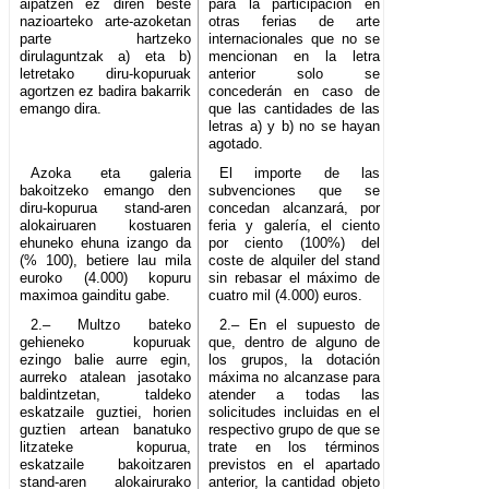
aipatzen ez diren beste
para la participación en
nazioarteko arte-azoketan
otras ferias de arte
parte hartzeko
internacionales que no se
dirulaguntzak a) eta b)
mencionan en la letra
letretako diru-kopuruak
anterior solo se
agortzen ez badira bakarrik
concederán en caso de
emango dira.
que las cantidades de las
letras a) y b) no se hayan
agotado.
Azoka eta galeria
El importe de las
bakoitzeko emango den
subvenciones que se
diru-kopurua stand-aren
concedan alcanzará, por
alokairuaren kostuaren
feria y galería, el ciento
ehuneko ehuna izango da
por ciento (100%) del
(% 100), betiere lau mila
coste de alquiler del stand
euroko (4.000) kopuru
sin rebasar el máximo de
maximoa gainditu gabe.
cuatro mil (4.000) euros.
2.– Multzo bateko
2.– En el supuesto de
gehieneko kopuruak
que, dentro de alguno de
ezingo balie aurre egin,
los grupos, la dotación
aurreko atalean jasotako
máxima no alcanzase para
baldintzetan, taldeko
atender a todas las
eskatzaile guztiei, horien
solicitudes incluidas en el
guztien artean banatuko
respectivo grupo de que se
litzateke kopurua,
trate en los términos
eskatzaile bakoitzaren
previstos en el apartado
stand-aren alokairurako
anterior, la cantidad objeto