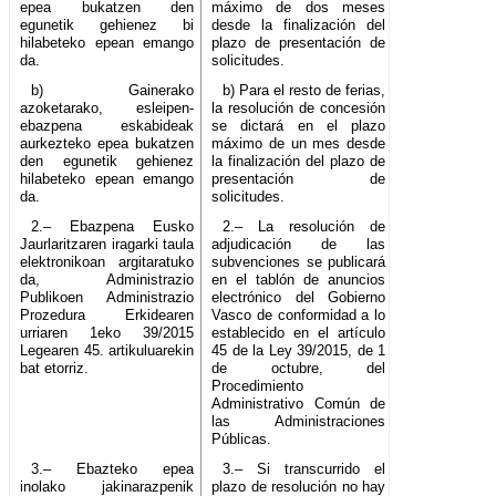
epea bukatzen den
máximo de dos meses
egunetik gehienez bi
desde la finalización del
hilabeteko epean emango
plazo de presentación de
da.
solicitudes.
b) Gainerako
b) Para el resto de ferias,
azoketarako, esleipen-
la resolución de concesión
ebazpena eskabideak
se dictará en el plazo
aurkezteko epea bukatzen
máximo de un mes desde
den egunetik gehienez
la finalización del plazo de
hilabeteko epean emango
presentación de
da.
solicitudes.
2.– Ebazpena Eusko
2.– La resolución de
Jaurlaritzaren iragarki taula
adjudicación de las
elektronikoan argitaratuko
subvenciones se publicará
da, Administrazio
en el tablón de anuncios
Publikoen Administrazio
electrónico del Gobierno
Prozedura Erkidearen
Vasco de conformidad a lo
urriaren 1eko 39/2015
establecido en el artículo
Legearen 45. artikuluarekin
45 de la Ley 39/2015, de 1
bat etorriz.
de octubre, del
Procedimiento
Administrativo Común de
las Administraciones
Públicas.
3.– Ebazteko epea
3.– Si transcurrido el
inolako jakinarazpenik
plazo de resolución no hay