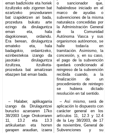
eman badizkiote eta horiek
o sancionador que,
itzultzeko edo zigorren bat
habiéndose iniciado en el
ezartzeko prozeduraren
marco de ayudas o
bat izapidetzen ari bada,
subvenciones de la misma
prozedura bukatu arte
naturaleza concedidas por
ezingo da dirulaguntza
la Administración General
eman eta, hala
de la Comunidad
dagokionean, ordaindu.
Autónoma Vasca y sus
Era berean, dirulaguntza
organismos autónomos, se
emateko eta, hala
halle todavía en
badagokio, ordaintzeko,
tramitación. Asimismo, la
ezinbestekoa izango da
concesión, y, en su caso,
jasotako dirulaguntza
el pago de la subvención
itzultzea, itzulketa-
quedará condicionado al
prozedura bat amaitzean
reingreso de la subvención
ebazpen bat eman bada.
recibida cuando, a la
finalización de un
procedimiento de reintegro
se hubiera dictado
resolución en tal sentido.
– Halaber, aplikagarria
– Así mismo, será de
izango da Dirulaguntzei
aplicación lo dispuesto con
buruzko azaroaren 17ko
carácter general en los
38/2003 Lege Orokorraren
artículos 11, 12.3 y 12.4
11, 13.2 eta 13.3
de la Ley 38/2003, de 17
artikuluetan eta horren
de noviembre, General de
garapen araudian, izaera
Subvenciones y su