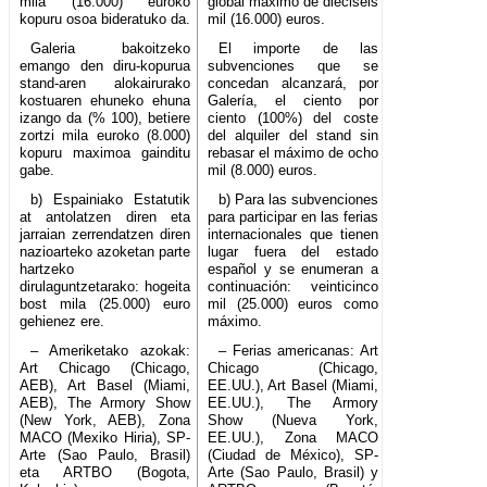
mila (16.000) euroko
global máximo de dieciséis
kopuru osoa bideratuko da.
mil (16.000) euros.
Galeria bakoitzeko
El importe de las
emango den diru-kopurua
subvenciones que se
stand-aren alokairurako
concedan alcanzará, por
kostuaren ehuneko ehuna
Galería, el ciento por
izango da (% 100), betiere
ciento (100%) del coste
zortzi mila euroko (8.000)
del alquiler del stand sin
kopuru maximoa gainditu
rebasar el máximo de ocho
gabe.
mil (8.000) euros.
b) Espainiako Estatutik
b) Para las subvenciones
at antolatzen diren eta
para participar en las ferias
jarraian zerrendatzen diren
internacionales que tienen
nazioarteko azoketan parte
lugar fuera del estado
hartzeko
español y se enumeran a
dirulaguntzetarako: hogeita
continuación: veinticinco
bost mila (25.000) euro
mil (25.000) euros como
gehienez ere.
máximo.
– Ameriketako azokak:
– Ferias americanas: Art
Art Chicago (Chicago,
Chicago (Chicago,
AEB), Art Basel (Miami,
EE.UU.), Art Basel (Miami,
AEB), The Armory Show
EE.UU.), The Armory
(New York, AEB), Zona
Show (Nueva York,
MACO (Mexiko Hiria), SP-
EE.UU.), Zona MACO
Arte (Sao Paulo, Brasil)
(Ciudad de México), SP-
eta ARTBO (Bogota,
Arte (Sao Paulo, Brasil) y