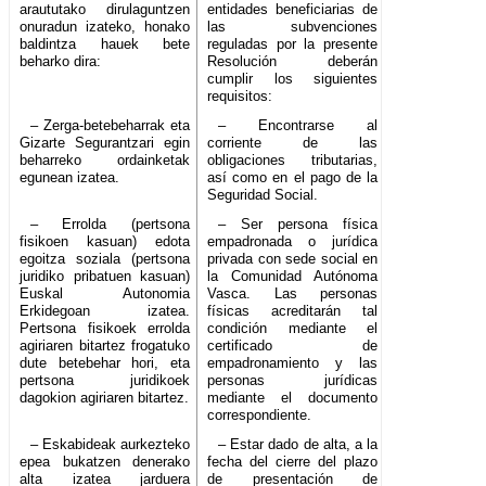
araututako dirulaguntzen
entidades beneficiarias de
onuradun izateko, honako
las subvenciones
baldintza hauek bete
reguladas por la presente
beharko dira:
Resolución deberán
cumplir los siguientes
requisitos:
– Zerga-betebeharrak eta
– Encontrarse al
Gizarte Segurantzari egin
corriente de las
beharreko ordainketak
obligaciones tributarias,
egunean izatea.
así como en el pago de la
Seguridad Social.
– Errolda (pertsona
– Ser persona física
fisikoen kasuan) edota
empadronada o jurídica
egoitza soziala (pertsona
privada con sede social en
juridiko pribatuen kasuan)
la Comunidad Autónoma
Euskal Autonomia
Vasca. Las personas
Erkidegoan izatea.
físicas acreditarán tal
Pertsona fisikoek errolda
condición mediante el
agiriaren bitartez frogatuko
certificado de
dute betebehar hori, eta
empadronamiento y las
pertsona juridikoek
personas jurídicas
dagokion agiriaren bitartez.
mediante el documento
correspondiente.
– Eskabideak aurkezteko
– Estar dado de alta, a la
epea bukatzen denerako
fecha del cierre del plazo
alta izatea jarduera
de presentación de