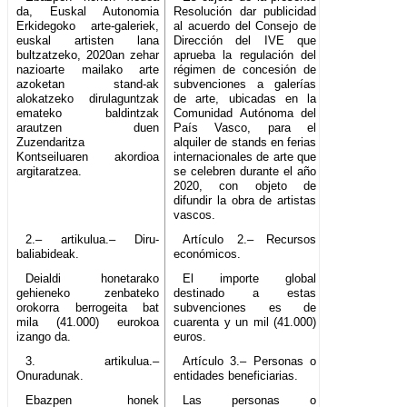
da, Euskal Autonomia
Resolución dar publicidad
Erkidegoko arte-galeriek,
al acuerdo del Consejo de
euskal artisten lana
Dirección del IVE que
bultzatzeko, 2020an zehar
aprueba la regulación del
nazioarte mailako arte
régimen de concesión de
azoketan stand-ak
subvenciones a galerías
alokatzeko dirulaguntzak
de arte, ubicadas en la
emateko baldintzak
Comunidad Autónoma del
arautzen duen
País Vasco, para el
Zuzendaritza
alquiler de stands en ferias
Kontseiluaren akordioa
internacionales de arte que
argitaratzea.
se celebren durante el año
2020, con objeto de
difundir la obra de artistas
vascos.
2.– artikulua.– Diru-
Artículo 2.– Recursos
baliabideak.
económicos.
Deialdi honetarako
El importe global
gehieneko zenbateko
destinado a estas
orokorra berrogeita bat
subvenciones es de
mila (41.000) eurokoa
cuarenta y un mil (41.000)
izango da.
euros.
3. artikulua.–
Artículo 3.– Personas o
Onuradunak.
entidades beneficiarias.
Ebazpen honek
Las personas o