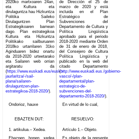
2020ko martxoaren 24an,
de Dirección el 25 de
eta Kultura eta
marzo de 2020 y está
dirulaguntza hau Hizkuntza
incluida en el Plan
Politika Saileko
Estratégico de
Dirulaguntzen Plan
Subvenciones del
Estrategikoaren barnean
Departamento de Cultura y
dago. Plan estrategikoa
Política Lingüística
Kultura eta Hizkuntza
aprobado para el periodo
Politikako sailburuaren
2018-2020 mediante Orden
2018ko urtarrilaren 31ko
de 31 de enero de 2018,
Aginduaren bidez onartu
del Consejero de Cultura
da 2018-2020 urteetarako
Política Lingüística y
eta Sailaren web orrian
publicado en la web del
argitaratu da
citado Departamento
(
https://www.euskadi.eus/eusko-
(
http://www.euskadi.eus./gobierno-
jaurlaritza/-/sail-
vasco/-/plan-
plana/sailaren-
departamental/plan-
dirulaguntzen-plan-
estrategico-de-
estrategikoa-2018-2020/
).
subvenciones-del-
departamento-2018-2020/
).
Ondorioz, hauxe
En virtud de lo cual,
EBAZTEN DUT:
RESUELVO:
1. artikulua.– Xedea.
Artículo 1.– Objeto.
Ebazpen honen xedea
Es objeto de la presente