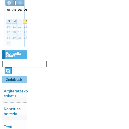
Kontsulta
erraza
Zerbitzuak
Argitaratzeko
eskatu
Kontsulta
berezia
Testu