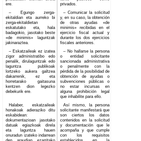
ere.
privados.
– Egungo zerga-
– Comunicar la solicitud
ekitaldian eta aurreko bi
y, en su caso, la obtención
zerga-ekitaldietan
de otras ayudas «de
eskatutako eta, hala
minimis» recibidas en el
badagokio, jasotako beste
ejercicio fiscal actual y
«de minimis» laguntzak
durante los dos ejercicios
jakinaraztea.
fiscales anteriores.
– Eskatzaileak ez izatea
– No hallarse la persona
zigor administratibo edo
o entidad solicitante
penalik, dirulaguntzak edo
sancionada administrativa
laguntza publikoak
o penalmente con la
lortzeko aukera galtzea
pérdida de la posibilidad de
dakarrenik, ez eta
obtención de ayudas o
horretarako gaitasuna
subvenciones públicas o
kentzen dion legezko
no estar incursas en
debekurik ere.
alguna prohibición legal
que inhabilite para ello.
Halaber, eskatzaileak
Así mismo, la persona
honakoak adieraziko ditu
solicitante manifestará que
eskabidean:
son ciertos los datos
dokumentazioan jasotako
contenidos en la solicitud
datuak egiazkoak direla
y documentación que le
eta laguntza hauen
acompaña y que cumple
onuradun izateko indarrean
con los requisitos
den araudian ezarritako
establecidos en la