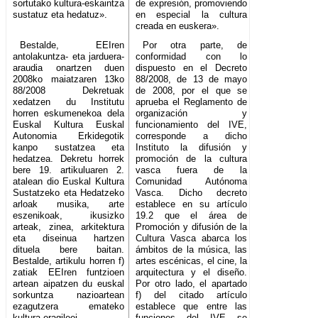
sortutako kultura-eskaintza
de expresión, promoviendo
sustatuz eta hedatuz».
en especial la cultura
creada en euskera».
Bestalde, EEIren
Por otra parte, de
antolakuntza- eta jarduera-
conformidad con lo
araudia onartzen duen
dispuesto en el Decreto
2008ko maiatzaren 13ko
88/2008, de 13 de mayo
88/2008 Dekretuak
de 2008, por el que se
xedatzen du Institutu
aprueba el Reglamento de
horren eskumenekoa dela
organización y
Euskal Kultura Euskal
funcionamiento del IVE,
Autonomia Erkidegotik
corresponde a dicho
kanpo sustatzea eta
Instituto la difusión y
hedatzea. Dekretu horrek
promoción de la cultura
bere 19. artikuluaren 2.
vasca fuera de la
atalean dio Euskal Kultura
Comunidad Autónoma
Sustatzeko eta Hedatzeko
Vasca. Dicho decreto
arloak musika, arte
establece en su artículo
eszenikoak, ikusizko
19.2 que el área de
arteak, zinea, arkitektura
Promoción y difusión de la
eta diseinua hartzen
Cultura Vasca abarca los
dituela bere baitan.
ámbitos de la música, las
Bestalde, artikulu horren f)
artes escénicas, el cine, la
zatiak EEIren funtzioen
arquitectura y el diseño.
artean aipatzen du euskal
Por otro lado, el apartado
sorkuntza nazioartean
f) del citado artículo
ezagutzera emateko
establece que entre las
kultura-eragileei
funciones del IVE se