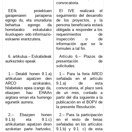
convocatoria.
EEIk proiektuen
El IVE realizará el
garapenaren jarraipena
seguimiento del desarrollo
egingo du, eta onuraduna
de los proyectos, y la
behartua egongo da
persona beneficiaria estará
horretarako eskatutako
obligada a responder a los
ikuskapen- edo informazio-
requerimientos de
eskaerei erantzutera.
inspección o de
información que se le
formulen a tal fin.
6. artikulua.– Eskabideak
Artículo 6.– Plazos de
aurkezteko epeak.
presentación de
solicitudes.
1.– Deialdi honen 9.1.a)
1.– Para la feria ARCO
artikuluan aipatzen den
señalada en el artículo
ARCO azokarako,
9.1.a) de esta
hilabeteko epea izango da,
convocatoria, el plazo será
ebazpen hau EHAAn
de un mes, contado a
argitara eman eta hurrengo
partir del día siguiente a la
egunetik aurrera.
publicación en el BOPV de
la presente Resolución.
2.– Ebazpen honen
2.– Para la participación
9.1.b) eta 9.1.c)
en el resto de ferias
artikuluetan aipatzen diren
señaladas en los artículos
azoketan parte hartzeko,
9.1.b) y 9.1. c) de esta