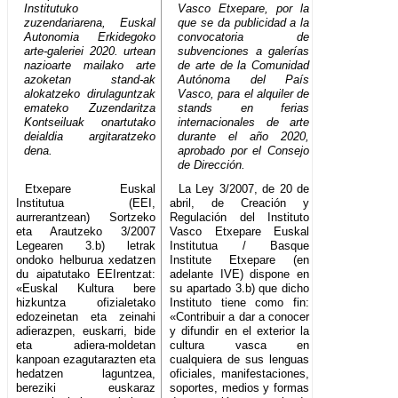
Institutuko
Vasco Etxepare, por la
zuzendariarena, Euskal
que se da publicidad a la
Autonomia Erkidegoko
convocatoria de
arte-galeriei 2020. urtean
subvenciones a galerías
nazioarte mailako arte
de arte de la Comunidad
azoketan stand-ak
Autónoma del País
alokatzeko dirulaguntzak
Vasco, para el alquiler de
emateko Zuzendaritza
stands en ferias
Kontseiluak onartutako
internacionales de arte
deialdia argitaratzeko
durante el año 2020,
dena.
aprobado por el Consejo
de Dirección.
Etxepare Euskal
La Ley 3/2007, de 20 de
Institutua (EEI,
abril, de Creación y
aurrerantzean) Sortzeko
Regulación del Instituto
eta Arautzeko 3/2007
Vasco Etxepare Euskal
Legearen 3.b) letrak
Institutua / Basque
ondoko helburua xedatzen
Institute Etxepare (en
du aipatutako EEIrentzat:
adelante IVE) dispone en
«Euskal Kultura bere
su apartado 3.b) que dicho
hizkuntza ofizialetako
Instituto tiene como fin:
edozeinetan eta zeinahi
«Contribuir a dar a conocer
adierazpen, euskarri, bide
y difundir en el exterior la
eta adiera-moldetan
cultura vasca en
kanpoan ezagutarazten eta
cualquiera de sus lenguas
hedatzen laguntzea,
oficiales, manifestaciones,
bereziki euskaraz
soportes, medios y formas