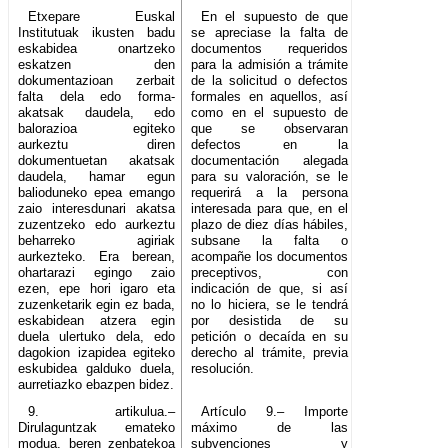
Etxepare Euskal
En el supuesto de que
Institutuak ikusten badu
se apreciase la falta de
eskabidea onartzeko
documentos requeridos
eskatzen den
para la admisión a trámite
dokumentazioan zerbait
de la solicitud o defectos
falta dela edo forma-
formales en aquellos, así
akatsak daudela, edo
como en el supuesto de
balorazioa egiteko
que se observaran
aurkeztu diren
defectos en la
dokumentuetan akatsak
documentación alegada
daudela, hamar egun
para su valoración, se le
balioduneko epea emango
requerirá a la persona
zaio interesdunari akatsa
interesada para que, en el
zuzentzeko edo aurkeztu
plazo de diez días hábiles,
beharreko agiriak
subsane la falta o
aurkezteko. Era berean,
acompañe los documentos
ohartarazi egingo zaio
preceptivos, con
ezen, epe hori igaro eta
indicación de que, si así
zuzenketarik egin ez bada,
no lo hiciera, se le tendrá
eskabidean atzera egin
por desistida de su
duela ulertuko dela, edo
petición o decaída en su
dagokion izapidea egiteko
derecho al trámite, previa
eskubidea galduko duela,
resolución.
aurretiazko ebazpen bidez.
9. artikulua.–
Artículo 9.– Importe
Dirulaguntzak emateko
máximo de las
modua, beren zenbatekoa
subvenciones y