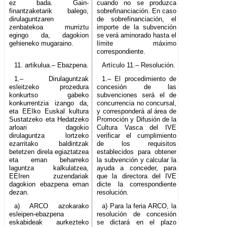
ez bada. Gain-
cuando no se produzca
finantzaketarik balego,
sobrefinanciación. En caso
dirulaguntzaren
de sobrefinanciación, el
zenbatekoa murriztu
importe de la subvención
egingo da, dagokion
se verá aminorado hasta el
gehieneko mugaraino.
límite máximo
correspondiente.
11. artikulua.– Ebazpena.
Artículo 11.– Resolución.
1.– Dirulaguntzak
1.– El procedimiento de
esleitzeko prozedura
concesión de las
konkurtso gabeko
subvenciones será el de
konkurrentzia izango da,
concurrencia no concursal,
eta EEIko Euskal kultura
y corresponderá al área de
Sustatzeko eta Hedatzeko
Promoción y Difusión de la
arloari dagokio
Cultura Vasca del IVE
dirulaguntza lortzeko
verificar el cumplimiento
ezarritako baldintzak
de los requisitos
betetzen direla egiaztatzea
establecidos para obtener
eta eman beharreko
la subvención y calcular la
laguntza kalkulatzea,
ayuda a conceder, para
EEIren zuzendariak
que la directora del IVE
dagokion ebazpena eman
dicte la correspondiente
dezan.
resolución.
a) ARCO azokarako
a) Para la feria ARCO, la
esleipen-ebazpena
resolución de concesión
eskabideak aurkezteko
se dictará en el plazo