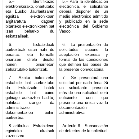
5.– Identifikazio
5.– Para la identificación
elektronikorako, onartutako
electrónica, el solicitante
eta Eusko Jaurlaritzaren
deberá disponer de un
egoitza elektronikoan
medio electrónico admitido
argitaratuta dagoen
y publicado en la sede
bitarteko elektronikoren bat
electrónica del Gobierno
izan beharko du
Vasco.
eskatzaileak.
6.– Eskabideak
6.– La presentación de
aurkezteak esan nahi du
solicitudes supone la
berariaz eta formalki
aceptación expresa y
onartzen direla deialdi
formal de las condiciones
honen oinarrietan
que definen las bases de
zehaztutako baldintzak.
la presente convocatoria.
7.– Azoka bakoitzeko
7.– Se presentará una
eskabide bat aurkeztuko
solicitud por cada feria. Si
da. Eskatzaile batek
un solicitante presenta
eskabide bat baino
más de una solicitud, será
gehiago aurkezten baditu,
suficiente con que
nahikoa izango da
presente una única vez la
administrazio-
documentación
dokumentazioa behin
administrativa.
aurkeztea.
8. artikulua.– Eskabidean
Artículo 8.– Subsanación
egindako akatsak
de defectos de la solicitud.
zuzentzea.