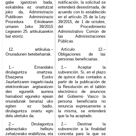
gabe igarotzen bada,
notificación, la solicitud se
eskabidea ez onartutzat
entenderá desestimada, de
joko da, Administrazio
acuerdo con lo establecido
Publikoen Administrazio
en el artículo 25 de la Ley
Prozedura Erkidearen
39/2015, de 1 de octubre,
urriaren 1eko 39/2015
del Procedimiento
Legearen 25. artikuluarekin
Administrativo Común de
bat etorriz.
las Administraciones
Públicas.
12. artikulua.–
Artículo 12.–
Onuradunen betebeharrak.
Obligaciones de las
personas beneficiarias.
1.– Emandako
1.– Aceptar la
dirulaguntza onartzea.
subvención. Si, en el plazo
Ebazpena Eusko
de quince días contados a
Jaurlaritzaren iragarki-taula
partir de la publicación de
elektronikoan argitaratzen
la Resolución en el tablón
den egunetik aurrera
electrónico de anuncios
hamabost eguneko epean
del Gobierno Vasco la
onuradunak berariaz uko
persona beneficiaria no
egiten ez badio,
renuncia expresamente a
dirulaguntza onartu egin
la misma, se entenderá
dela ulertuko da.
que la ha aceptado.
2.– Dirulaguntza
2.– Destinar la
adierazitako helburu
subvención a la finalidad
zehatzerako erabiltzea, eta
concreta para la que se