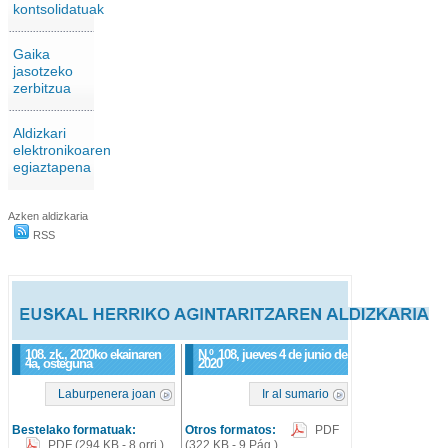
kontsolidatuak
Gaika
jasotzeko
zerbitzua
Aldizkari
elektronikoaren
egiaztapena
Azken aldizkaria
RSS
108. zk., 2020ko ekainaren
N.º
108
, jueves 4 de junio de
4a, osteguna
2020
Laburpenera joan
Ir al sumario
Bestelako formatuak:
Otros formatos:
PDF
PDF
(294 KB - 8 orri.)
(322 KB - 9 Pág.)