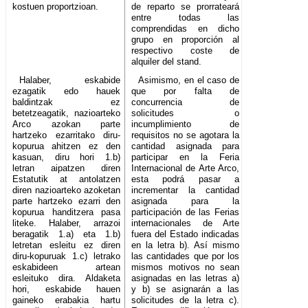
kostuen proportzioan.
de reparto se prorrateará
entre todas las
comprendidas en dicho
grupo en proporción al
respectivo coste de
alquiler del stand.
Halaber, eskabide
Asimismo, en el caso de
ezagatik edo hauek
que por falta de
baldintzak ez
concurrencia de
betetzeagatik, nazioarteko
solicitudes o
Arco azokan parte
incumplimiento de
hartzeko ezarritako diru-
requisitos no se agotara la
kopurua ahitzen ez den
cantidad asignada para
kasuan, diru hori 1.b)
participar en la Feria
letran aipatzen diren
Internacional de Arte Arco,
Estatutik at antolatzen
esta podrá pasar a
diren nazioarteko azoketan
incrementar la cantidad
parte hartzeko ezarri den
asignada para la
kopurua handitzera pasa
participación de las Ferias
liteke. Halaber, arrazoi
internacionales de Arte
beragatik 1.a) eta 1.b)
fuera del Estado indicadas
letretan esleitu ez diren
en la letra b). Así mismo
diru-kopuruak 1.c) letrako
las cantidades que por los
eskabideen artean
mismos motivos no sean
esleituko dira. Aldaketa
asignadas en las letras a)
hori, eskabide hauen
y b) se asignarán a las
gaineko erabakia hartu
solicitudes de la letra c).