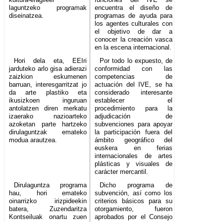
laguntzeko programak
encuentra el diseño de
diseinatzea.
programas de ayuda para
los agentes culturales con
el objetivo de dar a
conocer la creación vasca
en la escena internacional.
Hori dela eta, EEIri
Por todo lo expuesto, de
jarduteko arlo gisa adierazi
conformidad con las
zaizkion eskumenen
competencias de
barruan, interesgarritzat jo
actuación del IVE, se ha
da arte plastiko eta
considerado interesante
ikusizkoen inguruan
establecer el
antolatzen diren merkatu
procedimiento para la
izaerako nazioarteko
adjudicación de
azoketan parte hartzeko
subvenciones para apoyar
dirulaguntzak emateko
la participación fuera del
modua arautzea.
ámbito geográfico del
euskera en ferias
internacionales de artes
plásticas y visuales de
carácter mercantil.
Dirulaguntza programa
Dicho programa de
hau, hori emateko
subvención, así como los
oinarrizko irizpideekin
criterios básicos para su
batera, Zuzendaritza
otorgamiento, fueron
Kontseiluak onartu zuen
aprobados por el Consejo