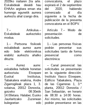
2020ko irailaren 2ra arte.
convocatoria, el plazo
Eskabideak deialdi hau
expirará el 2 de septiembre
EHAAn argitara eman eta
del 2020, habiendo
hurrengo egunetik aurrera
comenzado al día
aurkeztu ahal izango dira.
siguiente a la fecha de
publicación de la presenta
convocatoria en el BOPV.
7.– Artikulua.–
Artículo 7.– Modo de
Eskabideak aurkezteko
presentación de
modua.
solicitudes.
1.– Pertsona fisikoek
1.– Las personas físicas
eskabideak aurrez aurre
podrán presentar sus
edo bide elektronikoa
solicitudes tanto de forma
erabiliz aurkeztu ahalko
presencial como
dituzte.
electrónica:
– Aurrez aurre:
– Canal presencial: las
eskabidea helbide honetan
solicitudes se presentarán
aurkeztuta: Etxepare
en la siguiente dirección:
Euskal Institutua,
Instituto Vasco Etxepare,
Tabakalera eraikina, Andre
Edificio Tabakalera, Plaza
Zigarrogileak plaza 1, 3.
de las Cigarreras 1, 3.ª
solairua, 20012 Donostia,
planta, 20012 Donostia /
goizeko 08:30etik
San Sebastián, en horario
14:00etara. Halaber, Eusko
de 08:30 a 14:00 horas.
Jaurlaritzako Zuzenean
Así mismo, las solicitudes
bulegoetan edo
podrán presentarse en las