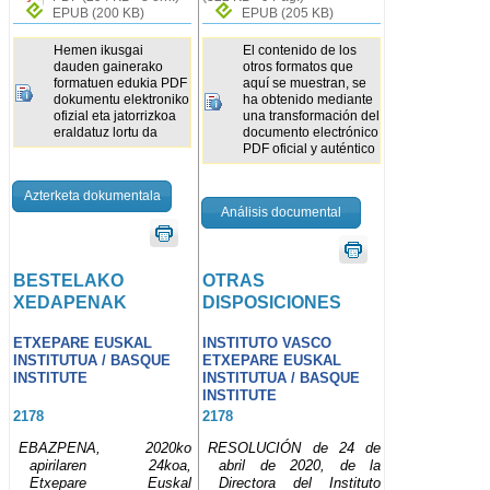
EPUB
(200 KB)
EPUB
(205 KB)
Hemen ikusgai
El contenido de los
dauden gainerako
otros formatos que
formatuen edukia PDF
aquí se muestran, se
dokumentu elektroniko
ha obtenido mediante
ofizial eta jatorrizkoa
una transformación del
eraldatuz lortu da
documento electrónico
PDF oficial y auténtico
Azterketa dokumentala
Análisis documental
BESTELAKO
OTRAS
XEDAPENAK
DISPOSICIONES
ETXEPARE EUSKAL
INSTITUTO VASCO
INSTITUTUA / BASQUE
ETXEPARE EUSKAL
INSTITUTE
INSTITUTUA / BASQUE
INSTITUTE
2178
2178
EBAZPENA, 2020ko
RESOLUCIÓN de 24 de
apirilaren 24koa,
abril de 2020, de la
Etxepare Euskal
Directora del Instituto