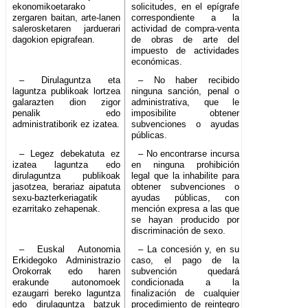
ekonomikoetarako
solicitudes, en el epígrafe
zergaren baitan, arte-lanen
correspondiente a la
salerosketaren jarduerari
actividad de compra-venta
dagokion epigrafean.
de obras de arte del
impuesto de actividades
económicas.
– Dirulaguntza eta
– No haber recibido
laguntza publikoak lortzea
ninguna sanción, penal o
galarazten dion zigor
administrativa, que le
penalik edo
imposibilite obtener
administratiborik ez izatea.
subvenciones o ayudas
públicas.
– Legez debekatuta ez
– No encontrarse incursa
izatea laguntza edo
en ninguna prohibición
dirulaguntza publikoak
legal que la inhabilite para
jasotzea, berariaz aipatuta
obtener subvenciones o
sexu-bazterkeriagatik
ayudas públicas, con
ezarritako zehapenak.
mención expresa a las que
se hayan producido por
discriminación de sexo.
– Euskal Autonomia
– La concesión y, en su
Erkidegoko Administrazio
caso, el pago de la
Orokorrak edo haren
subvención quedará
erakunde autonomoek
condicionada a la
ezaugarri bereko laguntza
finalización de cualquier
edo dirulaguntza batzuk
procedimiento de reintegro