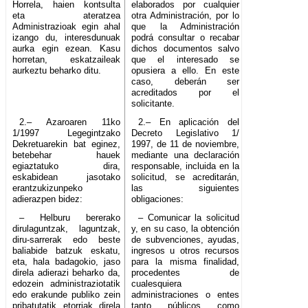
Horrela, haien kontsulta
elaborados por cualquier
eta ateratzea
otra Administración, por lo
Administrazioak egin ahal
que la Administración
izango du, interesdunuak
podrá consultar o recabar
aurka egin ezean. Kasu
dichos documentos salvo
horretan, eskatzaileak
que el interesado se
aurkeztu beharko ditu.
opusiera a ello. En este
caso, deberán ser
acreditados por el
solicitante.
2.– Azaroaren 11ko
2.– En aplicación del
1/1997 Legegintzako
Decreto Legislativo 1/
Dekretuarekin bat eginez,
1997, de 11 de noviembre,
betebehar hauek
mediante una declaración
egiaztatuko dira,
responsable, incluida en la
eskabidean jasotako
solicitud, se acreditarán,
erantzukizunpeko
las siguientes
adierazpen bidez:
obligaciones:
– Helburu bererako
– Comunicar la solicitud
dirulaguntzak, laguntzak,
y, en su caso, la obtención
diru-sarrerak edo beste
de subvenciones, ayudas,
baliabide batzuk eskatu,
ingresos u otros recursos
eta, hala badagokio, jaso
para la misma finalidad,
direla adierazi beharko da,
procedentes de
edozein administraziotatik
cualesquiera
edo erakunde publiko zein
administraciones o entes
pribatutatik etorriak direla
tanto públicos como