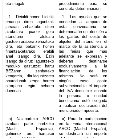
eta mugak.
procedimiento para su
concreta determinación.
1.– Deialdi honen bidetik
1.– Las ayudas que se
emango diren laguntzak
concedan al amparo de
jarraian zehaztuko diren
esta convocatoria se
azoketara joanez gero
determinarán en atención a
stand-aren alokairu
los gastos del coste de
gastuen arabera zehaztuko
alquiler del stand en el
dira, eta bakarrik horien
marco de la asistencia a
finantzaketarako erabili
las ferias que más
ahal izango dira. Ezin
adelante se expresan y
izango da diruz laguntzeko
deberán destinarse
moduko gastutzat hartu
exclusivamente a la
BEZaren zenbateko
financiación de los
kengarria, dirulaguntzaren
mismos. No será en
onuradunak zerga horren
ningún caso gasto
aitorpena egin beharra
subvencionable el importe
duenean.
del IVA deducible cuando
la persona o entidad
beneficiaria esté obligada
a realizar declaración del
mencionado impuesto.
a) Nazioarteko ARCO
a) Para la participación
azokan parte hartzeko
en la Feria Internacional
(Madril, Espainia),
ARCO (Madrid. España),
gehienez ere, hamasei
se destinará un importe