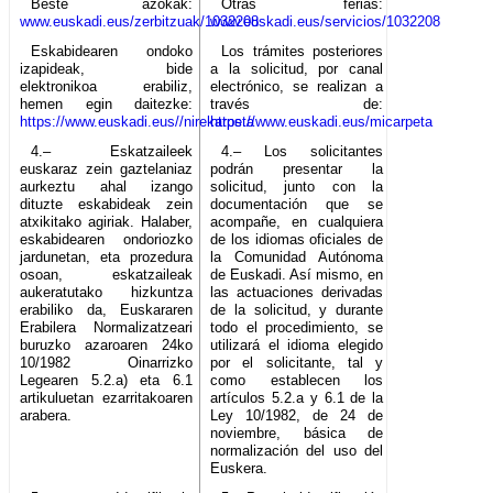
Beste azokak:
Otras ferias:
www.euskadi.eus/zerbitzuak/1032208
www.euskadi.eus/servicios/1032208
Eskabidearen ondoko
Los trámites posteriores
izapideak, bide
a la solicitud, por canal
elektronikoa erabiliz,
electrónico, se realizan a
hemen egin daitezke:
través de:
https://www.euskadi.eus//nirekarpeta
https://www.euskadi.eus/micarpeta
4.– Eskatzaileek
4.– Los solicitantes
euskaraz zein gaztelaniaz
podrán presentar la
aurkeztu ahal izango
solicitud, junto con la
dituzte eskabideak zein
documentación que se
atxikitako agiriak. Halaber,
acompañe, en cualquiera
eskabidearen ondoriozko
de los idiomas oficiales de
jardunetan, eta prozedura
la Comunidad Autónoma
osoan, eskatzaileak
de Euskadi. Así mismo, en
aukeratutako hizkuntza
las actuaciones derivadas
erabiliko da, Euskararen
de la solicitud, y durante
Erabilera Normalizatzeari
todo el procedimiento, se
buruzko azaroaren 24ko
utilizará el idioma elegido
10/1982 Oinarrizko
por el solicitante, tal y
Legearen 5.2.a) eta 6.1
como establecen los
artikuluetan ezarritakoaren
artículos 5.2.a y 6.1 de la
arabera.
Ley 10/1982, de 24 de
noviembre, básica de
normalización del uso del
Euskera.