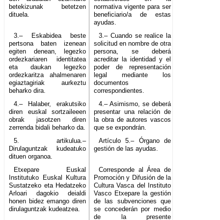
betekizunak betetzen
normativa vigente para ser
dituela.
beneficiario/a de estas
ayudas.
3.– Eskabidea beste
3.– Cuando se realice la
pertsona baten izenean
solicitud en nombre de otra
egiten denean, legezko
persona, se deberá
ordezkariaren identitatea
acreditar la identidad y el
eta daukan legezko
poder de representación
ordezkaritza ahalmenaren
legal mediante los
egiaztagiriak aurkeztu
documentos
beharko dira.
correspondientes.
4.– Halaber, erakutsiko
4.– Asimismo, se deberá
diren euskal sortzaileeen
presentar una relación de
obrak jasotzen diren
la obra de autores vascos
zerrenda bidali beharko da.
que se expondrán.
5. artikulua.–
Artículo 5.– Órgano de
Dirulaguntzak kudeatuko
gestión de las ayudas.
dituen organoa.
Etxepare Euskal
Corresponde al Área de
Institutuko Euskal Kultura
Promoción y Difusión de la
Sustatzeko eta Hedatzeko
Cultura Vasca del Instituto
Arloari dagokio deialdi
Vasco Etxepare la gestión
honen bidez emango diren
de las subvenciones que
dirulaguntzak kudeatzea.
se concederán por medio
de la presente