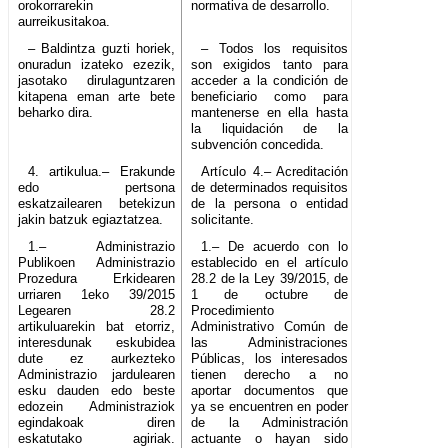
orokorrarekin
normativa de desarrollo.
aurreikusitakoa.
– Baldintza guzti horiek,
– Todos los requisitos
onuradun izateko ezezik,
son exigidos tanto para
jasotako dirulaguntzaren
acceder a la condición de
kitapena eman arte bete
beneficiario como para
beharko dira.
mantenerse en ella hasta
la liquidación de la
subvención concedida.
4. artikulua.– Erakunde
Artículo 4.– Acreditación
edo pertsona
de determinados requisitos
eskatzailearen betekizun
de la persona o entidad
jakin batzuk egiaztatzea.
solicitante.
1.– Administrazio
1.– De acuerdo con lo
Publikoen Administrazio
establecido en el artículo
Prozedura Erkidearen
28.2 de la Ley 39/2015, de
urriaren 1eko 39/2015
1 de octubre de
Legearen 28.2
Procedimiento
artikuluarekin bat etorriz,
Administrativo Común de
interesdunak eskubidea
las Administraciones
dute ez aurkezteko
Públicas, los interesados
Administrazio jardulearen
tienen derecho a no
esku dauden edo beste
aportar documentos que
edozein Administraziok
ya se encuentren en poder
egindakoak diren
de la Administración
eskatutako agiriak.
actuante o hayan sido