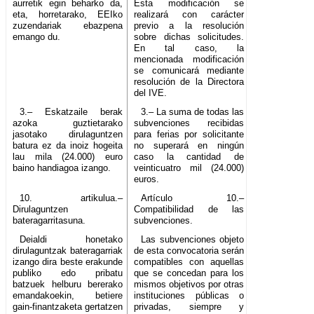
aurretik egin beharko da,
Esta modificación se
eta, horretarako, EEIko
realizará con carácter
zuzendariak ebazpena
previo a la resolución
emango du.
sobre dichas solicitudes.
En tal caso, la
mencionada modificación
se comunicará mediante
resolución de la Directora
del IVE.
3.– Eskatzaile berak
3.– La suma de todas las
azoka guztietarako
subvenciones recibidas
jasotako dirulaguntzen
para ferias por solicitante
batura ez da inoiz hogeita
no superará en ningún
lau mila (24.000) euro
caso la cantidad de
baino handiagoa izango.
veinticuatro mil (24.000)
euros.
10. artikulua.–
Artículo 10.–
Dirulaguntzen
Compatibilidad de las
bateragarritasuna.
subvenciones.
Deialdi honetako
Las subvenciones objeto
dirulaguntzak bateragarriak
de esta convocatoria serán
izango dira beste erakunde
compatibles con aquellas
publiko edo pribatu
que se concedan para los
batzuek helburu bererako
mismos objetivos por otras
emandakoekin, betiere
instituciones públicas o
gain-finantzaketa gertatzen
privadas, siempre y