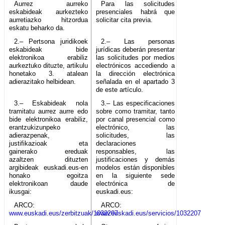
Aurrez aurreko
Para las solicitudes
eskabideak aurkezteko
presenciales habrá que
aurretiazko hitzordua
solicitar cita previa.
eskatu beharko da.
2.– Pertsona juridikoek
2.– Las personas
eskabideak bide
jurídicas deberán presentar
elektronikoa erabiliz
las solicitudes por medios
aurkeztuko dituzte, artikulu
electrónicos accediendo a
honetako 3. atalean
la dirección electrónica
adierazitako helbidean.
señalada en el apartado 3
de este artículo.
3.– Eskabideak nola
3.– Las especificaciones
tramitatu aurrez aurre edo
sobre como tramitar, tanto
bide elektronikoa erabiliz,
por canal presencial como
erantzukizunpeko
electrónico, las
adierazpenak,
solicitudes, las
justifikazioak eta
declaraciones
gainerako ereduak
responsables, las
azaltzen dituzten
justificaciones y demás
argibideak euskadi.eus-en
modelos están disponibles
honako egoitza
en la siguiente sede
elektronikoan daude
electrónica de
ikusgai:
euskadi.eus:
ARCO:
ARCO:
www.euskadi.eus/zerbitzuak/1032207
www.euskadi.eus/servicios/1032207