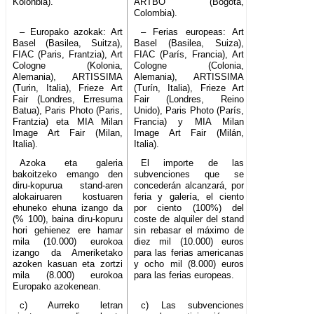
Kolonbia).
ARTBO (Bogotá,
Colombia).
– Europako azokak: Art
– Ferias europeas: Art
Basel (Basilea, Suitza),
Basel (Basilea, Suiza),
FIAC (Paris, Frantzia), Art
FIAC (París, Francia), Art
Cologne (Kolonia,
Cologne (Colonia,
Alemania), ARTISSIMA
Alemania), ARTISSIMA
(Turin, Italia), Frieze Art
(Turín, Italia), Frieze Art
Fair (Londres, Erresuma
Fair (Londres, Reino
Batua), Paris Photo (Paris,
Unido), Paris Photo (París,
Frantzia) eta MIA Milan
Francia) y MIA Milan
Image Art Fair (Milan,
Image Art Fair (Milán,
Italia).
Italia).
Azoka eta galeria
El importe de las
bakoitzeko emango den
subvenciones que se
diru-kopurua stand-aren
concederán alcanzará, por
alokairuaren kostuaren
feria y galería, el ciento
ehuneko ehuna izango da
por ciento (100%) del
(% 100), baina diru-kopuru
coste de alquiler del stand
hori gehienez ere hamar
sin rebasar el máximo de
mila (10.000) eurokoa
diez mil (10.000) euros
izango da Ameriketako
para las ferias americanas
azoken kasuan eta zortzi
y ocho mil (8.000) euros
mila (8.000) eurokoa
para las ferias europeas.
Europako azokenean.
c) Aurreko letran
c) Las subvenciones