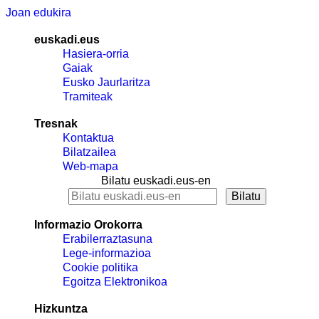
Joan edukira
euskadi.eus
Hasiera-orria
Gaiak
Eusko Jaurlaritza
Tramiteak
Tresnak
Kontaktua
Bilatzailea
Web-mapa
Bilatu euskadi.eus-en
Informazio Orokorra
Erabilerraztasuna
Lege-informazioa
Cookie politika
Egoitza Elektronikoa
Hizkuntza