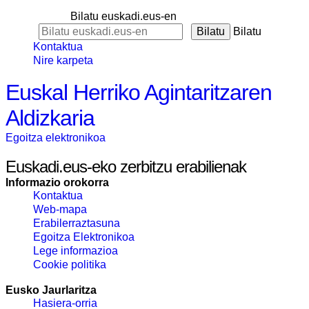
Bilatu euskadi.eus-en
Bilatu
Kontaktua
Nire karpeta
Euskal Herriko Agintaritzaren
Aldizkaria
Egoitza elektronikoa
Euskadi.eus-eko zerbitzu erabilienak
Informazio orokorra
Kontaktua
Web-mapa
Erabilerraztasuna
Egoitza Elektronikoa
Lege informazioa
Cookie politika
Eusko Jaurlaritza
Hasiera-orria