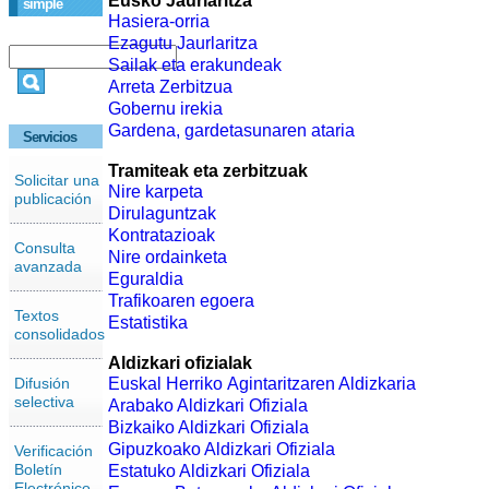
Eusko Jaurlaritza
simple
Hasiera-orria
Ezagutu Jaurlaritza
Sailak eta erakundeak
Arreta Zerbitzua
Gobernu irekia
Gardena, gardetasunaren ataria
Servicios
Tramiteak eta zerbitzuak
Solicitar una
Nire karpeta
publicación
Dirulaguntzak
Kontratazioak
Consulta
Nire ordainketa
avanzada
Eguraldia
Trafikoaren egoera
Textos
Estatistika
consolidados
Aldizkari ofizialak
Difusión
Euskal Herriko Agintaritzaren Aldizkaria
selectiva
Arabako Aldizkari Ofiziala
Bizkaiko Aldizkari Ofiziala
Gipuzkoako Aldizkari Ofiziala
Verificación
Boletín
Estatuko Aldizkari Ofiziala
Electrónico