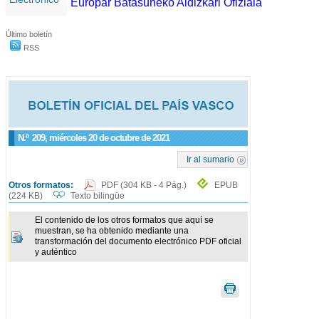
Europar Batasuneko Aldizkari Ofiziala
Último boletín
RSS
N.º
209
, miércoles 20 de octubre de 2021
Ir al sumario
Otros formatos:
PDF
(304 KB - 4 Pág.)
EPUB
(224 KB)
Texto bilingüe
El contenido de los otros formatos que aquí se
muestran, se ha obtenido mediante una
transformación del documento electrónico PDF oficial
y auténtico