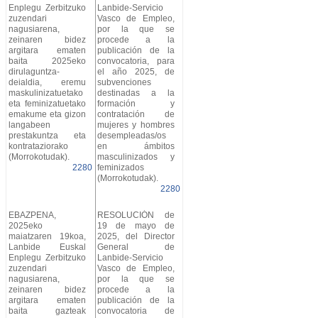
Enplegu Zerbitzuko
Lanbide-Servicio
zuzendari
Vasco de Empleo,
nagusiarena,
por la que se
zeinaren bidez
procede a la
argitara ematen
publicación de la
baita 2025eko
convocatoria, para
dirulaguntza-
el año 2025, de
deialdia, eremu
subvenciones
maskulinizatuetako
destinadas a la
eta feminizatuetako
formación y
emakume eta gizon
contratación de
langabeen
mujeres y hombres
prestakuntza eta
desempleadas/os
kontrataziorako
en ámbitos
(Morrokotudak).
masculinizados y
2280
feminizados
(Morrokotudak).
2280
EBAZPENA,
RESOLUCIÓN de
2025eko
19 de mayo de
maiatzaren 19koa,
2025, del Director
Lanbide Euskal
General de
Enplegu Zerbitzuko
Lanbide-Servicio
zuzendari
Vasco de Empleo,
nagusiarena,
por la que se
zeinaren bidez
procede a la
argitara ematen
publicación de la
baita gazteak
convocatoria de