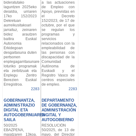
bideratutako
a las actuaciones
laguntzen 2025eko
de Empleo con
deialdia, urriaren
Apoyo, previstas en
17ko 152/2023
el Decreto
Dekretuan
152/2023, de 17 de
aurreikusitakoari
octubre, por el que
jarraituz, zeinaren
se regulan los
bidez arautzen
programas y
baitira Euskal
servicios
Autonomia
relacionados con la
Erkidegoan
empleabilidad de
desgaitasuna duten
las personas con
pertsonen
discapacidad de la
enplegagarritasunarekin
Comunidad
loturiko programak
Autónoma de
eta zerbitzuak eta
Euskadi y el
Enplegu Zentro
Registro Vasco de
Berezien Euskal
centros especiales
Erregistroa.
de empleo.
2283
2283
GOBERNANTZA,
DEPARTAMENTO
ADMINISTRAZIO
DE GOBERNANZA,
DIGITAL ETA
ADMINISTRACIÓN
AUTOGOBERNUAREN
DIGITAL Y
SAILA
AUTOGOBIERNO
50/2025
RESOLUCIÓN
EBAZPENA,
50/2025, de 13 de
maiatzaren 13koa,
mayo, del Director