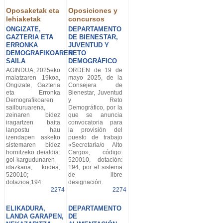
Oposaketak eta
Oposiciones y
lehiaketak
concursos
ONGIZATE,
DEPARTAMENTO
GAZTERIA ETA
DE BIENESTAR,
ERRONKA
JUVENTUD Y
DEMOGRAFIKOAREN
RETO
SAILA
DEMOGRÁFICO
AGINDUA, 2025eko
ORDEN de 19 de
maiatzaren 19koa,
mayo 2025, de la
Ongizate, Gazteria
Consejera de
eta Erronka
Bienestar, Juventud
Demografikoaren
y Reto
sailburuarena,
Demográfico, por la
zeinaren bidez
que se anuncia
iragartzen baita
convocatoria para
lanpostu hau
la provisión del
izendapen askeko
puesto de trabajo
sistemaren bidez
«Secretaria/o Alto
hornitzeko deialdia:
Cargo», código:
goi-kargudunaren
520010, dotación:
idazkaria; kodea,
194, por el sistema
520010;
de libre
dotazioa,194.
designación.
2274
2274
ELIKADURA,
DEPARTAMENTO
LANDA GARAPEN,
DE