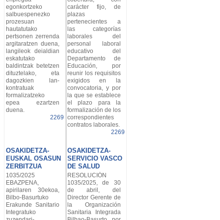
egonkortzeko
carácter fijo, de
salbuespenezko
plazas
prozesuan
pertenecientes a
hautatutako
las categorías
pertsonen zerrenda
laborales del
argitaratzen duena,
personal laboral
langileok deialdian
educativo del
eskatutako
Departamento de
baldintzak betetzen
Educación, por
dituztelako, eta
reunir los requisitos
dagozkien lan-
exigidos en la
kontratuak
convocatoria, y por
formalizatzeko
la que se establece
epea ezartzen
el plazo para la
duena.
formalización de los
2269
correspondientes
contratos laborales.
2269
OSAKIDETZA-
OSAKIDETZA-
EUSKAL OSASUN
SERVICIO VASCO
ZERBITZUA
DE SALUD
1035/2025
RESOLUCIÓN
EBAZPENA,
1035/2025, de 30
apirilaren 30ekoa,
de abril, del
Bilbo-Basurtuko
Director Gerente de
Erakunde Sanitario
la Organización
Integratuko
Sanitaria Integrada
zuzendari-
Bilbao-Basurto, por