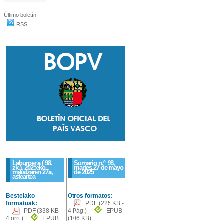
Último boletín
RSS
Laburpena ( 98.
Sumario n.º
98
,
zk.), 2025eko
martes 27 de mayo
maiatzaren 27a,
de 2025
asteartea
Bestelako
Otros formatos:
formatuak:
PDF
(225 KB -
PDF
(338 KB -
4 Pág.)
EPUB
4 orri.)
EPUB
(106 KB)