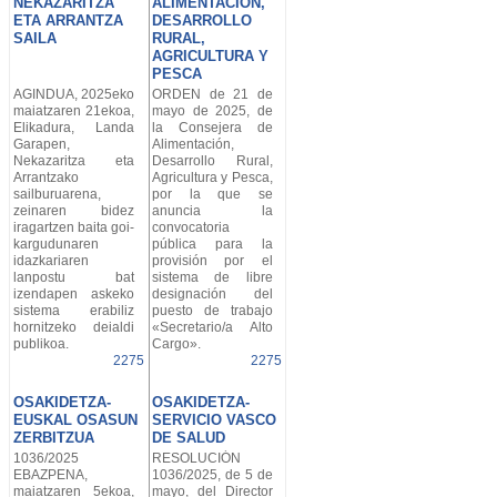
NEKAZARITZA
ALIMENTACIÓN,
ETA ARRANTZA
DESARROLLO
SAILA
RURAL,
AGRICULTURA Y
PESCA
AGINDUA, 2025eko
ORDEN de 21 de
maiatzaren 21ekoa,
mayo de 2025, de
Elikadura, Landa
la Consejera de
Garapen,
Alimentación,
Nekazaritza eta
Desarrollo Rural,
Arrantzako
Agricultura y Pesca,
sailburuarena,
por la que se
zeinaren bidez
anuncia la
iragartzen baita goi-
convocatoria
kargudunaren
pública para la
idazkariaren
provisión por el
lanpostu bat
sistema de libre
izendapen askeko
designación del
sistema erabiliz
puesto de trabajo
hornitzeko deialdi
«Secretario/a Alto
publikoa.
Cargo».
2275
2275
OSAKIDETZA-
OSAKIDETZA-
EUSKAL OSASUN
SERVICIO VASCO
ZERBITZUA
DE SALUD
1036/2025
RESOLUCIÓN
EBAZPENA,
1036/2025, de 5 de
maiatzaren 5ekoa,
mayo, del Director