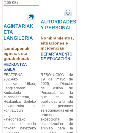
(105 KB)
AUTORIDADES
AGINTARIAK
Y PERSONAL
ETA
LANGILERIA
Nombramientos,
situaciones e
incidencias
Izendapenak,
egoerak eta
DEPARTAMENTO
gorabeherak
DE EDUCACIÓN
HEZKUNTZA
SAILA
EBAZPENA,
RESOLUCIÓN de
2025eko
19 de mayo de
maiatzaren 19koa,
2025, del Director
Langileriaren
de Gestión de
Kudeaketa
Personal, por la
zuzendariarena,
que se da
Hezkuntza Saileko
publicidad a la lista
hezkuntzako lan-
de personas
kontratudun
seleccionadas en el
langileen
proceso
kategorietako
excepcional de
lanpostuak modu
estabilización de
finkoan betetzeko
empleo para la
enplegua
cobertura, con