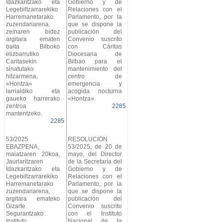
Idazkaritzako eta
Gobierno y de
Legebiltzarrarekiko
Relaciones con el
Harremanetarako
Parlamento, por la
zuzendariarena,
que se dispone la
zeinaren bidez
publicación del
argitara ematen
Convenio suscrito
baita Bilboko
con Cáritas
elizbarrutiko
Diocesana de
Caritasekin
Bilbao para el
sinatutako
mantenimiento del
hitzarmena,
centro de
«Hontza»
emergencia y
larrialdiko eta
acogida nocturna
gaueko harrerako
«Hontza».
zentroa
2285
mantentzeko.
2285
53/2025
RESOLUCIÓN
EBAZPENA,
53/2025, de 20 de
maiatzaren 20koa,
mayo, del Director
Jaurlaritzaren
de la Secretaría del
Idazkaritzako eta
Gobierno y de
Legebiltzarrarekiko
Relaciones con el
Harremanetarako
Parlamento, por la
zuzendariarena,
que se dispone la
argitara emateko
publicación del
Gizarte
Convenio suscrito
Segurantzako
con el Instituto
Institutu
Nacional de la