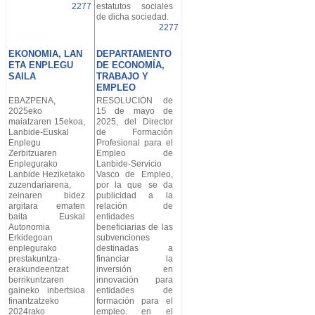
2277
estatutos sociales
de dicha sociedad.
2277
EKONOMIA, LAN
DEPARTAMENTO
ETA ENPLEGU
DE ECONOMÍA,
SAILA
TRABAJO Y
EMPLEO
EBAZPENA,
RESOLUCIÓN de
2025eko
15 de mayo de
maiatzaren 15ekoa,
2025, del Director
Lanbide-Euskal
de Formación
Enplegu
Profesional para el
Zerbitzuaren
Empleo de
Enplegurako
Lanbide-Servicio
Lanbide Heziketako
Vasco de Empleo,
zuzendariarena,
por la que se da
zeinaren bidez
publicidad a la
argitara ematen
relación de
baita Euskal
entidades
Autonomia
beneficiarias de las
Erkidegoan
subvenciones
enplegurako
destinadas a
prestakuntza-
financiar la
erakundeentzat
inversión en
berrikuntzaren
innovación para
gaineko inbertsioa
entidades de
finantzatzeko
formación para el
2024rako
empleo, en el