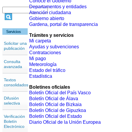
Conoce el Gobierno
Departamentos y entidades
Atención ciudadana
Gobierno abierto
Gardena, portal de transparencia
Servicios
Trámites y servicios
Mi carpeta
Solicitar una
Ayudas y subvenciones
publicación
Contrataciones
Mi pago
Consulta
Meteorología
avanzada
Estado del tráfico
Estadística
Textos
consolidados
Boletines oficiales
Boletín Oficial del País Vasco
Difusión
Boletín Oficial de Álava
selectiva
Boletín Oficial de Bizkaia
Boletín Oficial de Gipuzkoa
Boletín Oficial del Estado
Verificación
Boletín
Diario Oficial de la Unión Europea
Electrónico