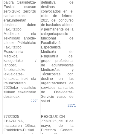
baitira Osakidetza-
definitiva de
Euskal osasun
destinos
zerbitzuko zerbitzu
convocados en el
sanitarioetako
ciclo de febrero
erakundeetan
2025 del concurso
destinoa duten
de traslados abierto
Fakultatibo
y permanente de la
Medikoak eta
categoría/puesto
Teknikoak lanbide-
funcional de
taldeko Psikiatriako
Facultativo/a
Fakultatibo
Especialista
Espezialista
Médico/a de
Medikoa
Psiquiatría del
kategoriako /
grupo profesional
lanpostu
de Facultativos/as
funtzionaleko
Médicos/as y
lekualdatze-
Técnicos/as con
lehiaketa ireki eta
destino en las
iraunkorraren
organizaciones de
2025eko otsaileko
servicios sanitarios
zikloan eskainitako
de Osakidetza-
destinoak.
Servicio vasco de
2271
salud.
2271
773/2025
RESOLUCIÓN
EBAZPENA,
773/2025, de 16 de
maiatzaren 16koa,
mayo, de la
Osakidetza-Euskal
Directora General