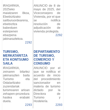
IRAGARKIA,
ANUNCIO de 8 de
2025eko
mayo de 2025, del
maiatzaren 8koa,
Viceconsejero de
Etxebizitzako
Vivienda, por el que
sailburuordearena,
se notifica
etxebizitza
resolución de
babestuen
adjudicación de
esleipenen
vivienda protegida.
ebazpena
2292
jakinaraztekoa.
2292
TURISMO,
DEPARTAMENTO
MERKATARITZA
DE TURISMO,
ETA KONTSUMO
COMERCIO Y
SAILA
CONSUMO
IRAGARKIA,
ANUNCIO por el
zeinaren bitartez
que se notifica el
jakinarazten baita
acuerdo de inicio
Turismo eta
del procedimiento
Ostalaritzako
sancionador en
zuzendariak
materia de turismo
turismoaren arloan
dictado por la
zehapen-prozedura
Directora de
hastea erabaki
Turismo y
duela.
Hostelería.
2293
2293