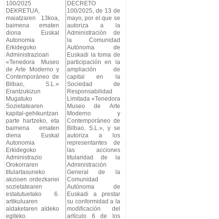
100/2025
DECRETO
DEKRETUA,
100/2025, de 13 de
maiatzaren 13koa,
mayo, por el que se
baimena ematen
autoriza a la
diona Euskal
Administración de
Autonomia
la Comunidad
Erkidegoko
Autónoma de
Administrazioari
Euskadi la toma de
«Tenedora Museo
participación en la
de Arte Moderno y
ampliación de
Contemporáneo de
capital en la
Bilbao, S.L.»
Sociedad de
Erantzukizun
Responsabilidad
Mugatuko
Limitada «Tenedora
Sozietatearen
Museo de Arte
kapital-gehikuntzan
Moderno y
parte hartzeko, eta
Contemporáneo de
baimena ematen
Bilbao, S.L.», y se
diena Euskal
autoriza a los
Autonomia
representantes de
Erkidegoko
las acciones
Administrazio
titularidad de la
Orokorraren
Administración
titulartasuneko
General de la
akzioen ordezkariei
Comunidad
sozietatearen
Autónoma de
estatutuetako 6.
Euskadi a prestar
artikuluaren
su conformidad a la
aldaketaren aldeko
modificación del
egiteko.
artículo 6 de los