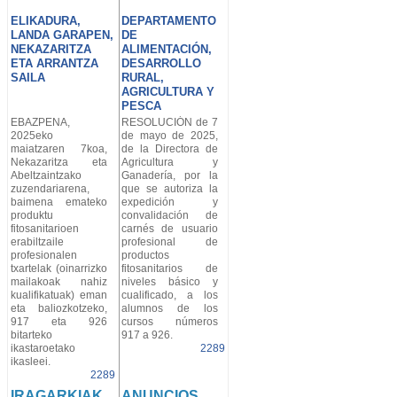
ELIKADURA,
DEPARTAMENTO
LANDA GARAPEN,
DE
NEKAZARITZA
ALIMENTACIÓN,
ETA ARRANTZA
DESARROLLO
SAILA
RURAL,
AGRICULTURA Y
PESCA
EBAZPENA,
RESOLUCIÓN de 7
2025eko
de mayo de 2025,
maiatzaren 7koa,
de la Directora de
Nekazaritza eta
Agricultura y
Abeltzaintzako
Ganadería, por la
zuzendariarena,
que se autoriza la
baimena emateko
expedición y
produktu
convalidación de
fitosanitarioen
carnés de usuario
erabiltzaile
profesional de
profesionalen
productos
txartelak (oinarrizko
fitosanitarios de
mailakoak nahiz
niveles básico y
kualifikatuak) eman
cualificado, a los
eta baliozkotzeko,
alumnos de los
917 eta 926
cursos números
bitarteko
917 a 926.
ikastaroetako
2289
ikasleei.
2289
IRAGARKIAK
ANUNCIOS