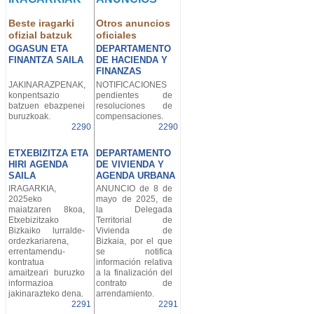
Beste iragarki
Otros anuncios
ofizial batzuk
oficiales
OGASUN ETA
DEPARTAMENTO
FINANTZA SAILA
DE HACIENDA Y
FINANZAS
JAKINARAZPENAK,
NOTIFICACIONES
konpentsazio
pendientes de
batzuen ebazpenei
resoluciones de
buruzkoak.
compensaciones.
2290
2290
ETXEBIZITZA ETA
DEPARTAMENTO
HIRI AGENDA
DE VIVIENDA Y
SAILA
AGENDA URBANA
IRAGARKIA,
ANUNCIO de 8 de
2025eko
mayo de 2025, de
maiatzaren 8koa,
la Delegada
Etxebizitzako
Territorial de
Bizkaiko lurralde-
Vivienda de
ordezkariarena,
Bizkaia, por el que
errentamendu-
se notifica
kontratua
información relativa
amaitzeari buruzko
a la finalización del
informazioa
contrato de
jakinarazteko dena.
arrendamiento.
2291
2291