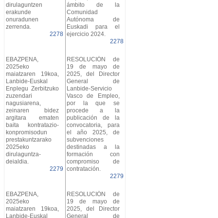
dirulaguntzen
ámbito de la
erakunde
Comunidad
onuradunen
Autónoma de
zerrenda.
Euskadi para el
2278
ejercicio 2024.
2278
EBAZPENA,
RESOLUCIÓN de
2025eko
19 de mayo de
maiatzaren 19koa,
2025, del Director
Lanbide-Euskal
General de
Enplegu Zerbitzuko
Lanbide-Servicio
zuzendari
Vasco de Empleo,
nagusiarena,
por la que se
zeinaren bidez
procede a la
argitara ematen
publicación de la
baita kontratazio-
convocatoria, para
konpromisodun
el año 2025, de
prestakuntzarako
subvenciones
2025eko
destinadas a la
dirulaguntza-
formación con
deialdia.
compromiso de
2279
contratación.
2279
EBAZPENA,
RESOLUCIÓN de
2025eko
19 de mayo de
maiatzaren 19koa,
2025, del Director
Lanbide-Euskal
General de