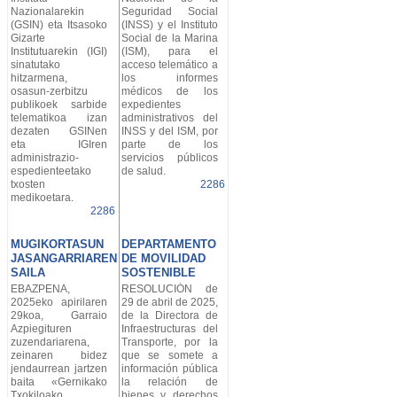
Nazionalarekin
Seguridad Social
(GSIN) eta Itsasoko
(INSS) y el Instituto
Gizarte
Social de la Marina
Institutuarekin (IGI)
(ISM), para el
sinatutako
acceso telemático a
hitzarmena,
los informes
osasun-zerbitzu
médicos de los
publikoek sarbide
expedientes
telematikoa izan
administrativos del
dezaten GSINen
INSS y del ISM, por
eta IGIren
parte de los
administrazio-
servicios públicos
espedienteetako
de salud.
txosten
2286
medikoetara.
2286
MUGIKORTASUN
DEPARTAMENTO
JASANGARRIAREN
DE MOVILIDAD
SAILA
SOSTENIBLE
EBAZPENA,
RESOLUCIÓN de
2025eko apirilaren
29 de abril de 2025,
29koa, Garraio
de la Directora de
Azpiegituren
Infraestructuras del
zuzendariarena,
Transporte, por la
zeinaren bidez
que se somete a
jendaurrean jartzen
información pública
baita «Gernikako
la relación de
Txokiloako
bienes y derechos