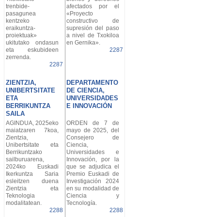
trenbide-
afectados por el
pasagunea
«Proyecto
kentzeko
constructivo de
eraikuntza-
supresión del paso
proiektuak»
a nivel de Txokiloa
ukitutako ondasun
en Gernika».
eta eskubideen
2287
zerrenda.
2287
ZIENTZIA,
DEPARTAMENTO
UNIBERTSITATE
DE CIENCIA,
ETA
UNIVERSIDADES
BERRIKUNTZA
E INNOVACIÓN
SAILA
AGINDUA, 2025eko
ORDEN de 7 de
maiatzaren 7koa,
mayo de 2025, del
Zientzia,
Consejero de
Unibertsitate eta
Ciencia,
Berrikuntzako
Universidades e
sailburuarena,
Innovación, por la
2024ko Euskadi
que se adjudica el
Ikerkuntza Saria
Premio Euskadi de
esleitzen duena
Investigación 2024
Zientzia eta
en su modalidad de
Teknologia
Ciencia y
modalitatean.
Tecnología.
2288
2288