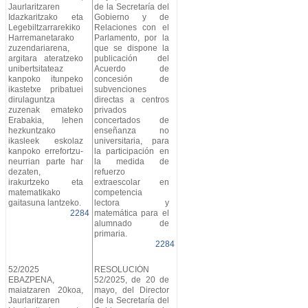
Jaurlaritzaren
de la Secretaría del
Idazkaritzako eta
Gobierno y de
Legebiltzarrarekiko
Relaciones con el
Harremanetarako
Parlamento, por la
zuzendariarena,
que se dispone la
argitara ateratzeko
publicación del
unibertsitateaz
Acuerdo de
kanpoko itunpeko
concesión de
ikastetxe pribatuei
subvenciones
dirulaguntza
directas a centros
zuzenak emateko
privados
Erabakia, lehen
concertados de
hezkuntzako
enseñanza no
ikasleek eskolaz
universitaria, para
kanpoko errefortzu-
la participación en
neurrian parte har
la medida de
dezaten,
refuerzo
irakurtzeko eta
extraescolar en
matematikako
competencia
gaitasuna lantzeko.
lectora y
2284
matemática para el
alumnado de
primaria.
2284
52/2025
RESOLUCIÓN
EBAZPENA,
52/2025, de 20 de
maiatzaren 20koa,
mayo, del Director
Jaurlaritzaren
de la Secretaría del