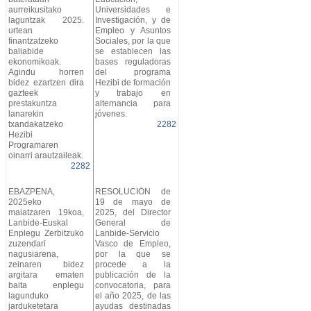
aurreikusitako
Universidades e
laguntzak 2025.
Investigación, y de
urtean
Empleo y Asuntos
finantzatzeko
Sociales, por la que
baliabide
se establecen las
ekonomikoak.
bases reguladoras
Agindu horren
del programa
bidez ezartzen dira
Hezibi de formación
gazteek
y trabajo en
prestakuntza
alternancia para
lanarekin
jóvenes.
txandakatzeko
2282
Hezibi
Programaren
oinarri arautzaileak.
2282
EBAZPENA,
RESOLUCIÓN de
2025eko
19 de mayo de
maiatzaren 19koa,
2025, del Director
Lanbide-Euskal
General de
Enplegu Zerbitzuko
Lanbide-Servicio
zuzendari
Vasco de Empleo,
nagusiarena,
por la que se
zeinaren bidez
procede a la
argitara ematen
publicación de la
baita enplegu
convocatoria, para
lagunduko
el año 2025, de las
jarduketetara
ayudas destinadas