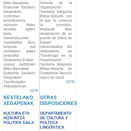
Bilbo-Basurtuko
Gerente de la
Erakunde Sanitario
Organización
Integratuko
Sanitaria Integrada
zuzendari-
Bilbao-Basurto, por
gerentearena,
la que se convoca
zeinaren bidez
la provisión,
deialdia egiten
mediante libre
baita
designación, de un
Administrazioko
puesto de Jefe/a de
Azpitaldeko Buru
Equipo
lanpostu bat
Administrativo del
izendapen askez
Ambulatorio de
betetzeko
Txurdinaga en la
Osakidetza-Euskal
Organización
osasun zerbitzuko
Sanitaria Integrada
Bilbo-Basurtuko
Bilbao-Basurto de
Erakunde Sanitario
Osakidetza-Servicio
Integratuko
vasco de salud.
Txurdinagako
2276
Anbulatorioan.
2276
BESTELAKO
OTRAS
XEDAPENAK
DISPOSICIONES
KULTURA ETA
DEPARTAMENTO
HIZKUNTZA
DE CULTURA Y
POLITIKA SAILA
POLÍTICA
LINGÜÍSTICA