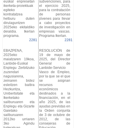
euskal enpresetan
subvenciones, para
ikerketa-proiektuak
el ejercicio 2025,
egiteko
para la contratación
kontratatzea
de personas
helburu duten
jóvenes para llevar
dirulaguntzen
a cabo proyectos
2025eko ekitaldiko
de investigación en
deialdia. Ikerlan
empresas vascas.
programa.
Programa Ikerlan.
2281
2281
EBAZPENA,
RESOLUCIÓN de
2025eko
19 de mayo de
maiatzaren 19koa,
2025, del Director
Lanbide-Euskal
General de
Enplegu Zerbitzuko
Lanbide-Servicio
zuzendari
Vasco de Empleo,
nagusiarena,
por la que se el que
zeinaren bidez
se asignan
esleitzen baitira
recursos
Hezkuntza,
económicos
Unibertsitate eta
destinados a la
Ikerketako
financiación, en el
sailburuaren eta
año 2025, de las
Enplegu eta Gizarte
ayudas previstas en
Gaietako
la Orden conjunta
sailburuaren
de 3 de octubre de
2012ko urriaren
2012, de las
3ko Agindu
consejeras de
bateratuan
Educación,