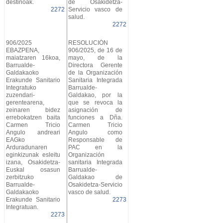
destinoak.
de Osakidetza-
2272
Servicio vasco de
salud.
2272
906/2025
RESOLUCIÓN
EBAZPENA,
906/2025, de 16 de
maiatzaren 16koa,
mayo, de la
Barrualde-
Directora Gerente
Galdakaoko
de la Organización
Erakunde Sanitario
Sanitaria Integrada
Integratuko
Barrualde-
zuzendari-
Galdakao, por la
gerentearena,
que se revoca la
zeinaren bidez
asignación de
errebokatzen baita
funciones a Dña.
Carmen Tricio
Carmen Tricio
Angulo andreari
Angulo como
EAGko
Responsable de
Arduradunaren
PAC en la
eginkizunak esleitu
Organización
izana, Osakidetza-
sanitaria Integrada
Euskal osasun
Barrualde-
zerbitzuko
Galdakao de
Barrualde-
Osakidetza-Servicio
Galdakaoko
vasco de salud.
Erakunde Sanitario
2273
Integratuan.
2273