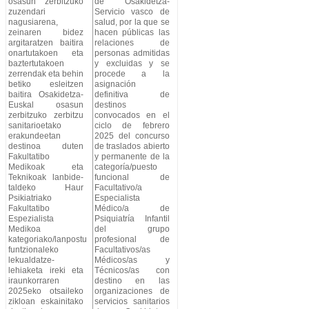
osasun zerbitzuko
de Osakidetza-
zuzendari
Servicio vasco de
nagusiarena,
salud, por la que se
zeinaren bidez
hacen públicas las
argitaratzen baitira
relaciones de
onartutakoen eta
personas admitidas
baztertutakoen
y excluidas y se
zerrendak eta behin
procede a la
betiko esleitzen
asignación
baitira Osakidetza-
definitiva de
Euskal osasun
destinos
zerbitzuko zerbitzu
convocados en el
sanitarioetako
ciclo de febrero
erakundeetan
2025 del concurso
destinoa duten
de traslados abierto
Fakultatibo
y permanente de la
Medikoak eta
categoría/puesto
Teknikoak lanbide-
funcional de
taldeko Haur
Facultativo/a
Psikiatriako
Especialista
Fakultatibo
Médico/a de
Espezialista
Psiquiatría Infantil
Medikoa
del grupo
kategoriako/lanpostu
profesional de
funtzionaleko
Facultativos/as
lekualdatze-
Médicos/as y
lehiaketa ireki eta
Técnicos/as con
iraunkorraren
destino en las
2025eko otsaileko
organizaciones de
zikloan eskainitako
servicios sanitarios