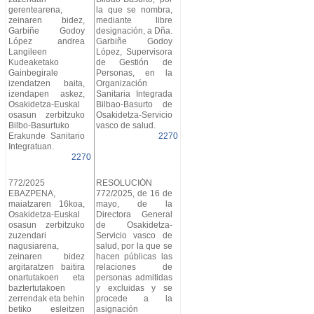
gerentearena,
la que se nombra,
zeinaren bidez,
mediante libre
Garbiñe Godoy
designación, a Dña.
López andrea
Garbiñe Godoy
Langileen
López, Supervisora
Kudeaketako
de Gestión de
Gainbegirale
Personas, en la
izendatzen baita,
Organización
izendapen askez,
Sanitaria Integrada
Osakidetza-Euskal
Bilbao-Basurto de
osasun zerbitzuko
Osakidetza-Servicio
Bilbo-Basurtuko
vasco de salud.
Erakunde Sanitario
2270
Integratuan.
2270
772/2025
RESOLUCIÓN
EBAZPENA,
772/2025, de 16 de
maiatzaren 16koa,
mayo, de la
Osakidetza-Euskal
Directora General
osasun zerbitzuko
de Osakidetza-
zuzendari
Servicio vasco de
nagusiarena,
salud, por la que se
zeinaren bidez
hacen públicas las
argitaratzen baitira
relaciones de
onartutakoen eta
personas admitidas
baztertutakoen
y excluidas y se
zerrendak eta behin
procede a la
betiko esleitzen
asignación