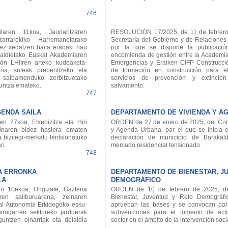
746
aren 11koa, Jaurlaritzaren
RESOLUCIÓN 17/2025, de 11 de febrero, 
zarrarekiko Harremanetarako
Secretaría del Gobierno y de Relaciones
ez xedatzen baita erabaki hau
por la que se dispone la publicaci
rialdietako Euskal Akademiaren
encomienda de gestión entre la Academia
ón LHIIren arteko kudeaketa-
Emergencias y Eraiken CIFP Construcció
oa, suteak prebenitzeko eta
de formación en construcción para e
a salbamenduko zerbitzuetako
servicios de prevención y extinció
kuntza emateko.
salvamento.
747
GENDA SAILA
DEPARTAMENTO DE VIVIENDA Y A
n 27koa, Etxebizitza eta Hiri
ORDEN de 27 de enero de 2025, del Con
inaren bidez hasiera ematen
y Agenda Urbana, por el que se inicia 
 bizitegi-merkatu tentsionatuko
declaración de municipio de Baraka
ri.
mercado residencial tensionado.
748
TA ERRONKA
DEPARTAMENTO DE BIENESTAR, J
LA
DEMOGRÁFICO
n 10ekoa, Ongizate, Gazteria
ORDEN de 10 de febrero de 2025, de
en sailburuarena, zeinaren
Bienestar, Juventud y Reto Demográfi
kal Autonomia Erkidegoko esku-
aprueban las bases y se convocan par
irugarren sektoreko jarduerak
subvenciones para el fomento de acti
untzen oinarriak eta deialdia
sector en el ámbito de la intervención soci