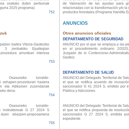
dea osatuko duten pertsonak
de Valoración de las ayudas para gr
Egurra 2025 programa).
relacionadas con la transformación y/o la
752
productos forestales (Programa Handitu E
ANUNCIOS
tzuk
Otros anuncios oficiales
DEPARTAMENTO DE SEGURIDAD
tzen baitira Vitoria-Gasteizko
ANUNCIO por el que se emplaza a las pe
ien 3 zenbakiko Epaitegian
en el procedimiento ordinario 2/2025
prozedura arruntean interesa
Juzgado de lo Contencioso-Administrativ
Gasteiz.
753
DEPARTAMENTO DE SALUD
o Osasuneko lurralde-
ANUNCIO del Delegado Territorial de Sal
 zehapen-prozedurari hasiera
el que se notifica acuerdo de incoació
n eta Adikzioen zuzendariak
sancionador G 41 2024 S, emitido por e
teko dena.
Pública y Adicciones.
754
o Osasuneko lurralde-
ANUNCIO del Delegado Territorial de Sal
ko instruktoreak G 27 2024 S
el que se notifica propuesta de resoluci
 duen ebazpen-proposamena
sancionador G 27 2024 S, emitida por 
expediente.
755