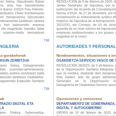
en 5ekoa, Gipuzkoako Batzar
RESOLUCIÓN de 5 de febrero de 2025, de
ena, arau hau baliozkotzeko
Juntas Generales de Gipuzkoa, por la
en duena: 2/2024 Foru Dekretu-
publicación del Acuerdo de Convalidación
enduaren 15eko Kontseiluaren
Norma 2/2024, de 27 de diciembre, por e
en transposizioa Gipuzkoako
incorporación al ordenamiento jurídico trib
 ordenamendu juridikoan sartzea
histórico de Gipuzkoa de la transposición 
u hori batasuneko enpresa
2022/253, del Consejo, de 15 de diciem
o eta magnitude handiko talde
garantía de un nivel mínimo de imposición
o ezarpen-maila bermatzeari
empresas multinacionales y los grupos 
magnitud en la Unión.
738
NGILERIA
AUTORIDADES Y PERSONA
ta gorabeherak
Nombramientos, situaciones e in
ASUN ZERBITZUA
OSAKIDETZA-SERVICIO VASCO DE
laren 5ekoa, Debagoieneko
RESOLUCIÓN 38/2025, de 5 de febrero, d
tuko zuzendari-gerentearena,
de la Organización Sanitaria Integrada
aldos andrea izendatzen baita
que se nombra, mediante libre designac
trazioko taldeburu Osakidetza-
Inda Galdos Jefa de grupo administra
bagoieneko Erakunde Sanitario
Generales en la Organización San
Debagoiena de Osakidetza-Servicio vasco
739
tak
Oposiciones y concursos
RAZIO DIGITAL ETA
DEPARTAMENTO DE GOBERNANZA,
LA
DIGITAL Y AUTOGOBIERNO
aren 10ekoa, Gobernantza,
ORDEN de 10 de febrero de 2025, de