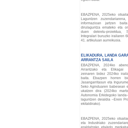
EBAZPENA, 2025eko otsailar
Laguntzen zuzendariarena,
informazioan jartzen baita
dirulaguntza emateko eta or
duen dekretu-proiektua,
Integralari buruzko irailaren
41. artikuluan aurreikusia.
ELIKADURA, LANDA GAR
ARRANTZA SAILA
EBAZPENA, 2024ko abendu
Arrantzako eta Elikagai Po
zeinaren bidez 2024ko irai
baita. Ebazpen horren bi
Jasangarritasun eta Ingurum
5eko Aginduaren babesean e
ukatzen dira (2024ko mart
Autonomia Erkidegoko landa-
laguntzen deialdia –Erein P
ekitaldirako).
EBAZPENA, 2025eko otsailare
eta Industriako zuzendariar
eraldatzeko eta/edo merkatur