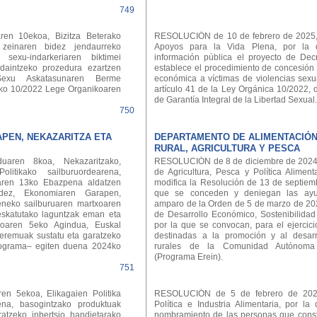
749
en 10ekoa, Bizitza Beterako
RESOLUCIÓN de 10 de febrero de 2025, 
 zeinaren bidez jendaurreko
Apoyos para la Vida Plena, por la
 sexu-indarkeriaren biktimei
información pública el proyecto de Dec
daintzeko prozedura ezartzen
establece el procedimiento de concesión
 Sexu Askatasunaren Berme
económica a víctimas de violencias sexua
 6ko 10/2022 Lege Organikoaren
artículo 41 de la Ley Orgánica 10/2022, 
de Garantía Integral de la Libertad Sexual
750
APEN, NEKAZARITZA ETA
DEPARTAMENTO DE ALIMENTACIÓ
RURAL, AGRICULTURA Y PESCA
aren 8koa, Nekazaritzako,
RESOLUCIÓN de 8 de diciembre de 2024,
litikako sailburuordearena,
de Agricultura, Pesca y Política Aliment
laren 13ko Ebazpena aldatzen
modifica la Resolución de 13 de septiem
dez, Ekonomiaren Garapen,
que se conceden y deniegan las ayud
eneko sailburuaren martxoaren
amparo de la Orden de 5 de marzo de 20
skatutako laguntzak eman eta
de Desarrollo Económico, Sostenibilida
xoaren 5eko Agindua, Euskal
por la que se convocan, para el ejercic
eremuak sustatu eta garatzeko
destinadas a la promoción y al desar
rograma– egiten duena 2024ko
rurales de la Comunidad Autónoma
(Programa Erein).
751
n 5ekoa, Elikagaien Politika
RESOLUCIÓN de 5 de febrero de 2025
ena, basogintzako produktuak
Política e Industria Alimentaria, por l
atzeko inbertsio handietarako
nombramiento de las personas que const