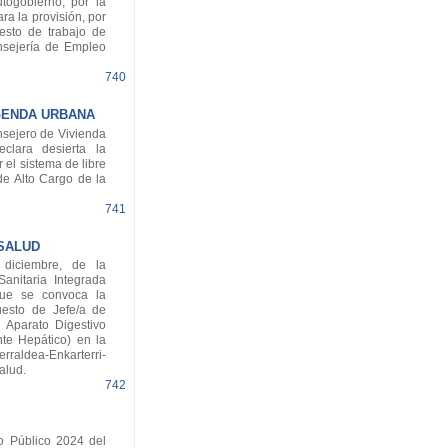
utogobierno, por la
ra la provisión, por
uesto de trabajo de
onsejería de Empleo
740
GENDA URBANA
sejero de Vivienda
lara desierta la
 el sistema de libre
de Alto Cargo de la
741
 SALUD
iciembre, de la
anitaria Integrada
 que se convoca la
uesto de Jefe/a de
 Aparato Digestivo
nte Hepático) en la
raldea-Enkarterri-
alud.
742
o Público 2024 del