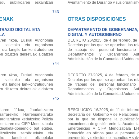
u publikoaren eskaintzari
Ayuntamiento de Durango y sus organism
743
ENAK
OTRAS DISPOSICIONES
RAZIO DIGITAL ETA
DEPARTAMENTO DE GOBERNANZA,
LA
DIGITAL Y AUTOGOBIERNO
ren 4koa, Euskal Autonomia
DECRETO 26/2025, de 4 de febrero, de m
ko sailetako eta organismo
Decretos por los que se aprueban las re
 eta langile lan-kontratudunen
de trabajo del personal funcionario
n dituzten dekretuak aldatzen
Departamentos y Organismos A
Administración de la Comunidad Autónom
744
ren 4koa, Euskal Autonomia
DECRETO 27/2025, 4 de febrero, de mo
ko sailetako eta organismo
Decretos por los que se aprueban las re
 eta langile lan-kontratudunen
de trabajo del personal funcionario
n dituzten dekretuak aldatzen
Departamentos y Organismos A
Administración de la Comunidad Autónom
745
aren 11koa, Jaurlaritzaren
RESOLUCIÓN 16/2025, de 11 de febrero, 
zarrarekiko Harremanetarako
Secretaría del Gobierno y de Relaciones
rgitaratzea xedatzeko: Polizia
por la que se dispone la publicaci
ademiaren eta CIFP Mendizabala
encomienda de gestión entre la Academia
udeaketa-gomendio bat egitea,
Emergencias y CIFP Mendizabala LHI
tzaltzeko zerbitzuetako eta
formación en oficios para el personal 
ako langileei ofizioetako
prevención y extinción de incendios y sal