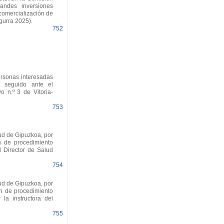
andes inversiones
 comercialización de
gurra 2025).
752
rsonas interesadas
, seguido ante el
o n.º 3 de Vitoria-
753
ud de Gipuzkoa, por
n de procedimiento
l Director de Salud
754
ud de Gipuzkoa, por
ón de procedimiento
la instructora del
755