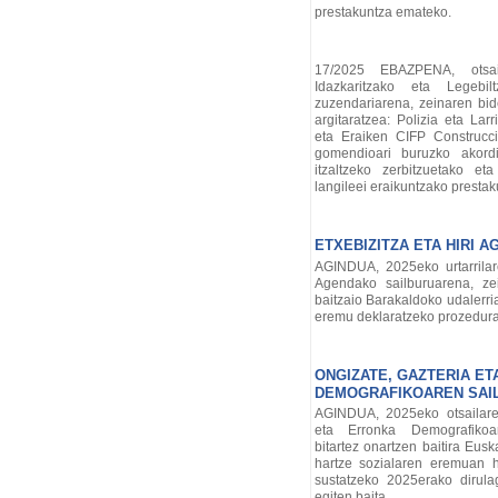
prestakuntza emateko.
17/2025 EBAZPENA, otsail
Idazkaritzako eta Legebilt
zuzendariarena, zeinaren bid
argitaratzea: Polizia eta Lar
eta Eraiken CIFP Construcci
gomendioari buruzko akordi
itzaltzeko zerbitzuetako et
langileei eraikuntzako presta
ETXEBIZITZA ETA HIRI A
AGINDUA, 2025eko urtarrilare
Agendako sailburuarena, ze
baitzaio Barakaldoko udalerria
eremu deklaratzeko prozedura
ONGIZATE, GAZTERIA E
DEMOGRAFIKOAREN SAI
AGINDUA, 2025eko otsailare
eta Erronka Demografikoar
bitartez onartzen baitira Eus
hartze sozialaren eremuan h
sustatzeko 2025erako dirulag
egiten baita.