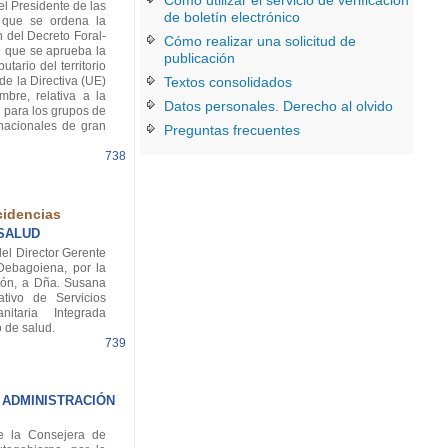
Cómo utilizar el servicio de verificación
l Presidente de las
de boletín electrónico
 que se ordena la
 del Decreto Foral-
Cómo realizar una solicitud de
l que se aprueba la
publicación
utario del territorio
de la Directiva (UE)
Textos consolidados
bre, relativa a la
Datos personales. Derecho al olvido
 para los grupos de
nacionales de gran
Preguntas frecuentes
738
L
cidencias
 SALUD
el Director Gerente
 Debagoiena, por la
ión, a Dña. Susana
tivo de Servicios
itaria Integrada
 de salud.
739
 ADMINISTRACIÓN
 la Consejera de