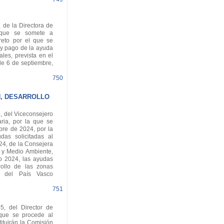
de la Directora de
 que se somete a
reto por el que se
 y pago de la ayuda
les, prevista en el
de 6 de septiembre,
.
750
N, DESARROLLO
 del Viceconsejero
aria, por la que se
bre de 2024, por la
as solicitadas al
24, de la Consejera
d y Medio Ambiente,
io 2024, las ayudas
rollo de las zonas
 del País Vasco
751
, del Director de
a que se procede al
ituirán la Comisión