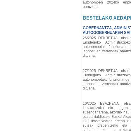
autonomoen 2024ko enpleg
buruzkoa.
BESTELAKO XEDAP
GOBERNANTZA, ADMINIST
AUTOGOBERNUAREN SAI
26/2025 DEKRETUA, otsaila
Erkidegoko Administrazio
autonomoetako funtzionarioen
lanpostuen zerrendak onartze
dituena.
27/2025 DEKRETUA, otsaila
Erkidegoko Administrazio
autonomoetako funtzionarioen
lanpostuen zerrendak onartze
dituena.
16/2025 EBAZPENA, otsail
Idazkaritzako eta Legebilt
zuzendariarena, akordio hau a
eta Larrialdietako Euskal Ak
LHII Ikastetxearen artean k
suteak prebenitzeko eta i
salbamenduko zerbitzuet