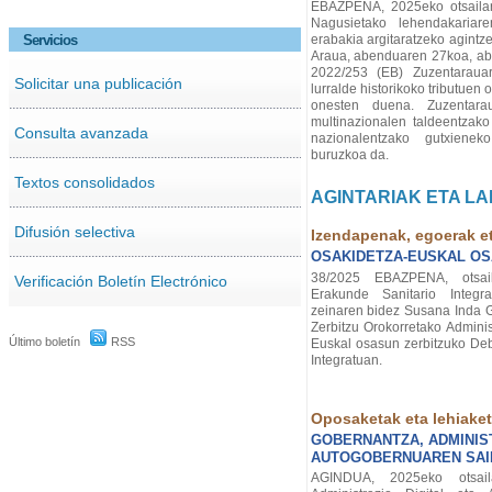
EBAZPENA, 2025eko otsailar
Nagusietako lehendakariar
Servicios
erabakia argitaratzeko agintz
Araua, abenduaren 27koa, ab
2022/253 (EB) Zuzentarauar
Solicitar una publicación
lurralde historikoko tributuen
onesten duena. Zuzentara
multinazionalen taldeentzak
Consulta avanzada
nazionalentzako gutxienek
buruzkoa da.
Textos consolidados
AGINTARIAK ETA LA
Difusión selectiva
Izendapenak, egoerak e
OSAKIDETZA-EUSKAL OS
38/2025 EBAZPENA, otsai
Verificación Boletín Electrónico
Erakunde Sanitario Integra
zeinaren bidez Susana Inda G
Zerbitzu Orokorretako Adminis
Último boletín
RSS
Euskal osasun zerbitzuko De
Integratuan.
Oposaketak eta lehiake
GOBERNANTZA, ADMINIST
AUTOGOBERNUAREN SAI
AGINDUA, 2025eko otsail