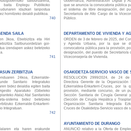
Autogobernuko sailburuarena,
Gobernanza, Administración Digital y A
n baita Enplegu Publikoko
que se anuncia la convocatoria pública pa
gudunaren idazkari lanpostua
el sistema de libre designación, del p
z hornitzeko deialdi publikoa.
Secretario/a de Alto Cargo de la Vicec
740
Público.
GENDA SAILA
DEPARTAMENTO DE VIVIENDA Y A
n 3koa, Etxebizitza eta Hiri
ORDEN de 3 de febrero de 2025, del Con
bizitza Sailburuordetzan goi-
y Agenda Urbana, por la que se dec
tua izendapen askez betetzeko
convocatoria pública para la provisión, por
a.
designación, del puesto de Secretario/a 
741
Viceconsejería de Vivienda.
ASUN ZERBITZUA
OSAKIDETZA-SERVICIO VASCO DE
duaren 24koa, Ezkerralde-
RESOLUCIÓN 2999/2024, de 24 de d
kunde Sanitario Integratuko
Directora Gerente de la Organización S
ren bidez deialdia egiten baita
Ezkerraldea-Enkarterri-Cruces, por la
igestio Aparatuko (Gibeleko
provisión, mediante concurso, de un p
lanteko Atala) Atal Sanitarioko
Sección Sanitaria de Cirugía General y
eta-sistema bidez betetzeko
(Sección de Cirugía Hepática y Traspla
bitzuko Ezkerralde-Enkarterri-
Organización Sanitaria Integrada Ezker
o Integratuan.
Cruces de Osakidetza-Servicio vasco de s
742
AYUNTAMIENTO DE DURANGO
alaren eta haren erakunde
ANUNCIO relativo a la Oferta de Emple