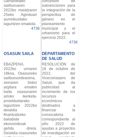
Garraioetako
concesión de
sailburuaren
subvenciones para
2022ko maiatzaren
la integración de la
25eko Aginduan
perspectiva de
aurreikusitako
género en el
laguntzen emakida.
planeamiento
4736
municipal y el
urbanismo para el
ejercicio 2022.
4736
OSASUN SAILA
DEPARTAMENTO
DE SALUD
EBAZPENA,
RESOLUCIÓN de
2022ko urriaren
18 de octubre de
18koa, Osasuneko
2022, del
sailburuordearena,
Viceconsejero de
zeinaren bidez
Salud, que da
argitara ematen
publicidad al
baita osasunaren
incremento de los
arloko ikerketa-
recursos
proiektuetarako
económicos
laguntzen 2022ko
destinados a
deialdia
financiar la
finantzatzeko
convocatoria
baliabide
correspondiente al
ekonomikoak
año 2022 de
gehitu direla.
ayudas a proyectos
Deialdia osasuneko
de investigación en