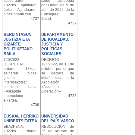
sailburuaren
salud, aprobada
2022ko apirilaren
por Orden de 5 de
5eko Aginduaren
abril de 2022, de la
bidez onartu zen.
Consejera de
4737
Salud.
4737
BERDINTASUN,
DEPARTAMENTO
JUSTIZIA ETA
DE IGUALDAD,
GIZARTE
JUSTICIA Y
POLITIKETAKO
POLÍTICAS
SAILA
SOCIALES
125/2022
DECRETO
DEKRETUA,
125/2022, de 18 de
urriaren 18koa,
octubre, por el que
zeinaren bidez
se declara de
gizarte-
interés social a la
interesekotzat
Asociación
aitortzen baita
«Askabide
«Askabide
Liberación»
Liberación»
4738
elkartea.
4738
EUSKAL HERRIKO
UNIVERSIDAD
UNIBERTSITATEA
DEL PAÍS VASCO
EBAZPENA,
RESOLUCIÓN de
2022ko urriaren
25 de octubre de