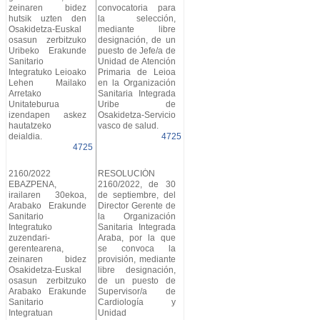
zeinaren bidez
convocatoria para
hutsik uzten den
la selección,
Osakidetza-Euskal
mediante libre
osasun zerbitzuko
designación, de un
Uribeko Erakunde
puesto de Jefe/a de
Sanitario
Unidad de Atención
Integratuko Leioako
Primaria de Leioa
Lehen Mailako
en la Organización
Arretako
Sanitaria Integrada
Unitateburua
Uribe de
izendapen askez
Osakidetza-Servicio
hautatzeko
vasco de salud.
deialdia.
4725
4725
2160/2022
RESOLUCIÓN
EBAZPENA,
2160/2022, de 30
irailaren 30ekoa,
de septiembre, del
Arabako Erakunde
Director Gerente de
Sanitario
la Organización
Integratuko
Sanitaria Integrada
zuzendari-
Araba, por la que
gerentearena,
se convoca la
zeinaren bidez
provisión, mediante
Osakidetza-Euskal
libre designación,
osasun zerbitzuko
de un puesto de
Arabako Erakunde
Supervisor/a de
Sanitario
Cardiología y
Integratuan
Unidad