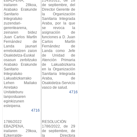
EBAZPENA,
2143/2022, de 28
irailaren 28koa,
de septiembre, del
Arabako Erakunde
Director Gerente de
Sanitario
la Organización
Integratuko
Sanitaria Integrada
zuzendari-
Araba, por la que
gerentearena,
se revoca la
zeinaren bidez
asignación de
Juan Carlos Martín
funciones a D. Juan
Fernández de
Carlos Martín
Landa jaunari
Fernández de
errebokatzen zaion
Landa como Jefe
Osakidetza-Euskal
de Unidad de
osasun zerbitzuko
Atención Primaria
Arabako Erakunde
de Lakuabizkarra
Sanitario
en la Organización
Integratuko
Sanitaria Integrada
Lakuabizkarrako
Araba, de
Lehen Mailako
Osakidetza-Servicio
Arretako
vasco de salud.
Unitateburu
4716
lanpostuaren
eginkizunen
esleipena.
4716
1786/2022
RESOLUCIÓN
EBAZPENA,
1786/2022, de 29
irailaren 29koa,
de septiembre, de
Ezkerralde-
la Directora