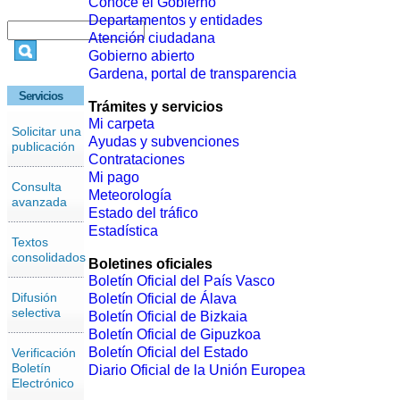
Conoce el Gobierno
Departamentos y entidades
Atención ciudadana
Gobierno abierto
Gardena, portal de transparencia
Servicios
Trámites y servicios
Mi carpeta
Solicitar una
Ayudas y subvenciones
publicación
Contrataciones
Mi pago
Consulta
Meteorología
avanzada
Estado del tráfico
Estadística
Textos
consolidados
Boletines oficiales
Boletín Oficial del País Vasco
Difusión
Boletín Oficial de Álava
selectiva
Boletín Oficial de Bizkaia
Boletín Oficial de Gipuzkoa
Boletín Oficial del Estado
Verificación
Boletín
Diario Oficial de la Unión Europea
Electrónico