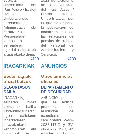
25ekoa,
2022, de la Gerente
Universidad del
de la Universidad
País Vasco / Euskal
del País Vasco /
Herriko
Euskal Herriko
Unibertsitateko
Unibertsitatea, por
gerentearena,
la que se dispone
Administrazio eta
la publicación de
Zerbitzuetako
modificaciones de
Pertsonalaren
las relaciones de
lanpostuen
puestos de trabajo
zerrendetan
del Personal de
egindako aldaketak
Administración y
argitaratzeko dena.
Servicios.
4739
4739
IRAGARKIAK
ANUNCIOS
Beste iragarki
Otros anuncios
ofizial batzuk
oficiales
SEGURTASUN
DEPARTAMENTO
SAILA
DE SEGURIDAD
IRAGARKIA,
ANUNCIO por el
zeinaren bidez
que se notifica
jakinarazten baitira
propuesta de
Kirol-ikuskizunetan
resolución de
egon daitekeen
expediente
indarkeriaren,
sancionador SV-99-
arrazakeriaren,
2022-117-D y SV-
xenofobiaren eta
48-2022-135-D, en
intolerantziaren
relación con la Ley