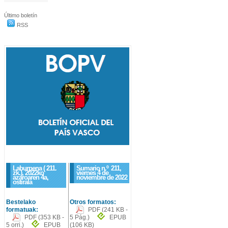
Último boletín
RSS
Laburpena ( 211.
Sumario n.º
211
,
zk.), 2022ko
viernes 4 de
azaroaren 4a,
noviembre de 2022
ostirala
Bestelako
Otros formatos:
formatuak:
PDF
(241 KB -
PDF
(353 KB -
5 Pág.)
EPUB
5 orri.)
EPUB
(106 KB)