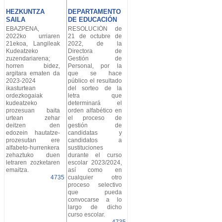
HEZKUNTZA
DEPARTAMENTO
SAILA
DE EDUCACIÓN
EBAZPENA,
RESOLUCIÓN de
2022ko urriaren
21 de octubre de
21ekoa, Langileak
2022, de la
Kudeatzeko
Directora de
zuzendariarena;
Gestión de
horren bidez,
Personal, por la
argitara ematen da
que se hace
2023-2024
público el resultado
ikasturtean
del sorteo de la
ordezkogaiak
letra que
kudeatzeko
determinará el
prozesuan baita
orden alfabético en
urtean zehar
el proceso de
deitzen den
gestión de
edozein hautatze-
candidatas y
prozesutan ere
candidatos a
alfabeto-hurrenkera
sustituciones
zehaztuko duen
durante el curso
letraren zozketaren
escolar 2023/2024,
emaitza.
así como en
4735
cualquier otro
proceso selectivo
que pueda
convocarse a lo
largo de dicho
curso escolar.
4735