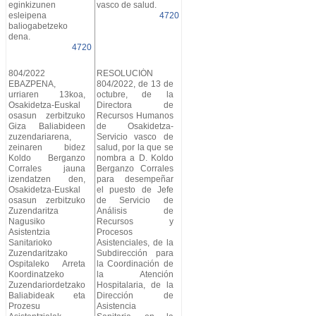
eginkizunen
vasco de salud.
esleipena
4720
baliogabetzeko
dena.
4720
804/2022
RESOLUCIÓN
EBAZPENA,
804/2022, de 13 de
urriaren 13koa,
octubre, de la
Osakidetza-Euskal
Directora de
osasun zerbitzuko
Recursos Humanos
Giza Baliabideen
de Osakidetza-
zuzendariarena,
Servicio vasco de
zeinaren bidez
salud, por la que se
Koldo Berganzo
nombra a D. Koldo
Corrales jauna
Berganzo Corrales
izendatzen den,
para desempeñar
Osakidetza-Euskal
el puesto de Jefe
osasun zerbitzuko
de Servicio de
Zuzendaritza
Análisis de
Nagusiko
Recursos y
Asistentzia
Procesos
Sanitarioko
Asistenciales, de la
Zuzendaritzako
Subdirección para
Ospitaleko Arreta
la Coordinación de
Koordinatzeko
la Atención
Zuzendariordetzako
Hospitalaria, de la
Baliabideak eta
Dirección de
Prozesu
Asistencia