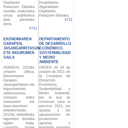
Ospitaleko
Hospitalaria
Pailazoen Elkartea
Algaraklown
izeneko erakundea
Ospitaleko
onura publikokoa
Pailazoen Elkartea.
dela aitortzeko
4731
dena.
4731
EKONOMIAREN
DEPARTAMENTO
GARAPEN,
DE DESARROLLO
JASANGARRITASUN
ECONÓMICO,
ETA INGURUMEN
SOSTENIBILIDAD
SAILA
Y MEDIO
AMBIENTE
AGINDUA, 2022ko
ORDEN de 26 de
urriaren 26koa,
octubre de 2022, de
Ekonomiaren
la Consejera de
Garapen,
Desarrollo
Jasangarritasun eta
Económico,
Ingurumeneko
Sostenibilidad y
sailburuarena,
Medio Ambiente,
zeinaren bidez
por la que se
nekazarien eta
convocan, para el
baso-ekoizleen
ejercicio 2022, las
elkarteentzako
ayudas a las
2022ko ekitaldirako
agrupaciones de
laguntzen deialdia
productores
egiten baita.
agrarios y
Laguntza horiek
forestales, previstas