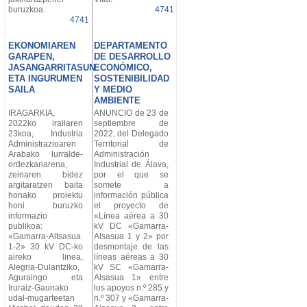
buruzkoa.
4741
4741
EKONOMIAREN
DEPARTAMENTO
GARAPEN,
DE DESARROLLO
JASANGARRITASUN
ECONÓMICO,
ETA INGURUMEN
SOSTENIBILIDAD
SAILA
Y MEDIO
AMBIENTE
IRAGARKIA,
ANUNCIO de 23 de
2022ko irailaren
septiembre de
23koa, Industria
2022, del Delegado
Administrazioaren
Territorial de
Arabako lurralde-
Administración
ordezkariarena,
Industrial de Álava,
zeinaren bidez
por el que se
argitaratzen baita
somete a
honako proiektu
información pública
honi buruzko
el proyecto de
informazio
«Línea aérea a 30
publikoa:
kV DC «Gamarra-
«Gamarra-Altsasua
Alsasua 1 y 2» por
1-2» 30 kV DC-ko
desmontaje de las
aireko linea,
líneas aéreas a 30
Alegria-Dulantziko,
kV SC «Gamarra-
Aguraingo eta
Alsasua 1» entre
Iruraiz-Gaunako
los apoyos n.º 285 y
udal-mugarteetan
n.º 307 y «Gamarra-