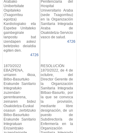
Arabako
Penitenciaria del
Unibertsitate
Hospital
Ospitaleko
Universitario Araba
(Txagorritxu
(sede Txagorritxu)
egoitza)
en la Organización
Kardiologiako eta
Sanitaria Integrada
Espetxe Unitateko
Araba de
gainbegirale
Osakidetza-Servicio
lanpostu bat
vasco de salud.
izendapen askez
4726
betetzeko deialdia
egiten den.
4726
1870/2022
RESOLUCIÓN
EBAZPENA,
1870/2022, de 4 de
urriaren 4koa,
octubre, del
Bilbo-Basurtuko
Director Gerente de
Erakunde Sanitario
la Organización
Integratuko
Sanitaria Integrada
zuzendari-
Bilbao-Basurto, por
gerentearena,
la que se convoca
zeinaren bidez
la provisión,
Osakidetza-Euskal
mediante libre
osasun zerbitzuko
designación, de un
Bilbo-Basurtuko
puesto de
Erakunde Sanitario
Subdirector/a de
Integratuan
Enfermería en la
Erizaintzako
Organización
zuzendariorde
Sanitaria Integrada