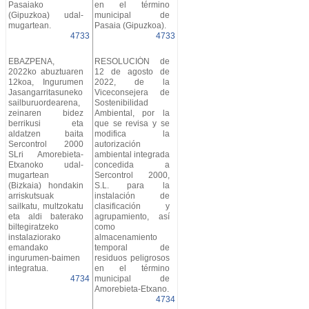
Pasaiako
en el término
(Gipuzkoa) udal-
municipal de
mugartean.
Pasaia (Gipuzkoa).
4733
4733
EBAZPENA,
RESOLUCIÓN de
2022ko abuztuaren
12 de agosto de
12koa, Ingurumen
2022, de la
Jasangarritasuneko
Viceconsejera de
sailburuordearena,
Sostenibilidad
zeinaren bidez
Ambiental, por la
berrikusi eta
que se revisa y se
aldatzen baita
modifica la
Sercontrol 2000
autorización
SLri Amorebieta-
ambiental integrada
Etxanoko udal-
concedida a
mugartean
Sercontrol 2000,
(Bizkaia) hondakin
S.L. para la
arriskutsuak
instalación de
sailkatu, multzokatu
clasificación y
eta aldi baterako
agrupamiento, así
biltegiratzeko
como
instalaziorako
almacenamiento
emandako
temporal de
ingurumen-baimen
residuos peligrosos
integratua.
en el término
4734
municipal de
Amorebieta-Etxano.
4734