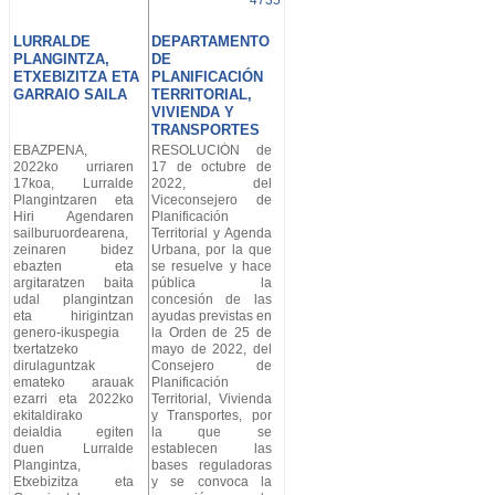
LURRALDE
DEPARTAMENTO
PLANGINTZA,
DE
ETXEBIZITZA ETA
PLANIFICACIÓN
GARRAIO SAILA
TERRITORIAL,
VIVIENDA Y
TRANSPORTES
EBAZPENA,
RESOLUCIÓN de
2022ko urriaren
17 de octubre de
17koa, Lurralde
2022, del
Plangintzaren eta
Viceconsejero de
Hiri Agendaren
Planificación
sailburuordearena,
Territorial y Agenda
zeinaren bidez
Urbana, por la que
ebazten eta
se resuelve y hace
argitaratzen baita
pública la
udal plangintzan
concesión de las
eta hirigintzan
ayudas previstas en
genero-ikuspegia
la Orden de 25 de
txertatzeko
mayo de 2022, del
dirulaguntzak
Consejero de
emateko arauak
Planificación
ezarri eta 2022ko
Territorial, Vivienda
ekitaldirako
y Transportes, por
deialdia egiten
la que se
duen Lurralde
establecen las
Plangintza,
bases reguladoras
Etxebizitza eta
y se convoca la