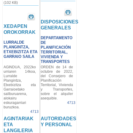
(102 KB)
DISPOSICIONES
XEDAPEN
GENERALES
OROKORRAK
DEPARTAMENTO
LURRALDE
DE
PLANGINTZA,
PLANIFICACIÓN
ETXEBIZITZA ETA
TERRITORIAL,
GARRAIO SAILA
VIVIENDA Y
TRANSPORTES
AGINDUA, 2022ko
ORDEN de 14 de
urriaren 14koa,
octubre de 2022,
Lurralde
del Consejero de
Plangintza,
Planificación
Etxebizitza eta
Territorial, Vivienda
Garraioetako
y Transportes,
sailburuarena,
sobre el alquiler
alokairu
asequible.
eskuragarriari
4713
buruzkoa.
4713
AGINTARIAK
AUTORIDADES
ETA
Y PERSONAL
LANGILERIA