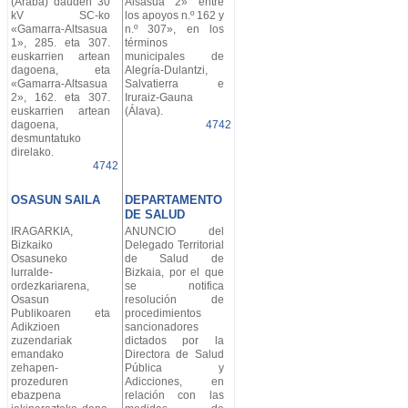
(Araba) dauden 30
Alsasua 2» entre
kV SC-ko
los apoyos n.º 162 y
«Gamarra-Altsasua
n.º 307», en los
1», 285. eta 307.
términos
euskarrien artean
municipales de
dagoena, eta
Alegría-Dulantzi,
«Gamarra-Altsasua
Salvatierra e
2», 162. eta 307.
Iruraiz-Gauna
euskarrien artean
(Álava).
dagoena,
4742
desmuntatuko
direlako.
4742
OSASUN SAILA
DEPARTAMENTO
DE SALUD
IRAGARKIA,
ANUNCIO del
Bizkaiko
Delegado Territorial
Osasuneko
de Salud de
lurralde-
Bizkaia, por el que
ordezkariarena,
se notifica
Osasun
resolución de
Publikoaren eta
procedimientos
Adikzioen
sancionadores
zuzendariak
dictados por la
emandako
Directora de Salud
zehapen-
Pública y
prozeduren
Adicciones, en
ebazpena
relación con las