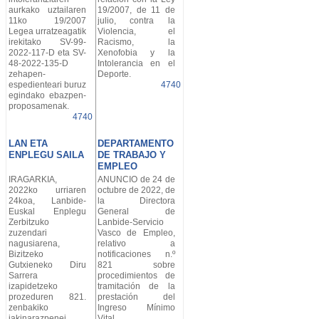
aurkako uztailaren
19/2007, de 11 de
11ko 19/2007
julio, contra la
Legea urratzeagatik
Violencia, el
irekitako SV-99-
Racismo, la
2022-117-D eta SV-
Xenofobia y la
48-2022-135-D
Intolerancia en el
zehapen-
Deporte.
espedienteari buruz
4740
egindako ebazpen-
proposamenak.
4740
LAN ETA
DEPARTAMENTO
ENPLEGU SAILA
DE TRABAJO Y
EMPLEO
IRAGARKIA,
ANUNCIO de 24 de
2022ko urriaren
octubre de 2022, de
24koa, Lanbide-
la Directora
Euskal Enplegu
General de
Zerbitzuko
Lanbide-Servicio
zuzendari
Vasco de Empleo,
nagusiarena,
relativo a
Bizitzeko
notificaciones n.º
Gutxieneko Diru
821 sobre
Sarrera
procedimientos de
izapidetzeko
tramitación de la
prozeduren 821.
prestación del
zenbakiko
Ingreso Mínimo
jakinarazpenei
Vital.