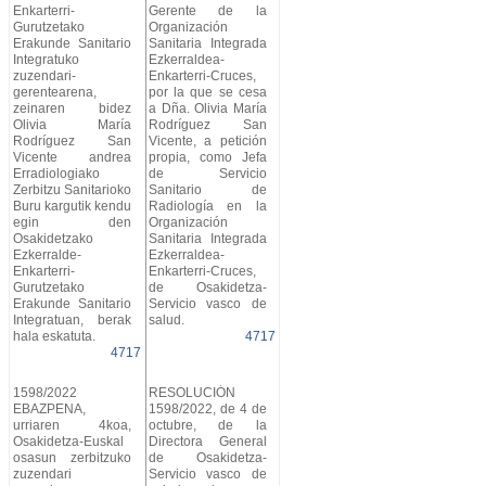
Enkarterri-
Gerente de la
Gurutzetako
Organización
Erakunde Sanitario
Sanitaria Integrada
Integratuko
Ezkerraldea-
zuzendari-
Enkarterri-Cruces,
gerentearena,
por la que se cesa
zeinaren bidez
a Dña. Olivia María
Olivia María
Rodríguez San
Rodríguez San
Vicente, a petición
Vicente andrea
propia, como Jefa
Erradiologiako
de Servicio
Zerbitzu Sanitarioko
Sanitario de
Buru kargutik kendu
Radiología en la
egin den
Organización
Osakidetzako
Sanitaria Integrada
Ezkerralde-
Ezkerraldea-
Enkarterri-
Enkarterri-Cruces,
Gurutzetako
de Osakidetza-
Erakunde Sanitario
Servicio vasco de
Integratuan, berak
salud.
hala eskatuta.
4717
4717
1598/2022
RESOLUCIÓN
EBAZPENA,
1598/2022, de 4 de
urriaren 4koa,
octubre, de la
Osakidetza-Euskal
Directora General
osasun zerbitzuko
de Osakidetza-
zuzendari
Servicio vasco de