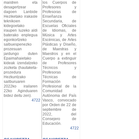
maistren eta
los Cuerpos de
desagertzear
Profesores y
dagoen Lanbide
Profesoras de
Heziketako irakasle
Enseñanza
teknikoen
Secundaria, de
kidegoetako
Escuelas Oficiales
iraupen luzeko aldi
de Idiomas, de
baterako enplegua
Música y Artes
egonkortzeko
Escénicas, de Artes
salbuespenezko
Plásticas y Diseño,
prozesuan
de Maestras y
jardungo duten
Maestros y en el
Epaimahaietako
Cuerpo a extinguir
kideak izendatzeko
de Profesores
zozketa (hautaketa-
Técnicos y
prozedura
Profesoras
Hezkuntzako
Técnicas de
sailburuaren
Formación
2022ko irailaren
Profesional de la
22ko Aginduaren
Comunidad
bidez deitu zen).
Autónoma del País
4722
Vasco, convocado
por Orden de 22 de
septiembre de
2022, del
Consejero de
Educación.
4722