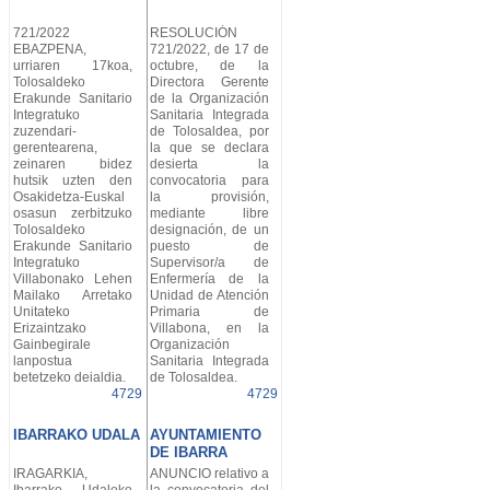
721/2022
RESOLUCIÓN
EBAZPENA,
721/2022, de 17 de
urriaren 17koa,
octubre, de la
Tolosaldeko
Directora Gerente
Erakunde Sanitario
de la Organización
Integratuko
Sanitaria Integrada
zuzendari-
de Tolosaldea, por
gerentearena,
la que se declara
zeinaren bidez
desierta la
hutsik uzten den
convocatoria para
Osakidetza-Euskal
la provisión,
osasun zerbitzuko
mediante libre
Tolosaldeko
designación, de un
Erakunde Sanitario
puesto de
Integratuko
Supervisor/a de
Villabonako Lehen
Enfermería de la
Mailako Arretako
Unidad de Atención
Unitateko
Primaria de
Erizaintzako
Villabona, en la
Gainbegirale
Organización
lanpostua
Sanitaria Integrada
betetzeko deialdia.
de Tolosaldea.
4729
4729
IBARRAKO UDALA
AYUNTAMIENTO
DE IBARRA
IRAGARKIA,
ANUNCIO relativo a
Ibarrako Udaleko
la convocatoria del