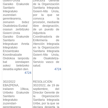
Goierri-Urola
Directora Gerente
Garaiko Erakunde
de la Organización
Sanitario
Sanitaria Integrada
Integratuko
Goierri-Alto Urola,
zuzendari-
por la que se
gerentearena,
convoca la
zeinaren bidez
provisión, mediante
Osakidetza-Euskal
libre designación,
osasun zerbitzuko
de un puesto de
Goierri-Urola
Adjunto/a
Garaiko Erakunde
Coordinador/a de
Sanitario
Enfermería de
Integratuan Arreta
Atención Integrada
Integratuko
en la Organización
Erizaintzako
Sanitaria Integrada
Koordinatzaile
Goierri-Alto Urola,
Ondokoa lanpostu
de Osakidetza-
bat izendapen
Servicio vasco de
askez betetzeko
salud.
deialdia egiten den.
4724
4724
302/2022
RESOLUCIÓN
EBAZPENA,
302/2022, de 19 de
irailaren 19koa,
septiembre, del
Uribeko Erakunde
Director Gerente de
Sanitario
la Organización
Integratuko
Sanitaria Integrada
zuzendari-
Uribe, por la que se
gerentearena,
declara desierta la