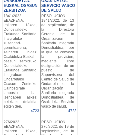
OSAKIDETZA-
OSAKIDETZA-
EUSKAL OSASUN
SERVICIO VASCO
ZERBITZUA
DE SALUD
1841/2022
RESOLUCIÓN
EBAZPENA,
1841/2022, de 13
irailaren 13koa,
de septiembre, de
Donostialdeko
la Directora
Erakunde Sanitario
Gerente de la
Integratuko
Organización
zuzendari-
Sanitaria Integrada
gerentearena,
Donostialdea, por
zeinaren bidez
la que se convoca
Osakidetza-Euskal
la provisión,
osasun zerbitzuko
mediante libre
Donostialdeko
designación, de un
Erakunde Sanitario
puesto de
Integratuan
Supervisor/a del
Ondarretako
Centro de Salud de
Osasun Zentroko
Ondarreta en la
Gainbegirale
Organización
lanpostu bat
Sanitaria Integrada
izendapen askez
Donostialdea, de
betetzeko deialdia
Osakidetza-Servicio
egiten den.
vasco de salud.
4723
4723
276/2022
RESOLUCIÓN
EBAZPENA,
276/2022, de 19 de
irailaren 19koa,
septiembre, de la