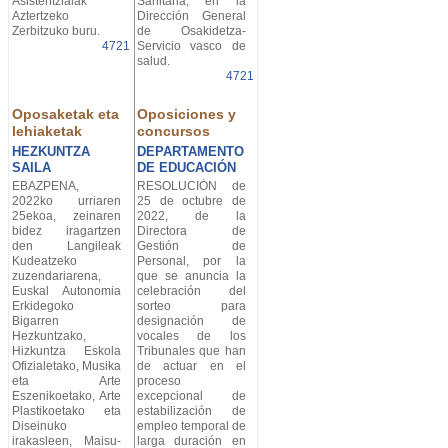
Asistentzialak
Sanitaria, en la
Aztertzeko
Dirección General
Zerbitzuko buru.
de Osakidetza-
4721
Servicio vasco de
salud.
4721
Oposaketak eta
Oposiciones y
lehiaketak
concursos
HEZKUNTZA
DEPARTAMENTO
SAILA
DE EDUCACIÓN
EBAZPENA,
RESOLUCIÓN de
2022ko urriaren
25 de octubre de
25ekoa, zeinaren
2022, de la
bidez iragartzen
Directora de
den Langileak
Gestión de
Kudeatzeko
Personal, por la
zuzendariarena,
que se anuncia la
Euskal Autonomia
celebración del
Erkidegoko
sorteo para
Bigarren
designación de
Hezkuntzako,
vocales de los
Hizkuntza Eskola
Tribunales que han
Ofizialetako, Musika
de actuar en el
eta Arte
proceso
Eszenikoetako, Arte
excepcional de
Plastikoetako eta
estabilización de
Diseinuko
empleo temporal de
irakasleen, Maisu-
larga duración en