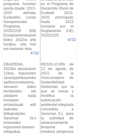
programa honetan
en el Programa de
jasota daude: 2015-
Desarrollo Rural de
2020 aldirako
Euskadi 2015-
Euskadiko Landa
2020, prorrogado
Garapenerako
hasta 2022
Programa,
inclusive por el
2020/2220 (EB)
Reglamento (UE)
Erregelamenduaren
2020/2220.
bidez 2022ra arte
4732
luzatua, urte hori
ere barnean dela.
4732
EBAZPENA,
RESOLUCIÓN de
2022ko abuztuaren
12 de agosto de
12koa, Ingurumen
2022, de la
Jasangarritasuneko
Viceconsejera de
sailburuordearena,
Sostenibilidad
zeinaren bidez
Ambiental, por la
berrikusten eta
que se revisa y
aldatzen baita
modifica la
hondakin
autorización
arriskutsuak aldi
ambiental integrada
baterako
concedida a
biltegiratzeko
Sanemar, S.L. para
Sanemar SLri
la actividad de
emandako
almacenamiento
ingurumen-baimen
temporal de
integratua,
residuos peligrosos