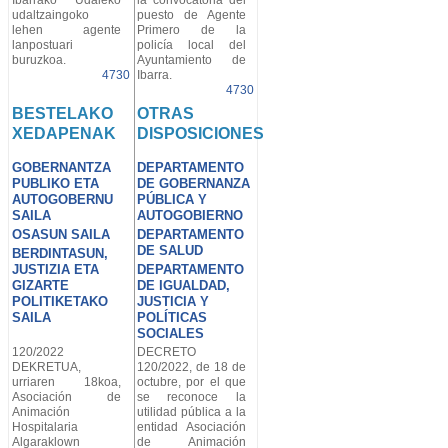
udaltzaingoko
puesto de Agente
lehen agente
Primero de la
lanpostuari
policía local del
buruzkoa.
Ayuntamiento de
4730
Ibarra.
4730
BESTELAKO
OTRAS
XEDAPENAK
DISPOSICIONES
GOBERNANTZA
DEPARTAMENTO
PUBLIKO ETA
DE GOBERNANZA
AUTOGOBERNU
PÚBLICA Y
SAILA
AUTOGOBIERNO
OSASUN SAILA
DEPARTAMENTO
DE SALUD
BERDINTASUN,
JUSTIZIA ETA
DEPARTAMENTO
GIZARTE
DE IGUALDAD,
POLITIKETAKO
JUSTICIA Y
SAILA
POLÍTICAS
SOCIALES
120/2022
DECRETO
DEKRETUA,
120/2022, de 18 de
urriaren 18koa,
octubre, por el que
Asociación de
se reconoce la
Animación
utilidad pública a la
Hospitalaria
entidad Asociación
Algaraklown
de Animación