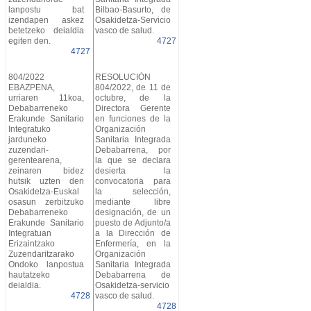
lanpostu bat
Bilbao-Basurto, de
izendapen askez
Osakidetza-Servicio
betetzeko deialdia
vasco de salud.
egiten den.
4727
4727
804/2022
RESOLUCIÓN
EBAZPENA,
804/2022, de 11 de
urriaren 11koa,
octubre, de la
Debabarreneko
Directora Gerente
Erakunde Sanitario
en funciones de la
Integratuko
Organización
jarduneko
Sanitaria Integrada
zuzendari-
Debabarrena, por
gerentearena,
la que se declara
zeinaren bidez
desierta la
hutsik uzten den
convocatoria para
Osakidetza-Euskal
la selección,
osasun zerbitzuko
mediante libre
Debabarreneko
designación, de un
Erakunde Sanitario
puesto de Adjunto/a
Integratuan
a la Dirección de
Erizaintzako
Enfermería, en la
Zuzendaritzarako
Organización
Ondoko lanpostua
Sanitaria Integrada
hautatzeko
Debabarrena de
deialdia.
Osakidetza-servicio
4728
vasco de salud.
4728