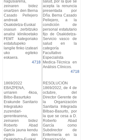
nagusiarena,
salud, por la que se
zeinaren bidez
acepta la renuncia
onartzen den Berna
presentada por
Casado Pellejero
Dña. Berna Casado
andreak
Pellejero, a la
Osakidetza-Euskal
condición de
osasun zerbitzuko
personal estatutario
analisi klinikoetako
fijo de Osakidetza-
FEMT kategoriako
Servicio vasco de
estatutupeko
salud en la
langile finko izateari
categoría
uko egiteko
Facultativo
eskaera.
Especialista
4718
Medica-Técnica en
Análisis Clínicos.
4718
1869/2022
RESOLUCIÓN
EBAZPENA,
1869/2022, de 4 de
urriaren 4koa,
octubre, del
Bilbo-Basurtuko
Director Gerente de
Erakunde Sanitario
la Organización
Integratuko
Sanitaria Integrada
zuzendari-
Bilbao-Basurto, por
gerentearena,
la que se cesa a D.
zeinaren bidez
Roberto Abad
Roberto Abad
García como
García jauna kendu
Subdirector de
egiten den
Enfermería en la
Osakidetza-Euskal
Organización