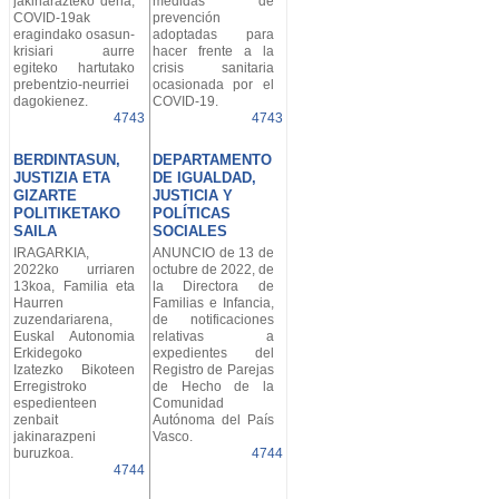
jakinarazteko dena,
medidas de
COVID-19ak
prevención
eragindako osasun-
adoptadas para
krisiari aurre
hacer frente a la
egiteko hartutako
crisis sanitaria
prebentzio-neurriei
ocasionada por el
dagokienez.
COVID-19.
4743
4743
BERDINTASUN,
DEPARTAMENTO
JUSTIZIA ETA
DE IGUALDAD,
GIZARTE
JUSTICIA Y
POLITIKETAKO
POLÍTICAS
SAILA
SOCIALES
IRAGARKIA,
ANUNCIO de 13 de
2022ko urriaren
octubre de 2022, de
13koa, Familia eta
la Directora de
Haurren
Familias e Infancia,
zuzendariarena,
de notificaciones
Euskal Autonomia
relativas a
Erkidegoko
expedientes del
Izatezko Bikoteen
Registro de Parejas
Erregistroko
de Hecho de la
espedienteen
Comunidad
zenbait
Autónoma del País
jakinarazpeni
Vasco.
buruzkoa.
4744
4744