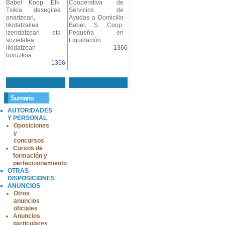
Babel Koop. Elk.
Cooperativa de
Txikia desegitea
Servicios de
onartzeari,
Ayudas a Domicilio
likidatzailea
Babel, S. Coop.
izendatzeari eta
Pequeña en
sozietatea
Liquidación.
likidatzeari
1366
buruzkoa.
1366
Sumario
AUTORIDADES
Y PERSONAL
Oposiciones
y
concursos
Cursos de
formación y
perfeccionamiento
OTRAS
DISPOSICIONES
ANUNCIOS
Otros
anuncios
oficiales
Anuncios
particulares