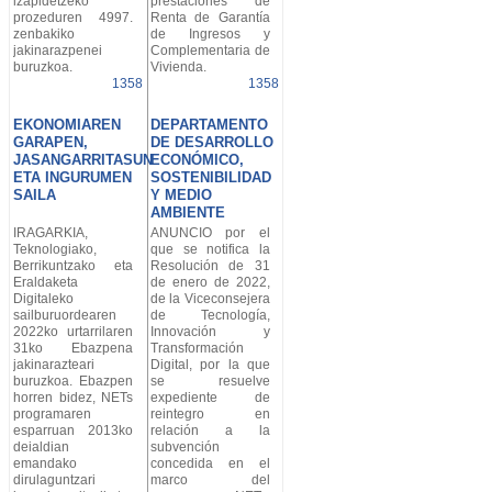
izapidetzeko
prestaciones de
prozeduren 4997.
Renta de Garantía
zenbakiko
de Ingresos y
jakinarazpenei
Complementaria de
buruzkoa.
Vivienda.
1358
1358
EKONOMIAREN
DEPARTAMENTO
GARAPEN,
DE DESARROLLO
JASANGARRITASUN
ECONÓMICO,
ETA INGURUMEN
SOSTENIBILIDAD
SAILA
Y MEDIO
AMBIENTE
IRAGARKIA,
ANUNCIO por el
Teknologiako,
que se notifica la
Berrikuntzako eta
Resolución de 31
Eraldaketa
de enero de 2022,
Digitaleko
de la Viceconsejera
sailburuordearen
de Tecnología,
2022ko urtarrilaren
Innovación y
31ko Ebazpena
Transformación
jakinarazteari
Digital, por la que
buruzkoa. Ebazpen
se resuelve
horren bidez, NETs
expediente de
programaren
reintegro en
esparruan 2013ko
relación a la
deialdian
subvención
emandako
concedida en el
dirulaguntzari
marco del