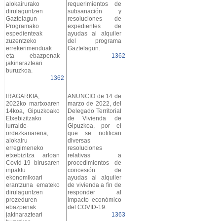
alokairurako
requerimientos de
dirulaguntzen
subsanación y
Gaztelagun
resoluciones de
Programako
expedientes de
espedienteak
ayudas al alquiler
zuzentzeko
del programa
errekerimenduak
Gaztelagun.
eta ebazpenak
1362
jakinarazteari
buruzkoa.
1362
IRAGARKIA,
ANUNCIO de 14 de
2022ko martxoaren
marzo de 2022, del
14koa, Gipuzkoako
Delegado Territorial
Etxebizitzako
de Vivienda de
lurralde-
Gipuzkoa, por el
ordezkariarena,
que se notifican
alokairu
diversas
erregimeneko
resoluciones
etxebizitza arloan
relativas a
Covid-19 birusaren
procedimientos de
inpaktu
concesión de
ekonomikoari
ayudas al alquiler
erantzuna emateko
de vivienda a fin de
dirulaguntzen
responder al
prozeduren
impacto económico
ebazpenak
del COVID-19.
jakinarazteari
1363