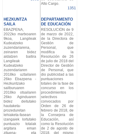
Alto Cargo.
1351
HEZKUNTZA
DEPARTAMENTO
SAILA
DE EDUCACIÓN
EBAZPENA,
RESOLUCIÓN de 9
2022ko martxoaren
de marzo de 2022,
9koa, Langileak
de la Directora de
Kudeatzeko
Gestión de
zuzendariarena,
Personal, que
zeinaren bidez
modifica la
aldatzen baitira
Resolución de 26
Langileak
de julio de 2018 del
Kudeatzeko
Director de Gestión
zuzendariaren
de Personal, que
2018ko uztailaren
dio publicidad a las
26ko Ebazpena -
puntuaciones
Hezkuntzako
totales de la fase de
sailburuaren
concurso en los
2018ko otsailaren
procedimientos
26ko Aginduaren
selectivos
bidez deitutako
convocados por
hautaketa-
Orden de 26 de
prozeduretan
febrero de 2018, de
lehiaketa-fasean
la Consejera de
izangaiek lortutako
Educación, así
puntuazio totalak
como la Resolución
argitara eman
de 2 de agosto de
zituena- eta
2018, del mismo