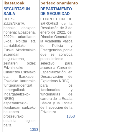
ikastaroak
perfeccionamiento
SEGURTASUN
DEPARTAMENTO
SAILA
DE SEGURIDAD
HUTS-
CORRECCIÓN DE
ZUZENKETA,
ERRORES de la
honako ebazpen
Resolución de 3 de
honena: Ebazpena,
enero de 2022, del
2022ko urtarrilaren
Director General de
3koa, Polizia eta
la Academia Vasca
Larrialdietako
de Policía y
Euskal Akademiako
Emergencias, por la
zuzendari
que se convoca
nagusiarena,
procedimiento
zeinaren bidez
selectivo para
Ertzaintzako
acceso a Curso de
Oinarrizko Eskalako
Especialización en
eta Ikuskapen
Desactivación de
Eskalako karrerako
Explosivos-NRBQ
funtzionarioentzat
para los
Lehergailuak
funcionarios y
Indargabetzeko-
funcionarias de
NRBQ
carrera de la Escala
espezializazio-
Básica y la Escala
ikastaroan sartzeko
de Inspección de la
hautapen-
Ertzaintza.
prozesurako
1353
deialdia egiten
baita.
1353