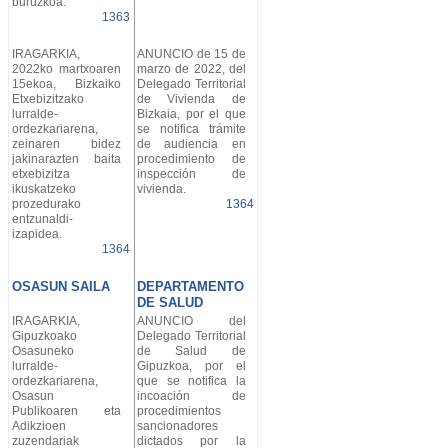
buruzkoa.
1363
IRAGARKIA,
ANUNCIO de 15 de
2022ko martxoaren
marzo de 2022, del
15ekoa, Bizkaiko
Delegado Territorial
Etxebizitzako
de Vivienda de
lurralde-
Bizkaia, por el que
ordezkariarena,
se notifica trámite
zeinaren bidez
de audiencia en
jakinarazten baita
procedimiento de
etxebizitza
inspección de
ikuskatzeko
vivienda.
prozedurako
1364
entzunaldi-
izapidea.
1364
OSASUN SAILA
DEPARTAMENTO
DE SALUD
IRAGARKIA,
ANUNCIO del
Gipuzkoako
Delegado Territorial
Osasuneko
de Salud de
lurralde-
Gipuzkoa, por el
ordezkariarena,
que se notifica la
Osasun
incoación de
Publikoaren eta
procedimientos
Adikzioen
sancionadores
zuzendariak
dictados por la