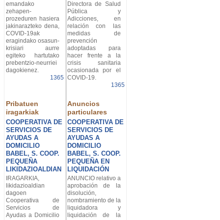
emandako
Directora de Salud
zehapen-
Pública y
prozeduren hasiera
Adicciones, en
jakinarazteko dena,
relación con las
COVID-19ak
medidas de
eragindako osasun-
prevención
krisiari aurre
adoptadas para
egiteko hartutako
hacer frente a la
prebentzio-neurriei
crisis sanitaria
dagokienez.
ocasionada por el
1365
COVID-19.
1365
Pribatuen
Anuncios
iragarkiak
particulares
COOPERATIVA DE
COOPERATIVA DE
SERVICIOS DE
SERVICIOS DE
AYUDAS A
AYUDAS A
DOMICILIO
DOMICILIO
BABEL, S. COOP.
BABEL, S. COOP.
PEQUEÑA
PEQUEÑA EN
LIKIDAZIOALDIAN
LIQUIDACIÓN
IRAGARKIA,
ANUNCIO relativo a
likidazioaldian
aprobación de la
dagoen
disolución,
Cooperativa de
nombramiento de la
Servicios de
liquidadora y
Ayudas a Domicilio
liquidación de la