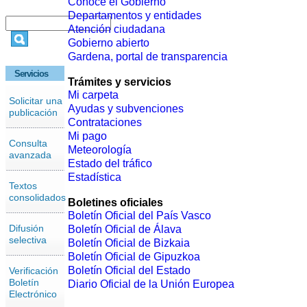
Conoce el Gobierno
Departamentos y entidades
Atención ciudadana
Gobierno abierto
Gardena, portal de transparencia
Servicios
Trámites y servicios
Mi carpeta
Solicitar una
Ayudas y subvenciones
publicación
Contrataciones
Mi pago
Consulta
Meteorología
avanzada
Estado del tráfico
Estadística
Textos
consolidados
Boletines oficiales
Boletín Oficial del País Vasco
Difusión
Boletín Oficial de Álava
selectiva
Boletín Oficial de Bizkaia
Boletín Oficial de Gipuzkoa
Boletín Oficial del Estado
Verificación
Boletín
Diario Oficial de la Unión Europea
Electrónico