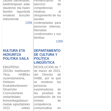
zaizkie barneratuei,
Penitenciarios el
baldintzapean aske
ejercicio de
daudenei eta haien
competencias
familiei laguntzak
relativas al
emateari buruzko
otorgamiento de las
eskumenak.
ayudas
1356
contempladas para
personas internas,
liberadas
condicionales y sus
familias.
1356
KULTURA ETA
DEPARTAMENTO
HIZKUNTZA
DE CULTURA Y
POLITIKA SAILA
POLÍTICA
LINGÜÍSTICA
EBAZPENA,
RESOLUCIÓN de 7
2022ko martxoaren
de marzo de 2022,
7koa, HABEko
del Director de
zuzendariarena,
HABE, por la que
Helduen
se nombran las
Euskalduntzearen
personas
Oinarrizko
examinadoras de
Curriculumean
las pruebas de
zedarritutako
acreditación de los
komunikagaitasun-
niveles de
mailak egiaztatzeko
competencia
2022. urteko
comunicativa en