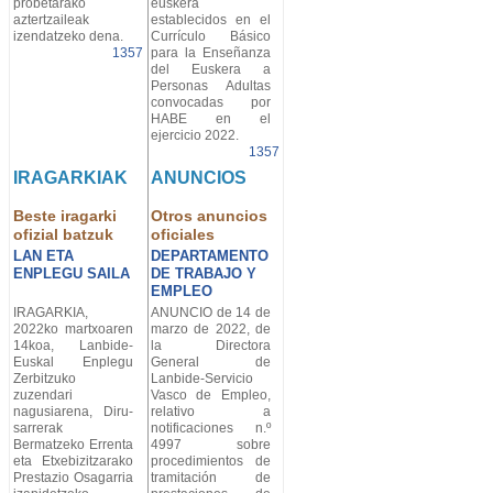
probetarako
euskera
aztertzaileak
establecidos en el
izendatzeko dena.
Currículo Básico
1357
para la Enseñanza
del Euskera a
Personas Adultas
convocadas por
HABE en el
ejercicio 2022.
1357
IRAGARKIAK
ANUNCIOS
Beste iragarki
Otros anuncios
ofizial batzuk
oficiales
LAN ETA
DEPARTAMENTO
ENPLEGU SAILA
DE TRABAJO Y
EMPLEO
IRAGARKIA,
ANUNCIO de 14 de
2022ko martxoaren
marzo de 2022, de
14koa, Lanbide-
la Directora
Euskal Enplegu
General de
Zerbitzuko
Lanbide-Servicio
zuzendari
Vasco de Empleo,
nagusiarena, Diru-
relativo a
sarrerak
notificaciones n.º
Bermatzeko Errenta
4997 sobre
eta Etxebizitzarako
procedimientos de
Prestazio Osagarria
tramitación de