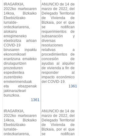
IRAGARKIA,
ANUNCIO de 14 de
2022ko martxoaren
marzo de 2022, del
14koa, Bizkaiko
Delegado Territorial
Etxebizitzako
de Vivienda de
lurralde-
Bizkaia, por el que
ordezkariarena,
se notifican
alokairu
requerimientos de
erregimeneko
subsanación y
etxebizitza arloan
diversas
COVID-19
resoluciones
birusaren inpaktu
relativas a
ekonomikoari
procedimientos de
erantzuna emateko
concesión de
dirulaguntzen
ayudas al alquiler
prozeduren
de vivienda a fin de
espedientea
responder al
zuzentzeko
impacto económico
errekerimenduak
del COVID-19.
eta ebazpenak
1361
jakinarazteari
buruzkoa.
1361
IRAGARKIA,
ANUNCIO de 14 de
2022ko martxoaren
marzo de 2022, del
14koa, Bizkaiko
Delegado Territorial
Etxebizitzako
de Vivienda de
lurralde-
Bizkaia, por el que
ordezkariarena,
se notifican