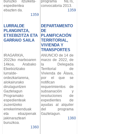
buruzko itzulketa-
programa NETs,
espedientea
convocatoria 2013.
ebazten da.
1359
1359
LURRALDE
DEPARTAMENTO
PLANGINTZA,
DE
ETXEBIZITZA ETA
PLANIFICACIÓN
GARRAIO SAILA
TERRITORIAL,
VIVIENDA Y
TRANSPORTES
IRAGARKIA,
ANUNCIO de 14 de
2022ko martxoaren
marzo de 2022, de
14koa, Arabako
la Delegada
Etxebizitzako
Territorial de
lurralde-
Vivienda de Álava,
ordezkariarena,
por el que se
alokairurako
notifican
dirulaguntzen
requerimientos de
Gaztelagun
subsanación y
Programako
resoluciones de
espedienteak
expedientes de
zuzentzeko
ayudas al alquiler
errekerimenduak
del programa
eta ebazpenak
Gaztelagun.
jakinarazteari
1360
buruzkoa.
1360