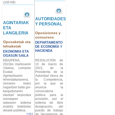
(106 KB)
AUTORIDADES
AGINTARIAK
Y PERSONAL
ETA
LANGILERIA
Oposiciones y
concursos
Oposaketak eta
DEPARTAMENTO
lehiaketak
DE ECONOMÍA Y
HACIENDA
EKONOMIA ETA
OGASUN SAILA
EBAZPENA,
RESOLUCIÓN de
2022ko martxoaren
10 de marzo de
10ekoa, Lehiaren
2022, de la
Euskal
Presidenta de la
Agintaritzaren
Autoridad Vasca de
lehendakariarena,
la Competencia,
zeinaren bidez
por la que se
iragartzen baita goi-
anuncia la
kargudunaren
convocatoria
idazkari lanpostua
pública para la
izendapen
provisión, por el
askearen sistema
sistema de libre
erabiliz betetzeko
designación, del
deialdi publikoa.
puesto de trabajo
1351
de Secretario/a de