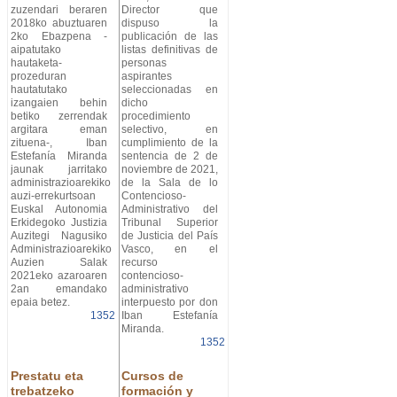
zuzendari beraren
Director que
2018ko abuztuaren
dispuso la
2ko Ebazpena -
publicación de las
aipatutako
listas definitivas de
hautaketa-
personas
prozeduran
aspirantes
hautatutako
seleccionadas en
izangaien behin
dicho
betiko zerrendak
procedimiento
argitara eman
selectivo, en
zituena-, Iban
cumplimiento de la
Estefanía Miranda
sentencia de 2 de
jaunak jarritako
noviembre de 2021,
administrazioarekiko
de la Sala de lo
auzi-errekurtsoan
Contencioso-
Euskal Autonomia
Administrativo del
Erkidegoko Justizia
Tribunal Superior
Auzitegi Nagusiko
de Justicia del País
Administrazioarekiko
Vasco, en el
Auzien Salak
recurso
2021eko azaroaren
contencioso-
2an emandako
administrativo
epaia betez.
interpuesto por don
1352
Iban Estefanía
Miranda.
1352
Prestatu eta
Cursos de
trebatzeko
formación y