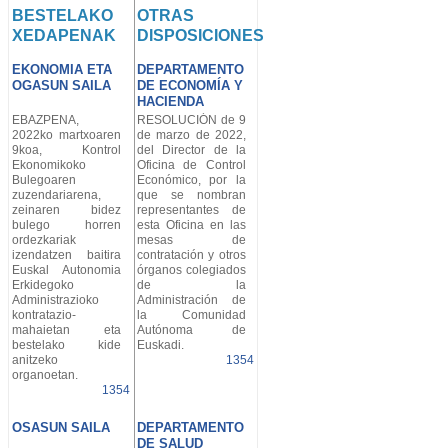
BESTELAKO
OTRAS
XEDAPENAK
DISPOSICIONES
EKONOMIA ETA
DEPARTAMENTO
OGASUN SAILA
DE ECONOMÍA Y
HACIENDA
EBAZPENA,
RESOLUCIÓN de 9
2022ko martxoaren
de marzo de 2022,
9koa, Kontrol
del Director de la
Ekonomikoko
Oficina de Control
Bulegoaren
Económico, por la
zuzendariarena,
que se nombran
zeinaren bidez
representantes de
bulego horren
esta Oficina en las
ordezkariak
mesas de
izendatzen baitira
contratación y otros
Euskal Autonomia
órganos colegiados
Erkidegoko
de la
Administrazioko
Administración de
kontratazio-
la Comunidad
mahaietan eta
Autónoma de
bestelako kide
Euskadi.
anitzeko
1354
organoetan.
1354
OSASUN SAILA
DEPARTAMENTO
DE SALUD