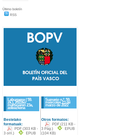
Último boletín
RSS
Laburpena ( 59.
Sumario n.º
59
,
zk.), 2022ko
miércoles 23 de
martxoaren 23a,
marzo de 2022
asteazkena
Bestelako
Otros formatos:
formatuak:
PDF
(211 KB -
PDF
(303 KB -
3 Pág.)
EPUB
3 orri.)
EPUB
(104 KB)