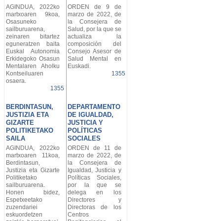
AGINDUA, 2022ko
ORDEN de 9 de
martxoaren 9koa,
marzo de 2022, de
Osasuneko
la Consejera de
sailburuarena,
Salud, por la que se
zeinaren bitartez
actualiza la
eguneratzen baita
composición del
Euskal Autonomia
Consejo Asesor de
Erkidegoko Osasun
Salud Mental en
Mentalaren Aholku
Euskadi.
Kontseiluaren
1355
osaera.
1355
BERDINTASUN,
DEPARTAMENTO
JUSTIZIA ETA
DE IGUALDAD,
GIZARTE
JUSTICIA Y
POLITIKETAKO
POLÍTICAS
SAILA
SOCIALES
AGINDUA, 2022ko
ORDEN de 11 de
martxoaren 11koa,
marzo de 2022, de
Berdintasun,
la Consejera de
Justizia eta Gizarte
Igualdad, Justicia y
Politiketako
Políticas Sociales,
sailburuarena.
por la que se
Honen bidez,
delega en los
Espetxeetako
Directores y
zuzendariei
Directoras de los
eskuordetzen
Centros