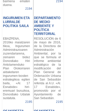
baimena ematen
2194
duena.
2194
INGURUMEN ETA
DEPARTAMENTO
LURRALDE
DE MEDIO
POLITIKA SAILA
AMBIENTE Y
POLÍTICA
TERRITORIAL
EBAZPENA,
RESOLUCIÓN de 6
2016ko maiatzaren
de mayo de 2016,
6koa, Ingurumen
de la Directora de
Administrazioaren
Administración
zuzendariarena,
Ambiental, por la
zeinaren bidez
que se formula el
Donostiako Hiri
informe ambiental
Antolamenduko
estratégico de la
Plan Orokorraren
modificación del
aldaketaren
Plan General de
ingurumen-txosten
Ordenación Urbana
estrategikoa egiten
de San Sebastián
baita, «Al. 17
referida al A.U. «Al.
Esnabide» hiri-
17 Esnabide»,
eremuari buruzkoa,
promovido por el
Donostiako Udalak
Ayuntamiento de
sustatuta.
San Sebastián.
2195
2195