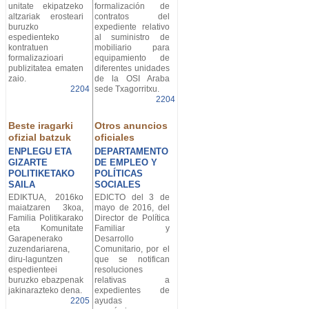
unitate ekipatzeko
formalización de
altzariak erosteari
contratos del
buruzko
expediente relativo
espedienteko
al suministro de
kontratuen
mobiliario para
formalizazioari
equipamiento de
publizitatea ematen
diferentes unidades
zaio.
de la OSI Araba
2204
sede Txagorritxu.
2204
Beste iragarki
Otros anuncios
ofizial batzuk
oficiales
ENPLEGU ETA
DEPARTAMENTO
GIZARTE
DE EMPLEO Y
POLITIKETAKO
POLÍTICAS
SAILA
SOCIALES
EDIKTUA, 2016ko
EDICTO del 3 de
maiatzaren 3koa,
mayo de 2016, del
Familia Politikarako
Director de Política
eta Komunitate
Familiar y
Garapenerako
Desarrollo
zuzendariarena,
Comunitario, por el
diru-laguntzen
que se notifican
espedienteei
resoluciones
buruzko ebazpenak
relativas a
jakinarazteko dena.
expedientes de
2205
ayudas