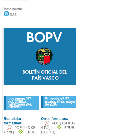
Último boletín
RSS
Laburpena ( 97.
Sumario n.º
97
,
zk.), 2016ko
martes 24 de mayo
maiatzaren 24a,
de 2016
asteartea
Bestelako
Otros formatos:
formatuak:
PDF
(324 KB -
PDF
(443 KB -
4 Pág.)
EPUB
4 orri.)
EPUB
(206 KB)