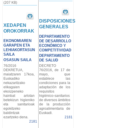
(207 KB)
DISPOSICIONES
XEDAPEN
GENERALES
OROKORRAK
DEPARTAMENTO
EKONOMIAREN
DE DESARROLLO
GARAPEN ETA
ECONÓMICO Y
LEHIAKORTASUN
COMPETITIVIDAD
SAILA
DEPARTAMENTO
OSASUN SAILA
DE SALUD
76/2016
DECRETO
DEKRETUA,
76/2016, de 17 de
maiatzaren 17koa,
mayo, que
Euskadiko
establece las
nekazaritzako
condiciones para la
elikagaien
adaptación de los
ekoizpeneko
requisitos
hainbat arlotan
higiénico-sanitarios
betekizun higieniko
de diversos ámbitos
eta sanitarioak
de la producción
egokitzeko
agroalimentaria de
baldintzak
Euskadi.
ezartzeko dena.
2181
2181