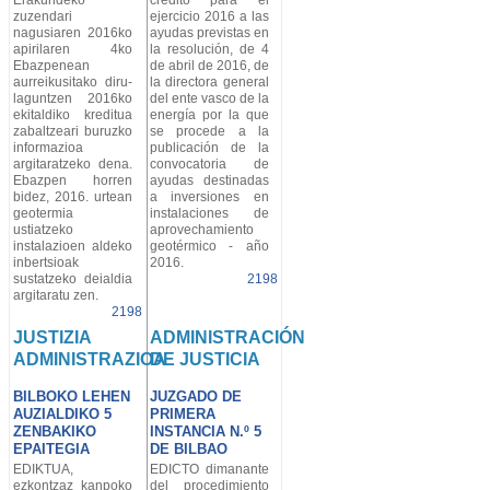
Erakundeko
crédito para el
zuzendari
ejercicio 2016 a las
nagusiaren 2016ko
ayudas previstas en
apirilaren 4ko
la resolución, de 4
Ebazpenean
de abril de 2016, de
aurreikusitako diru-
la directora general
laguntzen 2016ko
del ente vasco de la
ekitaldiko kreditua
energía por la que
zabaltzeari buruzko
se procede a la
informazioa
publicación de la
argitaratzeko dena.
convocatoria de
Ebazpen horren
ayudas destinadas
bidez, 2016. urtean
a inversiones en
geotermia
instalaciones de
ustiatzeko
aprovechamiento
instalazioen aldeko
geotérmico - año
inbertsioak
2016.
sustatzeko deialdia
2198
argitaratu zen.
2198
JUSTIZIA
ADMINISTRACIÓN
ADMINISTRAZIOA
DE JUSTICIA
BILBOKO LEHEN
JUZGADO DE
AUZIALDIKO 5
PRIMERA
ZENBAKIKO
INSTANCIA N.º 5
EPAITEGIA
DE BILBAO
EDIKTUA,
EDICTO dimanante
ezkontzaz kanpoko
del procedimiento