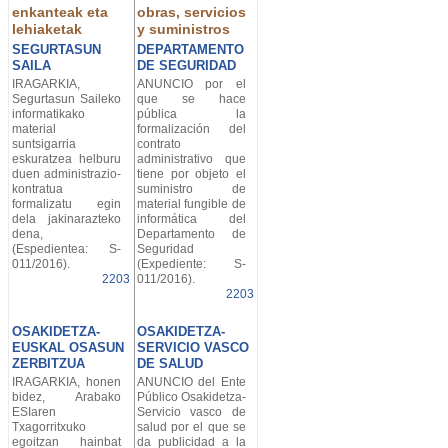
enkanteak eta
obras, servicios
lehiaketak
y suministros
SEGURTASUN
DEPARTAMENTO
SAILA
DE SEGURIDAD
IRAGARKIA,
ANUNCIO por el
Segurtasun Saileko
que se hace
informatikako
pública la
material
formalización del
suntsigarria
contrato
eskuratzea helburu
administrativo que
duen administrazio-
tiene por objeto el
kontratua
suministro de
formalizatu egin
material fungible de
dela jakinarazteko
informática del
dena,
Departamento de
(Espedientea: S-
Seguridad
011/2016).
(Expediente: S-
2203
011/2016).
2203
OSAKIDETZA-
OSAKIDETZA-
EUSKAL OSASUN
SERVICIO VASCO
ZERBITZUA
DE SALUD
IRAGARKIA, honen
ANUNCIO del Ente
bidez, Arabako
Público Osakidetza-
ESIaren
Servicio vasco de
Txagorritxuko
salud por el que se
egoitzan hainbat
da publicidad a la