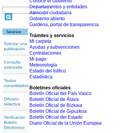
Conoce el Gobierno
Departamentos y entidades
Atención ciudadana
Gobierno abierto
Gardena, portal de transparencia
Servicios
Trámites y servicios
Mi carpeta
Solicitar una
Ayudas y subvenciones
publicación
Contrataciones
Mi pago
Consulta
Meteorología
avanzada
Estado del tráfico
Estadística
Textos
consolidados
Boletines oficiales
Boletín Oficial del País Vasco
Difusión
Boletín Oficial de Álava
selectiva
Boletín Oficial de Bizkaia
Boletín Oficial de Gipuzkoa
Boletín Oficial del Estado
Verificación
Boletín
Diario Oficial de la Unión Europea
Electrónico