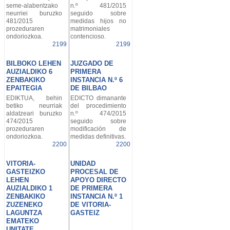
seme-alabentzako
n.º 481/2015
neurriei buruzko
seguido sobre
481/2015
medidas hijos no
prozeduraren
matrimoniales
ondoriozkoa.
contencioso.
2199
2199
BILBOKO LEHEN
JUZGADO DE
AUZIALDIKO 6
PRIMERA
ZENBAKIKO
INSTANCIA N.º 6
EPAITEGIA
DE BILBAO
EDIKTUA, behin
EDICTO dimanante
betiko neurriak
del procedimiento
aldatzeari buruzko
n.º 474/2015
474/2015
seguido sobre
prozeduraren
modificación de
ondoriozkoa.
medidas definitivas.
2200
2200
VITORIA-
UNIDAD
GASTEIZKO
PROCESAL DE
LEHEN
APOYO DIRECTO
AUZIALDIKO 1
DE PRIMERA
ZENBAKIKO
INSTANCIA N.º 1
ZUZENEKO
DE VITORIA-
LAGUNTZA
GASTEIZ
EMATEKO
UNITATE