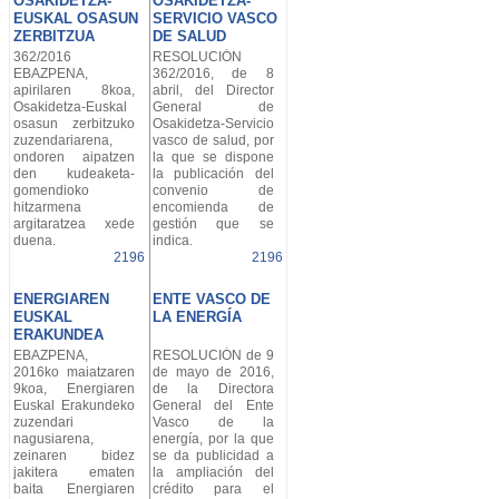
OSAKIDETZA-
OSAKIDETZA-
EUSKAL OSASUN
SERVICIO VASCO
ZERBITZUA
DE SALUD
362/2016
RESOLUCIÓN
EBAZPENA,
362/2016, de 8
apirilaren 8koa,
abril, del Director
Osakidetza-Euskal
General de
osasun zerbitzuko
Osakidetza-Servicio
zuzendariarena,
vasco de salud, por
ondoren aipatzen
la que se dispone
den kudeaketa-
la publicación del
gomendioko
convenio de
hitzarmena
encomienda de
argitaratzea xede
gestión que se
duena.
indica.
2196
2196
ENERGIAREN
ENTE VASCO DE
EUSKAL
LA ENERGÍA
ERAKUNDEA
EBAZPENA,
RESOLUCIÓN de 9
2016ko maiatzaren
de mayo de 2016,
9koa, Energiaren
de la Directora
Euskal Erakundeko
General del Ente
zuzendari
Vasco de la
nagusiarena,
energía, por la que
zeinaren bidez
se da publicidad a
jakitera ematen
la ampliación del
baita Energiaren
crédito para el