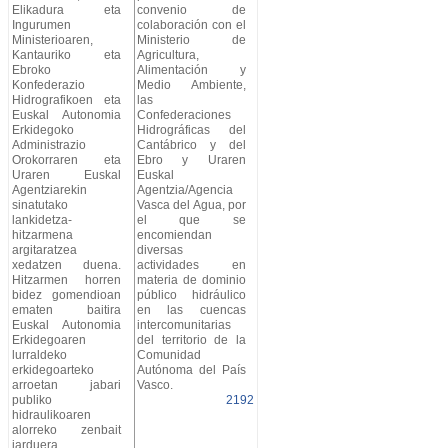
Elikadura eta
convenio de
Ingurumen
colaboración con el
Ministerioaren,
Ministerio de
Kantauriko eta
Agricultura,
Ebroko
Alimentación y
Konfederazio
Medio Ambiente,
Hidrografikoen eta
las
Euskal Autonomia
Confederaciones
Erkidegoko
Hidrográficas del
Administrazio
Cantábrico y del
Orokorraren eta
Ebro y Uraren
Uraren Euskal
Euskal
Agentziarekin
Agentzia/Agencia
sinatutako
Vasca del Agua, por
lankidetza-
el que se
hitzarmena
encomiendan
argitaratzea
diversas
xedatzen duena.
actividades en
Hitzarmen horren
materia de dominio
bidez gomendioan
público hidráulico
ematen baitira
en las cuencas
Euskal Autonomia
intercomunitarias
Erkidegoaren
del territorio de la
lurraldeko
Comunidad
erkidegoarteko
Autónoma del País
arroetan jabari
Vasco.
publiko
2192
hidraulikoaren
alorreko zenbait
jarduera.