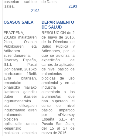
baseetan sarbide
de Datos.
izatea.
2193
2193
OSASUN SAILA
DEPARTAMENTO
DE SALUD
EBAZPENA,
RESOLUCIÓN de 2
2016ko maiatzaren
de mayo de 2016,
2koa, Osasun
de la Directora de
Publikoaren eta
Salud Pública y
Adikzioen
Adicciones, por la
zuzendariarena,
que se autoriza la
Diversey España,
expedición de
S.L.k Pasai
carnés de aplicador
Donibanen, 2016ko
de nivel básico de
martxoaren 15etik
tratamientos
17ra bitartean,
biocidas de uso
emandako
ambiental y en la
oinarrizko mailako
industria
ikastaroa gainditu
alimentaria a los
duten ikasleei
alumnos/as que
ingurumenerako
han superado el
eta elikagaien
curso de nivel
industriarako diren
básico impartido
tratamendu
por «Diversey
bioziden
España, S.L.» en
aplikatzaile txartela
Pasaia San Juan,
-oinarrizko
del 15 al 17 de
mailakoa- emateko
marzo de 2016.