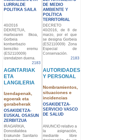
LURRALDE
DE MEDIO
POLITIKA SAILA
AMBIENTE Y
POLÍTICA
TERRITORIAL
40/2016
DECRETO
DEKRETUA,
40/2016, de 8 de
martxoaren 8koa,
marzo, por el que
Gorbeia
se designa Gorbeia
kontserbazio
(ES2110009) Zona
bereziko eremu
Especial de
(ES2110009)
Conservación.
izendatzen duena.
2183
2183
AGINTARIAK
AUTORIDADES
ETA
Y PERSONAL
LANGILERIA
Nombramientos,
situaciones e
Izendapenak,
incidencias
egoerak eta
gorabeherak
OSAKIDETZA-
SERVICIO VASCO
OSAKIDETZA-
DE SALUD
EUSKAL OSASUN
ZERBITZUA
IRAGARKIA,
ANUNCIO relativo a
Donostialdea
la asignación,
Erakunde Sanitario
mediante libre