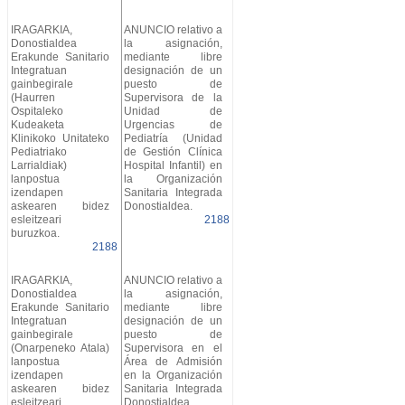
IRAGARKIA,
ANUNCIO relativo a
Donostialdea
la asignación,
Erakunde Sanitario
mediante libre
Integratuan
designación de un
gainbegirale
puesto de
(Haurren
Supervisora de la
Ospitaleko
Unidad de
Kudeaketa
Urgencias de
Klinikoko Unitateko
Pediatría (Unidad
Pediatriako
de Gestión Clínica
Larrialdiak)
Hospital Infantil) en
lanpostua
la Organización
izendapen
Sanitaria Integrada
askearen bidez
Donostialdea.
esleitzeari
2188
buruzkoa.
2188
IRAGARKIA,
ANUNCIO relativo a
Donostialdea
la asignación,
Erakunde Sanitario
mediante libre
Integratuan
designación de un
gainbegirale
puesto de
(Onarpeneko Atala)
Supervisora en el
lanpostua
Área de Admisión
izendapen
en la Organización
askearen bidez
Sanitaria Integrada
esleitzeari
Donostialdea.