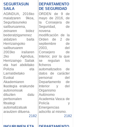
SEGURTASUN
DEPARTAMENTO
SAILA
DE SEGURIDAD
AGINDUA, 2016ko
ORDEN de 9 de
maiatzaren 9koa,
mayo de 2016, de
Segurtasuneko
la Consejera de
sailburuarena,
Seguridad, de
zeinaren bidez
novena
bederatzigarrenez
modificación de la
aldatzen baita
Orden de 2 de
Herrizaingoko
septiembre de
sailburuaren
2003, del
2003ko irailaren
Consejero de
2ko Agindua,
Interior, por la que
Herrizaingo Sailak
se regulan los
eta hari atxikitako
ficheros
Polizia eta
automatizados de
Larrialdietako
datos de carácter
Euskal
personal del
Akademiaren
Departamento de
Ikastegia erakunde
Interior y del
autonomoak
Organismo
dituzten datu
Autónomo
pertsonalen
Academia Vasca de
fitxategi
Policía y
automatizatuak
Emergencias
arautzen dituena.
adscrito al mismo.
2182
2182
INGURUMEN ETA
DEPARTAMENTO