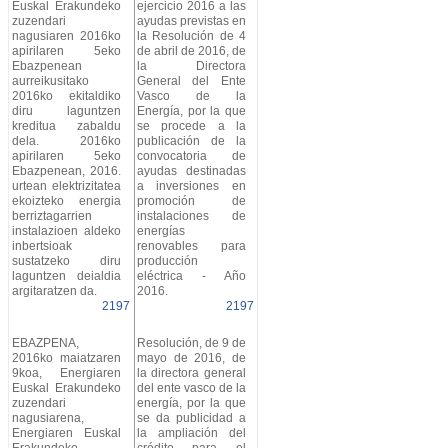
Euskal Erakundeko
ejercicio 2016 a las
zuzendari
ayudas previstas en
nagusiaren 2016ko
la Resolución de 4
apirilaren 5eko
de abril de 2016, de
Ebazpenean
la Directora
aurreikusitako
General del Ente
2016ko ekitaldiko
Vasco de la
diru laguntzen
Energía, por la que
kreditua zabaldu
se procede a la
dela. 2016ko
publicación de la
apirilaren 5eko
convocatoria de
Ebazpenean, 2016.
ayudas destinadas
urtean elektrizitatea
a inversiones en
ekoizteko energia
promoción de
berriztagarrien
instalaciones de
instalazioen aldeko
energías
inbertsioak
renovables para
sustatzeko diru
producción
laguntzen deialdia
eléctrica - Año
argitaratzen da.
2016.
2197
2197
EBAZPENA,
Resolución, de 9 de
2016ko maiatzaren
mayo de 2016, de
9koa, Energiaren
la directora general
Euskal Erakundeko
del ente vasco de la
zuzendari
energía, por la que
nagusiarena,
se da publicidad a
Energiaren Euskal
la ampliación del