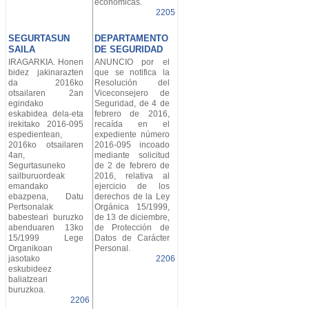
económicas.
2205
SEGURTASUN
DEPARTAMENTO
SAILA
DE SEGURIDAD
IRAGARKIA. Honen
ANUNCIO por el
bidez jakinarazten
que se notifica la
da 2016ko
Resolución del
otsailaren 2an
Viceconsejero de
egindako
Seguridad, de 4 de
eskabidea dela-eta
febrero de 2016,
irekitako 2016-095
recaída en el
espedientean,
expediente número
2016ko otsailaren
2016-095 incoado
4an,
mediante solicitud
Segurtasuneko
de 2 de febrero de
sailburuordeak
2016, relativa al
emandako
ejercicio de los
ebazpena, Datu
derechos de la Ley
Pertsonalak
Orgánica 15/1999,
babesteari buruzko
de 13 de diciembre,
abenduaren 13ko
de Protección de
15/1999 Lege
Datos de Carácter
Organikoan
Personal.
jasotako
2206
eskubideez
baliatzeari
buruzkoa.
2206