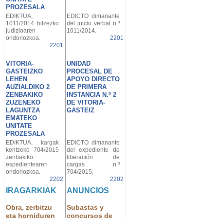
PROZESALA
EDIKTUA,
EDICTO dimanante
1011/2014 hitzezko
del juicio verbal n.º
judizioaren
1011/2014.
ondoriozkoa.
2201
2201
VITORIA-
UNIDAD
GASTEIZKO
PROCESAL DE
LEHEN
APOYO DIRECTO
AUZIALDIKO 2
DE PRIMERA
ZENBAKIKO
INSTANCIA N.º 2
ZUZENEKO
DE VITORIA-
LAGUNTZA
GASTEIZ
EMATEKO
UNITATE
PROZESALA
EDIKTUA, kargak
EDICTO dimanante
kentzeko 704/2015
del expediente de
zenbakiko
liberación de
espedientearen
cargas n.º
ondoriozkoa.
704/2015.
2202
2202
IRAGARKIAK
ANUNCIOS
Obra, zerbitzu
Subastas y
eta horniduren
concursos de