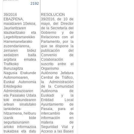
2192
39/2016
RESOLUCIÓN
EBAZPENA,
39/2016, de 10 de
maiatzaren 10ekoa,
mayo, del Director
Jaurlaritzaren
de la Secretaría del
Idazkaritzako eta
Gobierno y de
Legebiltzarrarekiko
Relaciones con el
Harremanetarako
Parlamento, por la
zuzendariarena,
que se dispone la
zeinaren bidez
publicación del
xedatzen baita
Convenio de
argitara ematea
Colaboración
Trafikoko
suscrito entre el
Buruzagitza
Organismo
Nagusia Erakunde
Autónomo Jefatura
Autonomoaren,
Central de Tráfico,
Euskal Autonomia
la Administración
Erkidegoko
de la Comunidad
Administrazioaren
Autónoma de
eta Pasaiako Udala
Euskadi y la
toki erakundearen
Entidad Local
artean sinatutako
Ayuntamiento de
lankidetza-
Pasaia, para el
hitzarmena, helburu
intercambio de
izanik bide
información en
segurtasunaren
materia de
arloko informazioa
Seguridad Vial y
trukatzea eta datu
Acceso a las Bases