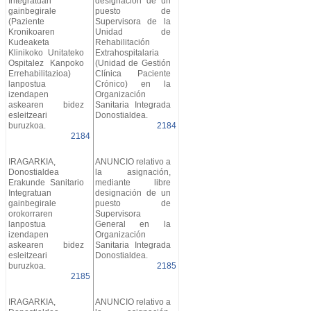
Integratuan
designación de un
gainbegirale
puesto de
(Paziente
Supervisora de la
Kronikoaren
Unidad de
Kudeaketa
Rehabilitación
Klinikoko Unitateko
Extrahospitalaria
Ospitalez Kanpoko
(Unidad de Gestión
Errehabilitazioa)
Clínica Paciente
lanpostua
Crónico) en la
izendapen
Organización
askearen bidez
Sanitaria Integrada
esleitzeari
Donostialdea.
buruzkoa.
2184
2184
IRAGARKIA,
ANUNCIO relativo a
Donostialdea
la asignación,
Erakunde Sanitario
mediante libre
Integratuan
designación de un
gainbegirale
puesto de
orokorraren
Supervisora
lanpostua
General en la
izendapen
Organización
askearen bidez
Sanitaria Integrada
esleitzeari
Donostialdea.
buruzkoa.
2185
2185
IRAGARKIA,
ANUNCIO relativo a