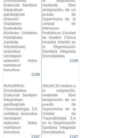
Donostialdea
la asignación,
Erakunde Sanitario
mediante libre
Integratuan
designación, de un
gainbegirale
puesto de
(Haurren
Supervisora de la
Ospitaleko
Unidad de
Kudeaketa
Intensivos
Klinikoko Unitateko
Pediátricos (Unidad
Pediatriako
de Gestión Clínica
Zainketa
Hospital Infantil) en
Intentsiboak)
la Organización
lanpostua
Sanitaria Integrada
izendapen
Donostialdea.
askearen bidez
2186
esleitzeari
buruzkoa.
2186
IRAGARKIA,
ANUNCIO relativo a
Donostialdea
la asignación,
Erakunde Sanitario
mediante libre
Integratuan
designación de un
gainbegirale
puesto de
(Traumatologia 3.A
Supervisora de la
unitatea) lanpostua
Unidad de
izendapen
Traumatología 3.A
askearen bidez
en la Organización
esleitzeari
Sanitaria Integrada
buruzkoa.
Donostialdea.
2187
2187