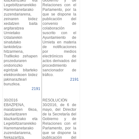
Idazkaritzako eta
Gobierno y de
Legebiltzarrarekiko
Relaciones con el
Harremanetarako
Parlamento, por la
zuzendariarena,
que se dispone la
zeinaren bidez
publicación del
xedatzen baita
convenio de
argitaratzea
colaboración
Urnietako
suscrito con el
Udalarekin
Ayuntamiento de
sinatutako
Urnieta en materia
lankidetza-
de notificaciones
hitzarmena,
por medios
Trafikoko zehapen
electrónicos de
prozeduraren
actos derivados del
ondoriozko
procedimiento
egintzak bitarteko
sancionador de
elektronikoen bidez
tráfico.
jakinarazteari
2191
buruzkoa.
2191
30/2016
RESOLUCIÓN
EBAZPENA,
30/2016, de 6 de
maiatzaren 6koa,
mayo, del Director
Jaurlaritzaren
de la Secretaría del
Idazkaritzako eta
Gobierno y de
Legebiltzarrarekiko
Relaciones con el
Harremanetarako
Parlamento, por la
zuzendariarena,
que se dispone la
Nekazaritza,
publicación del