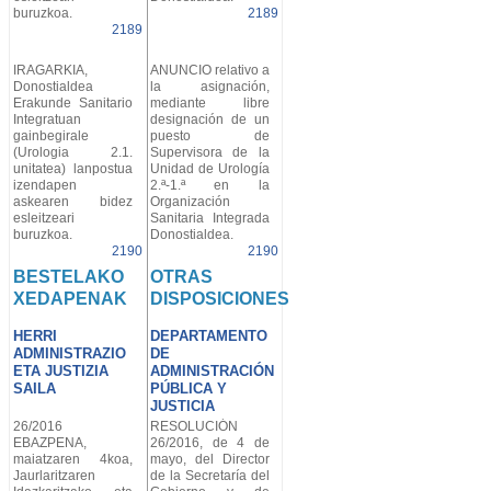
buruzkoa.
2189
2189
IRAGARKIA,
ANUNCIO relativo a
Donostialdea
la asignación,
Erakunde Sanitario
mediante libre
Integratuan
designación de un
gainbegirale
puesto de
(Urologia 2.1.
Supervisora de la
unitatea) lanpostua
Unidad de Urología
izendapen
2.ª-1.ª en la
askearen bidez
Organización
esleitzeari
Sanitaria Integrada
buruzkoa.
Donostialdea.
2190
2190
BESTELAKO
OTRAS
XEDAPENAK
DISPOSICIONES
HERRI
DEPARTAMENTO
ADMINISTRAZIO
DE
ETA JUSTIZIA
ADMINISTRACIÓN
SAILA
PÚBLICA Y
JUSTICIA
26/2016
RESOLUCIÓN
EBAZPENA,
26/2016, de 4 de
maiatzaren 4koa,
mayo, del Director
Jaurlaritzaren
de la Secretaría del