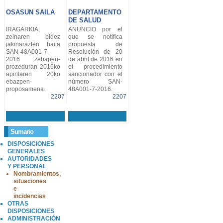
OSASUN SAILA
DEPARTAMENTO
DE SALUD
IRAGARKIA,
ANUNCIO por el
zeinaren bidez
que se notifica
jakinarazten baita
propuesta de
SAN-48A001-7-
Resolución de 20
2016 zehapen-
de abril de 2016 en
prozeduran 2016ko
el procedimiento
apirilaren 20ko
sancionador con el
ebazpen-
número SAN-
proposamena.
48A001-7-2016.
2207
2207
Sumario
DISPOSICIONES
GENERALES
AUTORIDADES
Y PERSONAL
Nombramientos,
situaciones
e
incidencias
OTRAS
DISPOSICIONES
ADMINISTRACIÓN