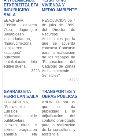
ANTOLAMENDU,
TERRITORIO,
ETXEBIZITZA ETA
VIVIENDA Y
INGURUGIRO
MEDIO AMBIENTE
SAILA
EBAZPENA,
RESOLUCIÓN de 7
1999ko uztailaren
de julio de 1999,
7koa, Ingurugiro
del Director de
Baliabideen
Recursos
zuzendariarena,
Ambientales, por la
"Ingurugiro-zona
que se acuerda
sentikorren
convocar Concurso
katalogoa"
para la realización
burutzeko
de los trabajos de
lehiaketarako deia
"Elaboración del
egiten duena.
Catálogo de Zonas
3223
Ambientalmente
Sensibles".
3223
GARRAIO ETA
TRANSPORTES Y
HERRI LAN SAILA
OBRAS PÚBLICAS
IRAGARPENA,
ANUNCIO por el
"Gipuzkoako
que se da
Lurralde
publicidad a la
Historikoan ubide
adjudicación del
publikoetara
contrato prorrogado
isurtzen diren ur
para la realización
zikinen eraginaren
de la consultoría y
analisia eta
asistencia