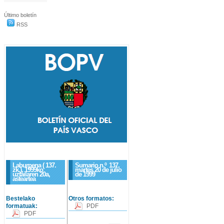
Último boletín
RSS
Laburpena ( 137.
Sumario n.º
137
,
zk.), 1999ko
martes 20 de julio
uztailaren 20a,
de 1999
asteartea
Bestelako
Otros formatos:
formatuak:
PDF
PDF