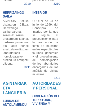
dituena.
para el año 1999.
3210
3210
HERRIZAINGO
INTERIOR
SAILA
AGINDUA, 1999ko
ORDEN de 23 de
ekainaren 23koa,
junio de 1999, del
Herrizaingo
Consejero de
sailburuarena,
Interior, por la que
zezen-ikuskizun
se regula el
orokorretan laginak
procedimiento para
hartzeko prozedura
la realización de
eta lagin horiek
toma de muestras
analizatuko dituzten
en los espectáculos
laboratorioak
taurinos generales
homologatzeko
y el procedimiento
prozedura araupetu
de homologación
dituena.
de los laboratorios
3211
encargados de los
análisis de dichas
muestras.
3211
AGINTARIAK
AUTORIDADES
ETA
Y PERSONAL
LANGILERIA
ORDENACIÓN DEL
TERRITORIO,
LURRALDE
VIVIENDA Y
ANTOLAMENDU,