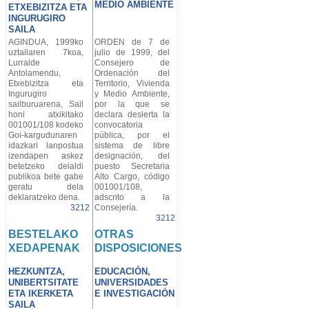
MEDIO AMBIENTE
ETXEBIZITZA ETA
INGURUGIRO
SAILA
AGINDUA, 1999ko
ORDEN de 7 de
uztailaren 7koa,
julio de 1999, del
Lurralde
Consejero de
Antolamendu,
Ordenación del
Etxebizitza eta
Territorio, Vivienda
Ingurugiro
y Medio Ambiente,
sailburuarena, Sail
por la que se
honi atxikitako
declara desierta la
001001/108 kodeko
convocatoria
Goi-kargudunaren
pública, por el
idazkari lanpostua
sistema de libre
izendapen askez
designación, del
betetzeko deialdi
puesto Secretaria
publikoa bete gabe
Alto Cargo, código
geratu dela
001001/108,
deklaratzeko dena.
adscrito a la
3212
Consejería.
3212
BESTELAKO
OTRAS
XEDAPENAK
DISPOSICIONES
HEZKUNTZA,
EDUCACIÓN,
UNIBERTSITATE
UNIVERSIDADES
ETA IKERKETA
E INVESTIGACIÓN
SAILA