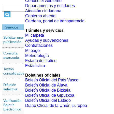
Conoce el Gobierno
Departamentos y entidades
Atención ciudadana
Gobierno abierto
Gardena, portal de transparencia
Servicios
Trámites y servicios
Mi carpeta
Solicitar una
Ayudas y subvenciones
publicación
Contrataciones
Mi pago
Consulta
Meteorología
avanzada
Estado del tráfico
Estadística
Textos
consolidados
Boletines oficiales
Boletín Oficial del País Vasco
Difusión
Boletín Oficial de Álava
selectiva
Boletín Oficial de Bizkaia
Boletín Oficial de Gipuzkoa
Boletín Oficial del Estado
Verificación
Boletín
Diario Oficial de la Unión Europea
Electrónico