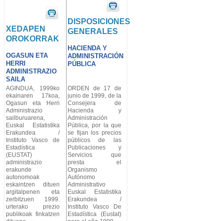
DISPOSICIONES
XEDAPEN
GENERALES
OROKORRAK
HACIENDA Y
OGASUN ETA
ADMINISTRACIÓN
HERRI
PÚBLICA
ADMINISTRAZIO
SAILA
AGINDUA, 1999ko
ORDEN de 17 de
ekainaren 17koa,
junio de 1999, de la
Ogasun eta Herri
Consejera de
Administrazio
Hacienda y
sailburuarena,
Administración
Euskal Estatistika
Pública, por la que
Erakundea /
se fijan los precios
Instituto Vasco de
públicos de las
Estadística
Publicaciones y
(EUSTAT)
Servicios que
administrazio
presta el
erakunde
Organismo
autonomoak
Autónomo
eskaintzen dituen
Administrativo
argitalpenen eta
Euskal Estatistika
zerbitzuen 1999.
Erakundea /
urterako prezio
Instituto Vasco De
publikoak finkatzen
Estadística (Eustat)