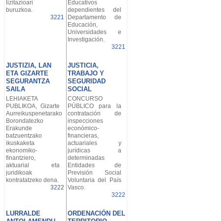
lizitazioari
Educativos
buruzkoa.
dependientes del
3221
Departamento de
Educación,
Universidades e
Investigación.
3221
JUSTIZIA, LAN
JUSTICIA,
ETA GIZARTE
TRABAJO Y
SEGURANTZA
SEGURIDAD
SAILA
SOCIAL
LEHIAKETA
CONCURSO
PUBLIKOA, Gizarte
PÚBLICO para la
Aurreikuspenetarako
contratación de
Borondatezko
inspecciones
Erakunde
económico-
batzuentzako
financieras,
ikuskaketa
actuariales y
ekonomiko-
jurídicas a
finantziero,
determinadas
aktuarial eta
Entidades de
juridikoak
Previsión Social
kontratatzeko dena.
Voluntaria del País
3222
Vasco.
3222
LURRALDE
ORDENACIÓN DEL