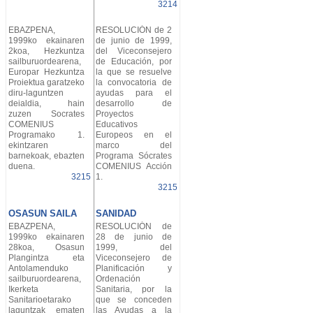
3214
EBAZPENA,
RESOLUCIÓN de 2
1999ko ekainaren
de junio de 1999,
2koa, Hezkuntza
del Viceconsejero
sailburuordearena,
de Educación, por
Europar Hezkuntza
la que se resuelve
Proiektua garatzeko
la convocatoria de
diru-laguntzen
ayudas para el
deialdia, hain
desarrollo de
zuzen Socrates
Proyectos
COMENIUS
Educativos
Programako 1.
Europeos en el
ekintzaren
marco del
barnekoak, ebazten
Programa Sócrates
duena.
COMENIUS Acción
3215
1.
3215
OSASUN SAILA
SANIDAD
EBAZPENA,
RESOLUCIÓN de
1999ko ekainaren
28 de junio de
28koa, Osasun
1999, del
Plangintza eta
Viceconsejero de
Antolamenduko
Planificación y
sailburuordearena,
Ordenación
Ikerketa
Sanitaria, por la
Sanitarioetarako
que se conceden
laguntzak ematen
las Ayudas a la