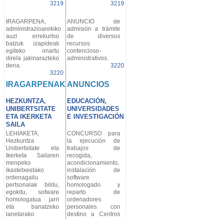
3219
3219
IRAGARPENA,
ANUNCIO de
administrazioarekiko
admisión a trámite
auzi errekurtso
de diversos
batzuk izapideak
recursos
egiteko onartu
contencioso-
direla jakinarazteko
administrativos.
dena.
3220
3220
IRAGARPENAK
ANUNCIOS
HEZKUNTZA,
EDUCACIÓN,
UNIBERTSITATE
UNIVERSIDADES
ETA IKERKETA
E INVESTIGACIÓN
SAILA
LEHIAKETA,
CONCURSO para
Hezkuntza
la ejecución de
Unibertsitate eta
trabajos de
Ikerketa Sailaren
recogida,
menpeko
acondicionamiento,
ikastetxeetako
instalación de
ordenagailu
software
pertsonalak bildu,
homologado y
egokitu, sofware
reparto de
homologatua jarri
ordenadores
eta banatzeko
personales con
lanetarako
destino a Centros