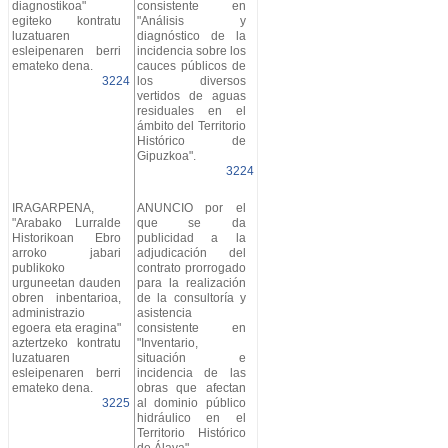
diagnostikoa"
consistente en
egiteko kontratu
"Análisis y
luzatuaren
diagnóstico de la
esleipenaren berri
incidencia sobre los
emateko dena.
cauces públicos de
3224
los diversos
vertidos de aguas
residuales en el
ámbito del Territorio
Histórico de
Gipuzkoa".
3224
IRAGARPENA,
ANUNCIO por el
"Arabako Lurralde
que se da
Historikoan Ebro
publicidad a la
arroko jabari
adjudicación del
publikoko
contrato prorrogado
urguneetan dauden
para la realización
obren inbentarioa,
de la consultoría y
administrazio
asistencia
egoera eta eragina"
consistente en
aztertzeko kontratu
"Inventario,
luzatuaren
situación e
esleipenaren berri
incidencia de las
emateko dena.
obras que afectan
3225
al dominio público
hidráulico en el
Territorio Histórico