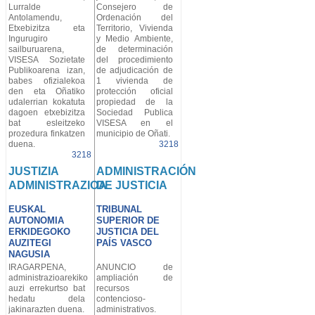
Lurralde
Consejero de
Antolamendu,
Ordenación del
Etxebizitza eta
Territorio, Vivienda
Ingurugiro
y Medio Ambiente,
sailburuarena,
de determinación
VISESA Sozietate
del procedimiento
Publikoarena izan,
de adjudicación de
babes ofizialekoa
1 vivienda de
den eta Oñatiko
protección oficial
udalerrian kokatuta
propiedad de la
dagoen etxebizitza
Sociedad Publica
bat esleitzeko
VISESA en el
prozedura finkatzen
municipio de Oñati.
duena.
3218
3218
JUSTIZIA
ADMINISTRACIÓN
ADMINISTRAZIOA
DE JUSTICIA
EUSKAL
TRIBUNAL
AUTONOMIA
SUPERIOR DE
ERKIDEGOKO
JUSTICIA DEL
AUZITEGI
PAÍS VASCO
NAGUSIA
IRAGARPENA,
ANUNCIO de
administrazioarekiko
ampliación de
auzi errekurtso bat
recursos
hedatu dela
contencioso-
jakinarazten duena.
administrativos.