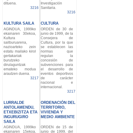
dituena.
Investigación
3216
Sanitaria.
3216
KULTURA SAILA
CULTURA
AGINDUA, 1999ko
ORDEN de 30 de
ekainaren 30ekoa,
junio de 1999, de la
Kultura
Consejera de
sailburuarena,
Cultura, por la que
nazioarteko zein
se establecen las
estatu mailako kirol
normas que
gertakariak
regulan la
burutzeko
concesión de
dirulaguntzak
subvenciones para
emateko modua
el desarrollo de
arautzen duena.
eventos deportivos
3217
de carácter
nacional e
internacional.
3217
LURRALDE
ORDENACIÓN DEL
ANTOLAMENDU,
TERRITORIO,
ETXEBIZITZA ETA
VIVIENDA Y
INGURUGIRO
MEDIO AMBIENTE
SAILA
AGINDUA, 1999ko
ORDEN de 15 de
ekainaren 15ekoa,
junio de 1999, del