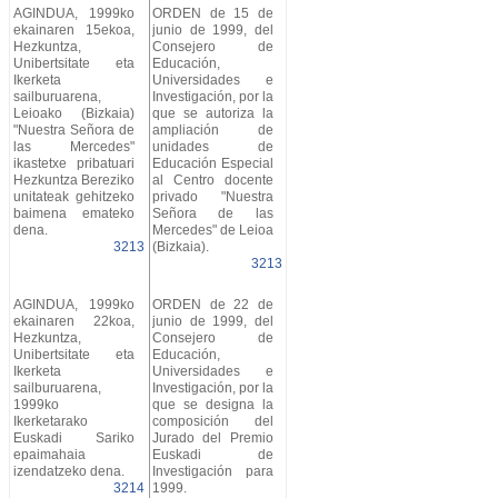
AGINDUA, 1999ko
ORDEN de 15 de
ekainaren 15ekoa,
junio de 1999, del
Hezkuntza,
Consejero de
Unibertsitate eta
Educación,
Ikerketa
Universidades e
sailburuarena,
Investigación, por la
Leioako (Bizkaia)
que se autoriza la
"Nuestra Señora de
ampliación de
las Mercedes"
unidades de
ikastetxe pribatuari
Educación Especial
Hezkuntza Bereziko
al Centro docente
unitateak gehitzeko
privado "Nuestra
baimena emateko
Señora de las
dena.
Mercedes" de Leioa
3213
(Bizkaia).
3213
AGINDUA, 1999ko
ORDEN de 22 de
ekainaren 22koa,
junio de 1999, del
Hezkuntza,
Consejero de
Unibertsitate eta
Educación,
Ikerketa
Universidades e
sailburuarena,
Investigación, por la
1999ko
que se designa la
Ikerketarako
composición del
Euskadi Sariko
Jurado del Premio
epaimahaia
Euskadi de
izendatzeko dena.
Investigación para
3214
1999.